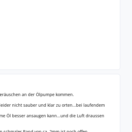
iffgeräuschen an der Ölpumpe kommen.
eider nicht sauber und klar zu orten...bei laufendem
me Öl besser ansaugen kann...und die Luft draussen
in schmaler Rand von ca. 2mm ist noch offen.