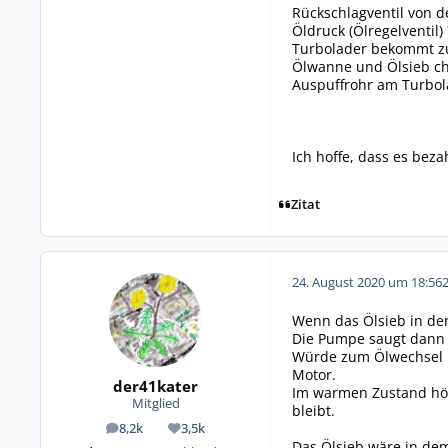
Rückschlagventil von d
Öldruck (Ölregelventil) 
Turbolader bekommt zu
Ölwanne und Ölsieb ch
Auspuffrohr am Turbol
Ich hoffe, dass es bezah
Zitat
24. August 2020 um 18:56
Wenn das Ölsieb in der
Die Pumpe saugt dann 
Würde zum Ölwechsel mi
Motor.
der41kater
Im warmen Zustand hör
Mitglied
bleibt.
8,2k
3,5k
Beiträge
Reputation
Das Ölsieb wäre in dem