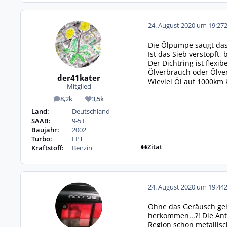
24. August 2020 um 19:27
Die Ölpumpe saugt das 
Ist das Sieb verstopft
Der Dichtring ist flexi
Ölverbrauch oder Ölver
der41kater
Wieviel Öl auf 1000km
Mitglied
8,2k
3,5k
Beiträge
Reputation
Land:
Deutschland
SAAB:
9-5 I
Baujahr:
2002
Turbo:
FPT
Zitat
Kraftstoff:
Benzin
24. August 2020 um 19:44
Ohne das Geräusch gehö
herkommen...?! Die Ant
Region schon metallis