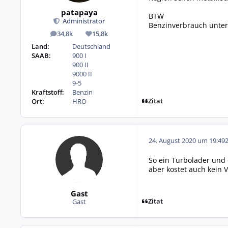
patapaya
BTW
Administrator
Benzinverbrauch unter 
34,8k
15,8k
Beiträge
Reputation
Land:
Deutschland
SAAB:
900 I
900 II
9000 II
9-5
Kraftstoff:
Benzin
Zitat
Ort:
HRO
24. August 2020 um 19:49
So ein Turbolader und
aber kostet auch kein 
Gast
Zitat
Gast