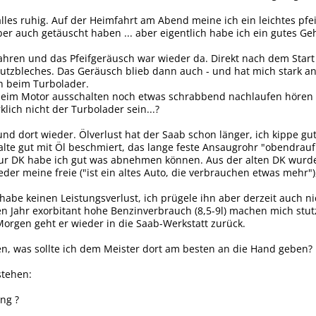
lles ruhig. Auf der Heimfahrt am Abend meine ich ein leichtes pfei
ber auch getäuscht haben ... aber eigentlich habe ich ein gutes Ge
ahren und das Pfeifgeräusch war wieder da. Direkt nach dem Star
utzbleches. Das Geräusch blieb dann auch - und hat mich stark an 
h beim Turbolader.
eim Motor ausschalten noch etwas schrabbend nachlaufen hören für
lich nicht der Turbolader sein...?
 und dort wieder. Ölverlust hat der Saab schon länger, ich kippe gut
alte gut mit Öl beschmiert, das lange feste Ansaugrohr "obendrauf"
ur DK habe ich gut was abnehmen können. Aus der alten DK wurde 
der meine freie ("ist ein altes Auto, die verbrauchen etwas mehr")
h habe keinen Leistungsverlust, ich prügele ihn aber derzeit auch ni
en Jahr exorbitant hohe Benzinverbrauch (8,5-9l) machen mich stut
orgen geht er wieder in die Saab-Werkstatt zurück.
n, was sollte ich dem Meister dort am besten an die Hand geben?
stehen:
ng ?