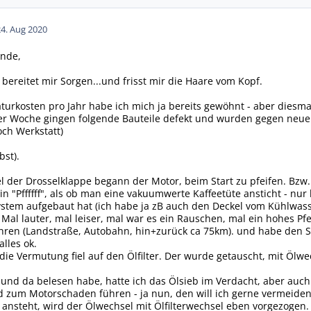
24. Aug 2020
inde,
bereitet mir Sorgen...und frisst mir die Haare vom Kopf.
turkosten pro Jahr habe ich mich ja bereits gewöhnt - aber diesmal
ner Woche gingen folgende Bauteile defekt und wurden gegen neue
ch Werkstatt)
bst).
der Drosselklappe begann der Motor, beim Start zu pfeifen. Bzw.
in "Pffffff", als ob man eine vakuumwerte Kaffeetüte ansticht - nur
stem aufgebaut hat (ich habe ja zB auch den Deckel vom Kühlwasse
b. Mal lauter, mal leiser, mal war es ein Rauschen, mal ein hohes 
ahren (Landstraße, Autobahn, hin+zurück ca 75km). und habe den 
alles ok.
die Vermutung fiel auf den Ölfilter. Der wurde getauscht, mit Ölwe
 und da belesen habe, hatte ich das Ölsieb im Verdacht, aber auc
zum Motorschaden führen - ja nun, den will ich gerne vermeiden (
nsteht, wird der Ölwechsel mit Ölfilterwechsel eben vorgezogen.