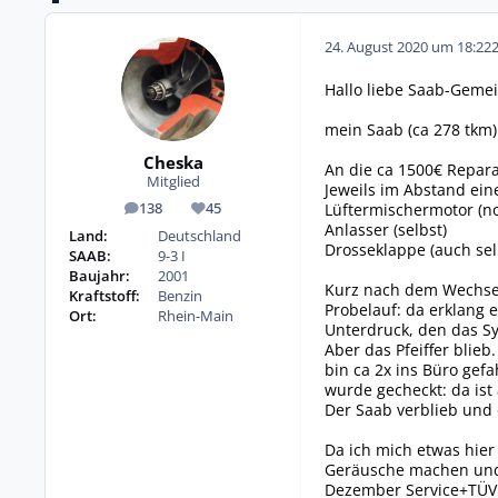
24. August 2020 um 18:22
Hallo liebe Saab-Geme
mein Saab (ca 278 tkm) 
Cheska
An die ca 1500€ Repara
Mitglied
Jeweils im Abstand ei
Lüftermischermotor (no
138
45
Beiträge
Reputation
Anlasser (selbst)
Land:
Deutschland
Drosseklappe (auch sel
SAAB:
9-3 I
Baujahr:
2001
Kurz nach dem Wechsel 
Kraftstoff:
Benzin
Probelauf: da erklang e
Ort:
Rhein-Main
Unterdruck, den das Sy
Aber das Pfeiffer blie
bin ca 2x ins Büro gef
wurde gecheckt: da ist 
Der Saab verblieb und 
Da ich mich etwas hier
Geräusche machen und 
Dezember Service+TÜV a