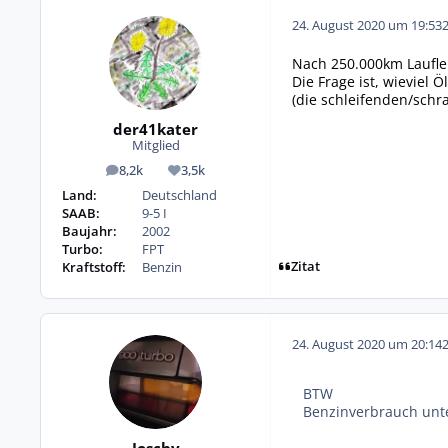
24. August 2020 um 19:53
Nach 250.000km Laufle
Die Frage ist, wieviel 
(die schleifenden/schr
der41kater
Mitglied
8,2k
3,5k
Beiträge
Reputation
Land:
Deutschland
SAAB:
9-5 I
Baujahr:
2002
Turbo:
FPT
Zitat
Kraftstoff:
Benzin
24. August 2020 um 20:14
BTW
Benzinverbrauch unter