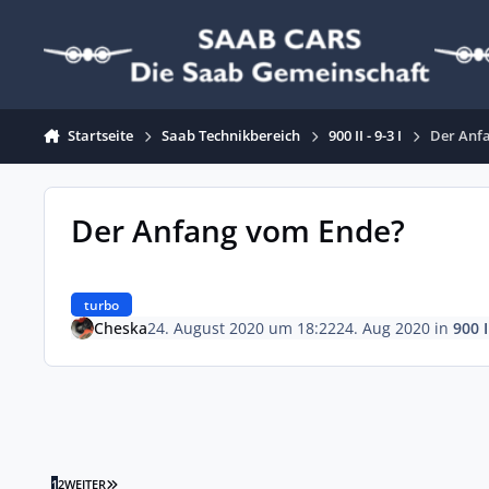
Zum Inhalt springen
Startseite
Saab Technikbereich
900 II - 9-3 I
Der Anf
Der Anfang vom Ende?
turbo
Cheska
24. August 2020 um 18:22
24. Aug 2020
in
900 I
LETZTE SEITE
1
2
WEITER