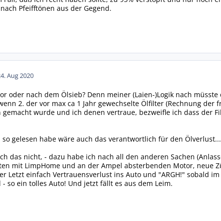
nach Pfeifftönen aus der Gegend.
24. Aug 2020
 vor oder nach dem Ölsieb? Denn meiner (Laien-)Logik nach müsste d
nn 2. der vor max ca 1 Jahr gewechselte Ölfilter (Rechnung der fre
rn gemacht wurde und ich denen vertraue, bezweifle ich dass der Fil
so gelesen habe wäre auch das verantwortlich für den Ölverlust...
ich das nicht, - dazu habe ich nach all den anderen Sachen (Anlas
ten mit LimpHome und an der Ampel absterbenden Motor, neue Z
r Letzt einfach Vertrauensverlust ins Auto und "ARGH!" sobald im 
d - so ein tolles Auto! Und jetzt fällt es aus dem Leim.