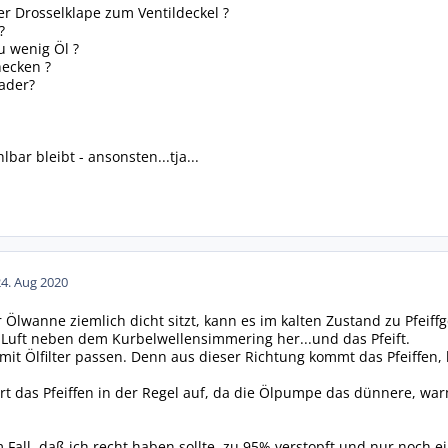
er Drosselklape zum Ventildeckel ?
?
 wenig Öl ?
ecken ?
ader?
lbar bleibt - ansonsten...tja...
24. Aug 2020
 Ölwanne ziemlich dicht sitzt, kann es im kalten Zustand zu Pfe
Luft neben dem Kurbelwellensimmering her...und das Pfeift.
t Ölfilter passen. Denn aus dieser Richtung kommt das Pfeiffen, l
t das Pfeiffen in der Regel auf, da die Ölpumpe das dünnere, war
 Fall, daß ich recht haben sollte, zu 95% verstopft und nur noch e