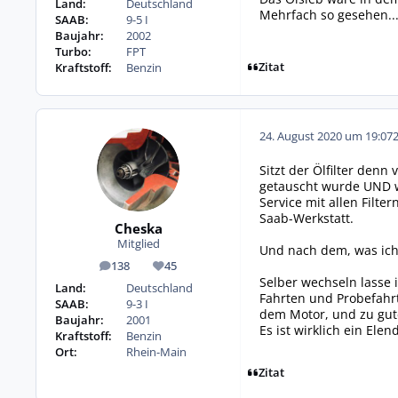
Land:
Deutschland
Mehrfach so gesehen...
SAAB:
9-5 I
Baujahr:
2002
Turbo:
FPT
Zitat
Kraftstoff:
Benzin
24. August 2020 um 19:07
Sitzt der Ölfilter denn
getauscht wurde UND we
Service mit allen Filte
Saab-Werkstatt.
Cheska
Mitglied
Und nach dem, was ich 
138
45
Beiträge
Reputation
Selber wechseln lasse 
Land:
Deutschland
Fahrten und Probefahr
SAAB:
9-3 I
dem Motor, und zu gute
Baujahr:
2001
Es ist wirklich ein Elen
Kraftstoff:
Benzin
Ort:
Rhein-Main
Zitat