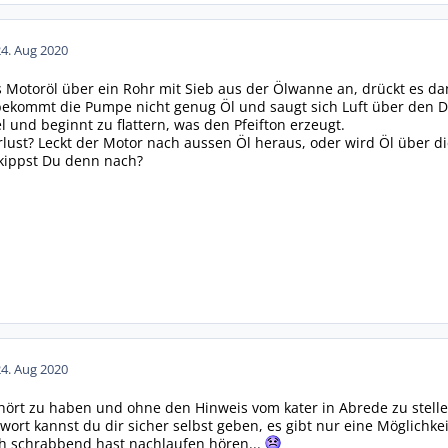
24. Aug 2020
Motoröl über ein Rohr mit Sieb aus der Ölwanne an, drückt es dan
, bekommt die Pumpe nicht genug Öl und saugt sich Luft über den D
bel und beginnt zu flattern, was den Pfeifton erzeugt.
lust? Leckt der Motor nach aussen Öl heraus, oder wird Öl über die
 kippst Du denn nach?
24. Aug 2020
rt zu haben und ohne den Hinweis vom kater in Abrede zu stellen
wort kannst du dir sicher selbst geben, es gibt nur eine Möglichke
ch schrabbend hast nachlaufen hören...