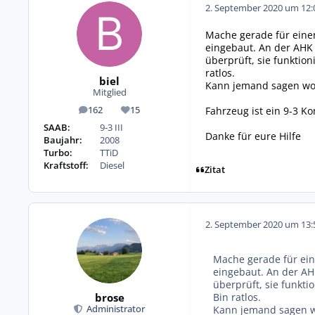
2. September 2020 um 12:
Mache gerade für eine
eingebaut. An der AHK
überprüft, sie funkti
ratlos.
biel
Kann jemand sagen wo d
Mitglied
Fahrzeug ist ein 9-3 Ko
162
15
Beiträge
Reputation
SAAB:
9-3 III
Danke für eure Hilfe
Baujahr:
2008
Turbo:
TTiD
Kraftstoff:
Diesel
Zitat
2. September 2020 um 13:
Mache gerade für ein
eingebaut. An der AH
überprüft, sie funkt
brose
Bin ratlos.
Kann jemand sagen wo
Administrator