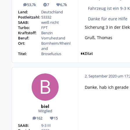
53,7k
7
6,7k
Beiträge
Lösungen
Reputation
Fahrzeug ist ein 9-3 
Land:
Deutschland
Postleitzahl:
53332
Danke für eure Hilfe
SAAB:
weiß nicht
Sicherung 3 in der Elekt
Turbo:
FPT
Kraftstoff:
Benzin
Gruß, Thomas
Beruf:
Vorruhestand
Ort:
Bornheim/Rheinl
and
Zitat
Titel:
Brosefuzius
2. September 2020 um 17:
Danke, hab ich gerade 
biel
Mitglied
162
15
Beiträge
Reputation
SAAB:
9-3 III