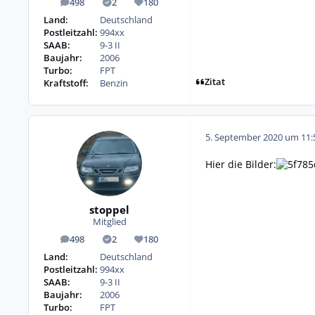
498
2
180
Beiträge
Lösungen
Reputation
Land:
Deutschland
Postleitzahl:
994xx
SAAB:
9-3 II
Baujahr:
2006
Turbo:
FPT
Zitat
Kraftstoff:
Benzin
5. September 2020 um 11:
Hier die Bilder:
stoppel
Mitglied
498
2
180
Beiträge
Lösungen
Reputation
Land:
Deutschland
Postleitzahl:
994xx
SAAB:
9-3 II
Baujahr:
2006
Turbo:
FPT