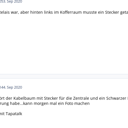
05
3. Sep 2020
 Relais war, aber hinten links im Kofferraum musste ein Stecker ge
14
4. Sep 2020
rt der Kabelbaum mit Stecker für die Zentrale und ein Schwarzer
nerung habe...kann morgen mal ein Foto machen
it Tapatalk