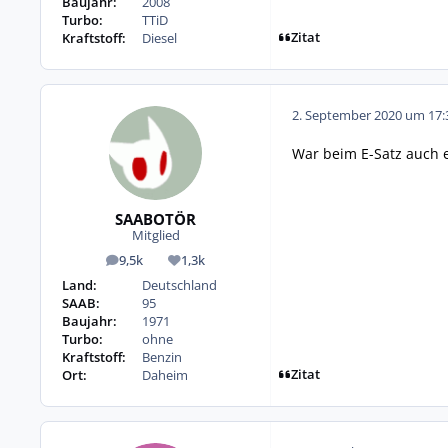
Baujahr:
2008
Turbo:
TTiD
Zitat
Kraftstoff:
Diesel
2. September 2020 um 17:
War beim E-Satz auch e
SAABOTÖR
Mitglied
9,5k
1,3k
Beiträge
Reputation
Land:
Deutschland
SAAB:
95
Baujahr:
1971
Turbo:
ohne
Kraftstoff:
Benzin
Zitat
Ort:
Daheim