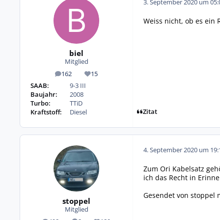
3. September 2020 um 05:
Weiss nicht, ob es ein
biel
Mitglied
162
15
Beiträge
Reputation
SAAB:
9-3 III
Baujahr:
2008
Turbo:
TTiD
Zitat
Kraftstoff:
Diesel
4. September 2020 um 19:
Zum Ori Kabelsatz gehö
ich das Recht in Erin
Gesendet von stoppel m
stoppel
Mitglied