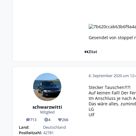
Gesendet von stoppel m
Zitat
6. September 2020 um 12:
Stecker Tauschen?!?!
Auf keinen Fall! Der F
Im Anschluss je nach A
Das wäre alles, zumind
schwarzwitti
LG
Mitglied
Ulf
713
4
266
Beiträge
Lösungen
Reputation
Land:
Deutschland
Postleitzahl:
42781