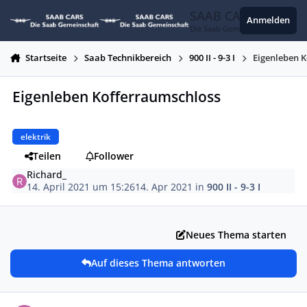
Zum Inhalt springen
SAAB CARS
Anmelden
Die Saab Gemeinschaft
Startseite
Saab Technikbereich
900 II - 9-3 I
Eigenleben 
Eigenleben Kofferraumschloss
elektrik
Teilen
Follower
Richard_
14. April 2021 um 15:26
14. Apr 2021
in
900 II - 9-3 I
Neues Thema starten
Auf dieses Thema antworten
Autor-Statistiken