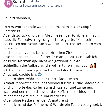
Richard_
Mitglied
14. April 2021 um 15:26
14. Apr 2021
Hallo zusammen,
letztes Wochenende war ich mit meinem 9-3 Ier Coupé
unterwegs.
Abends zurück und beim Abschließen per Funk fiel mir auf,
dass die Zentralverriegelung nicht reagierte. "Komisch"
dachte ich mir, schliesslich war die Starterbatterie noch vom
Dezember
und seitdem gab es keine elektrischen Zicken mehr.
Also schloss ich die Beifahrertür manuell zu. Dann sah ich,
dass die Alarmanlage nicht wie gewohnt blinkte.
Schließlich die Auflösung: die Fahrertür war nicht zu!
Jetzt schloß er auch per Funk zu und der Alarm war scharf.
Alles gut, dachte ich.
Gestern aber, während der Fahrt, flackerte am
Armaturenbrett einmal das Symbol für die Türindikatoren auf
und ich hörte das Kofferraumschloss auf und zu gehen.
Während der Tour schloss er das Kofferraumschloss noch
mindestens dreimal auf und wieder zu.
(Aber ohne Flackern an den Armaturen.)
Kennt jemand das Phänomen? Wurde ein Fehlercode gesetzt,