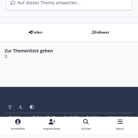
Auf dieses Thema antworten...
Teilen
Follower
Zur Themenliste gehen
Heller Modus
Dunkler Modus
Systemeinstellung
Design
Datenschutz
Kontakt
Cookies
Impressum
© Copyright 2025 - SAABoteure e. V.
Powered by
Invision Community
Anmelden
Registrieren
Suchen
Menü