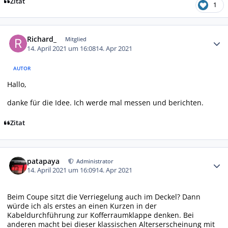
Zitat
1
Autor-Statistiken
Richard_
Mitglied
14. April 2021 um 16:08
14. Apr 2021
AUTOR
Hallo,
danke für die Idee. Ich werde mal messen und berichten.
Zitat
Autor-Statistiken
patapaya
Administrator
14. April 2021 um 16:09
14. Apr 2021
Beim Coupe sitzt die Verriegelung auch im Deckel? Dann
würde ich als erstes an einen Kurzen in der
Kabeldurchführung zur Kofferraumklappe denken. Bei
anderen macht bei dieser klassischen Alterserscheinung mit