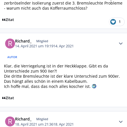
zerbröselnder Isolierung zuerst die 3. Bremsleuchte Probleme
- warum nicht auch das Kofferraumschloss?
Zitat
1
Autor-Statistiken
Richard_
Mitglied
14. April 2021 um 19:19
14. Apr 2021
AUTOR
Klar, die Verriegelung ist in der Heckklappe. Gibt es da
Unterschiede zum 900 IIer?!
Die dritte Bremsleuchte ist der klare Unterschied zum 900er.
Das hängt alles schön in einem Kabelbaum.
Ich hoffe mal, dass das noch alles koscher ist.
Zitat
Autor-Statistiken
Richard_
Mitglied
18. April 2021 um 21:36
18. Apr 2021