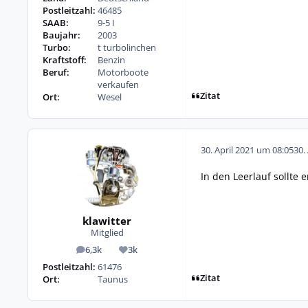
Postleitzahl:
46485
SAAB:
9-5 I
Baujahr:
2003
Turbo:
t turbolinchen
Kraftstoff:
Benzin
Beruf:
Motorboote
verkaufen
Zitat
Ort:
Wesel
30. April 2021 um 08:05
30.
In den Leerlauf sollte
klawitter
Mitglied
6,3k
3k
Beiträge
Reputation
Postleitzahl:
61476
Zitat
Ort:
Taunus