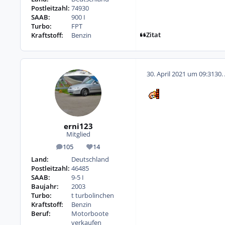
Postleitzahl:
74930
SAAB:
900 I
Turbo:
FPT
Zitat
Kraftstoff:
Benzin
30. April 2021 um 09:31
30.
erni123
Mitglied
105
14
Beiträge
Reputation
Land:
Deutschland
Postleitzahl:
46485
SAAB:
9-5 I
Baujahr:
2003
Turbo:
t turbolinchen
Kraftstoff:
Benzin
Beruf:
Motorboote
verkaufen