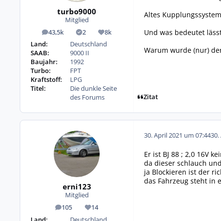
turbo9000
Altes Kupplungssystem
Mitglied
Und was bedeutet lässt 
43,5k
2
8k
Beiträge
Lösungen
Reputation
Land:
Deutschland
Warum wurde (nur) der
SAAB:
9000 II
Baujahr:
1992
Turbo:
FPT
Kraftstoff:
LPG
Titel:
Die dunkle Seite
Zitat
des Forums
30. April 2021 um 07:44
30.
Er ist BJ 88 ; 2,0 16V k
da dieser schlauch un
ja Blockieren ist der ri
das Fahrzeug steht in
erni123
Mitglied
105
14
Beiträge
Reputation
Land:
Deutschland