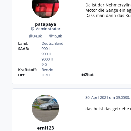
Da ist der Nehmerzylin
Motor die Gänge einleg
Dass man dann das Kupp
patapaya
Administrator
34,8k
15,8k
Beiträge
Reputation
Land:
Deutschland
SAAB:
900 I
900 II
9000 II
9-5
Kraftstoff:
Benzin
Zitat
Ort:
HRO
30. April 2021 um 09:05
30.
das heist das getriebe
erni123