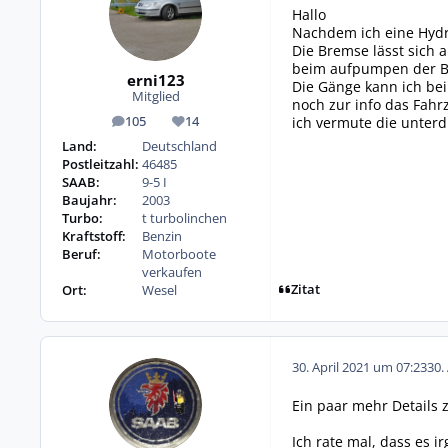
Hallo
Nachdem ich eine Hydra
Die Bremse lässt sich
beim aufpumpen der B
erni123
Die Gänge kann ich be
Mitglied
noch zur info das Fahr
ich vermute die unte
105
14
Beiträge
Reputation
Land:
Deutschland
Postleitzahl:
46485
SAAB:
9-5 I
Baujahr:
2003
Turbo:
t turbolinchen
Kraftstoff:
Benzin
Beruf:
Motorboote
verkaufen
Zitat
Ort:
Wesel
30. April 2021 um 07:23
30.
Ein paar mehr Details 
Ich rate mal, dass es i