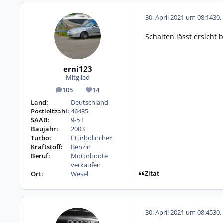
30. April 2021 um 08:14
30.
Schalten lässt ersicht
erni123
Mitglied
105
14
Beiträge
Reputation
Land:
Deutschland
Postleitzahl:
46485
SAAB:
9-5 I
Baujahr:
2003
Turbo:
t turbolinchen
Kraftstoff:
Benzin
Beruf:
Motorboote
verkaufen
Zitat
Ort:
Wesel
30. April 2021 um 08:45
30.