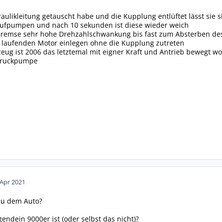
ulikleitung getauscht habe und die Kupplung entlüftet lässt sie 
 aufpumpen und nach 10 sekunden ist diese wieder weich
remse sehr hohe Drehzahlschwankung bis fast zum Absterben de
i laufenden Motor einlegen ohne die Kupplung zutreten
zeug ist 2006 das letztemal mit eigner Kraft und Antrieb bewegt w
rdruckpumpe
 Apr 2021
zu dem Auto?
rgendein 9000er ist (oder selbst das nicht)?