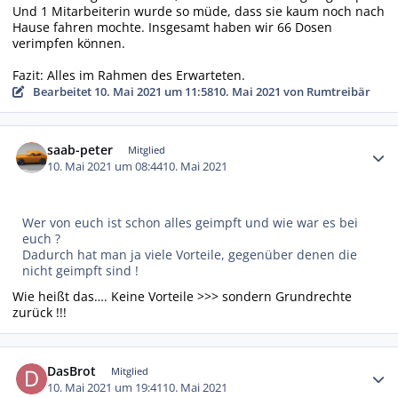
Und 1 Mitarbeiterin wurde so müde, dass sie kaum noch nach
Hause fahren mochte. Insgesamt haben wir 66 Dosen
verimpfen können.
Fazit: Alles im Rahmen des Erwarteten.
Bearbeitet
10. Mai 2021 um 11:58
10. Mai 2021
von Rumtreibär
Autor-Statistiken
saab-peter
Mitglied
10. Mai 2021 um 08:44
10. Mai 2021
Wer von euch ist schon alles geimpft und wie war es bei
euch ?
Dadurch hat man ja viele Vorteile, gegenüber denen die
nicht geimpft sind !
Wie heißt das…. Keine Vorteile >>> sondern Grundrechte
zurück !!!
Autor-Statistiken
DasBrot
Mitglied
10. Mai 2021 um 19:41
10. Mai 2021