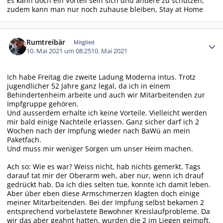
Es kann doch ein Vorteil sein sich und andere zu schützen,
zudem kann man nur noch zuhause bleiben, Stay at Home
Autor-Statistiken
Rumtreibär
Mitglied
10. Mai 2021 um 08:25
10. Mai 2021
Ich habe Freitag die zweite Ladung Moderna intus. Trotz
jugendlicher 52 Jahre ganz legal, da ich in einem
Behindertenheim arbeite und auch wir Mitarbeitenden zur
Impfgruppe gehören.
Und ausserdem erhalte ich keine Vorteile. Vielleicht werden
mir bald einige Nachteile erlassen. Ganz sicher darf ich 2
Wochen nach der Impfung wieder nach BaWü an mein
Paketfach.
Und muss mir weniger Sorgen um unser Heim machen.
Ach so: Wie es war? Weiss nicht, hab nichts gemerkt. Tags
darauf tat mir der Oberarm weh, aber nur, wenn ich drauf
gedrückt hab. Da ich dies selten tue, konnte ich damit leben.
Aber über eben diese Armschmerzen klagten doch einige
meiner Mitarbeitenden. Bei der Impfung selbst bekamen 2
entsprechend vorbelastete Bewohner Kreislaufprobleme. Da
wir das aber geahnt hatten, wurden die 2 im Liegen geimpft.