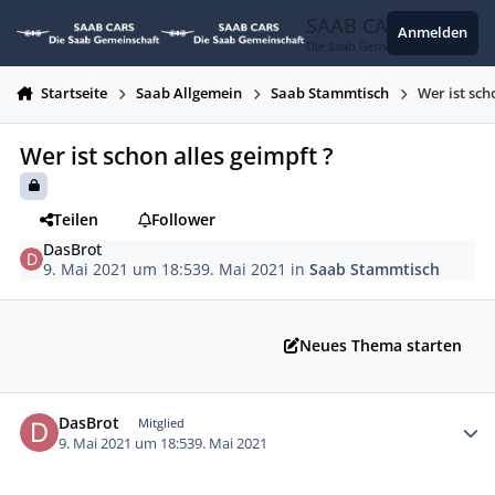
Zum Inhalt springen
SAAB CARS
Anmelden
Die Saab Gemeinschaft
Startseite
Saab Allgemein
Saab Stammtisch
Wer ist sch
Wer ist schon alles geimpft ?
Teilen
Follower
DasBrot
9. Mai 2021 um 18:53
9. Mai 2021
in
Saab Stammtisch
Neues Thema starten
Autor-Statistiken
DasBrot
Mitglied
9. Mai 2021 um 18:53
9. Mai 2021