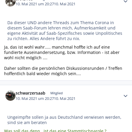
10. Mai 2021 um 20:27
10. Mai 2021
Da dieser UND andere Threads zum Thema Corona in
diesem Saab-Forum lehren mich, Aufmerksamkeit und
eigene Aktivität auf Saab-Spezifisches sowie Unpolitisches
zu richten. Alles Andere führt zu nix.
Ja, das ist wohl wahr..... manchmal hoffte ich auf eine
fundierte Auseinandersetzung, bzw. Information - ist aber
wohl nicht möglich ....
Daher sollten die persönlichen Diskussionsrunden / Treffen
hoffentlich bald wieder möglich sein....
Autor-Statistiken
schwarzersaab
Mitglied
10. Mai 2021 um 20:27
10. Mai 2021
Ungeimpfte sollen ja aus Deutschland verwiesen werden,
sind sie am beraten
Was soll das denn.. ist das eine Stammtischparole ?