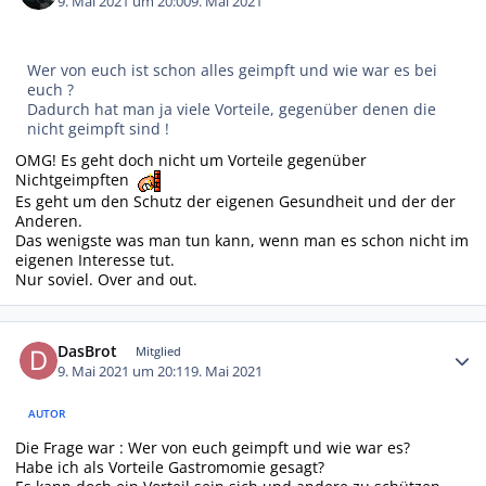
9. Mai 2021 um 20:00
9. Mai 2021
Wer von euch ist schon alles geimpft und wie war es bei
euch ?
Dadurch hat man ja viele Vorteile, gegenüber denen die
nicht geimpft sind !
OMG! Es geht doch nicht um Vorteile gegenüber
Nichtgeimpften
Es geht um den Schutz der eigenen Gesundheit und der der
Anderen.
Das wenigste was man tun kann, wenn man es schon nicht im
eigenen Interesse tut.
Nur soviel. Over and out.
Autor-Statistiken
DasBrot
Mitglied
9. Mai 2021 um 20:11
9. Mai 2021
AUTOR
Die Frage war : Wer von euch geimpft und wie war es?
Habe ich als Vorteile Gastromomie gesagt?