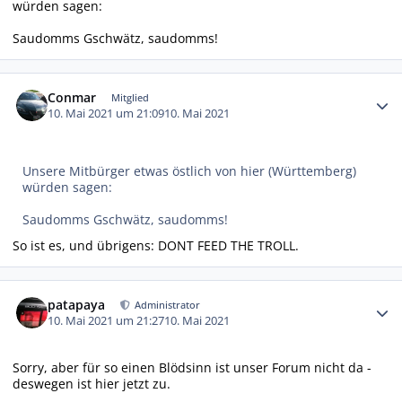
würden sagen:
Saudomms Gschwätz, saudomms!
Autor-Statistiken
Conmar
Mitglied
10. Mai 2021 um 21:09
10. Mai 2021
Unsere Mitbürger etwas östlich von hier (Württemberg)
würden sagen:
Saudomms Gschwätz, saudomms!
So ist es, und übrigens: DONT FEED THE TROLL.
Autor-Statistiken
patapaya
Administrator
10. Mai 2021 um 21:27
10. Mai 2021
Sorry, aber für so einen Blödsinn ist unser Forum nicht da -
deswegen ist hier jetzt zu.