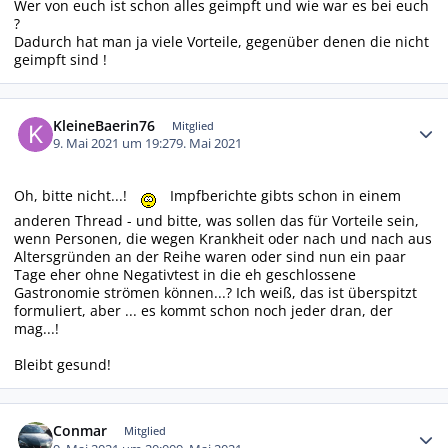
Wer von euch ist schon alles geimpft und wie war es bei euch
?
Dadurch hat man ja viele Vorteile, gegenüber denen die nicht
geimpft sind !
Autor-Statistiken
KleineBaerin76
Mitglied
9. Mai 2021 um 19:27
9. Mai 2021
Oh, bitte nicht...!
Impfberichte gibts schon in einem
anderen Thread - und bitte, was sollen das für Vorteile sein,
wenn Personen, die wegen Krankheit oder nach und nach aus
Altersgründen an der Reihe waren oder sind nun ein paar
Tage eher ohne Negativtest in die eh geschlossene
Gastronomie strömen können...? Ich weiß, das ist überspitzt
formuliert, aber ... es kommt schon noch jeder dran, der
mag...!
Bleibt gesund!
Autor-Statistiken
Conmar
Mitglied