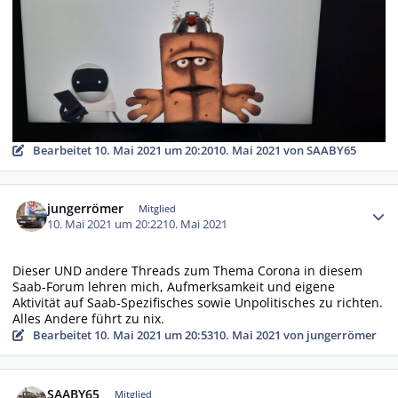
Bearbeitet
10. Mai 2021 um 20:20
10. Mai 2021
von SAABY65
Autor-Statistiken
jungerrömer
Mitglied
10. Mai 2021 um 20:22
10. Mai 2021
Dieser UND andere Threads zum Thema Corona in diesem
Saab-Forum lehren mich, Aufmerksamkeit und eigene
Aktivität auf Saab-Spezifisches sowie Unpolitisches zu richten.
Alles Andere führt zu nix.
Bearbeitet
10. Mai 2021 um 20:53
10. Mai 2021
von jungerrömer
Autor-Statistiken
SAABY65
Mitglied