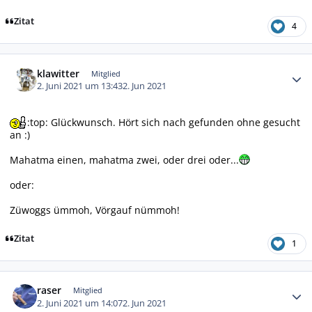
Zitat
4
Autor-Statistiken
klawitter
Mitglied
2. Juni 2021 um 13:43
2. Jun 2021
:top: Glückwunsch. Hört sich nach gefunden ohne gesucht
an :)
Mahatma einen, mahatma zwei, oder drei oder...
oder:
Züwoggs ümmoh, Vörgauf nümmoh!
Zitat
1
Autor-Statistiken
raser
Mitglied
2. Juni 2021 um 14:07
2. Jun 2021