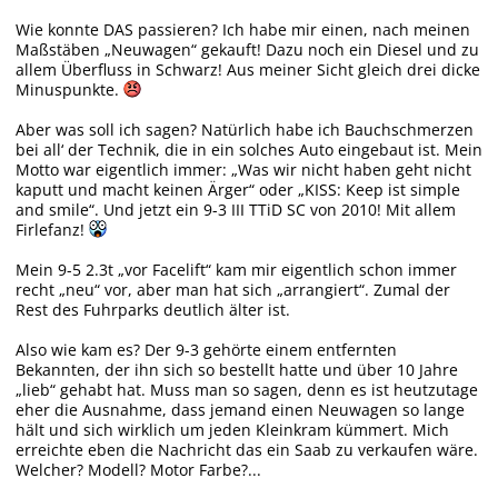
Wie konnte DAS passieren? Ich habe mir einen, nach meinen
Maßstäben „Neuwagen“ gekauft! Dazu noch ein Diesel und zu
allem Überfluss in Schwarz! Aus meiner Sicht gleich drei dicke
Minuspunkte.
Aber was soll ich sagen? Natürlich habe ich Bauchschmerzen
bei all‘ der Technik, die in ein solches Auto eingebaut ist. Mein
Motto war eigentlich immer: „Was wir nicht haben geht nicht
kaputt und macht keinen Ärger“ oder „KISS: Keep ist simple
and smile“. Und jetzt ein 9-3 III TTiD SC von 2010! Mit allem
Firlefanz!
Mein 9-5 2.3t „vor Facelift“ kam mir eigentlich schon immer
recht „neu“ vor, aber man hat sich „arrangiert“. Zumal der
Rest des Fuhrparks deutlich älter ist.
Also wie kam es? Der 9-3 gehörte einem entfernten
Bekannten, der ihn sich so bestellt hatte und über 10 Jahre
„lieb“ gehabt hat. Muss man so sagen, denn es ist heutzutage
eher die Ausnahme, dass jemand einen Neuwagen so lange
hält und sich wirklich um jeden Kleinkram kümmert. Mich
erreichte eben die Nachricht das ein Saab zu verkaufen wäre.
Welcher? Modell? Motor Farbe?...