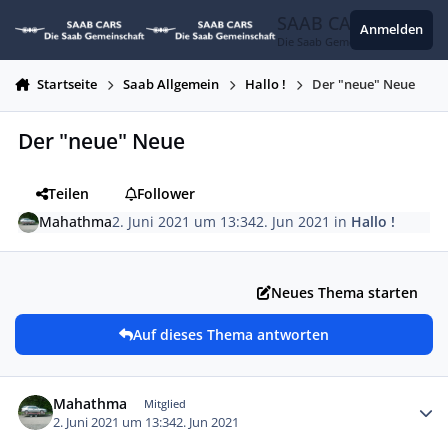
Zum Inhalt springen
SAAB CARS
Anmelden
Die Saab Gemeinschaft
Startseite
Saab Allgemein
Hallo !
Der "neue" Neue
Der "neue" Neue
Teilen
Follower
Mahathma
2. Juni 2021 um 13:34
2. Jun 2021
in
Hallo !
Neues Thema starten
Auf dieses Thema antworten
Autor-Statistiken
Mahathma
Mitglied
2. Juni 2021 um 13:34
2. Jun 2021