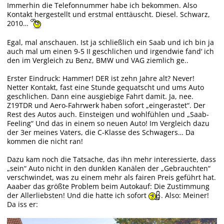
Immerhin die Telefonnummer habe ich bekommen. Also
Kontakt hergestellt und erstmal enttäuscht. Diesel. Schwarz,
2010…
Egal, mal anschauen. Ist ja schließlich ein Saab und ich bin ja
auch mal um einen 9-5 II geschlichen und irgendwie fand‘ ich
den im Vergleich zu Benz, BMW und VAG ziemlich ge..
Erster Eindruck: Hammer! DER ist zehn Jahre alt? Never!
Netter Kontakt, fast eine Stunde gequatscht und ums Auto
geschlichen. Dann eine ausgiebige Fahrt damit. Ja, nee.
Z19TDR und Aero-Fahrwerk haben sofort „eingerastet“. Der
Rest des Autos auch. Einsteigen und wohlfühlen und „Saab-
Feeling“ Und das in einem so neuen Auto! Im Vergleich dazu
der 3er meines Vaters, die C-Klasse des Schwagers… Da
kommen die nicht ran!
Dazu kam noch die Tatsache, das ihn mehr interessierte, dass
„sein“ Auto nicht in den dunklen Kanälen der „Gebrauchten“
verschwindet, was zu einem mehr als fairen Preis geführt hat.
Aaaber das größte Problem beim Autokauf: Die Zustimmung
der Allerliebsten! Und die hatte ich sofort
. Also: Meiner!
Da iss er: