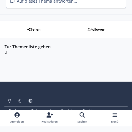
Auf dieses Thema antworten...
Teilen
Follower
Zur Themenliste gehen
Heller Modus
Dunkler Modus
Systemeinstellung
Design
Datenschutz
Kontakt
Cookies
Impressum
© Copyright 2025 - SAABoteure e. V.
Powered by
Invision Community
Anmelden
Registrieren
Suchen
Menü