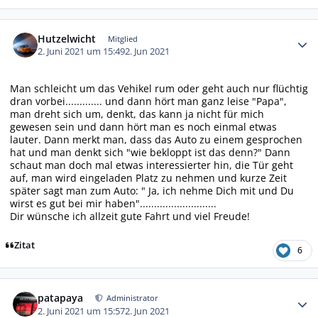
Autor-Statistiken
Hutzelwicht
Mitglied
2. Juni 2021 um 15:49
2. Jun 2021
Man schleicht um das Vehikel rum oder geht auch nur flüchtig
dran vorbei............. und dann hört man ganz leise "Papa",
man dreht sich um, denkt, das kann ja nicht für mich
gewesen sein und dann hört man es noch einmal etwas
lauter. Dann merkt man, dass das Auto zu einem gesprochen
hat und man denkt sich "wie bekloppt ist das denn?" Dann
schaut man doch mal etwas interessierter hin, die Tür geht
auf, man wird eingeladen Platz zu nehmen und kurze Zeit
später sagt man zum Auto: " Ja, ich nehme Dich mit und Du
wirst es gut bei mir haben"...........................
Dir wünsche ich allzeit gute Fahrt und viel Freude!
Zitat
6
Autor-Statistiken
patapaya
Administrator
2. Juni 2021 um 15:57
2. Jun 2021