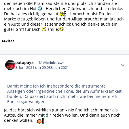
den neuen GM Kram kaufste nie und plötzlich standen sie
mehrfach im Hof
. Herzlichen Glückwunsch und ich denke,
Du hat alles richtig gemacht
. Immerhin bist Du der
Marke treu geblieben und für den Alltag braucht man ja auch
ein Auto und dieser ist sehr schick und ich denke auch ein
guter Griff für Dich
:smile:
Zitat
Autor-Statistiken
patapaya
Administrator
3. Juni 2021 um 09:08
3. Jun 2021
Damit meine ich ich insbesondere die Instrumente,
Anzeigen oder irgendwelche Töne, die um Aufmerksamkeit
buhlen. Da passiert auch nicht mehr wie bei meinem 9-5.
Eher sogar weniger.
Ja, das hört sich wirklich gut an - nix find ich schlimmer als
Autos, die immer mit dir reden wollen. Und dann auch noch
denken wollen...