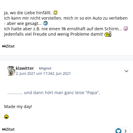
Ja, wo die Liebe hinfällt.
Ich kann mir nicht vorstellen, mich in so ein Auto zu verlieben
- aber wie gesagt...
Ich hatte aber z.B. nie einen 9k ernsthaft auf dem Schirm...
Jedenfalls viel Freude und wenig Probleme damit!
Zitat
Autor-Statistiken
klawitter
Mitglied
2. Juni 2021 um 17:34
2. Jun 2021
............. und dann hört man ganz leise "Papa",
Made my day!
Zitat
3