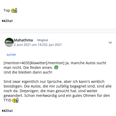
Top
Zitat
Autor-Statistiken
Mahathma
Mitglied
2. Juni 2021 um 14:25
2. Jun 2021
AUTOR
[mention=4035]klawitter[/mention] Ja, manche Autos sucht
man nicht. Die finden einen.
Und die bleiben dann auch!
Sind zwar eigentlich nur Sprüche, aber ich kann's wirklich
bestätigen. Die Autos, die mir zufällig begegnet sind, sind alle
noch da. Diejenigen, die man gesucht hat, sind weiter
gewandert. Schon merkwürdig und ein gutes Ohmen für den
TTiD
Zitat