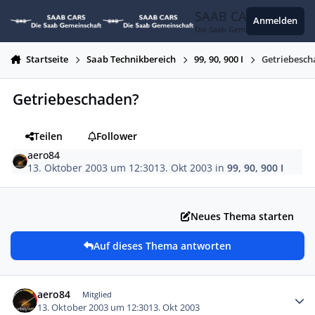
Zum Inhalt springen
SAAB CARS
Anmelden
Die Saab Gemeinschaft
Startseite
Saab Technikbereich
99, 90, 900 I
Getriebesc
Getriebeschaden?
Teilen
Follower
aero84
13. Oktober 2003 um 12:30
13. Okt 2003
in
99, 90, 900 I
Neues Thema starten
Auf dieses Thema antworten
Autor-Statistiken
aero84
Mitglied
13. Oktober 2003 um 12:30
13. Okt 2003