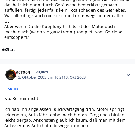
das hat sich dann durch Geräusche bemerkbar gemacht -
auffüllen, fertig, jedenfalls kein Totalschaden des Getriebes.
War allerdings auch nie so schnell unterwegs, in dem alten
GL.
Aber wenn Du die Kupplung trittsts ist der Motor doch
mechanisch (wenn sie ganz trennt) komplett vom Getriebe
entkoppelt!?
Zitat
Autor-Statistiken
aero84
Mitglied
13. Oktober 2003 um 16:21
13. Okt 2003
AUTOR
Nö. Bei mir nicht.
Ich hab ihn angelassen, Rückwärtsgang drin, Motor springt
leidend an, Auto fährt dabei nach hinten. Ging nach hinten
leicht bergab. Ansonsten glaub ich kaum, daß man mit dem
Anlasser das Auto hätte bewegen können.