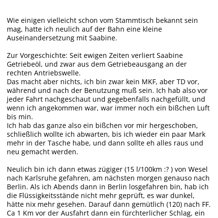
Wie einigen vielleicht schon vom Stammtisch bekannt sein
mag, hatte ich neulich auf der Bahn eine kleine
Auseinandersetzung mit Saabine.
Zur Vorgeschichte: Seit ewigen Zeiten verliert Saabine
Getriebeöl, und zwar aus dem Getriebeausgang an der
rechten Antriebswelle.
Das macht aber nichts, ich bin zwar kein MKF, aber TD vor,
während und nach der Benutzung muß sein. Ich hab also vor
jeder Fahrt nachgeschaut und gegebenfalls nachgefüllt, und
wenn ich angekommen war, war immer noch ein bißchen Luft
bis min.
Ich hab das ganze also ein bißchen vor mir hergeschoben,
schließlich wollte ich abwarten, bis ich wieder ein paar Mark
mehr in der Tasche habe, und dann sollte eh alles raus und
neu gemacht werden.
Neulich bin ich dann etwas zügiger (15 l/100km :? ) von Wesel
nach Karlsruhe gefahren, am nächsten morgen genauso nach
Berlin. Als ich Abends dann in Berlin losgefahren bin, hab ich
die Flüssigkeitsstände nicht mehr geprüft, es war dunkel,
hätte nix mehr gesehen. Darauf dann gemütlich (120) nach FF.
Ca 1 Km vor der Ausfahrt dann ein fürchterlicher Schlag, ein