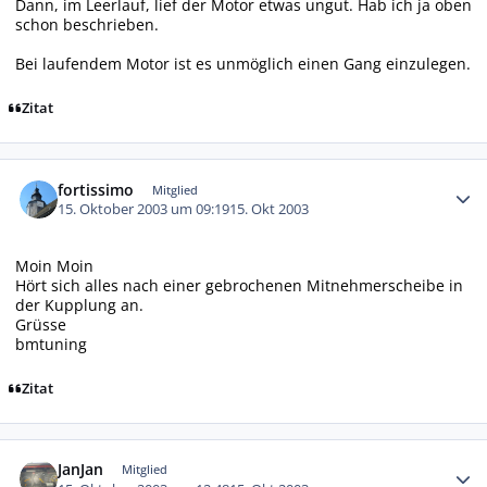
Dann, im Leerlauf, lief der Motor etwas ungut. Hab ich ja oben
schon beschrieben.
Bei laufendem Motor ist es unmöglich einen Gang einzulegen.
Zitat
Autor-Statistiken
fortissimo
Mitglied
15. Oktober 2003 um 09:19
15. Okt 2003
Moin Moin
Hört sich alles nach einer gebrochenen Mitnehmerscheibe in
der Kupplung an.
Grüsse
bmtuning
Zitat
Autor-Statistiken
JanJan
Mitglied