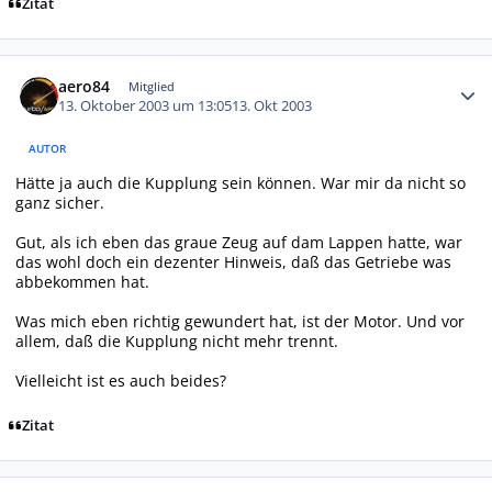
Zitat
Autor-Statistiken
aero84
Mitglied
13. Oktober 2003 um 13:05
13. Okt 2003
AUTOR
Hätte ja auch die Kupplung sein können. War mir da nicht so
ganz sicher.
Gut, als ich eben das graue Zeug auf dam Lappen hatte, war
das wohl doch ein dezenter Hinweis, daß das Getriebe was
abbekommen hat.
Was mich eben richtig gewundert hat, ist der Motor. Und vor
allem, daß die Kupplung nicht mehr trennt.
Vielleicht ist es auch beides?
Zitat
Autor-Statistiken