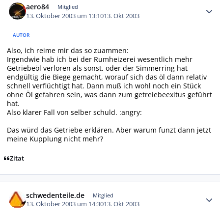
aero84
Mitglied
13. Oktober 2003 um 13:10
13. Okt 2003
AUTOR
Also, ich reime mir das so zuammen:
Irgendwie hab ich bei der Rumheizerei wesentlich mehr
Getriebeöl verloren als sonst, oder der Simmerring hat
endgültig die Biege gemacht, worauf sich das öl dann relativ
schnell verflüchtigt hat. Dann muß ich wohl noch ein Stück
ohne Öl gefahren sein, was dann zum getreiebeexitus geführt
hat.
Also klarer Fall von selber schuld. :angry:
Das würd das Getriebe erklären. Aber warum funzt dann jetzt
meine Kupplung nicht mehr?
Zitat
Autor-Statistiken
schwedenteile.de
Mitglied
13. Oktober 2003 um 14:30
13. Okt 2003