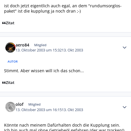
ist doch jetzt eigentlich auch egal, an dem "rundumsorglos-
paket" ist die kupplung ja noch dran ;-)
Zitat
Autor-Statistiken
aero84
Mitglied
13. Oktober 2003 um 15:32
13. Okt 2003
AUTOR
Stimmt. Aber wissen will ich das schon...
Zitat
Autor-Statistiken
olof
Mitglied
13. Oktober 2003 um 16:15
13. Okt 2003
Könnte nach meinem Dafürhalten doch die Kupplung sein.
Ich bin auch mal ohne Getriebeöl gefahren (der war trocken!),