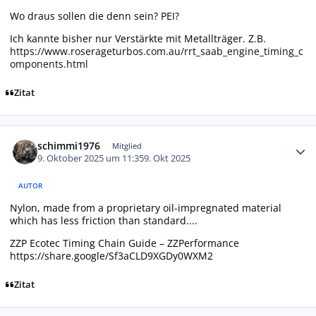
Wo draus sollen die denn sein? PEI?
Ich kannte bisher nur Verstärkte mit Metallträger. Z.B.
https://www.roserageturbos.com.au/rrt_saab_engine_timing_c
omponents.html
Zitat
Autor-Statistiken
schimmi1976
Mitglied
9. Oktober 2025 um 11:35
9. Okt 2025
AUTOR
Nylon, made from a proprietary oil-impregnated material
which has less friction than standard....
ZZP Ecotec Timing Chain Guide – ZZPerformance
https://share.google/Sf3aCLD9XGDy0WXM2
Zitat