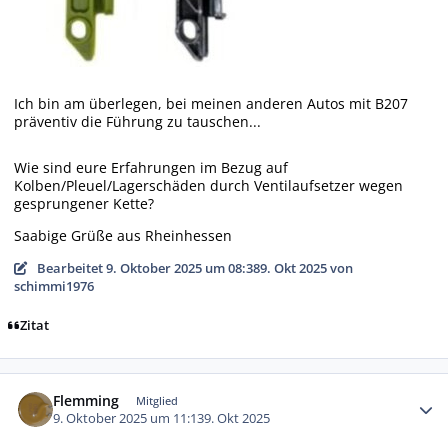
Ich bin am überlegen, bei meinen anderen Autos mit B207
präventiv die Führung zu tauschen...
Wie sind eure Erfahrungen im Bezug auf
Kolben/Pleuel/Lagerschäden durch Ventilaufsetzer wegen
gesprungener Kette?
Saabige Grüße aus Rheinhessen
Bearbeitet
9. Oktober 2025 um 08:38
9. Okt 2025
von
schimmi1976
Zitat
Autor-Statistiken
Flemming
Mitglied
9. Oktober 2025 um 11:13
9. Okt 2025