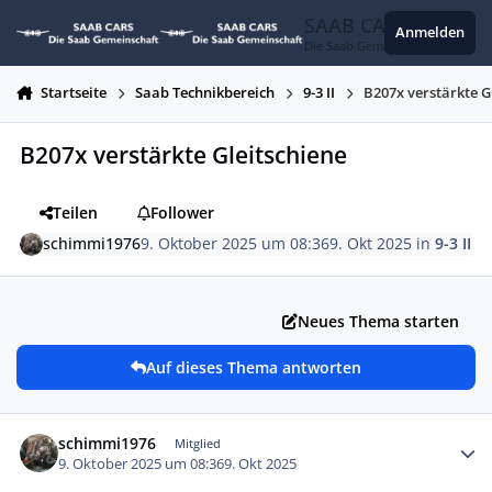
Zum Inhalt springen
SAAB CARS
Anmelden
Die Saab Gemeinschaft
Startseite
Saab Technikbereich
9-3 II
B207x verstärkte G
B207x verstärkte Gleitschiene
Teilen
Follower
schimmi1976
9. Oktober 2025 um 08:36
9. Okt 2025
in
9-3 II
Neues Thema starten
Auf dieses Thema antworten
Autor-Statistiken
schimmi1976
Mitglied
9. Oktober 2025 um 08:36
9. Okt 2025