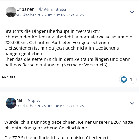
Autor-Statistiken
Urbaner
Administrator
9. Oktober 2025 um 13:58
9. Okt 2025
Brauchts die Dinger überhaupt in "verstärkt"?
Ich mein der Kettensatz überlebt ja normalerweise so um die
200.000km. Gehäuftes Auftreten von gebrochenen
Gleitschienen ist mir da jetzt auch nicht im Gedächtnis
hängen geblieben.
Eher das die Kette(n) sich in dem Zeitraum längen und dann
halt das Rasseln anfangen. (Normaler Verschleiß)
Zitat
1
Autor-Statistiken
Nil
Mitglied
9. Oktober 2025 um 14:19
9. Okt 2025
Würde ich als unnötig bezeichnen. Keiner unserer B207 hatte
bis dato eine gebrochene Geleitschiene.
Die ZZP Schiene finde ich auch maßlos überteuert.