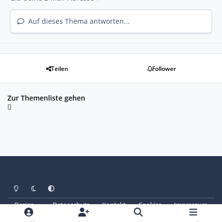
Auf dieses Thema antworten...
Teilen
Follower
Zur Themenliste gehen
Heller Modus
Dunkler Modus
Systemeinstellung
Design
Datenschutz
Kontakt
Cookies
Impressum
© Copyright 2025 - SAABoteure e. V.
Powered by
Invision Community