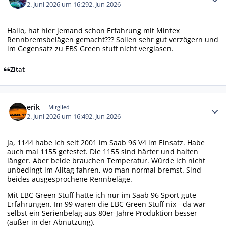
2. Juni 2026 um 16:29
2. Jun 2026
Hallo, hat hier jemand schon Erfahrung mit Mintex
Rennbremsbelägen gemacht??? Sollen sehr gut verzögern und
im Gegensatz zu EBS Green stuff nicht verglasen.
Zitat
Autor-Statistiken
erik
Mitglied
2. Juni 2026 um 16:49
2. Jun 2026
Ja, 1144 habe ich seit 2001 im Saab 96 V4 im Einsatz. Habe
auch mal 1155 getestet. Die 1155 sind härter und halten
länger. Aber beide brauchen Temperatur. Würde ich nicht
unbedingt im Alltag fahren, wo man normal bremst. Sind
beides ausgesprochene Rennbeläge.
Mit EBC Green Stuff hatte ich nur im Saab 96 Sport gute
Erfahrungen. Im 99 waren die EBC Green Stuff nix - da war
selbst ein Serienbelag aus 80er-Jahre Produktion besser
(außer in der Abnutzung).