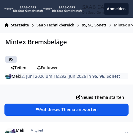
Zum Inhalt springen
SAAB CARS
Anmelden
Die Saab Gemeinschaft
Startseite
Saab Technikbereich
95, 96, Sonett
Mintex Br
Mintex Bremsbeläge
95
Teilen
Follower
Meki
2. Juni 2026 um 16:29
2. Jun 2026
in
95, 96, Sonett
Neues Thema starten
Auf dieses Thema antworten
Autor-Statistiken
Meki
Mitglied