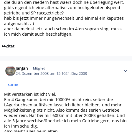
die du an den raedern hast waers doch ne überlegung wert.
gibts eigentlich eine alternative zum hochgelobten 4speed
getriebe und SP racegetriebe?
hab bis jetzt immer nur gewechselt und einmal ein kaputtes
aufgemacht. ;-)
aber da meinst jetzt auch schon im 4ten sopran singt muss
ich mich damit auch beschäftigen.
Zitat
Autor-Statistiken
JanJan
Mitglied
24. Dezember 2003 um 15:10
24. Dez 2003
AUTOR
Mit verstärken ist icht viel.
Ein 4 Gang komm bei mir 10000% nicht rein, selber die
LAgerbuchsen auffräsen lasse ich lieber bleiben, und mehr
Möglichkeiten gibts nicht. Also kommt das serien Getriebe
wieder rein. Hat bei mir 60tkm mit über 200PS gehalten. Und
alle 3 Jahre wechlse/überhole ich mein Getriebe gern, das bin
ich ihm schuldig.
Also bleibt alles beim alten.