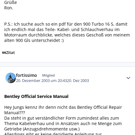
Grüße
Ron.
P.S.: Ich suche auch so ein pdf für den 900 Turbo 16 S, damit
ich endlich mal das Teile- Kabel- und Schlauchverhau im
Motorraum durchblicke, welches dieses Geschoß von meinem
alten 900 Gls unterscheidet :)
Zitat
Autor-Statistiken
fortissimo
Mitglied
20. Dezember 2003 um 20:43
20. Dez 2003
Bentley Official Service Manual
Hey Jungs kennz Ihr denn nicht das Bentley Official Repair
Manual???
Da steht in gut verständlicher Form zumindest alles zum
Thema Kabelverhau und in Ansätzen auch ne Menge zum
Getriebe (Anzugsdrehmomente usw.)
Allerdings gibt es keine dezidierte Anleitung zur