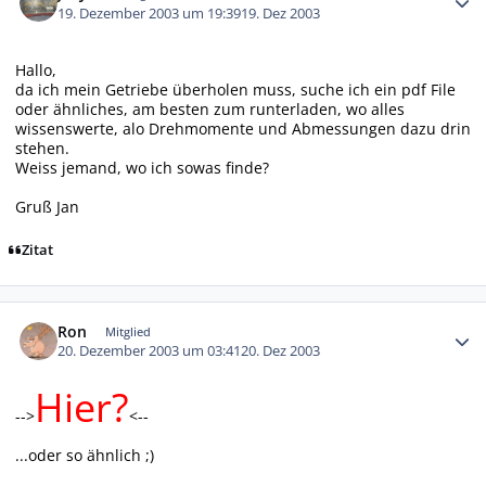
19. Dezember 2003 um 19:39
19. Dez 2003
Hallo,
da ich mein Getriebe überholen muss, suche ich ein pdf File
oder ähnliches, am besten zum runterladen, wo alles
wissenswerte, alo Drehmomente und Abmessungen dazu drin
stehen.
Weiss jemand, wo ich sowas finde?
Gruß Jan
Zitat
Autor-Statistiken
Ron
Mitglied
20. Dezember 2003 um 03:41
20. Dez 2003
Hier?
-->
<--
...oder so ähnlich ;)