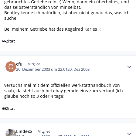
gebrauchtes Geriebe rein. :) Wenn, dann ein überholtes, und
das selbstverständlich von mir selbst.
Bentley kenne ich natürlich, ist aber nicht genau das, was ich
suche.
Bei meinem Getriebe hat das Kegelrad Karies :(
Zitat
Autor-Statistiken
cfu
Mitglied
20. Dezember 2003 um 22:01
20. Dez 2003
versuchs mal mit dem offiziellen werkstatthandbuch von
saab, da steht auch bei ebay gerade eins zum verkauf (ich
glaube noch so 3 oder 4 tage).
Zitat
Autor-Statistiken
Lindexx
Mitglied