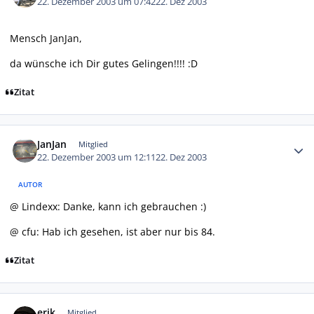
22. Dezember 2003 um 07:42
22. Dez 2003
Mensch JanJan,
da wünsche ich Dir gutes Gelingen!!!! :D
Zitat
Autor-Statistiken
JanJan
Mitglied
22. Dezember 2003 um 12:11
22. Dez 2003
AUTOR
@ Lindexx: Danke, kann ich gebrauchen :)
@ cfu: Hab ich gesehen, ist aber nur bis 84.
Zitat
Autor-Statistiken
erik
Mitglied