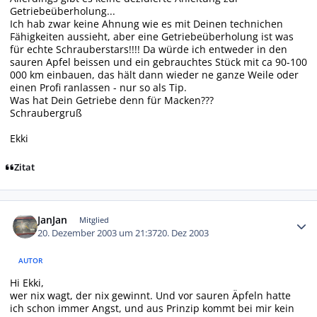
Getriebeüberholung...
Ich hab zwar keine Ahnung wie es mit Deinen technichen
Fähigkeiten aussieht, aber eine Getriebeüberholung ist was
für echte Schrauberstars!!!! Da würde ich entweder in den
sauren Apfel beissen und ein gebrauchtes Stück mit ca 90-100
000 km einbauen, das hält dann wieder ne ganze Weile oder
einen Profi ranlassen - nur so als Tip.
Was hat Dein Getriebe denn für Macken???
Schraubergruß
Ekki
Zitat
Autor-Statistiken
JanJan
Mitglied
20. Dezember 2003 um 21:37
20. Dez 2003
AUTOR
Hi Ekki,
wer nix wagt, der nix gewinnt. Und vor sauren Äpfeln hatte
ich schon immer Angst, und aus Prinzip kommt bei mir kein