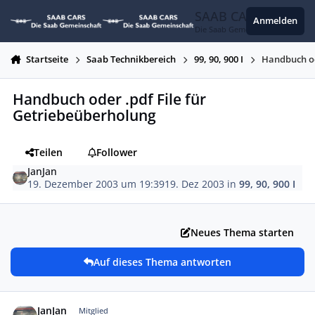
Zum Inhalt springen
SAAB CARS
Anmelden
Die Saab Gemeinschaft
Startseite
Saab Technikbereich
99, 90, 900 I
Handbuch od
Handbuch oder .pdf File für
Getriebeüberholung
Teilen
Follower
JanJan
19. Dezember 2003 um 19:39
19. Dez 2003
in
99, 90, 900 I
Neues Thema starten
Auf dieses Thema antworten
Autor-Statistiken
JanJan
Mitglied