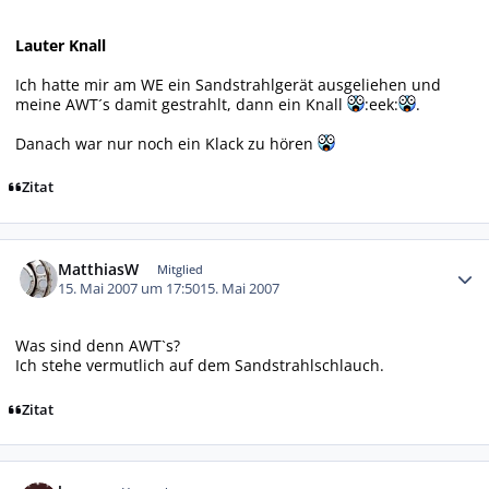
Lauter Knall
Ich hatte mir am WE ein Sandstrahlgerät ausgeliehen und
meine AWT´s damit gestrahlt, dann ein Knall
:eek:
.
Danach war nur noch ein Klack zu hören
Zitat
Autor-Statistiken
MatthiasW
Mitglied
15. Mai 2007 um 17:50
15. Mai 2007
Was sind denn AWT`s?
Ich stehe vermutlich auf dem Sandstrahlschlauch.
Zitat
Autor-Statistiken