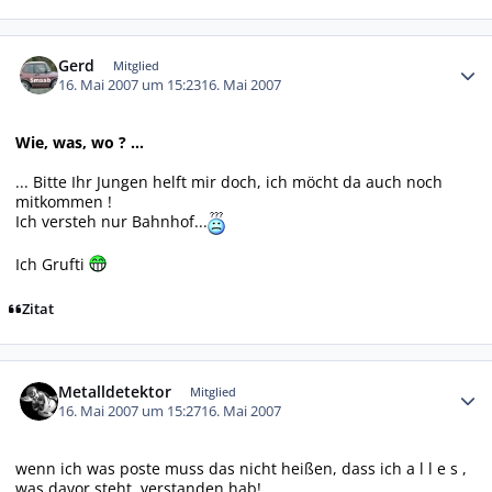
Autor-Statistiken
Gerd
Mitglied
16. Mai 2007 um 15:23
16. Mai 2007
Wie, was, wo ? ...
... Bitte Ihr Jungen helft mir doch, ich möcht da auch noch
mitkommen !
Ich versteh nur Bahnhof...
Ich Grufti
Zitat
Autor-Statistiken
Metalldetektor
Mitglied
16. Mai 2007 um 15:27
16. Mai 2007
wenn ich was poste muss das nicht heißen, dass ich a l l e s ,
was davor steht, verstanden hab!