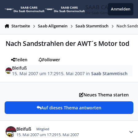
Zum Inhalt springen
SAAB CARS
Anmelden
Die Saab Gemeinschaft
Startseite
Saab Allgemein
Saab Stammtisch
Nach Sands
Nach Sandstrahlen der AWT´s Motor tod
Teilen
Follower
Bleifuß
15. Mai 2007 um 17:29
15. Mai 2007
in
Saab Stammtisch
Neues Thema starten
Auf dieses Thema antworten
Autor-Statistiken
Bleifuß
Mitglied
15. Mai 2007 um 17:29
15. Mai 2007