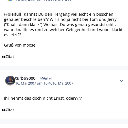
@bleifuß: Kannst Du den Hergang vielleicht ein bisschen
genauer beschreiben?? Wir sind ja nicht bei Tom und Jerry
("Knall, dann klack") Wo hast Du was genau gesandstrahlt,
wann knallte es und zu welcher Gelegenheit und wobei klackt
es jetzt??
Gruß von moose
Zitat
Autor-Statistiken
turbo9000
Mitglied
16. Mai 2007 um 16:46
16. Mai 2007
Ihr nehmt das doch nicht Ernst, oder????
Zitat
Autor-Statistiken