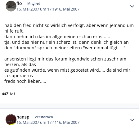
flo
Mitglied
16. Mai 2007 um 17:19
16. Mai 2007
hab den fred nicht so wirklich verfolgt, aber wenn jemand um
hilfe ruft,
dann nehm ich das im allgemeinen schon ernst.....
tja, und das hier nur ein scherz ist, dann denk ich gleich an
den "dummen" spruch meiner eltern "wer einmal lügt....."
ansonsten liegt mir das forum irgendwie schon zusehr am
herzen, als das
es gutfinden würde, wenn mist gepostet wird..... da sind mir
ja superaeros
freds noch lieber.....
Zitat
Autor-Statistiken
hansp
Verstorben
16. Mai 2007 um 17:41
16. Mai 2007