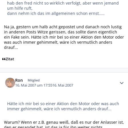
hab den fred nicht so wirklich verfolgt, aber wenn jemand
um hilfe ruft,
dann nehm ich das im allgemeinen schon ernst.....
Na ja, gestern um halb acht gepostet und danach noch lustig
in anderen Posts Witze gerissen, das sollte dann eigentlich
ein Fake sein. Hätte ich mir bei so einer Aktion den Motor oder
was auch immer gehimmelt, wäre ich vermutlich anders
drauf...
Zitat
Autor-Statistiken
Ron
Mitglied
16. Mai 2007 um 17:55
16. Mai 2007
Hätte ich mir bei so einer Aktion den Motor oder was auch
immer gehimmelt, wäre ich vermutlich anders drauf...
Warum? Wenn er z.B. genau weiß, daß es nur der Anlasser ist,
den er gesandet hat, ist das ja für ihn weiter nichts