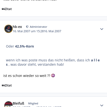
Zitat
Autor-Statistiken
hb-ex
Administrator
16. Mai 2007 um 15:28
16. Mai 2007
Oder
42,5%-Korn
wenn ich was poste muss das nicht heißen, dass ich
a l l e
s
, was davor steht, verstanden hab!
ist es schon wieder so weit ??
Zitat
Autor-Statistiken
Bleifuß
Mitglied