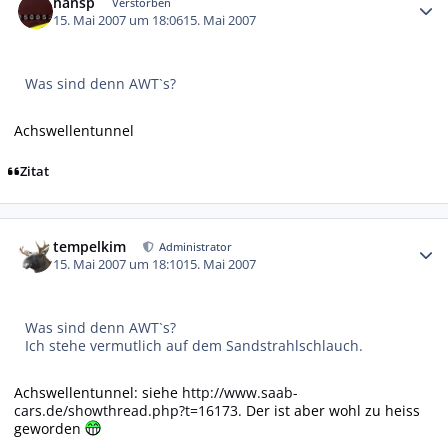
hansp
Verstorben
15. Mai 2007 um 18:06
15. Mai 2007
Was sind denn AWT`s?
Achswellentunnel
Zitat
Autor-Statistiken
tempelkim
Administrator
15. Mai 2007 um 18:10
15. Mai 2007
Was sind denn AWT`s?
Ich stehe vermutlich auf dem Sandstrahlschlauch.
Achswellentunnel: siehe
http://www.saab-
cars.de/showthread.php?t=16173.
Der ist aber wohl zu heiss
geworden