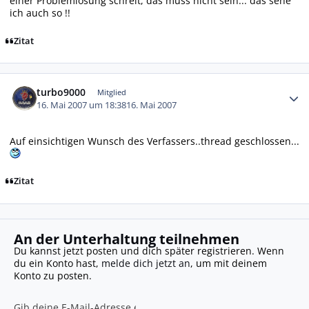
einer Problemlösung schreit, das muss nicht sein... das sehe
ich auch so !!
Zitat
Autor-Statistiken
turbo9000
Mitglied
16. Mai 2007 um 18:38
16. Mai 2007
Auf einsichtigen Wunsch des Verfassers..thread geschlossen...
Zitat
An der Unterhaltung teilnehmen
Du kannst jetzt posten und dich später registrieren. Wenn
du ein Konto hast,
melde dich jetzt an
, um mit deinem
Konto zu posten.