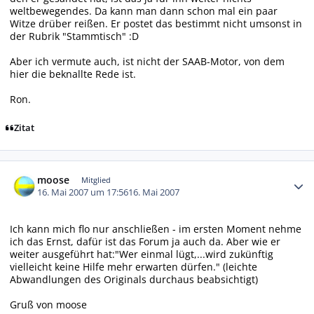
weltbewegendes. Da kann man dann schon mal ein paar
Witze drüber reißen. Er postet das bestimmt nicht umsonst in
der Rubrik "Stammtisch" :D
Aber ich vermute auch, ist nicht der SAAB-Motor, von dem
hier die beknallte Rede ist.
Ron.
Zitat
Autor-Statistiken
moose
Mitglied
16. Mai 2007 um 17:56
16. Mai 2007
Ich kann mich flo nur anschließen - im ersten Moment nehme
ich das Ernst, dafür ist das Forum ja auch da. Aber wie er
weiter ausgeführt hat:"Wer einmal lügt,...wird zukünftig
vielleicht keine Hilfe mehr erwarten dürfen." (leichte
Abwandlungen des Originals durchaus beabsichtigt)
Gruß von moose