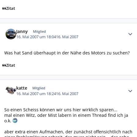
Zitat
Autor-Statistiken
Janny
Mitglied
16. Mai 2007 um 18:04
16. Mai 2007
Was hat Sand überhaupt in der Nähe des Motors zu suchen?
Zitat
Autor-Statistiken
katte
Mitglied
16. Mai 2007 um 18:24
16. Mai 2007
So einen Scheiss können wir uns hier wirklich sparen...
mal einen Witz, oder Mist labern in einem Thread find ich ja
o.k.
aber extra einen Aufmachen, der zunächst offensichtlich nach