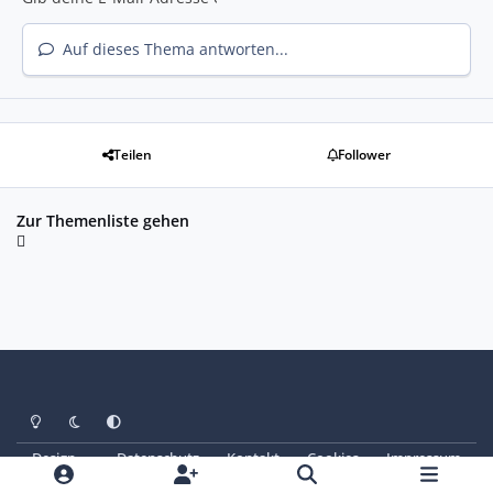
Auf dieses Thema antworten...
Teilen
Follower
Zur Themenliste gehen
Heller Modus
Dunkler Modus
Systemeinstellung
Design
Datenschutz
Kontakt
Cookies
Impressum
© Copyright 2025 - SAABoteure e. V.
Powered by
Invision Community