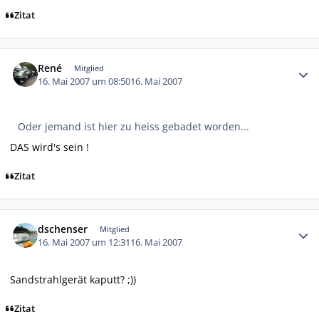
Zitat
Autor-Statistiken
René
Mitglied
16. Mai 2007 um 08:50
16. Mai 2007
Oder jemand ist hier zu heiss gebadet worden...
DAS wird's sein !
Zitat
Autor-Statistiken
dschenser
Mitglied
16. Mai 2007 um 12:31
16. Mai 2007
Sandstrahlgerät kaputt? ;))
Zitat