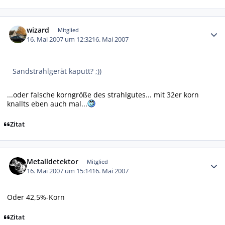
Autor-Statistiken
wizard
Mitglied
16. Mai 2007 um 12:32
16. Mai 2007
Sandstrahlgerät kaputt? ;))
...oder falsche korngröße des strahlgutes... mit 32er korn
knallts eben auch mal...
Zitat
Autor-Statistiken
Metalldetektor
Mitglied
16. Mai 2007 um 15:14
16. Mai 2007
Oder 42,5%-Korn
Zitat