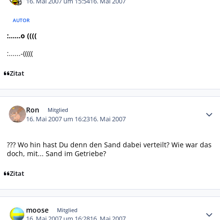
16. Mai 2007 um 15:54
16. Mai 2007
AUTOR
:......o ((((
:......-(((((
Zitat
Autor-Statistiken
Ron
Mitglied
16. Mai 2007 um 16:23
16. Mai 2007
??? Wo hin hast Du denn den Sand dabei verteilt? Wie war das
doch, mit... Sand im Getriebe?
Zitat
Autor-Statistiken
moose
Mitglied
16. Mai 2007 um 16:28
16. Mai 2007