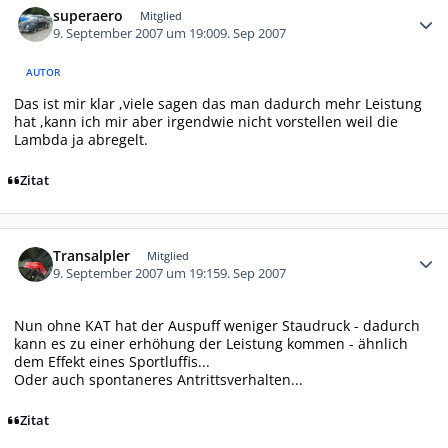
superaero
Mitglied
9. September 2007 um 19:00
9. Sep 2007
AUTOR
Das ist mir klar ,viele sagen das man dadurch mehr Leistung
hat ,kann ich mir aber irgendwie nicht vorstellen weil die
Lambda ja abregelt.
Zitat
Autor-Statistiken
Transalpler
Mitglied
9. September 2007 um 19:15
9. Sep 2007
Nun ohne KAT hat der Auspuff weniger Staudruck - dadurch
kann es zu einer erhöhung der Leistung kommen - ähnlich
dem Effekt eines Sportluffis...
Oder auch spontaneres Antrittsverhalten...
Zitat