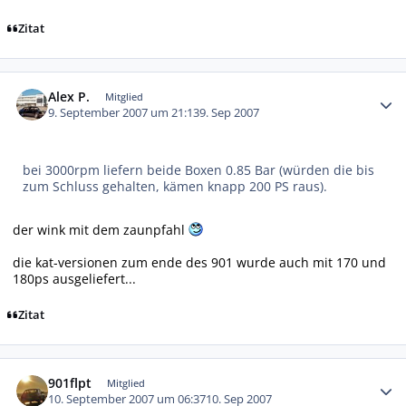
Zitat
Autor-Statistiken
Alex P.
Mitglied
9. September 2007 um 21:13
9. Sep 2007
bei 3000rpm liefern beide Boxen 0.85 Bar (würden die bis
zum Schluss gehalten, kämen knapp 200 PS raus).
der wink mit dem zaunpfahl
die kat-versionen zum ende des 901 wurde auch mit 170 und
180ps ausgeliefert...
Zitat
Autor-Statistiken
901flpt
Mitglied
10. September 2007 um 06:37
10. Sep 2007