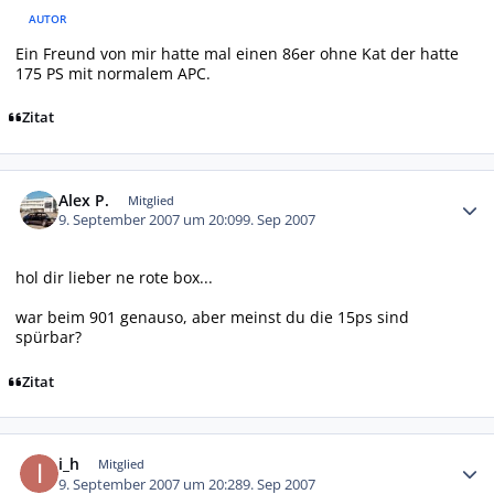
AUTOR
Ein Freund von mir hatte mal einen 86er ohne Kat der hatte
175 PS mit normalem APC.
Zitat
Autor-Statistiken
Alex P.
Mitglied
9. September 2007 um 20:09
9. Sep 2007
hol dir lieber ne rote box...
war beim 901 genauso, aber meinst du die 15ps sind
spürbar?
Zitat
Autor-Statistiken
i_h
Mitglied
9. September 2007 um 20:28
9. Sep 2007