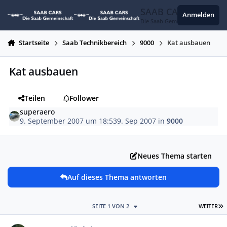
Zum Inhalt springen
SAAB CARS
Anmelden
Die Saab Gemeinschaft
Startseite
Saab Technikbereich
9000
Kat ausbauen
Kat ausbauen
Teilen
Follower
superaero
9. September 2007 um 18:53
9. Sep 2007
in
9000
Neues Thema starten
Auf dieses Thema antworten
L
SEITE 1 VON 2
WEITER
Autor-Statistiken