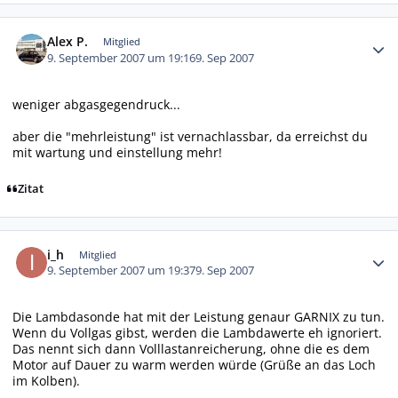
Autor-Statistiken
Alex P.
Mitglied
9. September 2007 um 19:16
9. Sep 2007
weniger abgasgegendruck...
aber die "mehrleistung" ist vernachlassbar, da erreichst du
mit wartung und einstellung mehr!
Zitat
Autor-Statistiken
i_h
Mitglied
9. September 2007 um 19:37
9. Sep 2007
Die Lambdasonde hat mit der Leistung genaur GARNIX zu tun.
Wenn du Vollgas gibst, werden die Lambdawerte eh ignoriert.
Das nennt sich dann Volllastanreicherung, ohne die es dem
Motor auf Dauer zu warm werden würde (Grüße an das Loch
im Kolben).