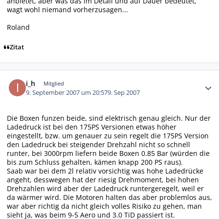
anbietet, aber was das im Detail und auf Dauer bedeutet,
wagt wohl niemand vorherzusagen...
Roland
Zitat
Autor-Statistiken
i_h
Mitglied
9. September 2007 um 20:57
9. Sep 2007
Die Boxen funzen beide, sind elektrisch genau gleich. Nur der
Ladedruck ist bei den 175PS Versionen etwas höher
eingestellt, bzw. um genauer zu sein regelt die 175PS Version
den Ladedruck bei steigender Drehzahl nicht so schnell
runter, bei 3000rpm liefern beide Boxen 0.85 Bar (würden die
bis zum Schluss gehalten, kämen knapp 200 PS raus).
Saab war bei dem 2l relativ vorsichtig was hohe Ladedrücke
angeht, desswegen hat der riesig Drehmoment, bei hohen
Drehzahlen wird aber der Ladedruck runtergeregelt, weil er
da wärmer wird. Die Motoren halten das aber problemlos aus,
war aber richtig da nicht gleich volles Risiko zu gehen, man
sieht ja, was beim 9-5 Aero und 3.0 TiD passiert ist.