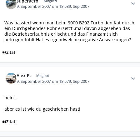
superaero
Mitglied
9. September 2007 um 18:53
9. Sep 2007
Was passiert wenn man beim 9000 B202 Turbo den Kat durch
ein Durchgehendes Rohr ersetzt ,mal davon abgesehen das
die Betriebserlaubnis erlischt und das Finanzamt sich
betrogen fühlt.Hat es irgendwelche negative Auswirkungen?
Zitat
Autor-Statistiken
Alex P.
Mitglied
9. September 2007 um 18:57
9. Sep 2007
nein...
aber es ist wie du geschrieben hast!
Zitat
Autor-Statistiken