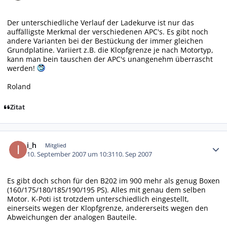
Der unterschiedliche Verlauf der Ladekurve ist nur das
auffälligste Merkmal der verschiedenen APC's. Es gibt noch
andere Varianten bei der Bestückung der immer gleichen
Grundplatine. Variiert z.B. die Klopfgrenze je nach Motortyp,
kann man bein tauschen der APC's unangenehm überrascht
werden!
Roland
Zitat
Autor-Statistiken
i_h
Mitglied
10. September 2007 um 10:31
10. Sep 2007
Es gibt doch schon für den B202 im 900 mehr als genug Boxen
(160/175/180/185/190/195 PS). Alles mit genau dem selben
Motor. K-Poti ist trotzdem unterschiedlich eingestellt,
einerseits wegen der Klopfgrenze, andererseits wegen den
Abweichungen der analogen Bauteile.