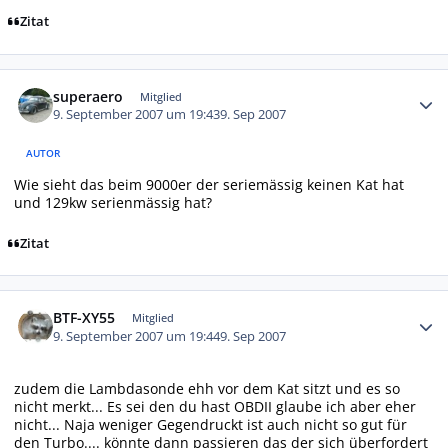
Zitat
Autor-Statistiken
superaero
Mitglied
9. September 2007 um 19:43
9. Sep 2007
AUTOR
Wie sieht das beim 9000er der seriemässig keinen Kat hat
und 129kw serienmässig hat?
Zitat
Autor-Statistiken
BTF-XY55
Mitglied
9. September 2007 um 19:44
9. Sep 2007
zudem die Lambdasonde ehh vor dem Kat sitzt und es so
nicht merkt... Es sei den du hast OBDII glaube ich aber eher
nicht... Naja weniger Gegendruckt ist auch nicht so gut für
den Turbo.... könnte dann passieren das der sich überfordert