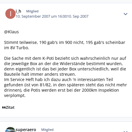
Autor-Statistiken
i_h
Mitglied
10. September 2007 um 16:00
10. Sep 2007
@Klaus
Stimmt teilweise, 190 gab's im 900 nicht, 195 gab's scheinbar
im 8V Turbo.
Die Sache mit dem K-Poti bezieht sich wahrscheinlich nur auf
die jeweilige Box an der die Widerstände bestimmt wurden,
denn eigentlich ist das bei jeder Box unterschiedlich, weil die
Bauteile halt immer anders streuen.
Im Service Heft hab ich dazu auch 'n interessanten Teil
gefunden (ist von 81/82, in den späteren steht das nicht mehr
drinnen), die Potis werden erst bei der 2000km Inspektion
verplompt.
Zitat
Autor-Statistiken
superaero
Mitglied