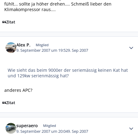
fühlt... sollte ja höher drehen.... Schmeiß lieber den
Klimakompressor raus....
Zitat
Autor-Statistiken
Alex P.
Mitglied
9. September 2007 um 19:52
9. Sep 2007
Wie sieht das beim 9000er der seriemässig keinen Kat hat
und 129kw serienmässig hat?
anderes APC?
Zitat
Autor-Statistiken
superaero
Mitglied
9. September 2007 um 20:04
9. Sep 2007