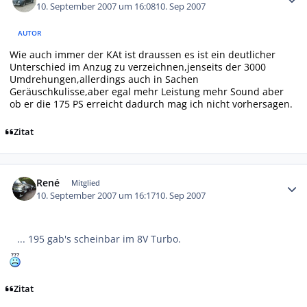
10. September 2007 um 16:08
10. Sep 2007
AUTOR
Wie auch immer der KAt ist draussen es ist ein deutlicher
Unterschied im Anzug zu verzeichnen,jenseits der 3000
Umdrehungen,allerdings auch in Sachen
Geräuschkulisse,aber egal mehr Leistung mehr Sound aber
ob er die 175 PS erreicht dadurch mag ich nicht vorhersagen.
Zitat
Autor-Statistiken
René
Mitglied
10. September 2007 um 16:17
10. Sep 2007
... 195 gab's scheinbar im 8V Turbo.
Zitat