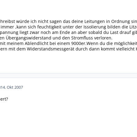
eibst würde ich nicht sagen das deine Leitungen in Ordnung sind
mmer ,kann sich feuchtigkeit unter der Issolierung bilden die Li
pannung liegt zwar noch am Ende an aber sobald du Last drauf gib
en Übergangswiderstand und den Stromfluss verloren.
l mit meinem Ablendlicht bei einem 9000er.Wenn du die möglichkei
dern mit dem Widerstandsmessgerät durch dann kommt vielleicht Kl
3
14. Okt 2007
ert?