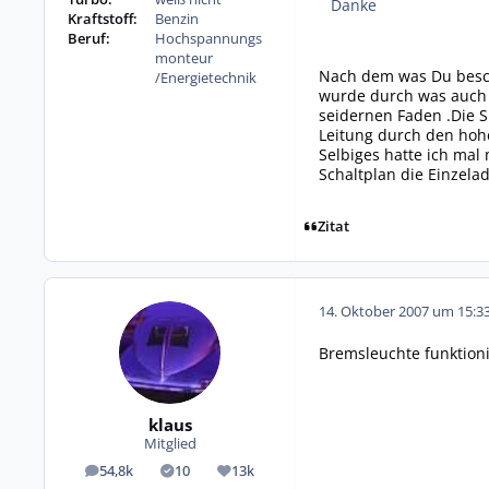
Danke
Kraftstoff:
Benzin
Beruf:
Hochspannungs
monteur
Nach dem was Du beschr
/Energietechnik
wurde durch was auch i
seidernen Faden .Die S
Leitung durch den hoh
Selbiges hatte ich ma
Schaltplan die Einzela
Zitat
14. Oktober 2007 um 15:3
Bremsleuchte funktioni
klaus
Mitglied
54,8k
10
13k
Beiträge
Lösungen
Reputation