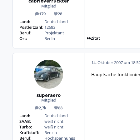
cabrioverrückter
Mitglied
179
28
Beiträge
Reputation
Land:
Deutschland
Postleitzahl:
12683
Beruf:
Projektant
Zitat
Ort:
Berlin
14. Oktober 2007 um 18:5
Hauptsache funktionier
superaero
Mitglied
2,7k
88
Beiträge
Reputation
Land:
Deutschland
SAAB:
weiß nicht
Turbo:
weiß nicht
Kraftstoff:
Benzin
Beruf:
Hochspannungs