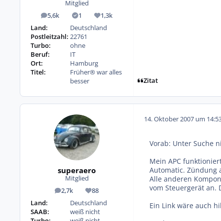
Mitglied
5,6k
1
1,3k
Beiträge
Lösungen
Reputation
Land:
Deutschland
Postleitzahl:
22761
Turbo:
ohne
Beruf:
IT
Ort:
Hamburg
Titel:
Früher® war alles
Zitat
besser
14. Oktober 2007 um 14:5
Vorab: Unter Suche n
Mein APC funktionier
superaero
Automatic. Zündung an
Alle anderen Kompone
Mitglied
vom Steuergerät an. 
2,7k
88
Beiträge
Reputation
Land:
Deutschland
Ein Link wäre auch hil
SAAB:
weiß nicht
Turbo:
weiß nicht