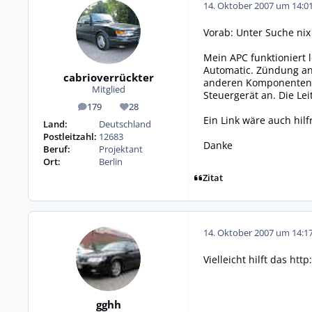
14. Oktober 2007 um 14:0
Vorab: Unter Suche ni
Mein APC funktioniert 
Automatic. Zündung an 
cabrioverrückter
anderen Komponenten h
Mitglied
Steuergerät an. Die Le
179
28
Beiträge
Reputation
Ein Link wäre auch hilf
Land:
Deutschland
Postleitzahl:
12683
Danke
Beruf:
Projektant
Ort:
Berlin
Zitat
14. Oktober 2007 um 14:1
Vielleicht hilft das
http
gghh