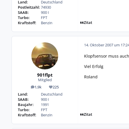
Land:
Deutschland
Postleitzahl:
74930
SAAB:
900 I
Turbo:
FPT
Zitat
Kraftstoff:
Benzin
14. Oktober 2007 um 17:2
Klopfsensor muss auch 
Viel Erfolg
901flpt
Roland
Mitglied
1,9k
225
Beiträge
Reputation
Land:
Deutschland
SAAB:
900 I
Baujahr:
1991
Turbo:
FPT
Zitat
Kraftstoff:
Benzin