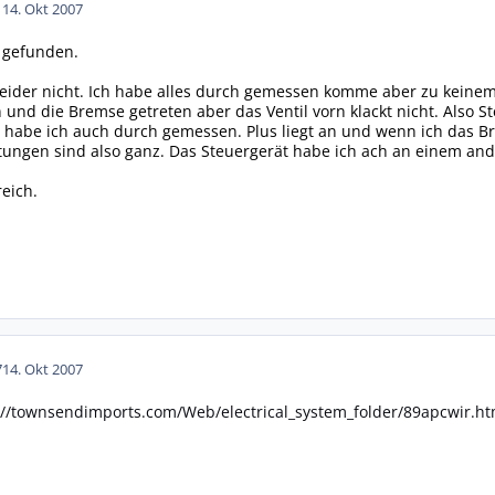
1
14. Okt 2007
x gefunden.
leider nicht. Ich habe alles durch gemessen komme aber zu keinem
und die Bremse getreten aber das Ventil vorn klackt nicht. Also St
abe ich auch durch gemessen. Plus liegt an und wenn ich das Bre
itungen sind also ganz. Das Steuergerät habe ich ach an einem an
reich.
7
14. Okt 2007
://townsendimports.com/Web/electrical_system_folder/89apcwir.h