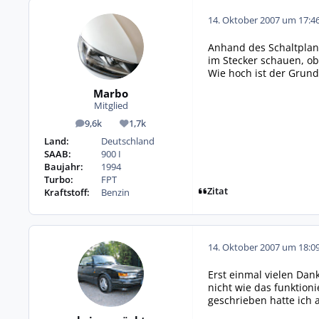
14. Oktober 2007 um 17:4
Anhand des Schaltplan
im Stecker schauen, o
Wie hoch ist der Grun
Marbo
Mitglied
9,6k
1,7k
Beiträge
Reputation
Land:
Deutschland
SAAB:
900 I
Baujahr:
1994
Turbo:
FPT
Zitat
Kraftstoff:
Benzin
14. Oktober 2007 um 18:0
Erst einmal vielen Dank
nicht wie das funktion
geschrieben hatte ich