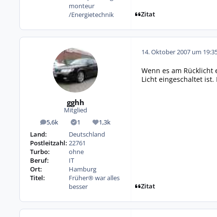
monteur
Zitat
/Energietechnik
14. Oktober 2007 um 19:3
Wenn es am Rücklicht 
Licht eingeschaltet is
gghh
Mitglied
5,6k
1
1,3k
Beiträge
Lösungen
Reputation
Land:
Deutschland
Postleitzahl:
22761
Turbo:
ohne
Beruf:
IT
Ort:
Hamburg
Titel:
Früher® war alles
Zitat
besser