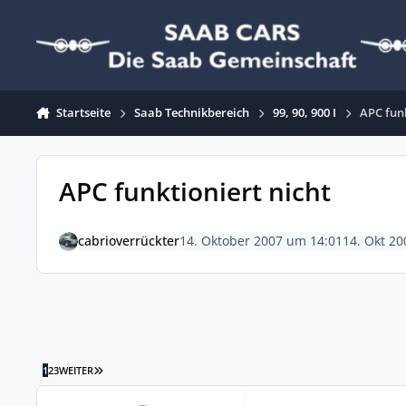
Zum Inhalt springen
Startseite
Saab Technikbereich
99, 90, 900 I
APC funk
APC funktioniert nicht
cabrioverrückter
14. Oktober 2007 um 14:01
14. Okt 20
LETZTE SEITE
1
2
3
WEITER