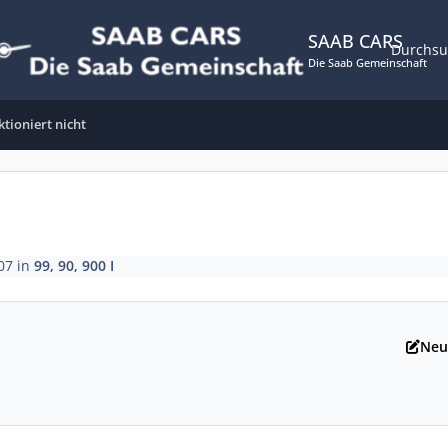
SAAB CARS
Durchs
Die Saab Gemeinschaft
tioniert nicht
07
in
99, 90, 900 I
Neu