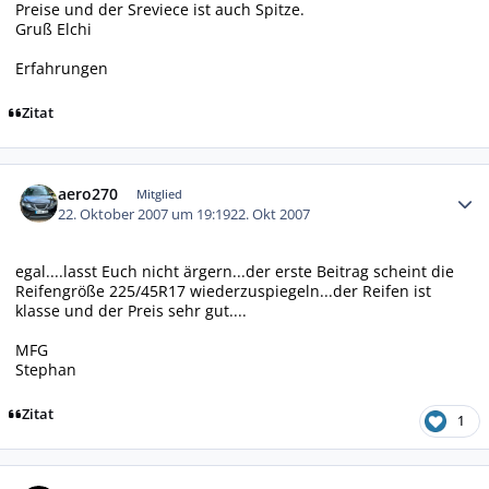
Preise und der Sreviece ist auch Spitze.
Gruß Elchi
Erfahrungen
Zitat
Autor-Statistiken
aero270
Mitglied
22. Oktober 2007 um 19:19
22. Okt 2007
egal....lasst Euch nicht ärgern...der erste Beitrag scheint die
Reifengröße 225/45R17 wiederzuspiegeln...der Reifen ist
klasse und der Preis sehr gut....
MFG
Stephan
Zitat
1
Autor-Statistiken