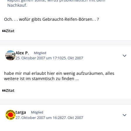
Nachkauf.
Och. . . wofür gibts Gebraucht-Reifen-Börsen. . ?
Zitat
Autor-Statistiken
Alex P.
Mitglied
25. Oktober 2007 um 17:10
25. Okt 2007
habe mir mal erlaubt hier ein wenig aufzuräumen, alles
weitere ist im stammtisch zu finden ...
Zitat
Autor-Statistiken
targa
Mitglied
27. Oktober 2007 um 16:28
27. Okt 2007