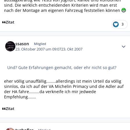
sind. Die wirklich entscheidenden Kriterien wird man erst
nach der Montage am eigenen Fahrzeug feststellen können
Zitat
3
Autor-Statistiken
ssason
Mitglied
23. Oktober 2007 um 09:07
23. Okt 2007
Und? Gute Erfahrungen gemacht, oder ehr nicht so gut?
eher völlig unauffällig........allerdings ist mein Urteil da völlig
sinnlos, da ich auf der VA Michelin Primacy und die Adler auf
der HA fahre.........da verkneife ich mir jedwede
Empfehlung.......
Zitat
Autor-Statistiken