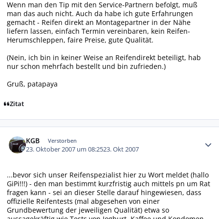
Wenn man den Tip mit den Service-Partnern befolgt, muß
man das auch nicht. Auch da habe ich gute Erfahrungen
gemacht - Reifen direkt an Montagepartner in der Nähe
liefern lassen, einfach Termin vereinbaren, kein Reifen-
Herumschleppen, faire Preise, gute Qualität.
(Nein, ich bin in keiner Weise an Reifendirekt beteiligt, hab
nur schon mehrfach bestellt und bin zufrieden.)
Gruß, patapaya
Zitat
Autor-Statistiken
KGB
Verstorben
23. Oktober 2007 um 08:25
23. Okt 2007
...bevor sich unser Reifenspezialist hier zu Wort meldet (hallo
GiPi!!!) - den man bestimmt kurzfristig auch mittels pn um Rat
fragen kann - sei an dieser Stelle darauf hingewiesen, dass
offizielle Reifentests (mal abgesehen von einer
Grundbewertung der jeweiligen Qualität) etwa so
aussagekräftig wie Tests von Joghurt, Kaffee und Kondomen