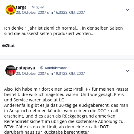
Autor-Statistiken
targa
Mitglied
23. Oktober 2007 um 16:33
23. Okt 2007
Ich denke 1 Jahr ist ziemlich normal.... in der selben Saison
sind die äusserst selten produziert worden...
Zitat
Autor-Statistiken
patapaya
Administrator
23. Oktober 2007 um 19:31
23. Okt 2007
Also, ich habe mir dort einen Satz Pirelli P7 für meinen Passat
bestellt, die wirklich nagelneu waren. Und wie gesagt, Preis
und Service waren absolut i.O.
Anderenfalls gibt es ja das 30-tägige Rückgaberecht, das man
in Anspruch nehmen könnte, wenn einem die DOT zu alt
erscheint, und dies auch als Rückgabegrund anmerken.
Reifendirekt sichert im übrigen die kostenlose Abholung zu.
BTW: Gäbe es da ein Limit, ab dem eine zu alte DOT
darüberhinaus zur Rückgabe berechtigte?