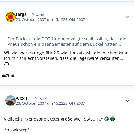
Autor-Statistiken
targa
Mitglied
23. Oktober 2007 um 15:15
23. Okt 2007
Der Blick auf die DOT-Nummer zeigte schliesslich, dass die
Pneus schon ein paar Semester auf dem Buckel hatten...
Wieviel war es ungefähr ? Soviel Umsatz wie die machen kann
ich mir schlecht vorstellen, dass die Lagerware verkaufen...
/To
Zitat
Autor-Statistiken
Alex P.
Mitglied
23. Oktober 2007 um 15:22
23. Okt 2007
vielleicht irgendsone exotengröße wie 195/50 16"
*nixwieweg*