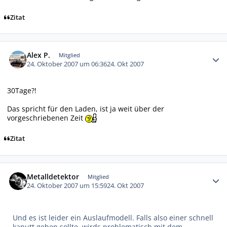
Zitat
Autor-Statistiken
Alex P.
Mitglied
24. Oktober 2007 um 06:36
24. Okt 2007
30Tage?!
Das spricht für den Laden, ist ja weit über der
vorgeschriebenen Zeit
Zitat
Autor-Statistiken
Metalldetektor
Mitglied
24. Oktober 2007 um 15:59
24. Okt 2007
Und es ist leider ein Auslaufmodell. Falls also einer schnell
kaputt gehen sollte, wirds problematisch mit dem