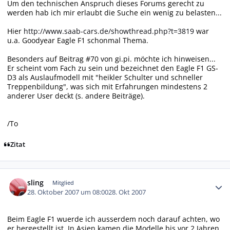
Um den technischen Anspruch dieses Forums gerecht zu
werden hab ich mir erlaubt die Suche ein wenig zu belasten...
Hier
http://www.saab-cars.de/showthread.php?t=3819
war
u.a. Goodyear Eagle F1 schonmal Thema.
Besonders auf Beitrag #70 von gi.pi. möchte ich hinweisen...
Er scheint vom Fach zu sein und bezeichnet den Eagle F1 GS-
D3 als Auslaufmodell mit "heikler Schulter und schneller
Treppenbildung", was sich mit Erfahrungen mindestens 2
anderer User deckt (s. andere Beiträge).
/To
Zitat
Autor-Statistiken
sling
Mitglied
28. Oktober 2007 um 08:00
28. Okt 2007
Beim Eagle F1 wuerde ich ausserdem noch darauf achten, wo
er hergestellt ist. In Asien kamen die Modelle bis vor 2 Jahren