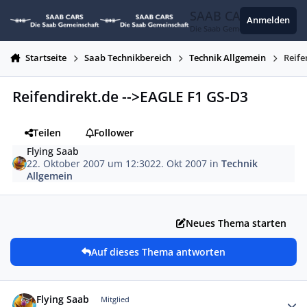
Zum Inhalt springen
SAAB CARS
Anmelden
Die Saab Gemeinschaft
Startseite
Saab Technikbereich
Technik Allgemein
Reife
Reifendirekt.de -->EAGLE F1 GS-D3
Teilen
Follower
Flying Saab
22. Oktober 2007 um 12:30
22. Okt 2007
in
Technik
Allgemein
Neues Thema starten
Auf dieses Thema antworten
Autor-Statistiken
Flying Saab
Mitglied