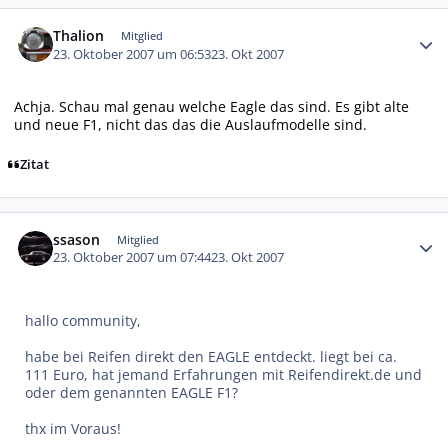
Autor-Statistiken
Thalion
Mitglied
23. Oktober 2007 um 06:53
23. Okt 2007
Achja. Schau mal genau welche Eagle das sind. Es gibt alte
und neue F1, nicht das das die Auslaufmodelle sind.
Zitat
Autor-Statistiken
ssason
Mitglied
23. Oktober 2007 um 07:44
23. Okt 2007
hallo community,
habe bei Reifen direkt den EAGLE entdeckt. liegt bei ca.
111 Euro, hat jemand Erfahrungen mit Reifendirekt.de und
oder dem genannten EAGLE F1?
thx im Voraus!