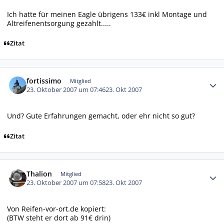
Ich hatte für meinen Eagle übrigens 133€ inkl Montage und
Altreifenentsorgung gezahlt.....
Zitat
Autor-Statistiken
fortissimo
Mitglied
23. Oktober 2007 um 07:46
23. Okt 2007
Und? Gute Erfahrungen gemacht, oder ehr nicht so gut?
Zitat
Autor-Statistiken
Thalion
Mitglied
23. Oktober 2007 um 07:58
23. Okt 2007
Von Reifen-vor-ort.de kopiert:
(BTW steht er dort ab 91€ drin)