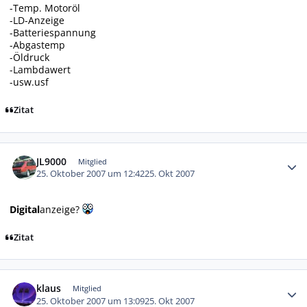
-Temp. Motoröl
-LD-Anzeige
-Batteriespannung
-Abgastemp
-Öldruck
-Lambdawert
-usw.usf
Zitat
Autor-Statistiken
JL9000
Mitglied
25. Oktober 2007 um 12:42
25. Okt 2007
Digital
anzeige?
Zitat
Autor-Statistiken
klaus
Mitglied
25. Oktober 2007 um 13:09
25. Okt 2007