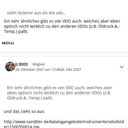
sieht leckerer aus als die vdo...
Ein sehr ähnliches gibt es von VDO auch, welches aber eben
optisch nicht wirklich zu den anderen VDOs (z.B. Öldruck & -
Temp.) paßt.
Zitat
Autor-Statistiken
JL9000
Mitglied
26. Oktober 2007 um 12:46
26. Okt 2007
Ein sehr ähnliches gibt es von VDO auch, welches aber
eben optisch nicht wirklich zu den anderen VDOs (z.B.
Öldruck & -Temp.) paßt.
und das sieht so aus:
http://www.sandtler.de/katalogangebote/instrumente/vdo/bild
er/150035001g.jpg