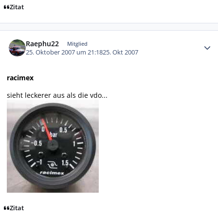
Zitat
Autor-Statistiken
Raephu22
Mitglied
25. Oktober 2007 um 21:18
25. Okt 2007
racimex
sieht leckerer aus als die vdo...
Zitat