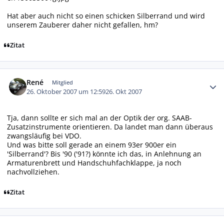
Hat aber auch nicht so einen schicken Silberrand und wird
unserem Zauberer daher nicht gefallen, hm?
Zitat
Autor-Statistiken
René
Mitglied
26. Oktober 2007 um 12:59
26. Okt 2007
Tja, dann sollte er sich mal an der Optik der org. SAAB-
Zusatzinstrumente orientieren. Da landet man dann überaus
zwangsläufig bei VDO.
Und was bitte soll gerade an einem 93er 900er ein
'Silberrand'? Bis '90 ('91?) könnte ich das, in Anlehnung an
Armaturenbrett und Handschuhfachklappe, ja noch
nachvollziehen.
Zitat
Autor-Statistiken