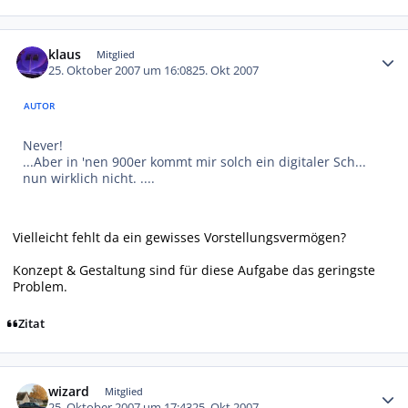
Autor-Statistiken
klaus
Mitglied
25. Oktober 2007 um 16:08
25. Okt 2007
AUTOR
Never!
...Aber in 'nen 900er kommt mir solch ein digitaler Sch...
nun wirklich nicht. ....
Vielleicht fehlt da ein gewisses Vorstellungsvermögen?
Konzept & Gestaltung sind für diese Aufgabe das geringste
Problem.
Zitat
Autor-Statistiken
wizard
Mitglied
25. Oktober 2007 um 17:43
25. Okt 2007