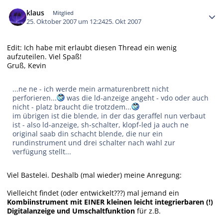
Autor-Statistiken
klaus
Mitglied
25. Oktober 2007 um 12:24
25. Okt 2007
Edit: Ich habe mit erlaubt diesen Thread ein wenig
aufzuteilen. Viel Spaß!
Gruß, Kevin
...ne ne - ich werde mein armaturenbrett nicht
perforieren...
was die ld-anzeige angeht - vdo oder auch
nicht - platz braucht die trotzdem...
im übrigen ist die blende, in der das geraffel nun verbaut
ist - also ld-anzeige, sh-schalter, klopf-led ja auch ne
original saab din schacht blende, die nur ein
rundinstrument und drei schalter nach wahl zur
verfügung stellt...
Viel Bastelei. Deshalb (mal wieder) meine Anregung:
Vielleicht findet (oder entwickelt???) mal jemand ein
Kombiinstrument mit EINER kleinen leicht integrierbaren (!)
Digitalanzeige und Umschaltfunktion
für z.B.