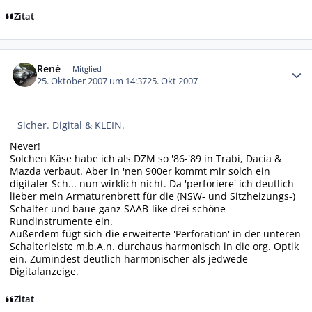
Zitat
Autor-Statistiken
René
Mitglied
25. Oktober 2007 um 14:37
25. Okt 2007
Sicher. Digital & KLEIN.
Never!
Solchen Käse habe ich als DZM so '86-'89 in Trabi, Dacia &
Mazda verbaut. Aber in 'nen 900er kommt mir solch ein
digitaler Sch... nun wirklich nicht. Da 'perforiere' ich deutlich
lieber mein Armaturenbrett für die (NSW- und Sitzheizungs-)
Schalter und baue ganz SAAB-like drei schöne
Rundinstrumente ein.
Außerdem fügt sich die erweiterte 'Perforation' in der unteren
Schalterleiste m.b.A.n. durchaus harmonisch in die org. Optik
ein. Zumindest deutlich harmonischer als jedwede
Digitalanzeige.
Zitat