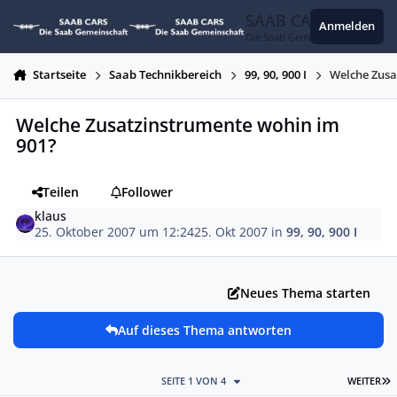
Zum Inhalt springen
SAAB CARS
Anmelden
Die Saab Gemeinschaft
Startseite
Saab Technikbereich
99, 90, 900 I
Welche Zusa
Welche Zusatzinstrumente wohin im
901?
Teilen
Follower
klaus
25. Oktober 2007 um 12:24
25. Okt 2007
in
99, 90, 900 I
Neues Thema starten
Auf dieses Thema antworten
L
SEITE 1 VON 4
WEITER