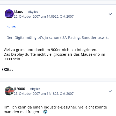
Autor-Statistiken
klaus
Mitglied
25. Oktober 2007 um 14:09
25. Okt 2007
AUTOR
Den Digitalmüll gibt's ja schon (ISA-Racing, Sandtler usw.),:
Viel zu gross und damit im 900er nicht zu integrieren.
Das Display dürfte nicht viel grösser als das Mäusekino im
9000 sein.
Zitat
Autor-Statistiken
JL9000
Mitglied
25. Oktober 2007 um 14:18
25. Okt 2007
Hm, ich kenn da einen Industrie-Designer, vielleicht könnte
man den mal fragen...