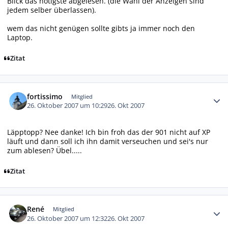
Blick das nötigste abgelesen. (die Wahl der Anzeigen sind
jedem selber überlassen).
wem das nicht genügen sollte gibts ja immer noch den
Laptop.
Zitat
Autor-Statistiken
fortissimo
Mitglied
26. Oktober 2007 um 10:29
26. Okt 2007
Läpptopp? Nee danke! Ich bin froh das der 901 nicht auf XP
läuft und dann soll ich ihn damit verseuchen und sei's nur
zum ablesen? Übel.....
Zitat
Autor-Statistiken
René
Mitglied
26. Oktober 2007 um 12:32
26. Okt 2007