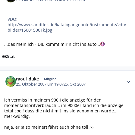
VDO:
http://www.sandtler.de/katalogangebote/instrumente/vdo/
bilder/150015001k.jpg
...das mein ich - DIE kommt mir nicht ins auto...
Zitat
Autor-Statistiken
raoul_duke
Mitglied
25. Oktober 2007 um 19:07
25. Okt 2007
ich vermiss in meinem 900II die anzeige für den
momentanspritverbrauch... im 9000er fand ich die anzeige
total cool! dass die nicht mit ins sid genommen wurde...
merkwürdig.
naja. er (also meiner) fährt auch ohne toll ;-)