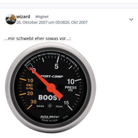
Autor-Statistiken
wizard
Mitglied
26. Oktober 2007 um 00:08
26. Okt 2007
...mir schwebt eher sowas vor...: