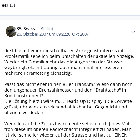
Zitat
Autor-Statistiken
85_Swiss
Mitglied
26. Oktober 2007 um 09:22
26. Okt 2007
die Idee mit einer umschaltbaren Anzeige ist interessant.
Problematik sehe ich beim Umschalten der aktuellen Anzeige.
Wieder ein Gimmik mehr das die Augen von der Strasse
wegbringt. ok, mit Übung, aber manchmal interessieren
mehrere Parameter gleichzeitig.
Passt das nicht eher in nen 82'er TransAm? Wieso dann noch
den ungenauen Drehzahlmesser und den "Drahttacho" im
Kombiinstrument?
Die Lösung hierzu wäre m.E. Heads-Up Display. (Die Corvette
grüsst, übrigens ausreichend ablesbar bei Gegenlicht und
offenem verdeck ;)
Wenn ich auf die Zusatzinstrumente sehe bin ich jedes Mal
froh diese im oberen Radioschacht integriert zu haben. Man
ist viel schneller wieder auf der Strasse und hat auf EINEN