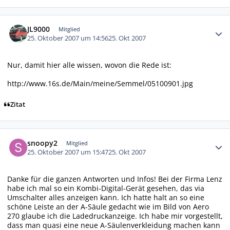
Autor-Statistiken
JL9000
Mitglied
25. Oktober 2007 um 14:56
25. Okt 2007
Nur, damit hier alle wissen, wovon die Rede ist:
http://www.16s.de/Main/meine/Semmel/05100901.jpg
Zitat
Autor-Statistiken
snoopy2
Mitglied
25. Oktober 2007 um 15:47
25. Okt 2007
Danke für die ganzen Antworten und Infos! Bei der Firma Lenz
habe ich mal so ein Kombi-Digital-Gerät gesehen, das via
Umschalter alles anzeigen kann. Ich hatte halt an so eine
schöne Leiste an der A-Säule gedacht wie im Bild von Aero
270 glaube ich die Ladedruckanzeige. Ich habe mir vorgestellt,
dass man quasi eine neue A-Säulenverkleidung machen kann