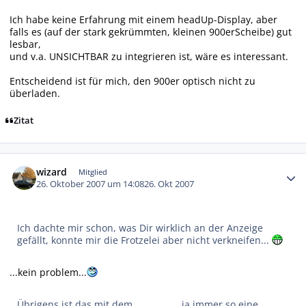
Ich habe keine Erfahrung mit einem headUp-Display, aber
falls es (auf der stark gekrümmten, kleinen 900erScheibe) gut
lesbar,
und v.a. UNSICHTBAR zu integrieren ist, wäre es interessant.
Entscheidend ist für mich, den 900er optisch nicht zu
überladen.
Zitat
Autor-Statistiken
wizard
Mitglied
26. Oktober 2007 um 14:08
26. Okt 2007
Ich dachte mir schon, was Dir wirklich an der Anzeige
gefällt, konnte mir die Frotzelei aber nicht verkneifen...
...kein problem...
Übrigens ist das mit dem
ja immer so eine