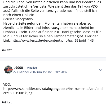
und die Kabel von unten einziehen kann und bei Bedarf alles
zurückrüstet ohne Verluste. Wie sieht den das Teil von VDO
aus? Falls ich die Seite von Lenz gerade noch finde stell ich
noch einen Link ein.
Grüsse Snoopytwo
Habe die Seite gefunden; Momentan haben sie aber so
ziemlich alle Bilder und Infos rausgenommen; scheint im
Umbau zu sein. Habe auf einer PDF Datei gesehn, dass es für
Mini und 911er sicher so einen Lambdameter gibt. Hier der
Link:
http://www.lenz.de/de/content.php?ps=53&pid=143
Zitat
Autor-Statistiken
JL9000
Mitglied
25. Oktober 2007 um 15:58
25. Okt 2007
VDO:
http://www.sandtler.de/katalogangebote/instrumente/vdo/bild
er/150015001k.jpg
Zitat