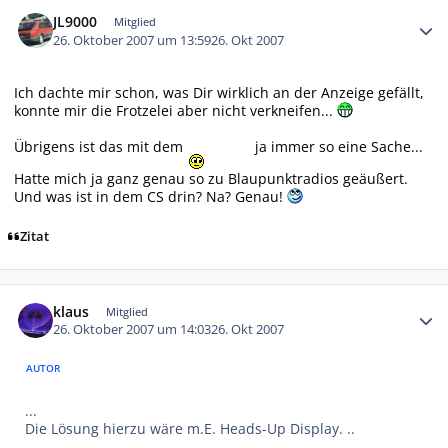
Autor-Statistiken
JL9000
Mitglied
26. Oktober 2007 um 13:59
26. Okt 2007
Ich dachte mir schon, was Dir wirklich an der Anzeige gefällt,
konnte mir die Frotzelei aber nicht verkneifen...
Übrigens ist das mit dem
ja immer so eine Sache...
Hatte mich ja ganz genau so zu Blaupunktradios geäußert.
Und was ist in dem CS drin? Na? Genau!
Zitat
Autor-Statistiken
klaus
Mitglied
26. Oktober 2007 um 14:03
26. Okt 2007
AUTOR
...
Die Lösung hierzu wäre m.E. Heads-Up Display. ..