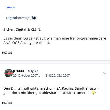
AUTOR
Digital
anzeige?
Sicher. Digital & KLEIN.
Es sei denn Du zeigst auf, wie man eine frei programmierbare
ANALOGE Anzeige realisiert.
Zitat
Autor-Statistiken
JL9000
Mitglied
25. Oktober 2007 um 13:13
25. Okt 2007
Den Digitalmüll gibt's ja schon (ISA-Racing, Sandtler usw.),
geht doch nix über gut ablesbare RUNDinstrumente.
Zitat