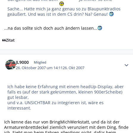
Sache... Hatte mich ja ganz genau so zu Blaupunktradios
geäußert. Und was ist in dem CS drin? Na? Genau!
...na das sollte sich doch auch ändern lassen...
Zitat
Autor-Statistiken
JL9000
Mitglied
26. Oktober 2007 um 14:11
26. Okt 2007
Ich habe keine Erfahrung mit einem headUp-Display, aber
falls es (auf der stark gekrümmten, kleinen 900erScheibe)
gut lesbar,
und v.a. UNSICHTBAR zu integrieren ist, wäre es
interessant.
Ich kenne das nur von BringMichWerkstatt, und da ist der
Armaturenbrettdeckel ziemlich verunziert mit dem Ding, finde
ich. Sieht man beim Fahren allerdings nicht, dafür beim