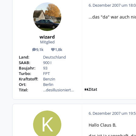
6. Dezember 2007 um 18:0
...das "da" war auch ni
wizard
Mitglied
9,1k
1,8k
Beiträge
Reputation
Land:
Deutschland
SAAB:
900 I
Baujahr:
93
Turbo:
FPT
Kraftstoff:
Benzin
Ort:
Berlin
Zitat
Titel:
...desillusioniert...
6. Dezember 2007 um 19:5
Hallo Claus B,
das ist ja sagenhaft, da