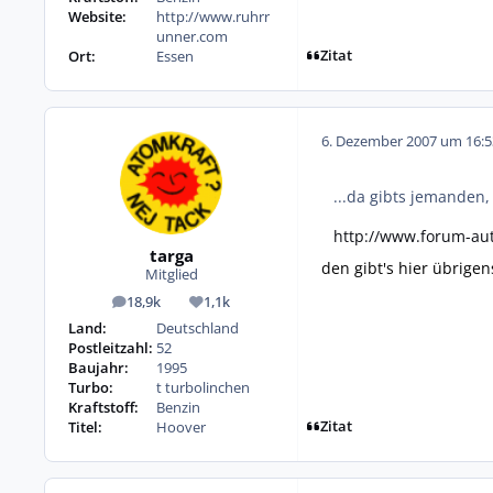
Website:
http://www.ruhrr
unner.com
Zitat
Ort:
Essen
6. Dezember 2007 um 16:5
...da gibts jemanden,
http://www.forum-au
targa
den gibt's hier übrigen
Mitglied
18,9k
1,1k
Beiträge
Reputation
Land:
Deutschland
Postleitzahl:
52
Baujahr:
1995
Turbo:
t turbolinchen
Kraftstoff:
Benzin
Zitat
Titel:
Hoover