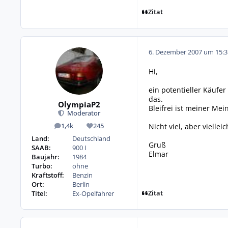
Zitat
6. Dezember 2007 um 15:3
Hi,
ein potentieller Käufer
das.
OlympiaP2
Bleifrei ist meiner Me
Moderator
Nicht viel, aber vielleich
1,4k
245
Beiträge
Reputation
Land:
Deutschland
Gruß
SAAB:
900 I
Elmar
Baujahr:
1984
Turbo:
ohne
Kraftstoff:
Benzin
Ort:
Berlin
Zitat
Titel:
Ex-Opelfahrer