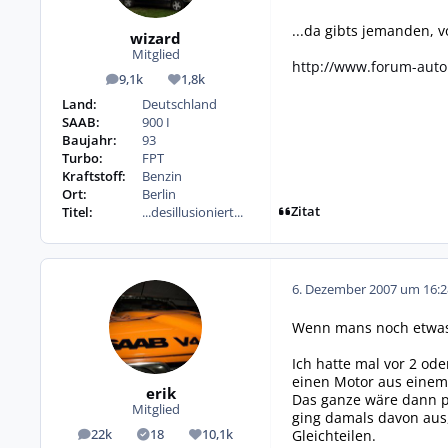
...da gibts jemanden, 
wizard
Mitglied
http://www.forum-aut
9,1k
1,8k
Beiträge
Reputation
Land:
Deutschland
SAAB:
900 I
Baujahr:
93
Turbo:
FPT
Kraftstoff:
Benzin
Ort:
Berlin
Zitat
Titel:
...desillusioniert...
6. Dezember 2007 um 16:2
Wenn mans noch etwas w
Ich hatte mal vor 2 od
einen Motor aus einem 
erik
Das ganze wäre dann pe
Mitglied
ging damals davon aus,
Gleichteilen.
22k
18
10,1k
Beiträge
Lösungen
Reputation