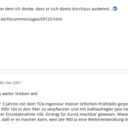
von dem ich denke, dass er sich damit durchaus auskennt...
o.de/forum/messages/69120.html
8
6. Dez 2007
eiter treiben will:
er 3 Jahren mit dem TÜV-Ingenieur meiner örtlichen Prüfstelle ges
900i 16V in den 99er zu verpflanzen und mit Kaltlaufregler (wie h
r Einzelabnahme inkl. Eintrag für Euro2 machbar gewesen. Wieviel 
 daß er es machen kann, weil der 900 ja eine Weiterentwicklung de