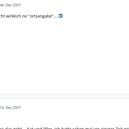
4
6. Dez 2007
cht wirklich ne "ortsangabe"....
1
6. Dez 2007
ss das geht -- Kat und 99er. Ich hatte schon mal vor einiger Zeit gef