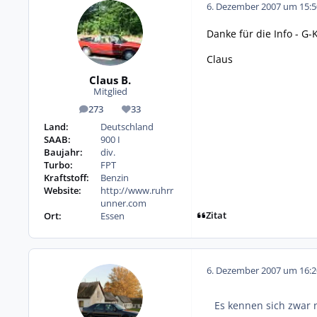
6. Dezember 2007 um 15:5
Danke für die Info - G-
Claus
Claus B.
Mitglied
273
33
Beiträge
Reputation
Land:
Deutschland
SAAB:
900 I
Baujahr:
div.
Turbo:
FPT
Kraftstoff:
Benzin
Website:
http://www.ruhrr
unner.com
Zitat
Ort:
Essen
6. Dezember 2007 um 16:2
Es kennen sich zwar n