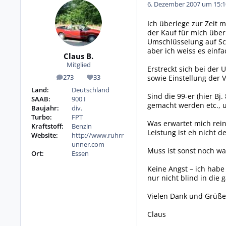
6. Dezember 2007 um 15:1
Ich überlege zur Zeit m
der Kauf für mich über
Umschlüsselung auf Sch
aber ich weiss es einfa
Claus B.
Mitglied
Erstreckt sich bei de
sowie Einstellung der V
273
33
Beiträge
Reputation
Land:
Deutschland
Sind die 99-er (hier B
SAAB:
900 I
gemacht werden etc., u
Baujahr:
div.
Turbo:
FPT
Was erwartet mich rein
Kraftstoff:
Benzin
Leistung ist eh nicht d
Website:
http://www.ruhrr
unner.com
Muss ist sonst noch w
Ort:
Essen
Keine Angst – ich habe
nur nicht blind in die 
Vielen Dank und Grüße
Claus