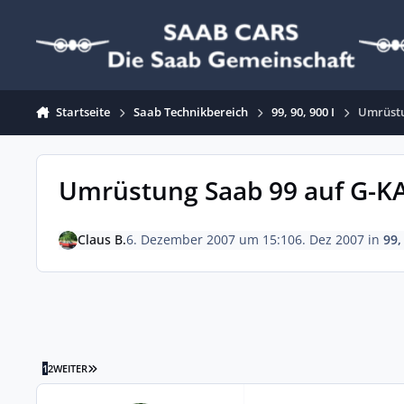
Zum Inhalt springen
Startseite
Saab Technikbereich
99, 90, 900 I
Umrüstu
Umrüstung Saab 99 auf G-K
Claus B.
6. Dezember 2007 um 15:10
6. Dez 2007
in
99,
LETZTE SEITE
1
2
WEITER