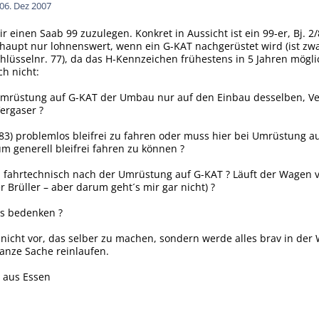
0
6. Dez 2007
ir einen Saab 99 zuzulegen. Konkret in Aussicht ist ein 99-er, Bj. 
haupt nur lohnenswert, wenn ein G-KAT nachgerüstet wird (ist zwar 
lüsselnr. 77), da das H-Kennzeichen frühestens in 5 Jahren möglich
ch nicht:
r Umrüstung auf G-KAT der Umbau nur auf den Einbau desselben, 
ergaser ?
j. 83) problemlos bleifrei zu fahren oder muss hier bei Umrüstung 
m generell bleifrei fahren zu können ?
 fahrtechnisch nach der Umrüstung auf G-KAT ? Läuft der Wagen vern
er Brüller – aber darum geht´s mir gar nicht) ?
as bedenken ?
 nicht vor, das selber zu machen, sondern werde alles brav in de
ganze Sache reinlaufen.
 aus Essen