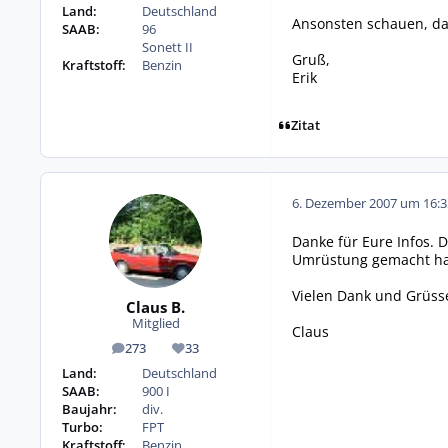
Land:
Deutschland
Ansonsten schauen, da
SAAB:
96
Sonett II
Gruß,
Kraftstoff:
Benzin
Erik
Zitat
6. Dezember 2007 um 16:3
Danke für Eure Infos. 
Umrüstung gemacht hab
Vielen Dank und Grüss
Claus B.
Mitglied
Claus
273
33
Beiträge
Reputation
Land:
Deutschland
SAAB:
900 I
Baujahr:
div.
Turbo:
FPT
Kraftstoff:
Benzin