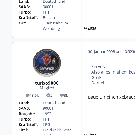
Land:
Deutschland
SAAB:
9000 II
Turbo:
FPT
Kraftstoff:
Benzin
Ort:
"Remstahl" im
Zitat
Weinberg
30. Januar 2008 um 10:32
3
Servus
Also alles in allem k
Gruß
turbo9000
Daniel
Mitglied
43,5k
2
8k
Baue Dir einen gebrauch
Beiträge
Lösungen
Reputation
Land:
Deutschland
SAAB:
9000 II
Baujahr:
1992
Turbo:
FPT
Kraftstoff:
LPG
Titel:
Die dunkle Seite