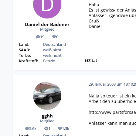
Hallo
Es ist gewiss- der Anla
Anlasser irgendwie üb
Gruß
Daniel der Badener
Daniel
Mitglied
19
0
Beiträge
Reputation
Land:
Deutschland
SAAB:
weiß nicht
Turbo:
weiß nicht
Zitat
Kraftstoff:
Benzin
29. Januar 2008 um 18:10
2
Na ja so teuer ist ein 
Arbeit den zu überhole
http://www.partsforsa
gghh
Mitglied
Anlasser kann man auch
5,6k
1
1,3k
Beiträge
Lösungen
Reputation
Land:
Deutschland