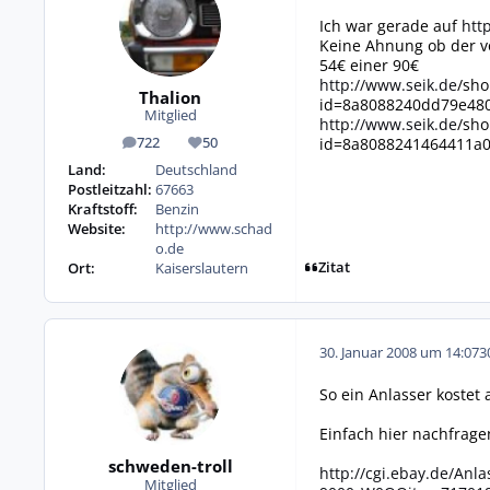
Ich war gerade auf
htt
Keine Ahnung ob der vo
54€ einer 90€
http://www.seik.de
/sho
Thalion
id=8a8088240dd79e48
Mitglied
http://www.seik.de
/sho
id=8a8088241464411a
722
50
Beiträge
Reputation
Land:
Deutschland
Postleitzahl:
67663
Kraftstoff:
Benzin
Website:
http://www.schad
o.de
Zitat
Ort:
Kaiserslautern
30. Januar 2008 um 14:07
3
So ein Anlasser kostet
Einfach hier nachfrage
schweden-troll
http://cgi.ebay.de/A
Mitglied