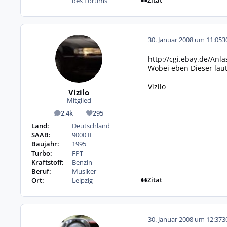
Zitat
des Forums
30. Januar 2008 um 11:05
3
http://cgi.ebay.de/An
Wobei eben Dieser laut
Vizilo
Vizilo
Mitglied
2,4k
295
Beiträge
Reputation
Land:
Deutschland
SAAB:
9000 II
Baujahr:
1995
Turbo:
FPT
Kraftstoff:
Benzin
Beruf:
Musiker
Zitat
Ort:
Leipzig
30. Januar 2008 um 12:37
3