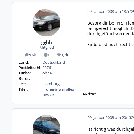
29. Januar 2008 um 18:57
2
Besorg dir bei PFS, Fl
fachgerecht möglich. D
durchgeführt werden 
gghh
Einbau ist auch recht e
Mitglied
5,6k
1
1,3k
Beiträge
Lösungen
Reputation
Land:
Deutschland
Postleitzahl:
22761
Turbo:
ohne
Beruf:
IT
Ort:
Hamburg
Titel:
Früher® war alles
Zitat
besser
29. Januar 2008 um 20:13
2
Ist richtig was durchg