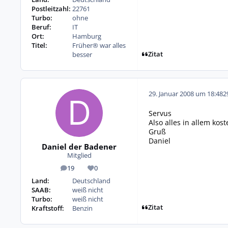
Postleitzahl:
22761
Turbo:
ohne
Beruf:
IT
Ort:
Hamburg
Titel:
Früher® war alles
Zitat
besser
29. Januar 2008 um 18:48
2
Servus
Also alles in allem kos
Gruß
Daniel
Daniel der Badener
Mitglied
19
0
Beiträge
Reputation
Land:
Deutschland
SAAB:
weiß nicht
Turbo:
weiß nicht
Zitat
Kraftstoff:
Benzin