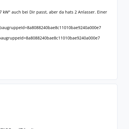
 kW" auch bei Dir passt, aber da hats 2 Anlasser. Einer
baugruppeId=8a8088240bae8c11010bae9240a000e7
baugruppeId=8a8088240bae8c11010bae9240a000e7