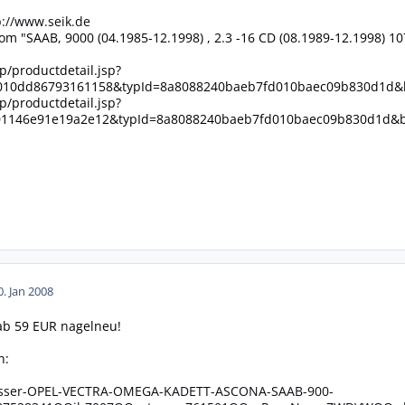
p://www.seik.de
m "SAAB, 9000 (04.1985-12.1998) , 2.3 -16 CD (08.1989-12.1998) 107
p/productdetail.jsp?
010dd86793161158&typId=8a8088240baeb7fd010baec09b830d1d&
p/productdetail.jsp?
01146e91e19a2e12&typId=8a8088240baeb7fd010baec09b830d1d&
0. Jan 2008
 ab 59 EUR nagelneu!
n:
nlasser-OPEL-VECTRA-OMEGA-KADETT-ASCONA-SAAB-900-