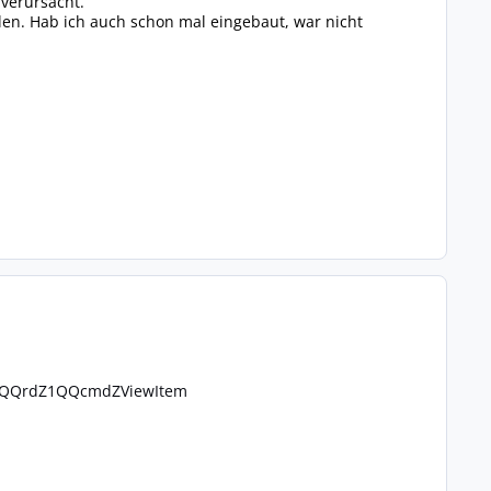
verursacht.
eilen. Hab ich auch schon mal eingebaut, war nicht
WQQrdZ1QQcmdZViewItem