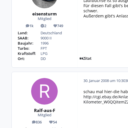
Laufbuchse ist so ausg
Für diesen Fall gibt's 
schwer.
eisensturm
Außerdem gibt's Anlass
Mitglied
1k
2
749
Beiträge
Lösungen
Reputation
Land:
Deutschland
SAAB:
9000 II
Baujahr:
1996
Turbo:
FPT
Kraftstoff:
LPG
Zitat
Ort:
DD
30. Januar 2008 um 10:30
3
schau mal hier-die hab
http://cgi.ebay.de/Anl
Kilometer_W0QQitem
Ralf-aus-F
Mitglied
836
54
Beiträge
Reputation