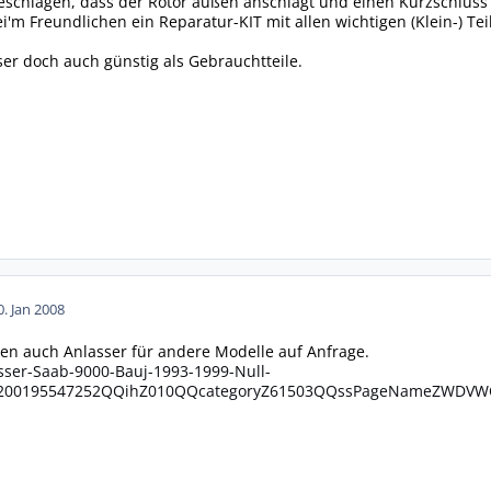
eschlagen, dass der Rotor außen anschlägt und einen Kurzschluss 
bei'm Freundlichen ein Reparatur-KIT mit allen wichtigen (Klein-) T
er doch auch günstig als Gebrauchtteile.
0. Jan 2008
en auch Anlasser für andere Modelle auf Anfrage.
asser-Saab-9000-Bauj-1993-1999-Null-
Z200195547252QQihZ010QQcategoryZ61503QQssPageNameZWDV