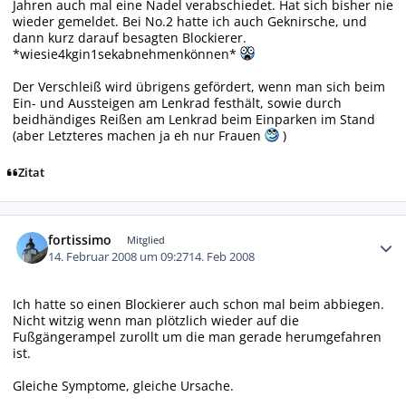
Jahren auch mal eine Nadel verabschiedet. Hat sich bisher nie
wieder gemeldet. Bei No.2 hatte ich auch Geknirsche, und
dann kurz darauf besagten Blockierer.
*wiesie4kgin1sekabnehmenkönnen*
Der Verschleiß wird übrigens gefördert, wenn man sich beim
Ein- und Aussteigen am Lenkrad festhält, sowie durch
beidhändiges Reißen am Lenkrad beim Einparken im Stand
(aber Letzteres machen ja eh nur Frauen
)
Zitat
Autor-Statistiken
fortissimo
Mitglied
14. Februar 2008 um 09:27
14. Feb 2008
Ich hatte so einen Blockierer auch schon mal beim abbiegen.
Nicht witzig wenn man plötzlich wieder auf die
Fußgängerampel zurollt um die man gerade herumgefahren
ist.
Gleiche Symptome, gleiche Ursache.