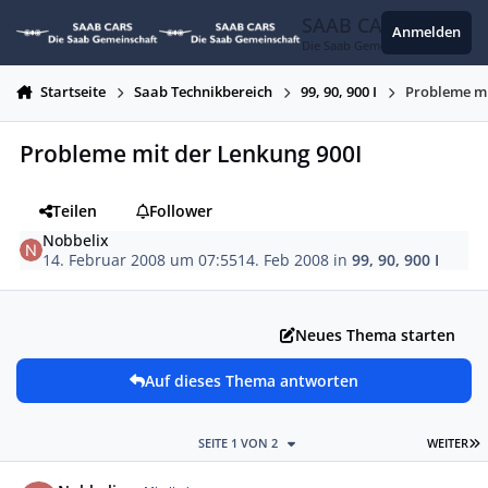
Zum Inhalt springen
SAAB CARS
Anmelden
Die Saab Gemeinschaft
Startseite
Saab Technikbereich
99, 90, 900 I
Probleme mi
Probleme mit der Lenkung 900I
Teilen
Follower
Nobbelix
14. Februar 2008 um 07:55
14. Feb 2008
in
99, 90, 900 I
Neues Thema starten
Auf dieses Thema antworten
L
SEITE 1 VON 2
WEITER
Autor-Statistiken