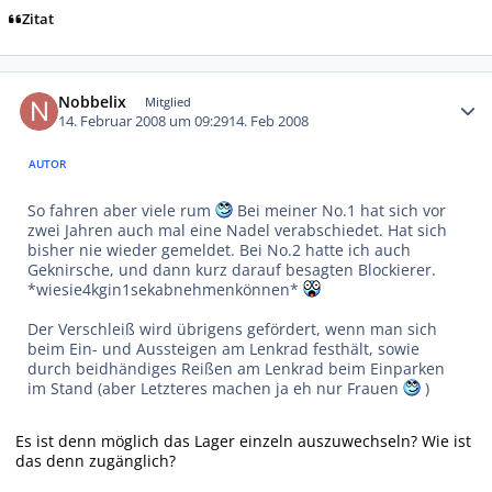
Zitat
Autor-Statistiken
Nobbelix
Mitglied
14. Februar 2008 um 09:29
14. Feb 2008
AUTOR
So fahren aber viele rum
Bei meiner No.1 hat sich vor
zwei Jahren auch mal eine Nadel verabschiedet. Hat sich
bisher nie wieder gemeldet. Bei No.2 hatte ich auch
Geknirsche, und dann kurz darauf besagten Blockierer.
*wiesie4kgin1sekabnehmenkönnen*
Der Verschleiß wird übrigens gefördert, wenn man sich
beim Ein- und Aussteigen am Lenkrad festhält, sowie
durch beidhändiges Reißen am Lenkrad beim Einparken
im Stand (aber Letzteres machen ja eh nur Frauen
)
Es ist denn möglich das Lager einzeln auszuwechseln? Wie ist
das denn zugänglich?