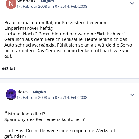
Nobbelix
Mitglied
14. Februar 2008 um 07:55
14. Feb 2008
Brauche mal euren Rat, mußte gestern bei einen
Einparkmanöver hefitig
kurbeln. Nach 2-3 mal hin und her war eine "krietschiges"
Geräusch aus dem Bereich Lenksäule. Heute lenkt sich das
Auto sehr schwergängig. Fühlt sich so an als würde die Servo
nicht arbeiten. Das Geräusch beim lenken tritt nach wie vor
auf.
Zitat
Autor-Statistiken
klaus
Mitglied
14. Februar 2008 um 07:57
14. Feb 2008
Ölstand kontolliert?
Spannung des Keilriemens kontolliert?
Und: Hast Du mittlerweile eine kompetente Werkstatt
gefunden?