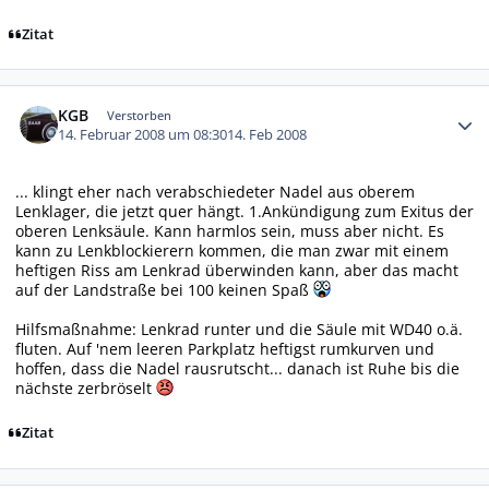
Zitat
Autor-Statistiken
KGB
Verstorben
14. Februar 2008 um 08:30
14. Feb 2008
... klingt eher nach verabschiedeter Nadel aus oberem
Lenklager, die jetzt quer hängt. 1.Ankündigung zum Exitus der
oberen Lenksäule. Kann harmlos sein, muss aber nicht. Es
kann zu Lenkblockierern kommen, die man zwar mit einem
heftigen Riss am Lenkrad überwinden kann, aber das macht
auf der Landstraße bei 100 keinen Spaß
Hilfsmaßnahme: Lenkrad runter und die Säule mit WD40 o.ä.
fluten. Auf 'nem leeren Parkplatz heftigst rumkurven und
hoffen, dass die Nadel rausrutscht... danach ist Ruhe bis die
nächste zerbröselt
Zitat