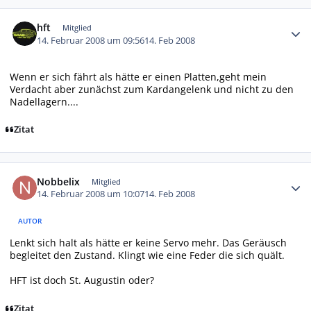
Autor-Statistiken
hft
Mitglied
14. Februar 2008 um 09:56
14. Feb 2008
Wenn er sich fährt als hätte er einen Platten,geht mein
Verdacht aber zunächst zum Kardangelenk und nicht zu den
Nadellagern....
Zitat
Autor-Statistiken
Nobbelix
Mitglied
14. Februar 2008 um 10:07
14. Feb 2008
AUTOR
Lenkt sich halt als hätte er keine Servo mehr. Das Geräusch
begleitet den Zustand. Klingt wie eine Feder die sich quält.
HFT ist doch St. Augustin oder?
Zitat