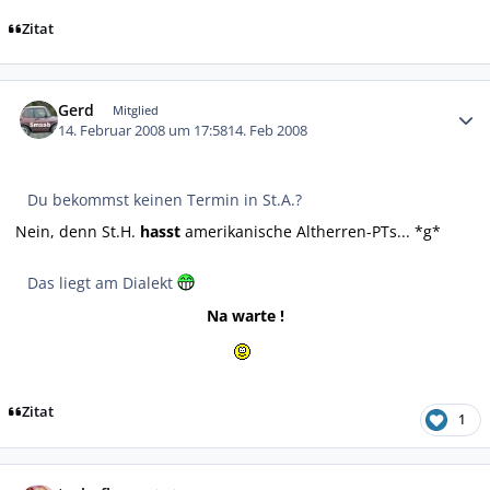
Zitat
Autor-Statistiken
Gerd
Mitglied
14. Februar 2008 um 17:58
14. Feb 2008
Du bekommst keinen Termin in St.A.?
Nein, denn St.H.
hasst
amerikanische Altherren-PTs... *g*
Das liegt am Dialekt
Na warte !
Zitat
1
Autor-Statistiken