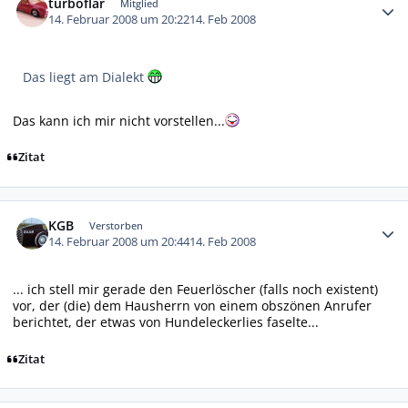
turboflar
Mitglied
14. Februar 2008 um 20:22
14. Feb 2008
Das liegt am Dialekt
Das kann ich mir nicht vorstellen...
Zitat
Autor-Statistiken
KGB
Verstorben
14. Februar 2008 um 20:44
14. Feb 2008
... ich stell mir gerade den Feuerlöscher (falls noch existent)
vor, der (die) dem Hausherrn von einem obszönen Anrufer
berichtet, der etwas von Hundeleckerlies faselte...
Zitat