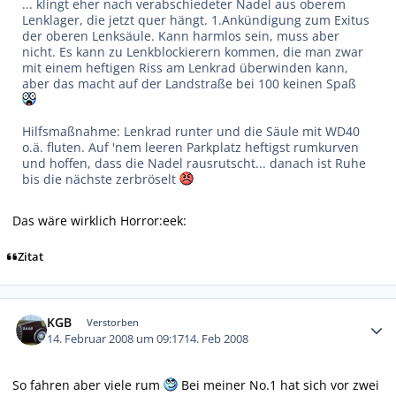
... klingt eher nach verabschiedeter Nadel aus oberem
Lenklager, die jetzt quer hängt. 1.Ankündigung zum Exitus
der oberen Lenksäule. Kann harmlos sein, muss aber
nicht. Es kann zu Lenkblockierern kommen, die man zwar
mit einem heftigen Riss am Lenkrad überwinden kann,
aber das macht auf der Landstraße bei 100 keinen Spaß
Hilfsmaßnahme: Lenkrad runter und die Säule mit WD40
o.ä. fluten. Auf 'nem leeren Parkplatz heftigst rumkurven
und hoffen, dass die Nadel rausrutscht... danach ist Ruhe
bis die nächste zerbröselt
Das wäre wirklich Horror:eek:
Zitat
Autor-Statistiken
KGB
Verstorben
14. Februar 2008 um 09:17
14. Feb 2008
So fahren aber viele rum
Bei meiner No.1 hat sich vor zwei