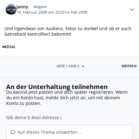
Autor-Statistiken
Janny
Mitglied
14. Februar 2008 um 20:55
14. Feb 2008
Und irgendwas von Audienz, Fotos zu dunkel und ob er auch
Getriebeöl kontrolliert bekommt
Zitat
L
SEITE 1 VON 2
WEITER
An der Unterhaltung teilnehmen
Du kannst jetzt posten und dich später registrieren. Wenn
du ein Konto hast,
melde dich jetzt an
, um mit deinem
Konto zu posten.
Auf dieses Thema antworten...