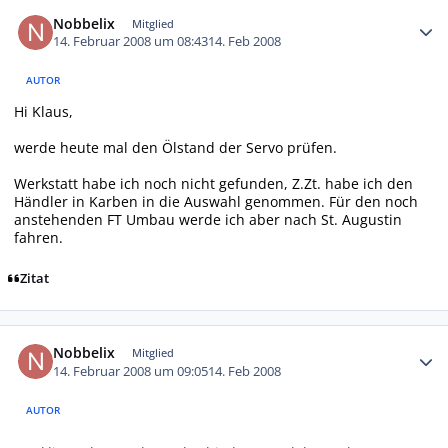
Autor-Statistiken
Nobbelix
Mitglied
14. Februar 2008 um 08:43
14. Feb 2008
AUTOR
Hi Klaus,
werde heute mal den Ölstand der Servo prüfen.
Werkstatt habe ich noch nicht gefunden, Z.Zt. habe ich den
Händler in Karben in die Auswahl genommen. Für den noch
anstehenden FT Umbau werde ich aber nach St. Augustin
fahren.
Zitat
Autor-Statistiken
Nobbelix
Mitglied
14. Februar 2008 um 09:05
14. Feb 2008
AUTOR