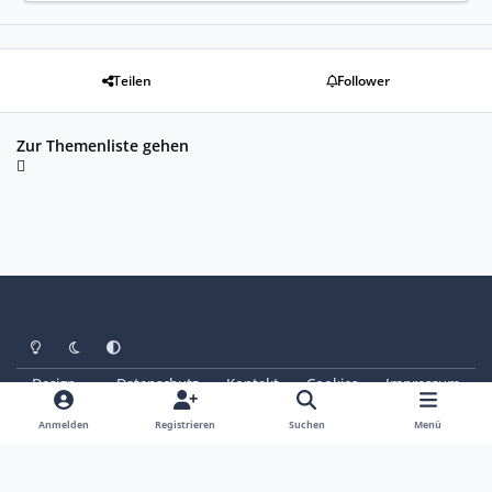
Teilen
Follower
Zur Themenliste gehen
Heller Modus
Dunkler Modus
Systemeinstellung
Design
Datenschutz
Kontakt
Cookies
Impressum
© Copyright 2025 - SAABoteure e. V.
Powered by
Invision Community
Anmelden
Registrieren
Suchen
Menü