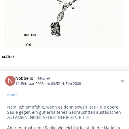
Zitat
Autor-Statistiken
Nobbelix
Mitglied
14. Februar 2008 um 09:52
14. Feb 2008
AUTOR
Nein. Ich empfehle, wenn es denn soweit ist (!), die obere
Säule gegen ein gut erhaltenes Gebrauchtteil austauschen
zu LASSEN. NICHT SELBST BEIGEHEN BITTE!
Aber erstmal keine Panik. Vielleicht kriegst du die Nadel ja