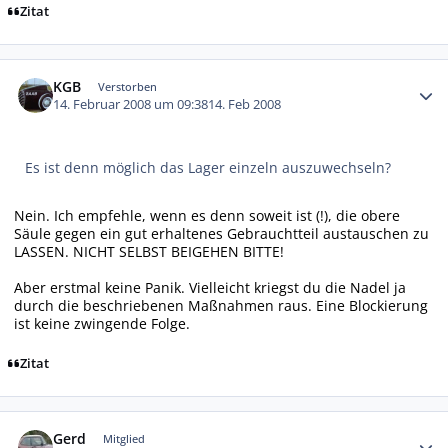
Zitat
Autor-Statistiken
KGB
Verstorben
14. Februar 2008 um 09:38
14. Feb 2008
Es ist denn möglich das Lager einzeln auszuwechseln?
Nein. Ich empfehle, wenn es denn soweit ist (!), die obere
Säule gegen ein gut erhaltenes Gebrauchtteil austauschen zu
LASSEN. NICHT SELBST BEIGEHEN BITTE!
Aber erstmal keine Panik. Vielleicht kriegst du die Nadel ja
durch die beschriebenen Maßnahmen raus. Eine Blockierung
ist keine zwingende Folge.
Zitat
Autor-Statistiken
Gerd
Mitglied