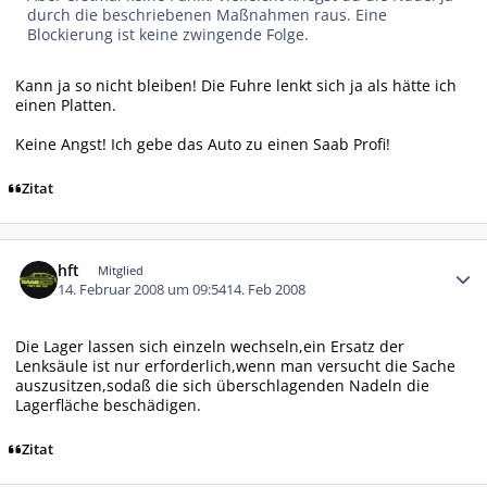
durch die beschriebenen Maßnahmen raus. Eine
Blockierung ist keine zwingende Folge.
Kann ja so nicht bleiben! Die Fuhre lenkt sich ja als hätte ich
einen Platten.
Keine Angst! Ich gebe das Auto zu einen Saab Profi!
Zitat
Autor-Statistiken
hft
Mitglied
14. Februar 2008 um 09:54
14. Feb 2008
Die Lager lassen sich einzeln wechseln,ein Ersatz der
Lenksäule ist nur erforderlich,wenn man versucht die Sache
auszusitzen,sodaß die sich überschlagenden Nadeln die
Lagerfläche beschädigen.
Zitat