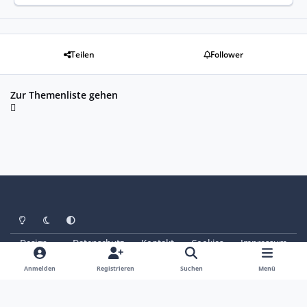
Teilen
Follower
Zur Themenliste gehen
Heller Modus
Dunkler Modus
Systemeinstellung
Design
Datenschutz
Kontakt
Cookies
Impressum
© Copyright 2025 - SAABoteure e. V.
Powered by
Invision Community
Anmelden
Registrieren
Suchen
Menü