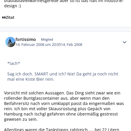
blablablavielwarmesgerede aber so ist das halt im industrie-
design :)
Zitat
Autor-Statistiken
fortissimo
Mitglied
14. Februar 2008 um 20:05
14. Feb 2008
*lach*
Sag ich doch. SMART und ich? Nie! Da geht ja noch nicht
mal eine Kiste Bier rein.
Vorsicht mit solchen Aussagen. Das Ding sieht zwar wie ein
rollender Buntglascontainer aus, aber wenn man den
Beifahrersitz nach vorn umklappt passt da eingermaßen was
rein. Ich bin mit voller Skiausrüstung plus Gepäch von
Hamburg nach Ischgl gefahren ohne übermäßig gestresst
gewesen zu sein.
Allerdings waren die Tankstopps zahlreich......bei 22 Litern