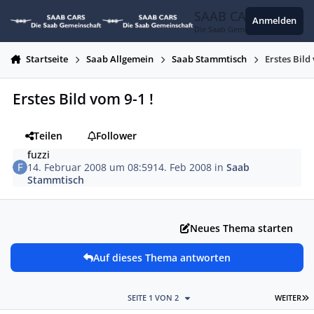
Zum Inhalt springen
SAAB CARS
Anmelden
Die Saab Gemeinschaft
Startseite
Saab Allgemein
Saab Stammtisch
Erstes Bild
Erstes Bild vom 9-1 !
Teilen
Follower
fuzzi
14. Februar 2008 um 08:59
14. Feb 2008
in
Saab
Stammtisch
Neues Thema starten
Auf dieses Thema antworten
L
SEITE 1 VON 2
WEITER