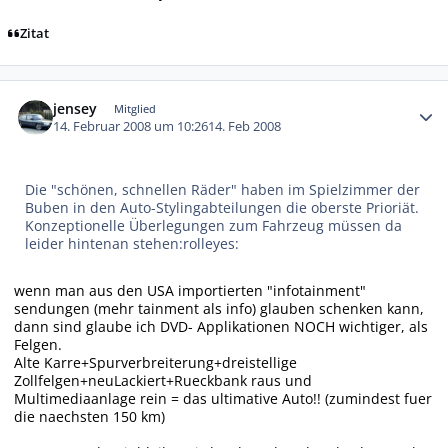
Zitat
Autor-Statistiken
jensey
Mitglied
14. Februar 2008 um 10:26
14. Feb 2008
Die "schönen, schnellen Räder" haben im Spielzimmer der
Buben in den Auto-Stylingabteilungen die oberste Prioriät.
Konzeptionelle Überlegungen zum Fahrzeug müssen da
leider hintenan stehen:rolleyes:
wenn man aus den USA importierten "infotainment"
sendungen (mehr tainment als info) glauben schenken kann,
dann sind glaube ich DVD- Applikationen NOCH wichtiger, als
Felgen.
Alte Karre+Spurverbreiterung+dreistellige
Zollfelgen+neuLackiert+Rueckbank raus und
Multimediaanlage rein = das ultimative Auto!! (zumindest fuer
die naechsten 150 km)