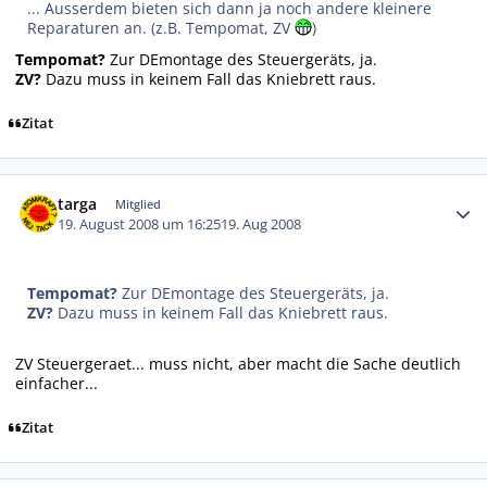
... Ausserdem bieten sich dann ja noch andere kleinere
Reparaturen an. (z.B. Tempomat, ZV
)
Tempomat?
Zur DEmontage des Steuergeräts, ja.
ZV?
Dazu muss in keinem Fall das Kniebrett raus.
Zitat
Autor-Statistiken
targa
Mitglied
19. August 2008 um 16:25
19. Aug 2008
Tempomat?
Zur DEmontage des Steuergeräts, ja.
ZV?
Dazu muss in keinem Fall das Kniebrett raus.
ZV Steuergeraet... muss nicht, aber macht die Sache deutlich
einfacher...
Zitat