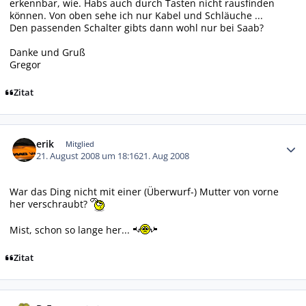
erkennbar, wie. Habs auch durch Tasten nicht rausfinden
können. Von oben sehe ich nur Kabel und Schläuche ...
Den passenden Schalter gibts dann wohl nur bei Saab?
Danke und Gruß
Gregor
Zitat
Autor-Statistiken
erik
Mitglied
21. August 2008 um 18:16
21. Aug 2008
War das Ding nicht mit einer (Überwurf-) Mutter von vorne
her verschraubt?
Mist, schon so lange her...
Zitat
Autor-Statistiken