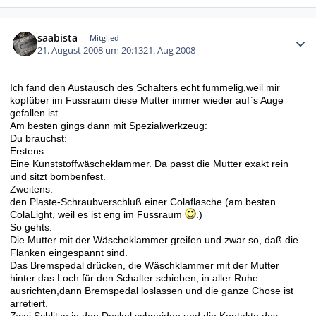
Autor-Statistiken
saabista
Mitglied
21. August 2008 um 20:13
21. Aug 2008
Ich fand den Austausch des Schalters echt fummelig,
weil mir
kopfüber im Fussraum diese Mutter immer wieder auf`s Auge
gefallen ist
.
Am besten gings dann mit Spezialwerkzeug:
Du brauchst:
Erstens:
Eine Kunststoffwäscheklammer. Da passt die Mutter exakt rein
und sitzt bombenfest.
Zweitens:
den Plaste-Schraubverschluß einer Colaflasche (am besten
ColaLight, weil es ist eng im Fussraum
.)
So gehts:
Die Mutter mit der Wäscheklammer greifen und zwar so, daß die
Flanken eingespannt sind.
Das Bremspedal drücken, die Wäschklammer mit der Mutter
hinter das Loch für den Schalter schieben, in aller Ruhe
ausrichten,dann Bremspedal loslassen und die ganze Chose ist
arretiert.