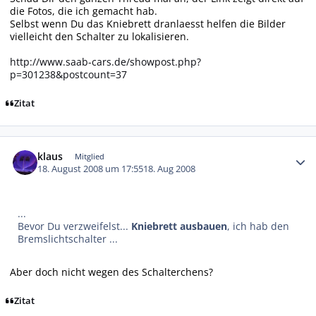
die Fotos, die ich gemacht hab.
Selbst wenn Du das Kniebrett dranlaesst helfen die Bilder
vielleicht den Schalter zu lokalisieren.
http://www.saab-cars.de/showpost.php?
p=301238&postcount=37
Zitat
Autor-Statistiken
klaus
Mitglied
18. August 2008 um 17:55
18. Aug 2008
...
Bevor Du verzweifelst...
Kniebrett ausbauen
, ich hab den
Bremslichtschalter ...
Aber doch nicht wegen des Schalterchens?
Zitat