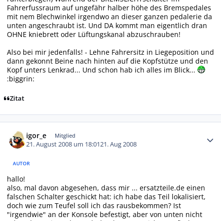
Fahrerfussraum auf ungefähr halber höhe des Bremspedales
mit nem Blechwinkel irgendwo an dieser ganzen pedalerie da
unten angeschraubt ist. Und DA kommt man eigentlich dran
OHNE kniebrett oder Lüftungskanal abzuschrauben!
Also bei mir jedenfalls! - Lehne Fahrersitz in Liegeposition und
dann gekonnt Beine nach hinten auf die Kopfstütze und den
Kopf unters Lenkrad... Und schon hab ich alles im Blick...
:biggrin:
Zitat
Autor-Statistiken
igor_e
Mitglied
21. August 2008 um 18:01
21. Aug 2008
AUTOR
hallo!
also, mal davon abgesehen, dass mir ... ersatzteile.de einen
falschen Schalter geschickt hat: ich habe das Teil lokalisiert,
doch wie zum Teufel soll ich das rausbekommen? Ist
"irgendwie" an der Konsole befestigt, aber von unten nicht