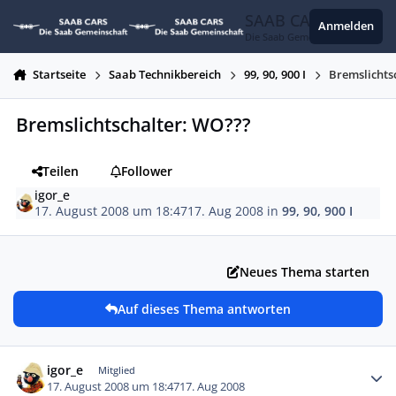
Zum Inhalt springen
SAAB CARS
Anmelden
Die Saab Gemeinschaft
Startseite
Saab Technikbereich
99, 90, 900 I
Bremslichts
Bremslichtschalter: WO???
Teilen
Follower
igor_e
17. August 2008 um 18:47
17. Aug 2008
in
99, 90, 900 I
Neues Thema starten
Auf dieses Thema antworten
Autor-Statistiken
igor_e
Mitglied
17. August 2008 um 18:47
17. Aug 2008