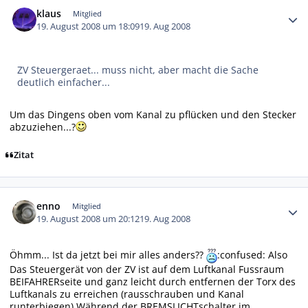
Autor-Statistiken
klaus
Mitglied
19. August 2008 um 18:09
19. Aug 2008
ZV Steuergeraet... muss nicht, aber macht die Sache
deutlich einfacher...
Um das Dingens oben vom Kanal zu pflücken und den Stecker
abzuziehen...?
Zitat
Autor-Statistiken
enno
Mitglied
19. August 2008 um 20:12
19. Aug 2008
Öhmm... Ist da jetzt bei mir alles anders??
:confused: Also
Das Steuergerät von der ZV ist auf dem Luftkanal Fussraum
BEIFAHRERseite und ganz leicht durch entfernen der Torx des
Luftkanals zu erreichen (rausschrauben und Kanal
runterbiegen) Während der BREMSLICHTschalter im