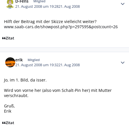
D-Fens
Mitglied
21. August 2008 um 19:28
21. Aug 2008
Hilft der Beitrag mit der Skizze vielleicht weiter?
www.saab-cars.de/showpost.php?p=297595&postcount=26
Zitat
Autor-Statistiken
erik
Mitglied
21. August 2008 um 19:32
21. Aug 2008
Jo, im 1. Bild, da isser.
Wird von vorne her (also vom Schalt-Pin her) mit Mutter
verschraubt.
Gruß,
Erik
Zitat