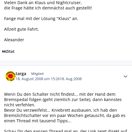
Vielen Dank an Klaus und Nightcruiser,
die Frage hätte ich demnächst auch gestellt!
Fange mal mit der Lösung "Klaus" an.
Allzeit gute Fahrt,
Alexander
Zitat
Autor-Statistiken
targa
Mitglied
18. August 2008 um 15:26
18. Aug 2008
Wenn Du den Schalter nicht findest... mit der Hand dem
Bremspedal folgen (geht ziemlich zur Seite), dann kannstes
nicht verfehlen.
Bevor Du verzweifelst... Kniebrett ausbauen, ich hab den
Bremslichtschalter vor ein paar Wochen getauscht, da gab es
einen Thread mit tausend Tipps...
Schau Dir den ganzen Thread mal an, der Link zeigt direkt auf