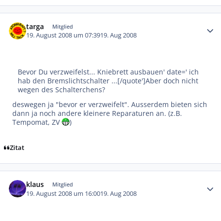
Autor-Statistiken
targa
Mitglied
19. August 2008 um 07:39
19. Aug 2008
Bevor Du verzweifelst... Kniebrett ausbauen' date=' ich
hab den Bremslichtschalter ...[/quote']Aber doch nicht
wegen des Schalterchens?
deswegen ja "bevor er verzweifelt". Ausserdem bieten sich
dann ja noch andere kleinere Reparaturen an. (z.B.
Tempomat, ZV
)
Zitat
Autor-Statistiken
klaus
Mitglied
19. August 2008 um 16:00
19. Aug 2008