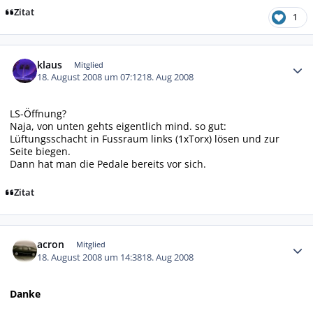
Zitat
1
Autor-Statistiken
klaus
Mitglied
18. August 2008 um 07:12
18. Aug 2008
LS-Öffnung?
Naja, von unten gehts eigentlich mind. so gut:
Lüftungsschacht in Fussraum links (1xTorx) lösen und zur
Seite biegen.
Dann hat man die Pedale bereits vor sich.
Zitat
Autor-Statistiken
acron
Mitglied
18. August 2008 um 14:38
18. Aug 2008
Danke