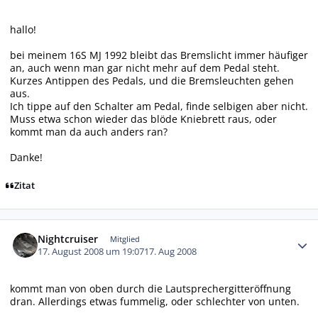
hallo!
bei meinem 16S MJ 1992 bleibt das Bremslicht immer häufiger
an, auch wenn man gar nicht mehr auf dem Pedal steht.
Kurzes Antippen des Pedals, und die Bremsleuchten gehen
aus.
Ich tippe auf den Schalter am Pedal, finde selbigen aber nicht.
Muss etwa schon wieder das blöde Kniebrett raus, oder
kommt man da auch anders ran?
Danke!
Zitat
Autor-Statistiken
Nightcruiser
Mitglied
17. August 2008 um 19:07
17. Aug 2008
kommt man von oben durch die Lautsprechergitteröffnung
dran. Allerdings etwas fummelig, oder schlechter von unten.