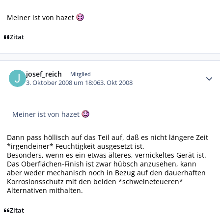
Meiner ist von hazet
Zitat
Autor-Statistiken
josef_reich
Mitglied
3. Oktober 2008 um 18:06
3. Okt 2008
Meiner ist von hazet
Dann pass höllisch auf das Teil auf, daß es nicht längere Zeit
*irgendeiner* Feuchtigkeit ausgesetzt ist.
Besonders, wenn es ein etwas älteres, vernickeltes Gerät ist.
Das Oberflächen-Finish ist zwar hübsch anzusehen, kann
aber weder mechanisch noch in Bezug auf den dauerhaften
Korrosionsschutz mit den beiden *schweineteueren*
Alternativen mithalten.
Zitat