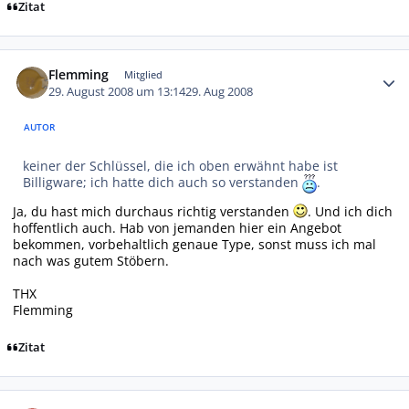
Zitat
Autor-Statistiken
Flemming
Mitglied
29. August 2008 um 13:14
29. Aug 2008
AUTOR
keiner der Schlüssel, die ich oben erwähnt habe ist
Billigware; ich hatte dich auch so verstanden
.
Ja, du hast mich durchaus richtig verstanden
. Und ich dich
hoffentlich auch. Hab von jemanden hier ein Angebot
bekommen, vorbehaltlich genaue Type, sonst muss ich mal
nach was gutem Stöbern.
THX
Flemming
Zitat
Autor-Statistiken