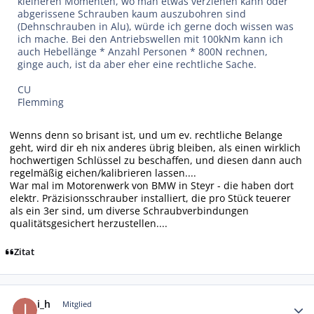
kleineren Momenten, wo man etwas verziehen kann oder
abgerissene Schrauben kaum auszubohren sind
(Dehnschrauben in Alu), würde ich gerne doch wissen was
ich mache. Bei den Antriebswellen mit 100kNm kann ich
auch Hebellänge * Anzahl Personen * 800N rechnen,
ginge auch, ist da aber eher eine rechtliche Sache.
CU
Flemming
Wenns denn so brisant ist, und um ev. rechtliche Belange
geht, wird dir eh nix anderes übrig bleiben, als einen wirklich
hochwertigen Schlüssel zu beschaffen, und diesen dann auch
regelmäßig eichen/kalibrieren lassen....
War mal im Motorenwerk von BMW in Steyr - die haben dort
elektr. Präzisionsschrauber installiert, die pro Stück teuerer
als ein 3er sind, um diverse Schraubverbindungen
qualitätsgesichert herzustellen....
Zitat
Autor-Statistiken
i_h
Mitglied