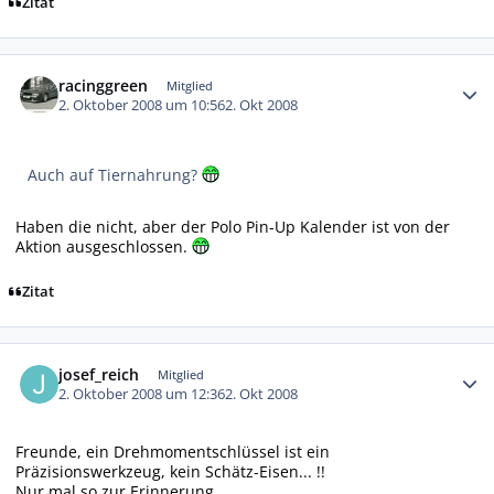
Zitat
Autor-Statistiken
racinggreen
Mitglied
2. Oktober 2008 um 10:56
2. Okt 2008
Auch auf Tiernahrung?
Haben die nicht, aber der Polo Pin-Up Kalender ist von der
Aktion ausgeschlossen.
Zitat
Autor-Statistiken
josef_reich
Mitglied
2. Oktober 2008 um 12:36
2. Okt 2008
Freunde, ein Drehmomentschlüssel ist ein
Präzisionswerkzeug, kein Schätz-Eisen... !!
Nur mal so zur Erinnerung...