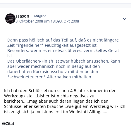
Autor-Statistiken
ssason
Mitglied
3. Oktober 2008 um 18:09
3. Okt 2008
Dann pass höllisch auf das Teil auf, daß es nicht längere
Zeit *irgendeiner* Feuchtigkeit ausgesetzt ist.
Besonders, wenn es ein etwas älteres, vernickeltes Gerät
ist.
Das Oberflächen-Finish ist zwar hübsch anzusehen, kann
aber weder mechanisch noch in Bezug auf den
dauerhaften Korrosionsschutz mit den beiden
*schweineteueren* Alternativen mithalten.
Ich hab den Schlüssel nun schon 4-5 Jahre, immer in der
Werkzeugkiste....bisher ist nichts negatives zu
berichten.....mag aber auch daran liegen das ich den
Schlüssel eher selten brauche...wie gut ein Werkzeug wirklich
ist, zeigt sich ja meistens erst im Werkstatt Alltag......
Zitat