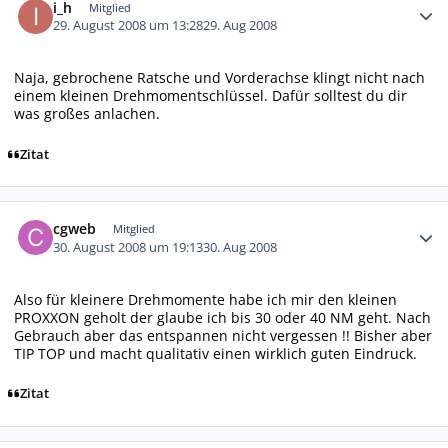
i_h
Mitglied
29. August 2008 um 13:28
29. Aug 2008
Naja, gebrochene Ratsche und Vorderachse klingt nicht nach
einem kleinen Drehmomentschlüssel. Dafür solltest du dir
was großes anlachen.
Zitat
Autor-Statistiken
cgweb
Mitglied
30. August 2008 um 19:13
30. Aug 2008
Also für kleinere Drehmomente habe ich mir den kleinen
PROXXON geholt der glaube ich bis 30 oder 40 NM geht. Nach
Gebrauch aber das entspannen nicht vergessen !! Bisher aber
TIP TOP und macht qualitativ einen wirklich guten Eindruck.
Zitat