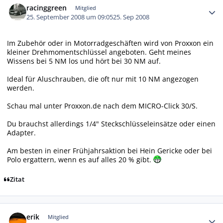
racinggreen
Mitglied
25. September 2008 um 09:05
25. Sep 2008
Im Zubehör oder in Motorradgeschäften wird von Proxxon ein
kleiner Drehmomentschlüssel angeboten. Geht meines
Wissens bei 5 NM los und hört bei 30 NM auf.
Ideal für Aluschrauben, die oft nur mit 10 NM angezogen
werden.
Schau mal unter Proxxon.de nach dem MICRO-Click 30/S.
Du brauchst allerdings 1/4" Steckschlüsseleinsätze oder einen
Adapter.
Am besten in einer Frühjahrsaktion bei Hein Gericke oder bei
Polo ergattern, wenn es auf alles 20 % gibt.
Zitat
Autor-Statistiken
erik
Mitglied