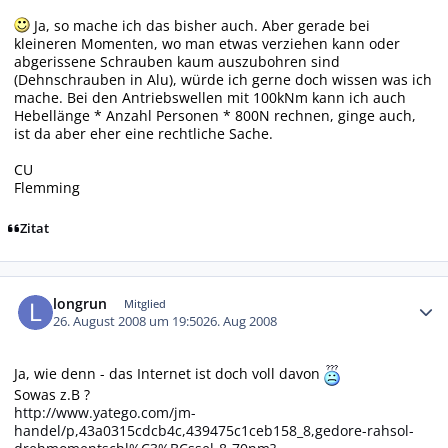
Ja, so mache ich das bisher auch. Aber gerade bei
kleineren Momenten, wo man etwas verziehen kann oder
abgerissene Schrauben kaum auszubohren sind
(Dehnschrauben in Alu), würde ich gerne doch wissen was ich
mache. Bei den Antriebswellen mit 100kNm kann ich auch
Hebellänge * Anzahl Personen * 800N rechnen, ginge auch,
ist da aber eher eine rechtliche Sache.
CU
Flemming
Zitat
Autor-Statistiken
longrun
Mitglied
26. August 2008 um 19:50
26. Aug 2008
Ja, wie denn - das Internet ist doch voll davon
Sowas z.B ?
http://www.yatego.com/jm-
handel/p,43a0315cdcb4c,439475c1ceb158_8,gedore-rahsol-