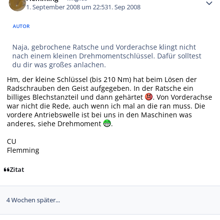
1. September 2008 um 22:53
1. Sep 2008
AUTOR
Naja, gebrochene Ratsche und Vorderachse klingt nicht
nach einem kleinen Drehmomentschlüssel. Dafür solltest
du dir was großes anlachen.
Hm, der kleine Schlüssel (bis 210 Nm) hat beim Lösen der
Radschrauben den Geist aufgegeben. In der Ratsche ein
billiges Blechstanzteil und dann gehärtet
. Von Vorderachse
war nicht die Rede, auch wenn ich mal an die ran muss. Die
vordere Antriebswelle ist bei uns in den Maschinen was
anderes, siehe Drehmoment
.
CU
Flemming
Zitat
4 Wochen später...
Autor-Statistiken