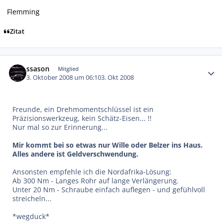
Flemming
Zitat
Autor-Statistiken
ssason
Mitglied
3. Oktober 2008 um 06:10
3. Okt 2008
Freunde, ein Drehmomentschlüssel ist ein
Präzisionswerkzeug, kein Schätz-Eisen... !!
Nur mal so zur Erinnerung...
Mir kommt bei so etwas nur Wille oder Belzer ins Haus.
Alles andere ist Geldverschwendung.
Ansonsten empfehle ich die Nordafrika-Lösung:
Ab 300 Nm - Langes Rohr auf lange Verlängerung.
Unter 20 Nm - Schraube einfach auflegen - und gefühlvoll
streicheln...
*wegduck*