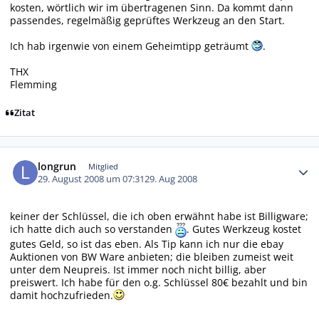
kosten, wörtlich wir im übertragenen Sinn. Da kommt dann
passendes, regelmäßig geprüftes Werkzeug an den Start.
Ich hab irgenwie von einem Geheimtipp geträumt
.
THX
Flemming
Zitat
Autor-Statistiken
longrun
Mitglied
29. August 2008 um 07:31
29. Aug 2008
keiner der Schlüssel, die ich oben erwähnt habe ist Billigware;
ich hatte dich auch so verstanden
. Gutes Werkzeug kostet
gutes Geld, so ist das eben. Als Tip kann ich nur die ebay
Auktionen von BW Ware anbieten; die bleiben zumeist weit
unter dem Neupreis. Ist immer noch nicht billig, aber
preiswert. Ich habe für den o.g. Schlüssel 80€ bezahlt und bin
damit hochzufrieden.