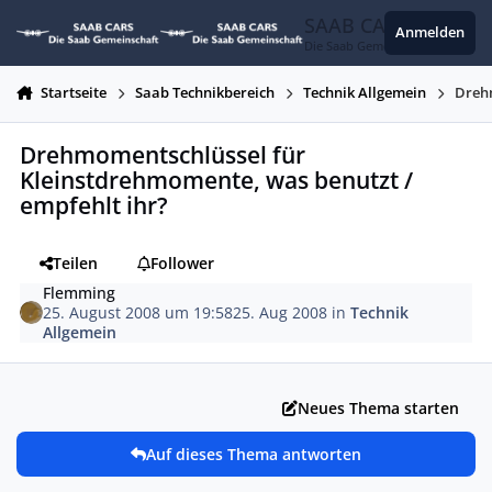
Zum Inhalt springen
SAAB CARS
Anmelden
Die Saab Gemeinschaft
Startseite
Saab Technikbereich
Technik Allgemein
Drehm
Drehmomentschlüssel für
Kleinstdrehmomente, was benutzt /
empfehlt ihr?
Teilen
Follower
Flemming
25. August 2008 um 19:58
25. Aug 2008
in
Technik
Allgemein
Neues Thema starten
Auf dieses Thema antworten