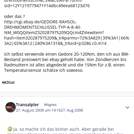
drehmomentschl%C3%BCssel-8-70nm?
sid=12Y1219779471Y14dbc49eea68123d76
oder das ?
http://cgi.ebay.de/GEDORE-RAHSOL-
DREHMOMENTSCHLUSSEL-TYP-A-8-40-
NM_W0QQitemZ320287975209QQcmdZViewItem?
hash=item320287975209&_trkparms=72%3A829|39%3A1|66%
3A2|65%3A12|240%3A1318&_trksid=p3286.c0.m14
Ich selbst verwende einen Gedore 20-120Nm, den ich aus BW-
Bestand preiswert bei ebay geholt habe. Von Zündkerzen bis
Radmuttern ist alles abgedeckt und die 15Nm für z.B. einen
Temperatursensor schätze ich sowieso.
Zitat
Autor-Statistiken
Transalpler
Mitglied
27. August 2008 um 14:16
27. Aug 2008
Ja, so mache ich das bisher auch. Aber gerade bei