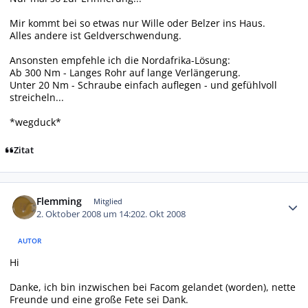
Mir kommt bei so etwas nur Wille oder Belzer ins Haus.
Alles andere ist Geldverschwendung.
Ansonsten empfehle ich die Nordafrika-Lösung:
Ab 300 Nm - Langes Rohr auf lange Verlängerung.
Unter 20 Nm - Schraube einfach auflegen - und gefühlvoll
streicheln...
*wegduck*
Zitat
Autor-Statistiken
Flemming
Mitglied
2. Oktober 2008 um 14:20
2. Okt 2008
AUTOR
Hi
Danke, ich bin inzwischen bei Facom gelandet (worden), nette
Freunde und eine große Fete sei Dank.