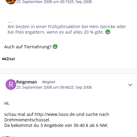
25. September 2008 um 09:19
25. Sep 2008
....
Am besten in einer Frühjahrsaktion bei Hein Gericke oder
bei Polo ergattern, wenn es auf alles 20 % gibt.
Auch auf Tiernahrung?
Zitat
Autor-Statistiken
Reignman
Mitglied
25. September 2008 um 09:46
25. Sep 2008
Hi,
schau mal auf
http://www.louis.de
und suche nach
Drehmomentschüssel.
Da bekommst du 3 Angebote von 30-40 € ab 6 NM.