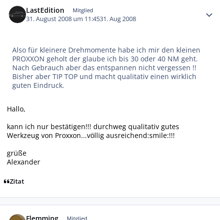
Autor-Statistiken
LastEdition
Mitglied
31. August 2008 um 11:45
31. Aug 2008
Also für kleinere Drehmomente habe ich mir den kleinen
PROXXON geholt der glaube ich bis 30 oder 40 NM geht.
Nach Gebrauch aber das entspannen nicht vergessen !!
Bisher aber TIP TOP und macht qualitativ einen wirklich
guten Eindruck.
Hallo,
kann ich nur bestätigen!!! durchweg qualitativ gutes
Werkzeug von Proxxon...völlig ausreichend:smile:!!!
grüße
Alexander
Zitat
Autor-Statistiken
Flemming
Mitglied