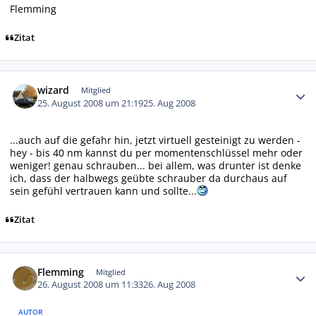
Flemming
Zitat
Autor-Statistiken
wizard
Mitglied
25. August 2008 um 21:19
25. Aug 2008
...auch auf die gefahr hin, jetzt virtuell gesteinigt zu werden -
hey - bis 40 nm kannst du per momentenschlüssel mehr oder
weniger! genau schrauben... bei allem, was drunter ist denke
ich, dass der halbwegs geübte schrauber da durchaus auf
sein gefühl vertrauen kann und sollte...
Zitat
Autor-Statistiken
Flemming
Mitglied
26. August 2008 um 11:33
26. Aug 2008
AUTOR