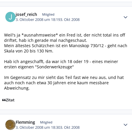
Autor-Statistiken
josef_reich
Mitglied
3. Oktober 2008 um 18:19
3. Okt 2008
Weil's ja *ausnahmsweise* ein Fred ist, der nicht total ins off
driftet, hab ich gerade mal nachgeschaut.
Mein ältestes Schätzchen ist ein Manoskop 730/12 - geht nach
Skala von 20 bis 130 Nm.
Hab ich angeschafft, da war ich 18 oder 19 - eines meiner
ersten eigenen "Sonderwerkzeuge"
Im Gegensatz zu mir sieht das Teil fast wie neu aus, und hat
auch noch nach etwa 30 Jahren eine kaum messbare
Abweichung.
Zitat
Autor-Statistiken
Flemming
Mitglied
3. Oktober 2008 um 18:30
3. Okt 2008