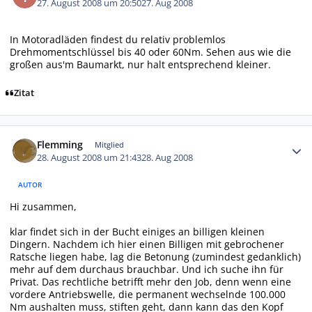
27. August 2008 um 20:50
27. Aug 2008
In Motoradläden findest du relativ problemlos
Drehmomentschlüssel bis 40 oder 60Nm. Sehen aus wie die
großen aus'm Baumarkt, nur halt entsprechend kleiner.
Zitat
Autor-Statistiken
Flemming
Mitglied
28. August 2008 um 21:43
28. Aug 2008
AUTOR
Hi zusammen,
klar findet sich in der Bucht einiges an billigen kleinen
Dingern. Nachdem ich hier einen Billigen mit gebrochener
Ratsche liegen habe, lag die Betonung (zumindest gedanklich)
mehr auf dem durchaus brauchbar. Und ich suche ihn für
Privat. Das rechtliche betrifft mehr den Job, denn wenn eine
vordere Antriebswelle, die permanent wechselnde 100.000
Nm aushalten muss, stiften geht, dann kann das den Kopf