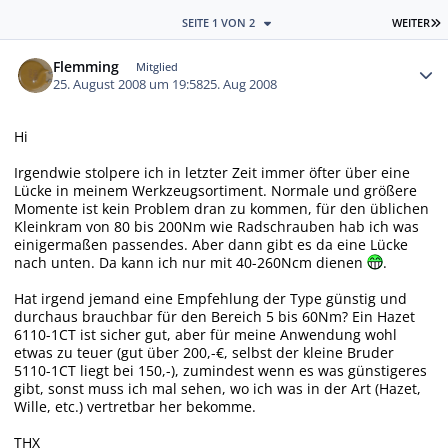
L
SEITE 1 VON 2
WEITER
Autor-Statistiken
Flemming
Mitglied
25. August 2008 um 19:58
25. Aug 2008
Hi
Irgendwie stolpere ich in letzter Zeit immer öfter über eine
Lücke in meinem Werkzeugsortiment. Normale und größere
Momente ist kein Problem dran zu kommen, für den üblichen
Kleinkram von 80 bis 200Nm wie Radschrauben hab ich was
einigermaßen passendes. Aber dann gibt es da eine Lücke
nach unten. Da kann ich nur mit 40-260Ncm dienen
.
Hat irgend jemand eine Empfehlung der Type günstig und
durchaus brauchbar für den Bereich 5 bis 60Nm? Ein Hazet
6110-1CT
ist sicher gut, aber für meine Anwendung wohl
etwas zu teuer (gut über 200,-€, selbst der kleine Bruder
5110-1CT
liegt bei 150,-), zumindest wenn es was günstigeres
gibt, sonst muss ich mal sehen, wo ich was in der Art (Hazet,
Wille, etc.) vertretbar her bekomme.
THX