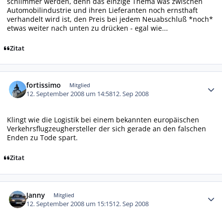
schlimmer werden, denn das einzige Thema was zwischen
Automobilindustrie und ihren Lieferanten noch ernsthaft
verhandelt wird ist, den Preis bei jedem Neuabschluß *noch*
etwas weiter nach unten zu drücken - egal wie...
Zitat
Autor-Statistiken
fortissimo
Mitglied
12. September 2008 um 14:58
12. Sep 2008
Klingt wie die Logistik bei einem bekannten europäischen
Verkehrsflugzeughersteller der sich gerade an den falschen
Enden zu Tode spart.
Zitat
Autor-Statistiken
Janny
Mitglied
12. September 2008 um 15:15
12. Sep 2008