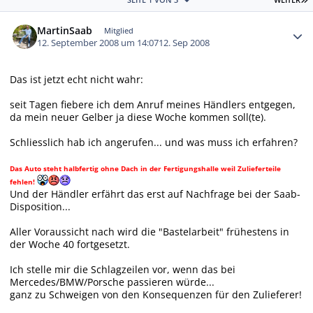
Autor-Statistiken
MartinSaab
Mitglied
12. September 2008 um 14:07
12. Sep 2008
Das ist jetzt echt nicht wahr:
seit Tagen fiebere ich dem Anruf meines Händlers entgegen,
da mein neuer Gelber ja diese Woche kommen soll(te).
Schliesslich hab ich angerufen... und was muss ich erfahren?
Das Auto steht halbfertig ohne Dach in der Fertigungshalle weil Zulieferteile
fehlen!
Und der Händler erfährt das erst auf Nachfrage bei der Saab-
Disposition...
Aller Voraussicht nach wird die "Bastelarbeit" frühestens in
der Woche 40 fortgesetzt.
Ich stelle mir die Schlagzeilen vor, wenn das bei
Mercedes/BMW/Porsche passieren würde...
ganz zu Schweigen von den Konsequenzen für den Zulieferer!