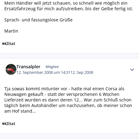
Mein Händler will jetzt schauen, so schnell wie möglich ein
Ersatzfahrzeug für mich aufzutreiben, bis der Gelbe fertig ist.
Sprach- und fassungslose Grüße
Martin
Zitat
Autor-Statistiken
Transalpler
Mitglied
12. September 2008 um 14:31
12. Sep 2008
Tja sowas kommt mitunter vor - hatte mal einen Corsa als
Neuwagen gekauft - statt der versprochenen 6 Wochen
Lieferzeit wurden es dann deren 12... War zum Schluß schon
täglich beim Autohändler um nachzusehen, ob meiner schon
am Hof stand...
Zitat