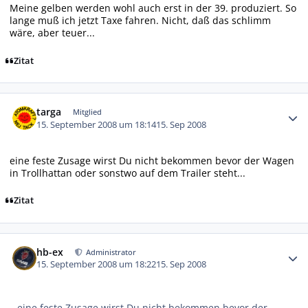
Meine gelben werden wohl auch erst in der 39. produziert. So
lange muß ich jetzt Taxe fahren. Nicht, daß das schlimm
wäre, aber teuer...
Zitat
Autor-Statistiken
targa
Mitglied
15. September 2008 um 18:14
15. Sep 2008
eine feste Zusage wirst Du nicht bekommen bevor der Wagen
in Trollhattan oder sonstwo auf dem Trailer steht...
Zitat
Autor-Statistiken
hb-ex
Administrator
15. September 2008 um 18:22
15. Sep 2008
eine feste Zusage wirst Du nicht bekommen bevor der