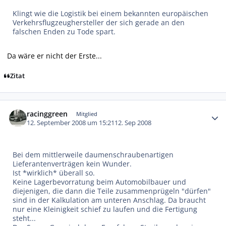
Klingt wie die Logistik bei einem bekannten europäischen
Verkehrsflugzeughersteller der sich gerade an den
falschen Enden zu Tode spart.
Da wäre er nicht der Erste...
Zitat
Autor-Statistiken
racinggreen
Mitglied
12. September 2008 um 15:21
12. Sep 2008
Bei dem mittlerweile daumenschraubenartigen
Lieferantenverträgen kein Wunder.
Ist *wirklich* überall so.
Keine Lagerbevorratung beim Automobilbauer und
diejenigen, die dann die Teile zusammenprügeln "dürfen"
sind in der Kalkulation am unteren Anschlag. Da braucht
nur eine Kleinigkeit schief zu laufen und die Fertigung
steht...