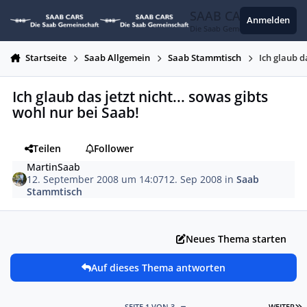
Zum Inhalt springen
SAAB CARS
Anmelden
Die Saab Gemeinschaft
Startseite
Saab Allgemein
Saab Stammtisch
Ich glaub d
Ich glaub das jetzt nicht... sowas gibts
wohl nur bei Saab!
Teilen
Follower
MartinSaab
12. September 2008 um 14:07
12. Sep 2008
in
Saab
Stammtisch
Neues Thema starten
Auf dieses Thema antworten
L
SEITE 1 VON 3
WEITER