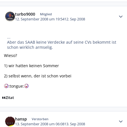
Autor-Statistiken
turbo9000
Mitglied
12. September 2008 um 19:54
12. Sep 2008
...
Aber das SAAB keine Verdecke auf seine CVs bekommt ist
schon wirklich armselig.
Wieso?
1) wir hatten keinen Sommer
2) selbst wenn, der ist schon vorbei
:tongue:
Zitat
Autor-Statistiken
hansp
Verstorben
13. September 2008 um 06:08
13. Sep 2008