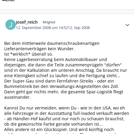
Autor-Statistiken
josef_reich
Mitglied
12. September 2008 um 14:52
12. Sep 2008
Bei dem mittlerweile daumenschraubenartigen
Lieferantenverträgen kein Wunder.
Ist *wirklich* überall so.
Keine Lagerbevorratung beim Automobilbauer und
diejenigen, die dann die Teile zusammenprügeln "dürfen"
sind in der Kalkulation am unteren Anschlag. Da braucht nur
eine Kleinigkeit schief zu laufen und die Fertigung steht...
Der Super-Gau sind dann Fernfahrer-Streiks - oder ein
Bummelstreik bei den Verwaltungs-Angestellten des Zoll.
Dann geht gar nichts mehr, die gesamte Spar-Logistik fliegt
auseinander.
Kannst Du nur vermeiden, wenn Du - wie in den USA, wo eh
alle Fahrzeuge in der Ausstattung full-loaded verkauft werden
- ab Händler-Hof kaufst und nur noch zu schauen brauchst,
ob die gewünschte Farbe gerade vorhanden ist...
Alles andere ist ein Glücksspiel. Und wird künftig noch