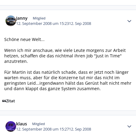
Autor-Statistiken
Janny
Mitglied
12. September 2008 um 15:23
12. Sep 2008
Schöne neue Welt...
Wenn ich mir anschaue, wie viele Leute morgens zur Arbeit
hetzen, schaffen die das nichtmal ihren Job "Just in Time"
anzutreten.
Für Martin ist das natürlich schade, dass er jetzt noch länger
warten muss, aber für die Konzerne tut mir das nicht im
geringsten Leid...irgendwann hälst das Gerüst halt nicht mehr
und dann klappt das ganze System zusammen.
Zitat
Autor-Statistiken
klaus
Mitglied
12. September 2008 um 15:27
12. Sep 2008