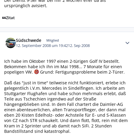
Der Dienst 9-3er war bei mir 2 Wochen eher da als
ursprünglich avisiert.
Zitat
Autor-Statistiken
Südschwede
Mitglied
12. September 2008 um 19:42
12. Sep 2008
Ich habe im Oktober 1997 einen 2-türigen Golf IV bestellt.
Bekommen habe ich ihn im Mai 1998... 7 Monate für einen
popeligen VW.
Grund: Fertigungsprobleme beim 2-Türer.
Daß das "just in time" teilweise nicht funktioniert, erlebe ich
gelegentlich i.V.m. Mercedes in Sindelfingen. Ich arbeite am
Stuttgarter Flughafen und habe schon mehrmals erlebt, daß
Teile aus Tschechien irgendwo auf der Straße
hängengeblieben sind. In dem Fall chartert die Daimler-AG
einen abenteuerlichen, alten Transportflieger, der dann mal
eben 20 Kisten Edelholz- oder Achsteile für E- und S-Klassen
von CZ nach STR schaukelt. Und dann flott, flott, rein mit dem
Kram in 2 Sprinter und ab damit nach SiFi. 2 Stunden
Bandstillstand sind katastrophal.