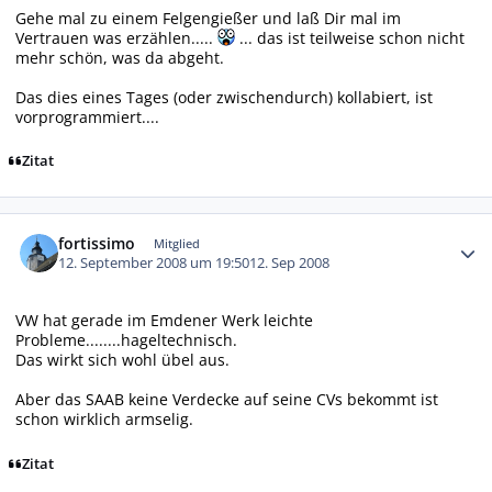
Gehe mal zu einem Felgengießer und laß Dir mal im
Vertrauen was erzählen.....
... das ist teilweise schon nicht
mehr schön, was da abgeht.
Das dies eines Tages (oder zwischendurch) kollabiert, ist
vorprogrammiert....
Zitat
Autor-Statistiken
fortissimo
Mitglied
12. September 2008 um 19:50
12. Sep 2008
VW hat gerade im Emdener Werk leichte
Probleme........hageltechnisch.
Das wirkt sich wohl übel aus.
Aber das SAAB keine Verdecke auf seine CVs bekommt ist
schon wirklich armselig.
Zitat