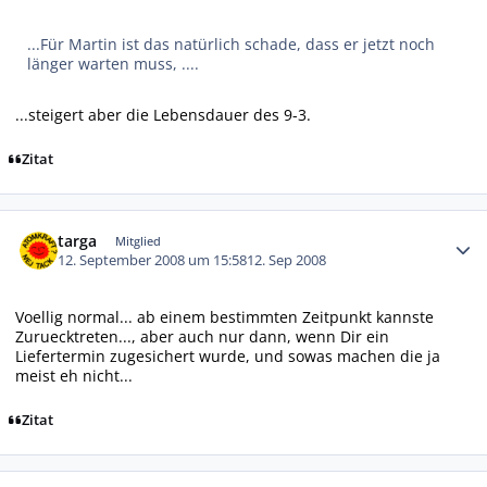
...Für Martin ist das natürlich schade, dass er jetzt noch
länger warten muss, ....
...steigert aber die Lebensdauer des 9-3.
Zitat
Autor-Statistiken
targa
Mitglied
12. September 2008 um 15:58
12. Sep 2008
Voellig normal... ab einem bestimmten Zeitpunkt kannste
Zuruecktreten..., aber auch nur dann, wenn Dir ein
Liefertermin zugesichert wurde, und sowas machen die ja
meist eh nicht...
Zitat
Autor-Statistiken