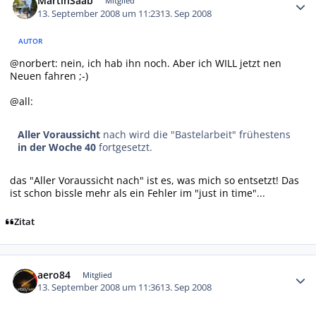
MartinSaab
Mitglied
13. September 2008 um 11:23
13. Sep 2008
AUTOR
@norbert: nein, ich hab ihn noch. Aber ich WILL jetzt nen
Neuen fahren ;-)
@all:
Aller Voraussicht
nach wird die "Bastelarbeit" frühestens
in der Woche 40
fortgesetzt.
das "Aller Voraussicht nach" ist es, was mich so entsetzt! Das
ist schon bissle mehr als ein Fehler im "just in time"...
Zitat
Autor-Statistiken
aero84
Mitglied
13. September 2008 um 11:36
13. Sep 2008