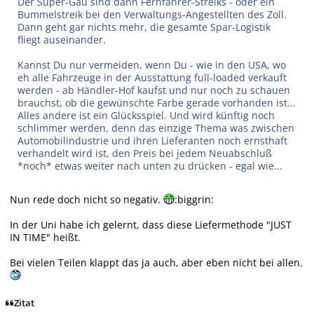
Der Super-Gau sind dann Fernfahrer-Streiks - oder ein
Bummelstreik bei den Verwaltungs-Angestellten des Zoll.
Dann geht gar nichts mehr, die gesamte Spar-Logistik
fliegt auseinander.
Kannst Du nur vermeiden, wenn Du - wie in den USA, wo
eh alle Fahrzeuge in der Ausstattung full-loaded verkauft
werden - ab Händler-Hof kaufst und nur noch zu schauen
brauchst, ob die gewünschte Farbe gerade vorhanden ist...
Alles andere ist ein Glücksspiel. Und wird künftig noch
schlimmer werden, denn das einzige Thema was zwischen
Automobilindustrie und ihren Lieferanten noch ernsthaft
verhandelt wird ist, den Preis bei jedem Neuabschluß
*noch* etwas weiter nach unten zu drücken - egal wie...
Nun rede doch nicht so negativ.
:biggrin:
In der Uni habe ich gelernt, dass diese Liefermethode "JUST
IN TIME" heißt.
Bei vielen Teilen klappt das ja auch, aber eben nicht bei allen.
Zitat