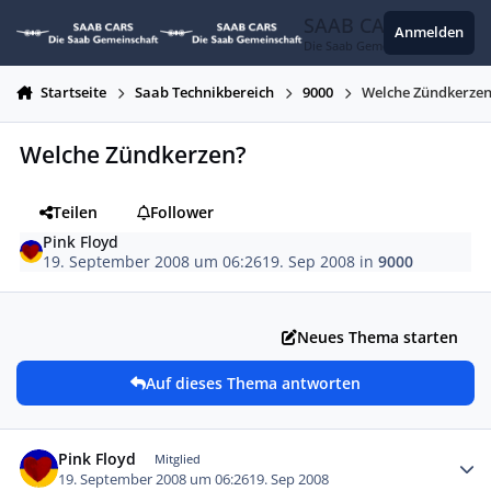
Zum Inhalt springen
SAAB CARS
Anmelden
Die Saab Gemeinschaft
Startseite
Saab Technikbereich
9000
Welche Zündkerze
Welche Zündkerzen?
Teilen
Follower
Pink Floyd
19. September 2008 um 06:26
19. Sep 2008
in
9000
Neues Thema starten
Auf dieses Thema antworten
Autor-Statistiken
Pink Floyd
Mitglied
19. September 2008 um 06:26
19. Sep 2008