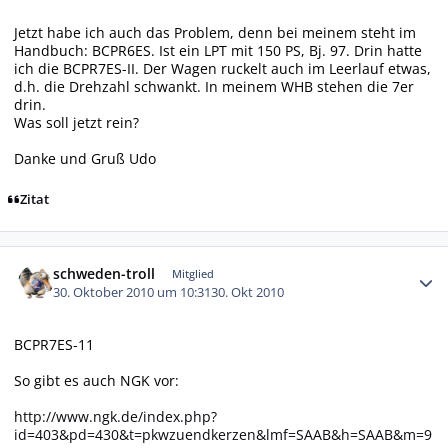
Jetzt habe ich auch das Problem, denn bei meinem steht im
Handbuch: BCPR6ES. Ist ein LPT mit 150 PS, Bj. 97. Drin hatte
ich die BCPR7ES-II. Der Wagen ruckelt auch im Leerlauf etwas,
d.h. die Drehzahl schwankt. In meinem WHB stehen die 7er
drin.
Was soll jetzt rein?
Danke und Gruß Udo
Zitat
Autor-Statistiken
schweden-troll
Mitglied
30. Oktober 2010 um 10:31
30. Okt 2010
BCPR7ES-11
So gibt es auch NGK vor:
http://www.ngk.de/index.php?
id=403&pd=430&t=pkwzuendkerzen&lmf=SAAB&h=SAAB&m=9