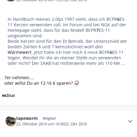
In Handbuch meines 2,0lpt 1997 steht, dass ich BCPR
6
ES-
11 Kerzen verwenden soll. Im Forum und bei NGK auf der
Homepage steht, dass für das Modell BCPR
7
ES-11
vorgesehen sind.
Beide Kerzen sind für den DI Betrieb, der Unterschied der
beiden Zahlen 6 und 7 kennzeichnet wohl den
Wärmewert
. Jetzt habe ich hier noch 4 neue BCPR
6
ES-11
liegen. Würdet ihr die an meiner Stelle nun verwenden
oder nicht? Der SAAB hat mittlerweile mehr als 110 kW ...
7er nehmen....
oder willst Du an 12-16 € sparen?
Zitat
Autor-Statistiken
tapeworm
Mitglied
22. Oktober 2010 um 16:30
22. Okt 2010