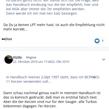
nö darum gehts nicht. Mir stellte sich nur die Frage, weil
das Handbuch eindeutig nur die 6er empfiehlt, hier und
bei NGK aber immer die 7er empfohlen werden.
Dann werde ich mir mal nen Satz besorgen.
Da Du ja keinen LPT mehr hast, ist auch die Empfehlung nicht
mehr korrekt...
Zitat
1
Autor-Statistiken
Vizilo
Mitglied
22. Oktober 2010 um 17:44
22. Okt 2010
In Handbuch meines 2,0lpt 1997 steht, dass ich BCPR
6
ES-
11 Kerzen verwenden soll...
Dann schau nochmal genau nach! In meinem Handbuch ist
das so komisch gedruckt, daß man es erstmal falsch liest.
Aber die 6er-Kerzen sind nur für den Sauger, alle Turbos
bekommen dagegen 7er-Kerzen.