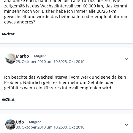
aha danke euch, dann haben also alle Turbos die 7er. Wie
zeitgemäß ist das Wechselintervall von 60.000 km, das kommt
mir sehr hoch vor. Bisher habe ich immer alle 20/25 tkm
gewechselt und würde das beibehalten oder empfehlt ihr mir
etwas anderes?
Zitat
Autor-Statistiken
Marbo
Mitglied
23. Oktober 2010 um 10:39
23. Okt 2010
Ich beachte das Wechselintervall vom Werk und sehe da kein
Problem. Natürlich geht es hier mehr um Gefühle oder
gefühltes wenn ein kürzeres Intervall empfohlen wird.
Zitat
Autor-Statistiken
Udo
Mitglied
30. Oktober 2010 um 10:26
30. Okt 2010