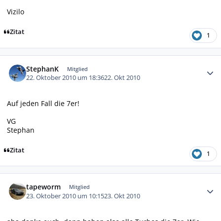
Vizilo
Zitat
1
Autor-Statistiken
StephanK
Mitglied
22. Oktober 2010 um 18:36
22. Okt 2010
Auf jeden Fall die 7er!
VG
Stephan
Zitat
1
Autor-Statistiken
tapeworm
Mitglied
23. Oktober 2010 um 10:15
23. Okt 2010