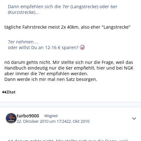
Dann empfehlen sich die 7er (Langstrecke) oder 6er
(Kurzstrecke)...
tägliche Fahrstrecke meist 2x 40km, also eher "Langstrecke"
7er nehmen....
oder willst Du an 12-16 € sparen?
nö darum gehts nicht. Mir stellte sich nur die Frage, weil das
Handbuch eindeutig nur die 6er empfiehlt, hier und bei NGK
aber immer die 7er empfohlen werden.
Dann werde ich mir mal nen Satz besorgen.
Zitat
Autor-Statistiken
turbo9000
Mitglied
22. Oktober 2010 um 17:24
22. Okt 2010