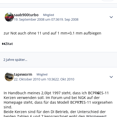
Autor-Statistiken
saab900turbo
Mitglied
19. September 2008 um 07:36
19. Sep 2008
zur Not auch ohne 11 und auf 1 mm+0,1 mm aufbiegen
Zitat
2 Jahre später...
Autor-Statistiken
tapeworm
Mitglied
22. Oktober 2010 um 10:36
22. Okt 2010
In Handbuch meines 2,0lpt 1997 steht, dass ich BCPR
6
ES-11
Kerzen verwenden soll. Im Forum und bei NGK auf der
Homepage steht, dass für das Modell BCPR
7
ES-11 vorgesehen
sind.
Beide Kerzen sind für den DI Betrieb, der Unterschied der
beiden Zahlen 6 und 7 kennzeichnet wohl den
Wärmewert
.