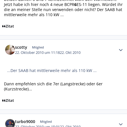
Jetzt habe ich hier noch 4 neue BCPR
6
ES-11 liegen. Würdet ihr
die an meiner Stelle nun verwenden oder nicht? Der SAAB hat
mittlerweile mehr als 110 kW ...
Zitat
Autor-Statistiken
scotty
Mitglied
22. Oktober 2010 um 11:18
22. Okt 2010
...Der SAAB hat mittlerweile mehr als 110 kW ...
Dann empfehlen sich die 7er (Langstrecke) oder 6er
(Kurzstrecke)...
Zitat
Autor-Statistiken
turbo9000
Mitglied
22. Oktober 2010 um 15:01
22. Okt 2010