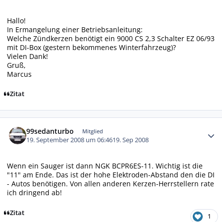
Hallo!
In Ermangelung einer Betriebsanleitung:
Welche Zündkerzen benötigt ein 9000 CS 2,3 Schalter EZ 06/93
mit DI-Box (gestern bekommenes Winterfahrzeug)?
Vielen Dank!
Gruß,
Marcus
Zitat
Autor-Statistiken
99sedanturbo
Mitglied
19. September 2008 um 06:46
19. Sep 2008
Wenn ein Sauger ist dann NGK BCPR6ES-11. Wichtig ist die
"11" am Ende. Das ist der hohe Elektroden-Abstand den die DI
- Autos benötigen. Von allen anderen Kerzen-Herrstellern rate
ich dringend ab!
Zitat
1