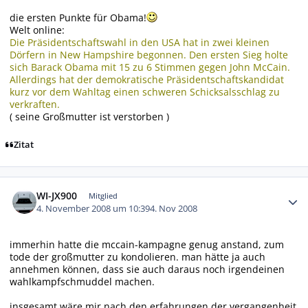
die ersten Punkte für Obama!
Welt online:
Die Präsidentschaftswahl in den USA hat in zwei kleinen
Dörfern in New Hampshire begonnen. Den ersten Sieg holte
sich Barack Obama mit 15 zu 6 Stimmen gegen John McCain.
Allerdings hat der demokratische Präsidentschaftskandidat
kurz vor dem Wahltag einen schweren Schicksalsschlag zu
verkraften.
( seine Großmutter ist verstorben )
Zitat
Autor-Statistiken
WI-JX900
Mitglied
4. November 2008 um 10:39
4. Nov 2008
immerhin hatte die mccain-kampagne genug anstand, zum
tode der großmutter zu kondolieren. man hätte ja auch
annehmen können, dass sie auch daraus noch irgendeinen
wahlkampfschmuddel machen.
insgesamt wäre mir nach den erfahrungen der vergangenheit