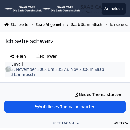
Zum Inhalt springen
SAAB CARS
Anmelden
Die Saab Gemeinschaft
Startseite
Saab Allgemein
Saab Stammtisch
Ich sehe s
Ich sehe schwarz
Teilen
Follower
Envall
3. November 2008 um 23:37
3. Nov 2008
in
Saab
Stammtisch
Neues Thema starten
Auf dieses Thema antworten
L
SEITE 1 VON 4
WEITER