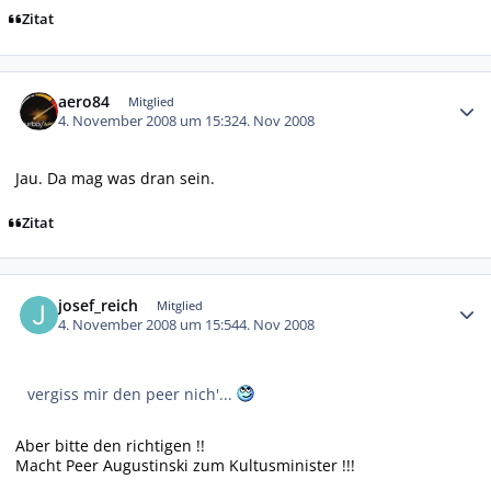
Zitat
Autor-Statistiken
aero84
Mitglied
4. November 2008 um 15:32
4. Nov 2008
Jau. Da mag was dran sein.
Zitat
Autor-Statistiken
josef_reich
Mitglied
4. November 2008 um 15:54
4. Nov 2008
vergiss mir den peer nich'...
Aber bitte den richtigen !!
Macht Peer Augustinski zum Kultusminister !!!