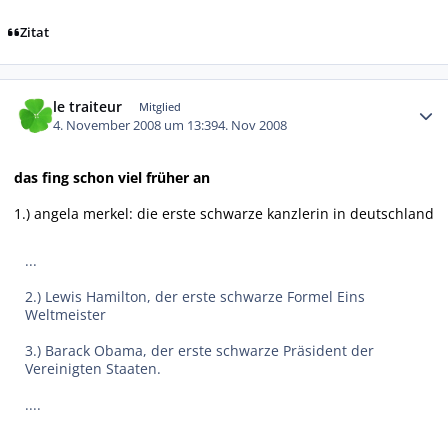
Zitat
Autor-Statistiken
le traiteur
Mitglied
4. November 2008 um 13:39
4. Nov 2008
das fing schon viel früher an
1.) angela merkel: die erste schwarze kanzlerin in deutschland
...
2.) Lewis Hamilton, der erste schwarze Formel Eins
Weltmeister
3.) Barack Obama, der erste schwarze Präsident der
Vereinigten Staaten.
....