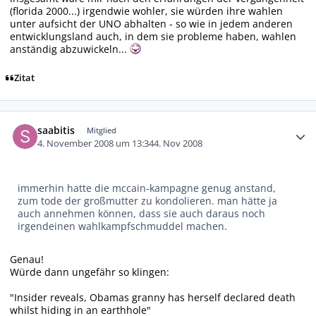
(florida 2000...) irgendwie wohler, sie würden ihre wahlen
unter aufsicht der UNO abhalten - so wie in jedem anderen
entwicklungsland auch, in dem sie probleme haben, wahlen
anständig abzuwickeln...
Zitat
Autor-Statistiken
saabitis
Mitglied
4. November 2008 um 13:34
4. Nov 2008
immerhin hatte die mccain-kampagne genug anstand,
zum tode der großmutter zu kondolieren. man hätte ja
auch annehmen können, dass sie auch daraus noch
irgendeinen wahlkampfschmuddel machen.
Genau!
Würde dann ungefähr so klingen:
"Insider reveals, Obamas granny has herself declared death
whilst hiding in an earthhole"