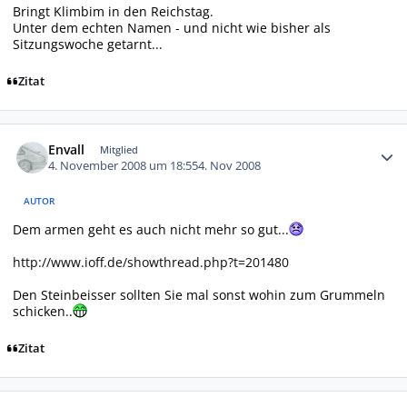
Bringt Klimbim in den Reichstag.
Unter dem echten Namen - und nicht wie bisher als
Sitzungswoche getarnt...
Zitat
Autor-Statistiken
Envall
Mitglied
4. November 2008 um 18:55
4. Nov 2008
AUTOR
Dem armen geht es auch nicht mehr so gut...
http://www.ioff.de/showthread.php?t=201480
Den Steinbeisser sollten Sie mal sonst wohin zum Grummeln
schicken..
Zitat
Autor-Statistiken