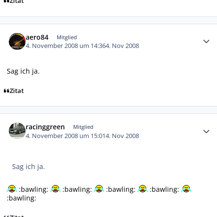
Zitat
Autor-Statistiken
aero84
Mitglied
4. November 2008 um 14:36
4. Nov 2008
Sag ich ja.
Zitat
Autor-Statistiken
racinggreen
Mitglied
4. November 2008 um 15:01
4. Nov 2008
Sag ich ja.
:bawling:
:bawling:
:bawling:
:bawling:
:bawling: