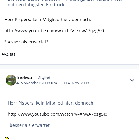
mit den fähigsten Eindruck.
Herr Pispers, kein Mitglied hier, dennoch:
http://www.youtube.com/watch?v=XnwA7qzg5I0
"besser als erwartet"
Zitat
Autor-Statistiken
frieliwa
Mitglied
4. November 2008 um 22:11
4. Nov 2008
Herr Pispers, kein Mitglied hier, dennoch:
http://www.youtube.com/watch?v=XnwA7qzg5I0
"besser als erwartet"