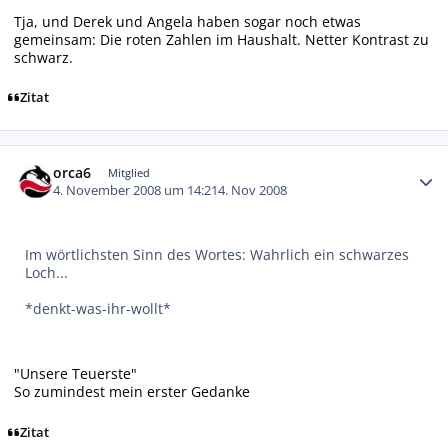
Tja, und Derek und Angela haben sogar noch etwas
gemeinsam: Die roten Zahlen im Haushalt. Netter Kontrast zu
schwarz.
Zitat
Autor-Statistiken
orca6
Mitglied
4. November 2008 um 14:21
4. Nov 2008
Im wörtlichsten Sinn des Wortes: Wahrlich ein schwarzes
Loch...
*denkt-was-ihr-wollt*
"Unsere Teuerste"
So zumindest mein erster Gedanke
Zitat