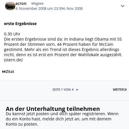
acron
Mitglied
4. November 2008 um 23:39
4. Nov 2008
erste Ergebnisse
0.30 Uhr
Die ersten Ergebnisse sind da: In Indiana liegt Obama mit 55
Prozent der Stimmen vorn, 44 Prozent haben für McCain
gestimmt. Mehr als ein Trend ist dieses Ergebnis allerdings
nicht, denn es ist erst ein Prozent der Wahllokale ausgezählt.
(stern.de)
Zitat
L
SEITE 1 VON 4
WEITER
An der Unterhaltung teilnehmen
Du kannst jetzt posten und dich später registrieren. Wenn
du ein Konto hast,
melde dich jetzt an
, um mit deinem
Konto zu posten.