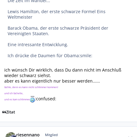
Die Zeit im Wandel...
Lewis Hamilton, der erste schwarze Formel Eins
Weltmeister
Barack Obama, der erste schwarze Präsident der
Vereinigten Staaten.
Eine intressante Entwicklung.
Ich drücke die Daumen für Obama:smile:
ich wünsch Dir wirklich, dass Du dann nicht im Anschluß
wieder schwarz siehst.
aber es kann eigentlich nur besser werden......
lächle, denn es kann nicht schlimmer kommen!
und ich lächelte,
:confused:
und es kam schlimmer
Zitat
Autor-Statistiken
riesennano
Mitglied