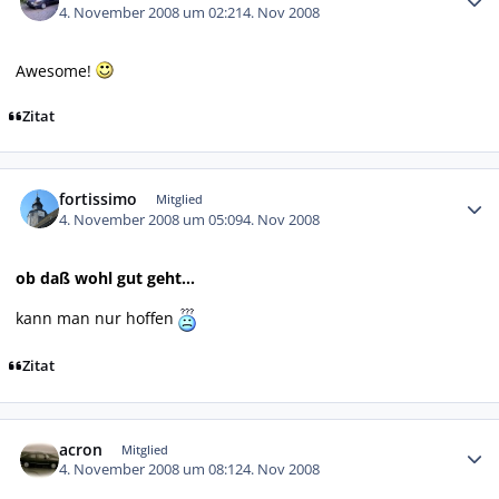
4. November 2008 um 02:21
4. Nov 2008
Awesome!
Zitat
Autor-Statistiken
fortissimo
Mitglied
4. November 2008 um 05:09
4. Nov 2008
ob daß wohl gut geht...
kann man nur hoffen
Zitat
Autor-Statistiken
acron
Mitglied
4. November 2008 um 08:12
4. Nov 2008