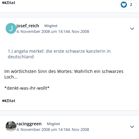
Zitat
2
Autor-Statistiken
josef_reich
Mitglied
4. November 2008 um 14:14
4. Nov 2008
1.) angela merkel: die erste schwarze kanzlerin in
deutschland
Im wörtlichsten Sinn des Wortes: Wahrlich ein schwarzes
Loch...
*denkt-was-ihr-wollt*
Zitat
Autor-Statistiken
racinggreen
Mitglied
4. November 2008 um 14:18
4. Nov 2008