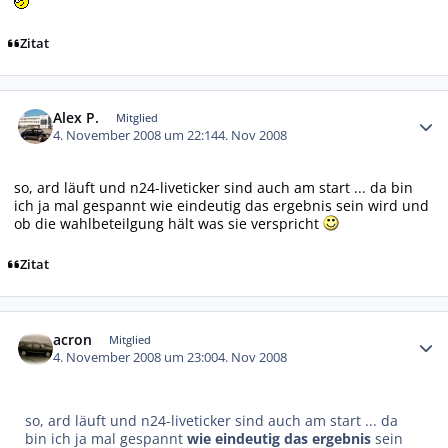
Zitat
Autor-Statistiken
Alex P.
Mitglied
4. November 2008 um 22:14
4. Nov 2008
so, ard läuft und n24-liveticker sind auch am start ... da bin
ich ja mal gespannt wie eindeutig das ergebnis sein wird und
ob die wahlbeteilgung hält was sie verspricht
Zitat
Autor-Statistiken
acron
Mitglied
4. November 2008 um 23:00
4. Nov 2008
so, ard läuft und n24-liveticker sind auch am start ... da
bin ich ja mal gespannt
wie eindeutig das ergebnis
sein