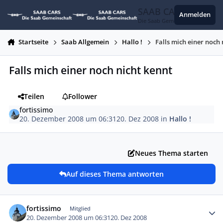
Zum Inhalt springen
SAAB CARS
Anmelden
Die Saab Gemeinschaft
Startseite
Saab Allgemein
Hallo !
Falls mich einer noch 
Falls mich einer noch nicht kennt
Teilen
Follower
fortissimo
20. Dezember 2008 um 06:31
20. Dez 2008
in
Hallo !
Neues Thema starten
Auf dieses Thema antworten
Autor-Statistiken
fortissimo
Mitglied
20. Dezember 2008 um 06:31
20. Dez 2008