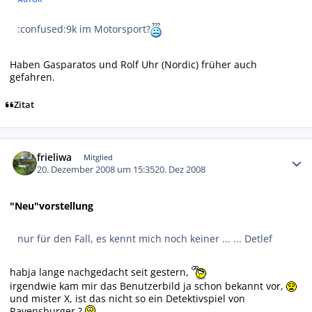
:confused:9k im Motorsport?
Haben Gasparatos und Rolf Uhr (Nordic) früher auch
gefahren.
Zitat
Autor-Statistiken
frieliwa
Mitglied
20. Dezember 2008 um 15:35
20. Dez 2008
"Neu"vorstellung
nur für den Fall, es kennt mich noch keiner ... ... Detlef
habja lange nachgedacht seit gestern,
irgendwie kam mir das Benutzerbild ja schon bekannt vor,
und mister X, ist das nicht so ein Detektivspiel von
Ravensburger ?