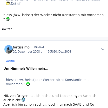
.Detlef
hiess (bzw. heisst) der Wecker nicht Konstantin mit Vornamen
?
Zitat
Autor-Statistiken
fortissimo
Mitglied
20. Dezember 2008 um 19:56
20. Dez 2008
AUTOR
Um Himmels Willen nein...
hiess (bzw. heisst) der Wecker nicht Konstantin mit
Vornamen ?
Nö, von Drogen hat ich nichts und Lieder singen kann ich
auch nicht
.
Aber ich bin schon süchtig, doch nur nach SAAB und Co