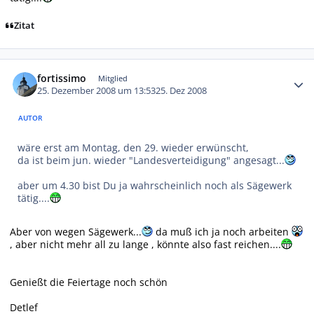
Zitat
Autor-Statistiken
fortissimo
Mitglied
25. Dezember 2008 um 13:53
25. Dez 2008
AUTOR
wäre erst am Montag, den 29. wieder erwünscht,
da ist beim jun. wieder "Landesverteidigung" angesagt...
aber um 4.30 bist Du ja wahrscheinlich noch als Sägewerk
tätig....
Aber von wegen Sägewerk...
da muß ich ja noch arbeiten
, aber nicht mehr all zu lange , könnte also fast reichen....
Genießt die Feiertage noch schön
Detlef