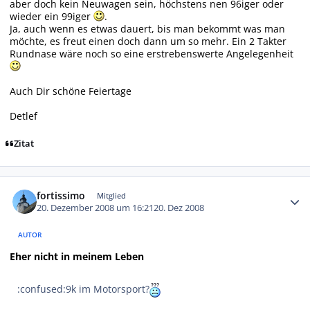
aber doch kein Neuwagen sein, höchstens nen 96iger oder
wieder ein 99iger
.
Ja, auch wenn es etwas dauert, bis man bekommt was man
möchte, es freut einen doch dann um so mehr. Ein 2 Takter
Rundnase wäre noch so eine erstrebenswerte Angelegenheit
Auch Dir schöne Feiertage
Detlef
Zitat
Autor-Statistiken
fortissimo
Mitglied
20. Dezember 2008 um 16:21
20. Dez 2008
AUTOR
Eher nicht in meinem Leben
:confused:9k im Motorsport?