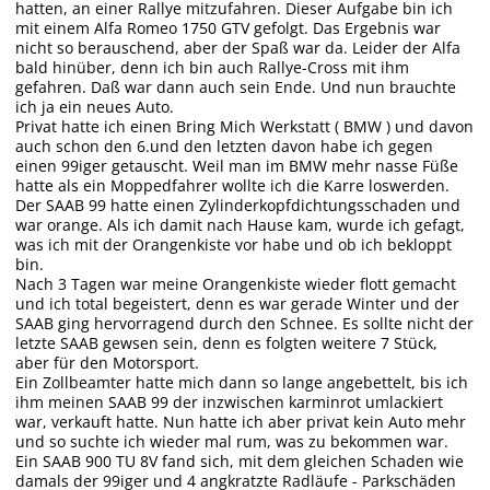
hatten, an einer Rallye mitzufahren. Dieser Aufgabe bin ich
mit einem Alfa Romeo 1750 GTV gefolgt. Das Ergebnis war
nicht so berauschend, aber der Spaß war da. Leider der Alfa
bald hinüber, denn ich bin auch Rallye-Cross mit ihm
gefahren. Daß war dann auch sein Ende. Und nun brauchte
ich ja ein neues Auto.
Privat hatte ich einen Bring Mich Werkstatt ( BMW ) und davon
auch schon den 6.und den letzten davon habe ich gegen
einen 99iger getauscht. Weil man im BMW mehr nasse Füße
hatte als ein Moppedfahrer wollte ich die Karre loswerden.
Der SAAB 99 hatte einen Zylinderkopfdichtungsschaden und
war orange. Als ich damit nach Hause kam, wurde ich gefagt,
was ich mit der Orangenkiste vor habe und ob ich bekloppt
bin.
Nach 3 Tagen war meine Orangenkiste wieder flott gemacht
und ich total begeistert, denn es war gerade Winter und der
SAAB ging hervorragend durch den Schnee. Es sollte nicht der
letzte SAAB gewsen sein, denn es folgten weitere 7 Stück,
aber für den Motorsport.
Ein Zollbeamter hatte mich dann so lange angebettelt, bis ich
ihm meinen SAAB 99 der inzwischen karminrot umlackiert
war, verkauft hatte. Nun hatte ich aber privat kein Auto mehr
und so suchte ich wieder mal rum, was zu bekommen war.
Ein SAAB 900 TU 8V fand sich, mit dem gleichen Schaden wie
damals der 99iger und 4 angkratzte Radläufe - Parkschäden