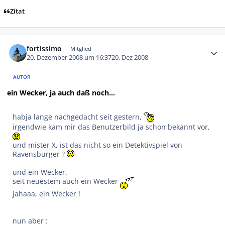
Zitat
Autor-Statistiken
fortissimo
Mitglied
20. Dezember 2008 um 16:37
20. Dez 2008
AUTOR
ein Wecker, ja auch daß noch...
habja lange nachgedacht seit gestern,
irgendwie kam mir das Benutzerbild ja schon bekannt vor,
und mister X, ist das nicht so ein Detektivspiel von
Ravensburger ?
und ein Wecker.
seit neuestem auch ein Wecker
jahaaa, ein Wecker !
nun aber :