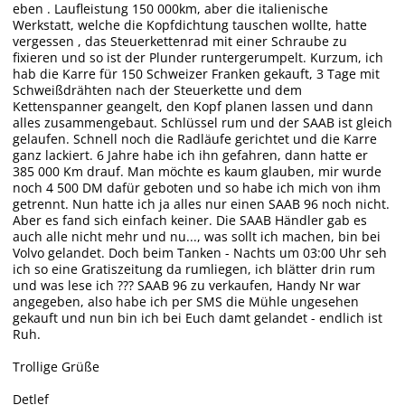
eben . Laufleistung 150 000km, aber die italienische
Werkstatt, welche die Kopfdichtung tauschen wollte, hatte
vergessen , das Steuerkettenrad mit einer Schraube zu
fixieren und so ist der Plunder runtergerumpelt. Kurzum, ich
hab die Karre für 150 Schweizer Franken gekauft, 3 Tage mit
Schweißdrähten nach der Steuerkette und dem
Kettenspanner geangelt, den Kopf planen lassen und dann
alles zusammengebaut. Schlüssel rum und der SAAB ist gleich
gelaufen. Schnell noch die Radläufe gerichtet und die Karre
ganz lackiert. 6 Jahre habe ich ihn gefahren, dann hatte er
385 000 Km drauf. Man möchte es kaum glauben, mir wurde
noch 4 500 DM dafür geboten und so habe ich mich von ihm
getrennt. Nun hatte ich ja alles nur einen SAAB 96 noch nicht.
Aber es fand sich einfach keiner. Die SAAB Händler gab es
auch alle nicht mehr und nu..., was sollt ich machen, bin bei
Volvo gelandet. Doch beim Tanken - Nachts um 03:00 Uhr seh
ich so eine Gratiszeitung da rumliegen, ich blätter drin rum
und was lese ich ??? SAAB 96 zu verkaufen, Handy Nr war
angegeben, also habe ich per SMS die Mühle ungesehen
gekauft und nun bin ich bei Euch damt gelandet - endlich ist
Ruh.
Trollige Grüße
Detlef