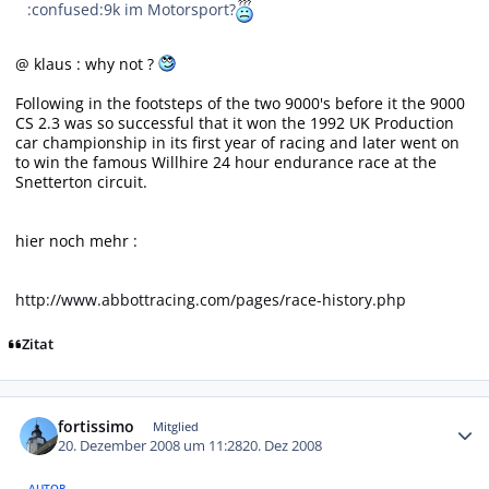
:confused:9k im Motorsport?
@ klaus : why not ?
Following in the footsteps of the two 9000's before it the 9000
CS 2.3 was so successful that it won the 1992 UK Production
car championship in its first year of racing and later went on
to win the famous Willhire 24 hour endurance race at the
Snetterton circuit.
hier noch mehr :
http://www.abbottracing.com/pages/race-history.php
Zitat
Autor-Statistiken
fortissimo
Mitglied
20. Dezember 2008 um 11:28
20. Dez 2008
AUTOR