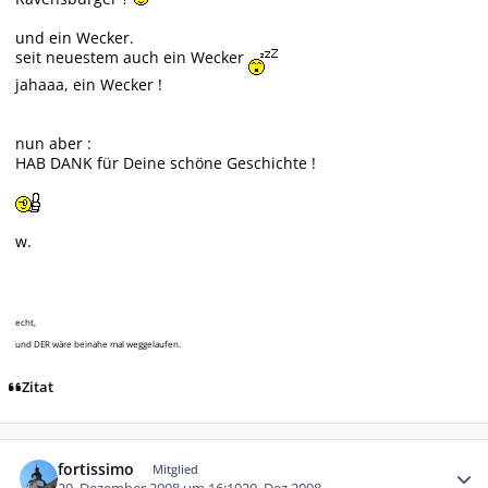
und ein Wecker.
seit neuestem auch ein Wecker
jahaaa, ein Wecker !
nun aber :
HAB DANK für Deine schöne Geschichte !
w.
echt,
und DER wäre beinahe mal weggelaufen.
Zitat
Autor-Statistiken
fortissimo
Mitglied