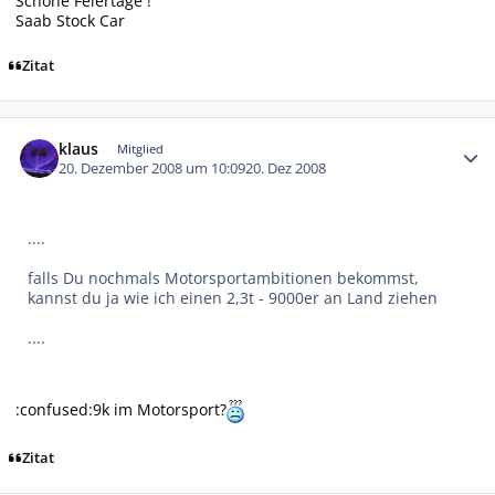
Schöne Feiertage !
Saab Stock Car
Zitat
Autor-Statistiken
klaus
Mitglied
20. Dezember 2008 um 10:09
20. Dez 2008
....
falls Du nochmals Motorsportambitionen bekommst,
kannst du ja wie ich einen 2,3t - 9000er an Land ziehen
....
:confused:9k im Motorsport?
Zitat