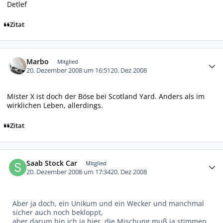
Detlef
Zitat
Autor-Statistiken
Marbo
Mitglied
20. Dezember 2008 um 16:51
20. Dez 2008
Mister X ist doch der Böse bei Scotland Yard. Anders als im
wirklichen Leben, allerdings.
Zitat
Autor-Statistiken
Saab Stock Car
Mitglied
20. Dezember 2008 um 17:34
20. Dez 2008
Aber ja doch, ein Unikum und ein Wecker und manchmal
sicher auch noch bekloppt,
aber darum bin ich ja hier, die Mischung muß ja stimmen