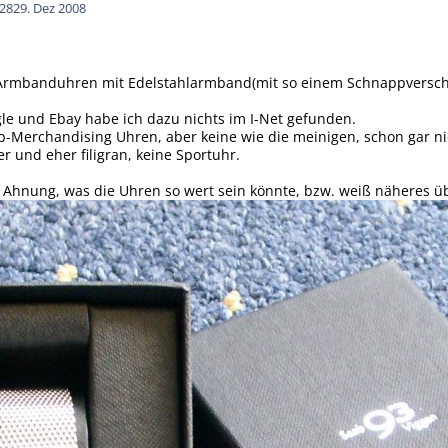
28
29. Dez 2008
Armbanduhren mit Edelstahlarmband(mit so einem Schnappverschlu
le und Ebay habe ich dazu nichts im I-Net gefunden.
b-Merchandising Uhren, aber keine wie die meinigen, schon gar n
er und eher filigran, keine Sportuhr.
 Ahnung, was die Uhren so wert sein könnte, bzw. weiß näheres üb