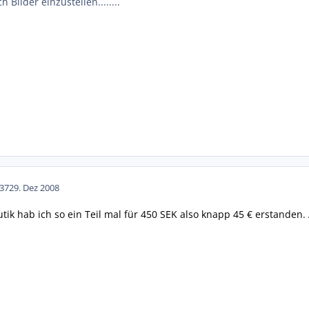
h Bilder einzustellen........
37
29. Dez 2008
tik hab ich so ein Teil mal für 450 SEK also knapp 45 € erstanden. 