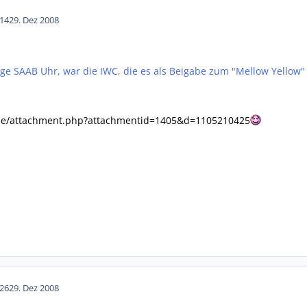
14
29. Dez 2008
ige SAAB Uhr, war die IWC, die es als Beigabe zum "Mellow Yellow"
.de/attachment.php?attachmentid=1405&d=1105210425
26
29. Dez 2008