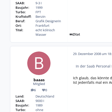
SAAB:
9-3 I
Baujahr:
1999
Turbo:
FPT
Kraftstoff:
Benzin
Beruf:
Grafik Designerin
Ort:
Frankfurt
Titel:
echt kölnisch
Zitat
Wasser
29. Dezember 2008 um 18:
In der Saab Personal 
Ich glaub, das könnte 
baaas
Ist jedenfalls mal ein 
Mitglied
6
0
Beiträge
Reputation
Land:
Deutschland
SAAB:
9000 I
Baujahr:
1989
Turbo:
ohne