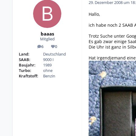
29. Dezember 2008 um 18:
Hallo,
ich habe noch 2 SAAB 
baaas
Trotz Suche unter Goog
Mitglied
Es gab zwar einige Saa
Die Uhr ist ganz in Silb
6
0
Beiträge
Reputation
Land:
Deutschland
Hat irgendjemand eine
SAAB:
9000 I
Baujahr:
1989
Turbo:
ohne
Kraftstoff:
Benzin