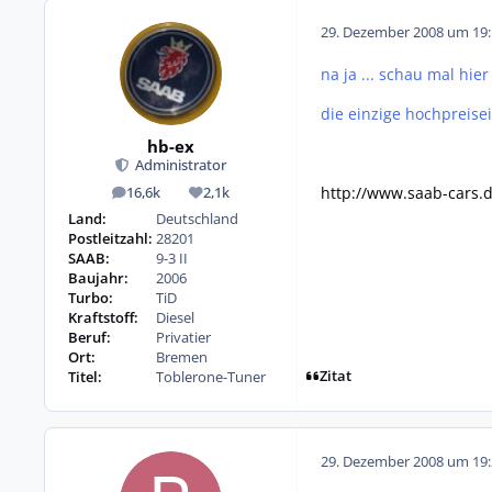
29. Dezember 2008 um 19:
na ja ...
schau mal hier
die einzige hochpreise
hb-ex
Administrator
http://www.saab-cars
16,6k
2,1k
Beiträge
Reputation
Land:
Deutschland
Postleitzahl:
28201
SAAB:
9-3 II
Baujahr:
2006
Turbo:
TiD
Kraftstoff:
Diesel
Beruf:
Privatier
Ort:
Bremen
Zitat
Titel:
Toblerone-Tuner
29. Dezember 2008 um 19: