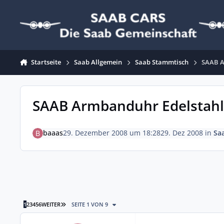
Zum Inhalt springen
Startseite
Saab Allgemein
Saab Stammtisch
SAAB A
SAAB Armbanduhr Edelstahl
baaas
29. Dezember 2008 um 18:28
29. Dez 2008
in
Sa
LETZTE SEITE
1
2
3
4
5
6
WEITER
SEITE 1 VON 9