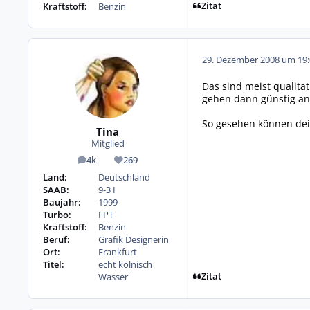
Zitat
Kraftstoff:
Benzin
29. Dezember 2008 um 19:
Das sind meist qualita
gehen dann günstig an
So gesehen können dei
Tina
Mitglied
4k
269
Beiträge
Reputation
Land:
Deutschland
SAAB:
9-3 I
Baujahr:
1999
Turbo:
FPT
Kraftstoff:
Benzin
Beruf:
Grafik Designerin
Ort:
Frankfurt
Titel:
echt kölnisch
Zitat
Wasser