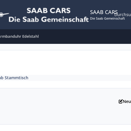
SAAB CARS
Durchs
Die Saab Gemeinschaft
rmbanduhr Edelstahl
ab Stammtisch
Neu