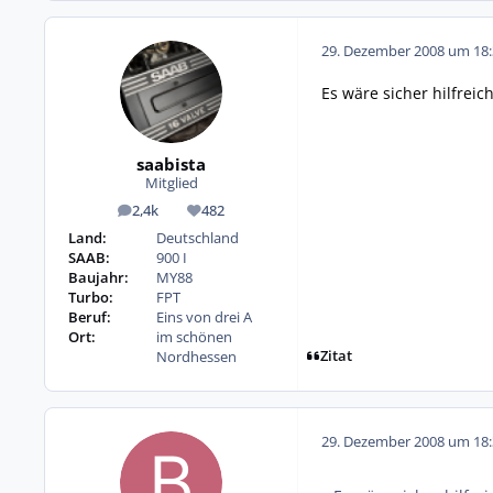
29. Dezember 2008 um 18:
Es wäre sicher hilfreich 
saabista
Mitglied
2,4k
482
Beiträge
Reputation
Land:
Deutschland
SAAB:
900 I
Baujahr:
MY88
Turbo:
FPT
Beruf:
Eins von drei A
Ort:
im schönen
Zitat
Nordhessen
29. Dezember 2008 um 18: