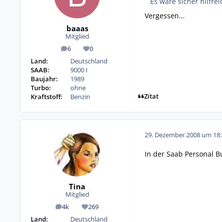
Es wäre sicher hilfreic
Vergessen...
baaas
Mitglied
6
0
Beiträge
Reputation
Land:
Deutschland
SAAB:
9000 I
Baujahr:
1989
Turbo:
ohne
Zitat
Kraftstoff:
Benzin
29. Dezember 2008 um 18:
In der Saab Personal Bu
Tina
Mitglied
4k
269
Beiträge
Reputation
Land:
Deutschland