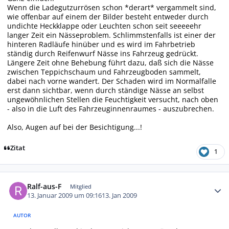
Wenn die Ladegutzurrösen schon *derart* vergammelt sind,
wie offenbar auf einem der Bilder besteht entweder durch
undichte Heckklappe oder Leuchten schon seit seeeeehr
langer Zeit ein Nässeproblem. Schlimmstenfalls ist einer der
hinteren Radläufe hinüber und es wird im Fahrbetrieb
ständig durch Reifenwurf Nässe ins Fahrzeug gedrückt.
Längere Zeit ohne Behebung führt dazu, daß sich die Nässe
zwischen Teppichschaum und Fahrzeugboden sammelt,
dabei nach vorne wandert. Der Schaden wird im Normalfalle
erst dann sichtbar, wenn durch ständige Nässe an selbst
ungewöhnlichen Stellen die Feuchtigkeit versucht, nach oben
- also in die Luft des Fahrzeuginnenraumes - auszubrechen.
Also, Augen auf bei der Besichtigung...!
Zitat
1
Autor-Statistiken
Ralf-aus-F
Mitglied
13. Januar 2009 um 09:16
13. Jan 2009
AUTOR