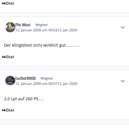
Zitat
Autor-Statistiken
Flo Muc
Mitglied
12. Januar 2009 um 09:53
12. Jan 2009
Der klingt(liest sich) wirklich gut............
Zitat
Autor-Statistiken
turbo9000
Mitglied
12. Januar 2009 um 09:57
12. Jan 2009
2,0 Lpt auf 260 PS.....
Zitat
Autor-Statistiken