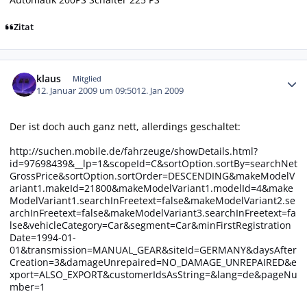
Zitat
Autor-Statistiken
klaus
Mitglied
12. Januar 2009 um 09:50
12. Jan 2009
Der ist doch auch ganz nett, allerdings geschaltet:
http://suchen.mobile.de/fahrzeuge/showDetails.html?
id=97698439&__lp=1&scopeId=C&sortOption.sortBy=searchNet
GrossPrice&sortOption.sortOrder=DESCENDING&makeModelV
ariant1.makeId=21800&makeModelVariant1.modelId=4&make
ModelVariant1.searchInFreetext=false&makeModelVariant2.se
archInFreetext=false&makeModelVariant3.searchInFreetext=fa
lse&vehicleCategory=Car&segment=Car&minFirstRegistration
Date=1994-01-
01&transmission=MANUAL_GEAR&siteId=GERMANY&daysAfter
Creation=3&damageUnrepaired=NO_DAMAGE_UNREPAIRED&e
xport=ALSO_EXPORT&customerIdsAsString=&lang=de&pageNu
mber=1