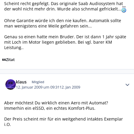
Scheint recht gepfelgt. Das originale Saab Audiosystem hat
der wohl nicht mehr drin. Wurde also schnmal gefrickelt...
Ohne Garantie würde ich den nie kaufen. Automatik sollte
man wenigstens eine Weile gefahren sein...
Genau so einen hatte mein Bruder. Der ist dann 1 Jahr späte
mit Loch im Motor liegen geblieben. Bei vgl. barer KM
Leistung..
Zitat
Autor-Statistiken
klaus
Mitglied
12. Januar 2009 um 09:31
12. Jan 2009
Aber möchtest Du wirklich einen Aero mit Automat?
Immerhin ein elSSD, ein echtes Komfort-Plus.
Der Preis scheint mir für ein weitgehend intaktes Exemplar
i.O.