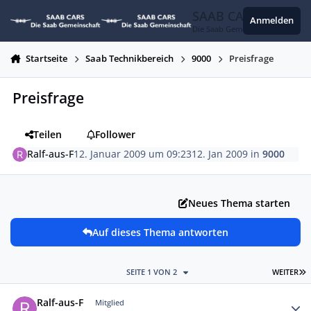
Zum Inhalt springen
SAAB CARS
Anmelden
Die Saab Gemeinschaft
Startseite
Saab Technikbereich
9000
Preisfrage
Preisfrage
Teilen
Follower
Ralf-aus-F
12. Januar 2009 um 09:23
12. Jan 2009
in
9000
Neues Thema starten
Auf dieses Thema antworten
L
SEITE 1 VON 2
WEITER
Autor-Statistiken
Ralf-aus-F
Mitglied