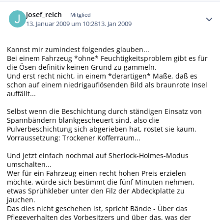
Autor-Statistiken
josef_reich
Mitglied
13. Januar 2009 um 10:28
13. Jan 2009
Kannst mir zumindest folgendes glauben...
Bei einem Fahrzeug *ohne* Feuchtigkeitsproblem gibt es für
die Ösen definitiv keinen Grund zu gammeln.
Und erst recht nicht, in einem *derartigen* Maße, daß es
schon auf einem niedrigauflösenden Bild als braunrote Insel
auffällt...
Selbst wenn die Beschichtung durch ständigen Einsatz von
Spannbändern blankgescheuert sind, also die
Pulverbeschichtung sich abgerieben hat, rostet sie kaum.
Vorraussetzung: Trockener Kofferraum...
Und jetzt einfach nochmal auf Sherlock-Holmes-Modus
umschalten...
Wer für ein Fahrzeug einen recht hohen Preis erzielen
möchte, würde sich bestimmt die fünf Minuten nehmen,
etwas Sprühkleber unter den Filz der Abdeckplatte zu
jauchen.
Das dies nicht geschehen ist, spricht Bände - Über das
Pflegeverhalten des Vorbesitzers und über das, was der