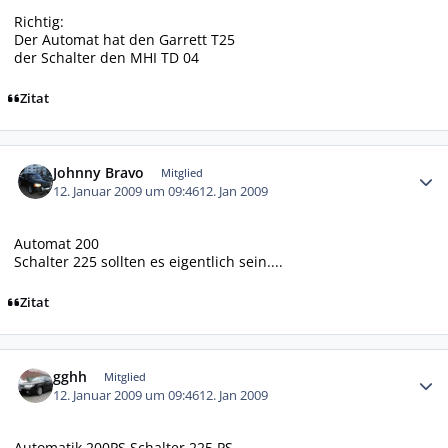
Richtig:
Der Automat hat den Garrett T25
der Schalter den MHI TD 04
Zitat
Autor-Statistiken
Johnny Bravo
Mitglied
12. Januar 2009 um 09:46
12. Jan 2009
Automat 200
Schalter 225 sollten es eigentlich sein....
Zitat
Autor-Statistiken
gghh
Mitglied
12. Januar 2009 um 09:46
12. Jan 2009
Automatik 200PS Schalter 225 PS