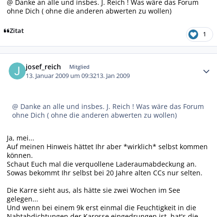
@ Danke an alle und insbes. J. Reich ! Was wäre das Forum
ohne Dich ( ohne die anderen abwerten zu wollen)
Zitat
1
Autor-Statistiken
josef_reich
Mitglied
13. Januar 2009 um 09:32
13. Jan 2009
@ Danke an alle und insbes. J. Reich ! Was wäre das Forum
ohne Dich ( ohne die anderen abwerten zu wollen)
Ja, mei...
Auf meinen Hinweis hättet Ihr aber *wirklich* selbst kommen
können.
Schaut Euch mal die verquollene Laderaumabdeckung an.
Sowas bekommt Ihr selbst bei 20 Jahre alten CCs nur selten.
Die Karre sieht aus, als hätte sie zwei Wochen im See
gelegen...
Und wenn bei einem 9k erst einmal die Feuchtigkeit in die
Nahtabdichtungen der Karosse eingedrungen ist, hat's die