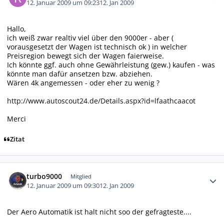
12. Januar 2009 um 09:23
12. Jan 2009
Hallo,
ich weiß zwar realtiv viel über den 9000er - aber (
vorausgesetzt der Wagen ist technisch ok ) in welcher
Preisregion bewegt sich der Wagen faierweise.
Ich könnte ggf. auch ohne Gewährleistung (gew.) kaufen - was
könnte man dafür ansetzen bzw. abziehen.
Wären 4k angemessen - oder eher zu wenig ?
http://www.autoscout24.de/Details.aspx?id=lfaathcaacot
Merci
Zitat
Autor-Statistiken
turbo9000
Mitglied
12. Januar 2009 um 09:30
12. Jan 2009
Der Aero Automatik ist halt nicht soo der gefragteste....