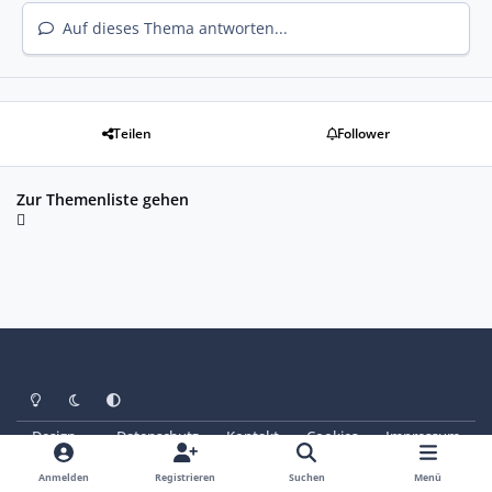
Auf dieses Thema antworten...
Teilen
Follower
Zur Themenliste gehen
Heller Modus
Dunkler Modus
Systemeinstellung
Design
Datenschutz
Kontakt
Cookies
Impressum
© Copyright 2025 - SAABoteure e. V.
Powered by
Invision Community
Anmelden
Registrieren
Suchen
Menü