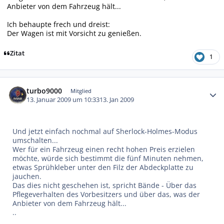
Anbieter von dem Fahrzeug hält...
Ich behaupte frech und dreist:
Der Wagen ist mit Vorsicht zu genießen.
Zitat
1
Autor-Statistiken
turbo9000
Mitglied
13. Januar 2009 um 10:33
13. Jan 2009
Und jetzt einfach nochmal auf Sherlock-Holmes-Modus
umschalten...
Wer für ein Fahrzeug einen recht hohen Preis erzielen
möchte, würde sich bestimmt die fünf Minuten nehmen,
etwas Sprühkleber unter den Filz der Abdeckplatte zu
jauchen.
Das dies nicht geschehen ist, spricht Bände - Über das
Pflegeverhalten des Vorbesitzers und über das, was der
Anbieter von dem Fahrzeug hält...
..