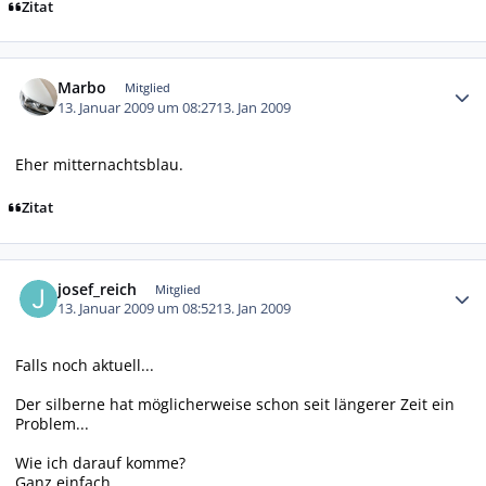
Zitat
Autor-Statistiken
Marbo
Mitglied
13. Januar 2009 um 08:27
13. Jan 2009
Eher mitternachtsblau.
Zitat
Autor-Statistiken
josef_reich
Mitglied
13. Januar 2009 um 08:52
13. Jan 2009
Falls noch aktuell...
Der silberne hat möglicherweise schon seit längerer Zeit ein
Problem...
Wie ich darauf komme?
Ganz einfach.