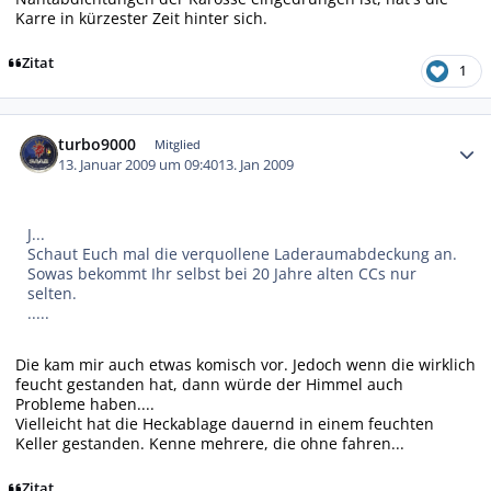
Karre in kürzester Zeit hinter sich.
Zitat
1
Autor-Statistiken
turbo9000
Mitglied
13. Januar 2009 um 09:40
13. Jan 2009
J...
Schaut Euch mal die verquollene Laderaumabdeckung an.
Sowas bekommt Ihr selbst bei 20 Jahre alten CCs nur
selten.
.....
Die kam mir auch etwas komisch vor. Jedoch wenn die wirklich
feucht gestanden hat, dann würde der Himmel auch
Probleme haben....
Vielleicht hat die Heckablage dauernd in einem feuchten
Keller gestanden. Kenne mehrere, die ohne fahren...
Zitat