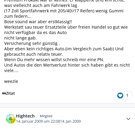
was vielleicht auch am Fahrwerk lag
(17 Zoll Sportfahrwerk mit 205/40!/17 Reifen) wenig Gummi
zum federn...
Bose sound war aber erstklassig!!
Werkstatt sau teuer Ersatzteile über freien Handel so gut wie
nicht verfügbar da es das Auto
nicht lange gab.
Versicherung sehr günstig .
Aber eben kein richtiges Auto.(im Vergleich zum Saab) Und
gebraucht auch relativ teuer.
Wenn Du mehr wissen willst schreib mir eine PN.
Und Autos die den Wertverlust hinter sich haben gibt es nicht
viele....
weezle
Zitat
1
Autor-Statistiken
Hightech
Mitglied
14. Januar 2009 um 22:08
14. Jan 2009