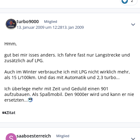
2
Autor-Statistiken
turbo9000
Mitglied
13. Januar 2009 um 12:28
13. Jan 2009
Hmm,
gut bei mir isses anders. Ich fahre fast nur Langstrecke und
zusätzlich auf LPG.
Auch im Winter verbrauche ich mit LPG nicht wirklich mehr,
als 15 L/100km. Und das mit Automatik und 2,3 turbo...
Ich überlege mehr mit Zeit und Geduld einen 901
aufzubauen. Als Spaßmobil. Den 9000er wird und kann er nie
ersetzten...
Zitat
Autor-Statistiken
saaboesterreich
Mitglied