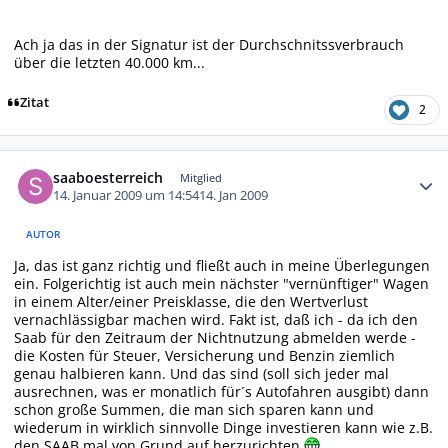
Ach ja das in der Signatur ist der Durchschnitssverbrauch
über die letzten 40.000 km...
Zitat
2
Autor-Statistiken
saaboesterreich
Mitglied
14. Januar 2009 um 14:54
14. Jan 2009
AUTOR
Ja, das ist ganz richtig und fließt auch in meine Überlegungen
ein. Folgerichtig ist auch mein nächster "vernünftiger" Wagen
in einem Alter/einer Preisklasse, die den Wertverlust
vernachlässigbar machen wird. Fakt ist, daß ich - da ich den
Saab für den Zeitraum der Nichtnutzung abmelden werde -
die Kosten für Steuer, Versicherung und Benzin ziemlich
genau halbieren kann. Und das sind (soll sich jeder mal
ausrechnen, was er monatlich für´s Autofahren ausgibt) dann
schon große Summen, die man sich sparen kann und
wiederum in wirklich sinnvolle Dinge investieren kann wie z.B.
den SAAB mal von Grund auf herzurichten