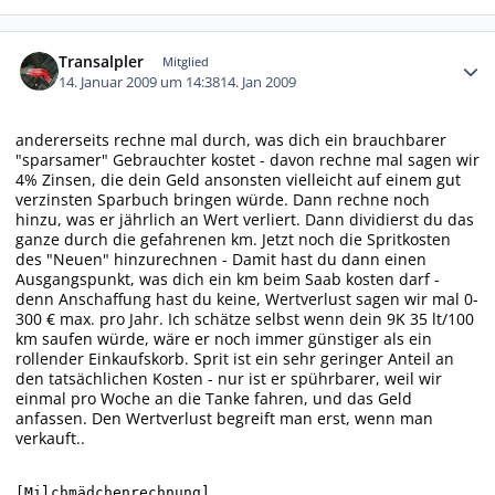
Autor-Statistiken
Transalpler
Mitglied
14. Januar 2009 um 14:38
14. Jan 2009
andererseits rechne mal durch, was dich ein brauchbarer
"sparsamer" Gebrauchter kostet - davon rechne mal sagen wir
4% Zinsen, die dein Geld ansonsten vielleicht auf einem gut
verzinsten Sparbuch bringen würde. Dann rechne noch
hinzu, was er jährlich an Wert verliert. Dann dividierst du das
ganze durch die gefahrenen km. Jetzt noch die Spritkosten
des "Neuen" hinzurechnen - Damit hast du dann einen
Ausgangspunkt, was dich ein km beim Saab kosten darf -
denn Anschaffung hast du keine, Wertverlust sagen wir mal 0-
300 € max. pro Jahr. Ich schätze selbst wenn dein 9K 35 lt/100
km saufen würde, wäre er noch immer günstiger als ein
rollender Einkaufskorb. Sprit ist ein sehr geringer Anteil an
den tatsächlichen Kosten - nur ist er spührbarer, weil wir
einmal pro Woche an die Tanke fahren, und das Geld
anfassen. Den Wertverlust begreift man erst, wenn man
verkauft..
[Milchmädchenrechnung]
