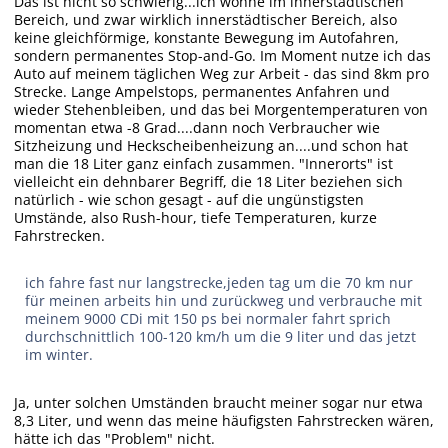
Das ist nicht so schwierig...ich wohne im innerstädtischen
Bereich, und zwar wirklich innerstädtischer Bereich, also
keine gleichförmige, konstante Bewegung im Autofahren,
sondern permanentes Stop-and-Go. Im Moment nutze ich das
Auto auf meinem täglichen Weg zur Arbeit - das sind 8km pro
Strecke. Lange Ampelstops, permanentes Anfahren und
wieder Stehenbleiben, und das bei Morgentemperaturen von
momentan etwa -8 Grad....dann noch Verbraucher wie
Sitzheizung und Heckscheibenheizung an....und schon hat
man die 18 Liter ganz einfach zusammen. "Innerorts" ist
vielleicht ein dehnbarer Begriff, die 18 Liter beziehen sich
natürlich - wie schon gesagt - auf die ungünstigsten
Umstände, also Rush-hour, tiefe Temperaturen, kurze
Fahrstrecken.
ich fahre fast nur langstrecke,jeden tag um die 70 km nur
für meinen arbeits hin und zurückweg und verbrauche mit
meinem 9000 CDi mit 150 ps bei normaler fahrt sprich
durchschnittlich 100-120 km/h um die 9 liter und das jetzt
im winter.
Ja, unter solchen Umständen braucht meiner sogar nur etwa
8,3 Liter, und wenn das meine häufigsten Fahrstrecken wären,
hätte ich das "Problem" nicht.