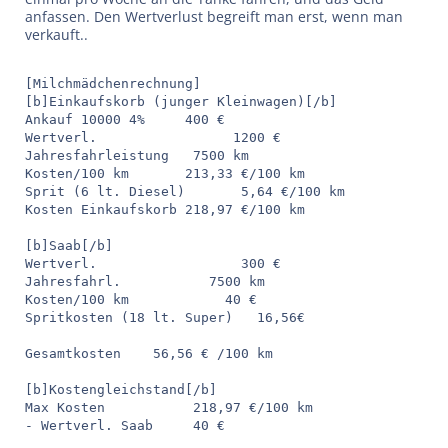
anfassen. Den Wertverlust begreift man erst, wenn man
verkauft..
[Milchmädchenrechnung]

[b]Einkaufskorb (junger Kleinwagen)[/b]

Ankauf 10000 4%     400 €

Wertverl.                 1200 €

Jahresfahrleistung   7500 km

Kosten/100 km       213,33 €/100 km

Sprit (6 lt. Diesel)       5,64 €/100 km

Kosten Einkaufskorb 218,97 €/100 km

[b]Saab[/b]

Wertverl.                  300 €

Jahresfahrl.           7500 km

Kosten/100 km            40 €

Spritkosten (18 lt. Super)   16,56€

Gesamtkosten    56,56 € /100 km

[b]Kostengleichstand[/b]

Max Kosten           218,97 €/100 km

- Wertverl. Saab     40 €
