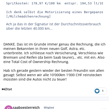
Spritkosten: 178,97 €/100 km  entspr. 194,53 lt/100 k
Ich denk selbst die Motorisierung eines Bergepanzers 
[/Milchmädchenrechnung]
Ach ja das in der Signatur ist der Durchschnitssverbrauch
über die letzten 40.000 km...
DANKE. Das ist im Grunde immer genau die Rechnung, die ich
meinen Bekannten in ihren neuen Golf, Astra, etc.
unterbreite. Ich schliesse noch Versicherung, Verschleiss wie
Bremsen und Reifen (da beim Saab teurer),.. etc. mit ein. Also
eine Total Cost of Ownership Rechnung.
Hab ich gerade gestern wieder der besten Freundin von allen
gesagt: Selbst wenn wir alle 10'000km 1'000 CHF reinstecken
müssten sind die Autos nicht zu teuer!
Zitat
1
Autor-Statistiken
saaboesterreich
Mitglied