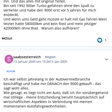
ihn. Und das alles mit original Teilen.
Bin seit 1992 900er Turbo gefahren ohne den Spaß zu
verlieren und habe den 9000 erst vor 5 Jahren für mich
entdeckt.
Und wenn ums Geld geht müsste er halt mit Gas fahren.Mein
letzter hatte 580000km und kein Rost und mein jetziger
420000km ohne Rost . Warum also aufhören?
Zitat
1
Autor-Statistiken
saaboesterreich
Mitglied
13. Januar 2009 um 15:34
13. Jan 2009
AUTOR
Ich war selbst jahrelang in der Autovermietbranche
beschäftigt und habe mir DANACH den 9000 gekauft - das
sagt wohl alles.
Wie gesagt, es liegt nicht am Auto, daß ich ihn vorübergehend
mal stillege - meine Entscheidung beruht hauptsächlich auf
wirtschaftlichen Aspekten in Verbindung mit meinen
momentanen Autofahrgewohnheiten.