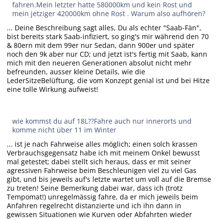
fahren.Mein letzter hatte 580000km und kein Rost und
mein jetziger 420000km ohne Rost . Warum also aufhören?
... Deine Beschreibung sagt alles, Du als echter "Saab-Fän",
bist bereits stark Saab-infiziert, so ging's mir während den 70
& 80ern mit dem 99er nur Sedan, dann 900er und später
noch den 9k aber nur CD; und jetzt ist's fertig mit Saab, kann
mich mit den neueren Generationen absolut nicht mehr
befreunden, ausser kleine Details, wie die
LederSitzeBelüftung, die vom Konzept genial ist und bei Hitze
eine tolle Wirkung aufweist!
wie kommst du auf 18L??Fahre auch nur innerorts und
komme nicht über 11 im Winter
... ist je nach Fahrweise alles möglich; einen solch krassen
Verbrauchsgegensatz habe ich mit meinem Onkel bewusst
mal getestet; dabei stellt sich heraus, dass er mit seiner
agressiven Fahrweise beim Beschleunigen viel zu viel Gas
gibt, und bis jeweils auf's letzte wartet um voll auf die Bremse
zu treten! Seine Bemerkung dabei war, dass ich (trotz
Tempomat!) unregelmässig fahre, da er mich jeweils beim
Anfahren regelrecht distanzierte und ich ihn dann in
gewissen Situationen wie Kurven oder Abfahrten wieder