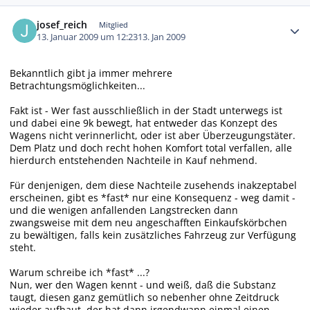
Autor-Statistiken
josef_reich
Mitglied
13. Januar 2009 um 12:23
13. Jan 2009
Bekanntlich gibt ja immer mehrere
Betrachtungsmöglichkeiten...
Fakt ist - Wer fast ausschließlich in der Stadt unterwegs ist
und dabei eine 9k bewegt, hat entweder das Konzept des
Wagens nicht verinnerlicht, oder ist aber Überzeugungstäter.
Dem Platz und doch recht hohen Komfort total verfallen, alle
hierdurch entstehenden Nachteile in Kauf nehmend.
Für denjenigen, dem diese Nachteile zusehends inakzeptabel
erscheinen, gibt es *fast* nur eine Konsequenz - weg damit -
und die wenigen anfallenden Langstrecken dann
zwangsweise mit dem neu angeschafften Einkaufskörbchen
zu bewältigen, falls kein zusätzliches Fahrzeug zur Verfügung
steht.
Warum schreibe ich *fast* ...?
Nun, wer den Wagen kennt - und weiß, daß die Substanz
taugt, diesen ganz gemütlich so nebenher ohne Zeitdruck
wieder aufbaut, der hat dann irgendwann einmal einen