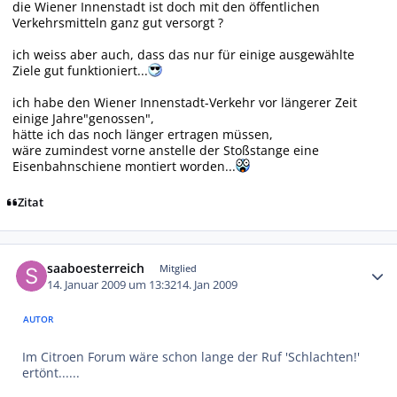
die Wiener Innenstadt ist doch mit den öffentlichen
Verkehrsmitteln ganz gut versorgt ?
ich weiss aber auch, dass das nur für einige ausgewählte
Ziele gut funktioniert...
ich habe den Wiener Innenstadt-Verkehr vor längerer Zeit
einige Jahre"genossen",
hätte ich das noch länger ertragen müssen,
wäre zumindest vorne anstelle der Stoßstange eine
Eisenbahnschiene montiert worden...
Zitat
Autor-Statistiken
saaboesterreich
Mitglied
14. Januar 2009 um 13:32
14. Jan 2009
AUTOR
Im Citroen Forum wäre schon lange der Ruf 'Schlachten!'
ertönt......