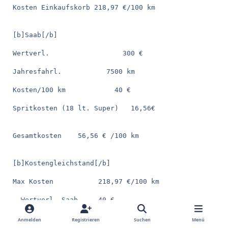
Kosten Einkaufskorb 218,97 €/100 km
[b]Saab[/b]
Wertverl.                  300 €
Jahresfahrl.           7500 km
Kosten/100 km            40 €
Spritkosten (18 lt. Super)   16,56€
Gesamtkosten    56,56 € /100 km
[b]Kostengleichstand[/b]
Max Kosten           218,97 €/100 km
- Wertverl. Saab     40 €
Anmelden
Registrieren
Suchen
Menü
Spritkosten: 178,97 €/100 km  entspr. 194,53 lt/100 