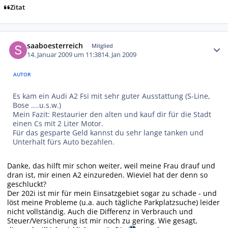
Zitat
Autor-Statistiken
saaboesterreich
Mitglied
14. Januar 2009 um 11:38
14. Jan 2009
AUTOR
Es kam ein Audi A2 Fsi mit sehr guter Ausstattung (S-Line,
Bose ....u.s.w.)
Mein Fazit: Restaurier den alten und kauf dir für die Stadt
einen Cs mit 2 Liter Motor.
Für das gesparte Geld kannst du sehr lange tanken und
Unterhalt fürs Auto bezahlen.
Danke, das hilft mir schon weiter, weil meine Frau drauf und
dran ist, mir einen A2 einzureden. Wieviel hat der denn so
geschluckt?
Der 202i ist mir für mein Einsatzgebiet sogar zu schade - und
löst meine Probleme (u.a. auch tägliche Parkplatzsuche) leider
nicht vollständig. Auch die Differenz in Verbrauch und
Steuer/Versicherung ist mir noch zu gering. Wie gesagt,