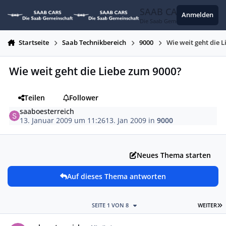
Zum Inhalt springen
SAAB CARS
Anmelden
Die Saab Gemeinschaft
Startseite
Saab Technikbereich
9000
Wie weit geht die 
Wie weit geht die Liebe zum 9000?
Teilen
Follower
saaboesterreich
13. Januar 2009 um 11:26
13. Jan 2009
in
9000
Neues Thema starten
Auf dieses Thema antworten
L
SEITE 1 VON 8
WEITER
Autor-Statistiken