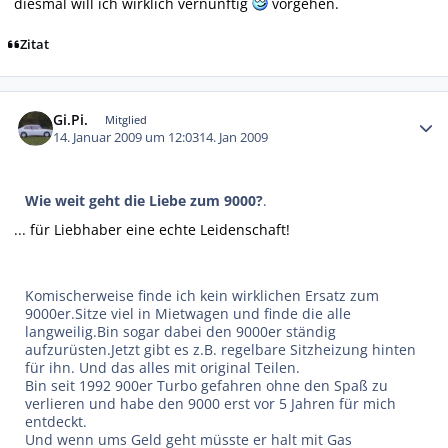
diesmal will ich wirklich vernünftig
vorgehen.
Zitat
Autor-Statistiken
Gi.Pi.
Mitglied
14. Januar 2009 um 12:03
14. Jan 2009
Wie weit geht die Liebe zum 9000?
.
... für Liebhaber eine echte Leidenschaft!
Komischerweise finde ich kein wirklichen Ersatz zum
9000er.Sitze viel in Mietwagen und finde die alle
langweilig.Bin sogar dabei den 9000er ständig
aufzurüsten.Jetzt gibt es z.B. regelbare Sitzheizung hinten
für ihn. Und das alles mit original Teilen.
Bin seit 1992 900er Turbo gefahren ohne den Spaß zu
verlieren und habe den 9000 erst vor 5 Jahren für mich
entdeckt.
Und wenn ums Geld geht müsste er halt mit Gas