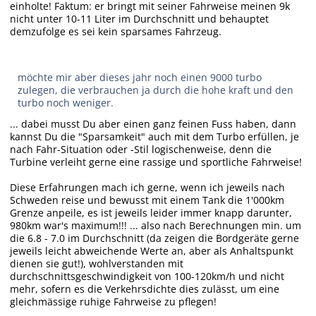
einholte! Faktum: er bringt mit seiner Fahrweise meinen 9k
nicht unter 10-11 Liter im Durchschnitt und behauptet
demzufolge es sei kein sparsames Fahrzeug.
möchte mir aber dieses jahr noch einen 9000 turbo
zulegen, die verbrauchen ja durch die hohe kraft und den
turbo noch weniger.
... dabei musst Du aber einen ganz feinen Fuss haben, dann
kannst Du die "Sparsamkeit" auch mit dem Turbo erfüllen, je
nach Fahr-Situation oder -Stil logischenweise, denn die
Turbine verleiht gerne eine rassige und sportliche Fahrweise!
Diese Erfahrungen mach ich gerne, wenn ich jeweils nach
Schweden reise und bewusst mit einem Tank die 1'000km
Grenze anpeile, es ist jeweils leider immer knapp darunter,
980km war's maximum!!! ... also nach Berechnungen min. um
die 6.8 - 7.0 im Durchschnitt (da zeigen die Bordgeräte gerne
jeweils leicht abweichende Werte an, aber als Anhaltspunkt
dienen sie gut!), wohlverstanden mit
durchschnittsgeschwindigkeit von 100-120km/h und nicht
mehr, sofern es die Verkehrsdichte dies zulässt, um eine
gleichmässige ruhige Fahrweise zu pflegen!