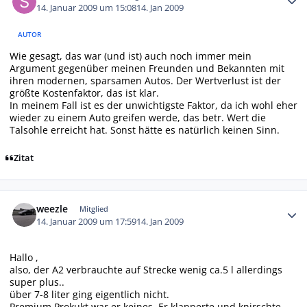
14. Januar 2009 um 15:08
14. Jan 2009
AUTOR
Wie gesagt, das war (und ist) auch noch immer mein
Argument gegenüber meinen Freunden und Bekannten mit
ihren modernen, sparsamen Autos. Der Wertverlust ist der
größte Kostenfaktor, das ist klar.
In meinem Fall ist es der unwichtigste Faktor, da ich wohl eher
wieder zu einem Auto greifen werde, das betr. Wert die
Talsohle erreicht hat. Sonst hätte es natürlich keinen Sinn.
Zitat
Autor-Statistiken
weezle
Mitglied
14. Januar 2009 um 17:59
14. Jan 2009
Hallo ,
also, der A2 verbrauchte auf Strecke wenig ca.5 l allerdings
super plus..
über 7-8 liter ging eigentlich nicht.
Premium Prokukt war er keines. Er klapperte und knirschte,