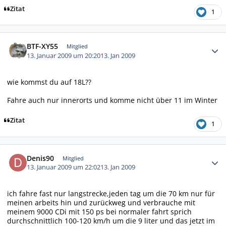
Zitat
1
Autor-Statistiken
BTF-XY55
Mitglied
13. Januar 2009 um 20:20
13. Jan 2009
wie kommst du auf 18L??
Fahre auch nur innerorts und komme nicht über 11 im Winter
Zitat
1
Autor-Statistiken
Denis90
Mitglied
13. Januar 2009 um 22:02
13. Jan 2009
ich fahre fast nur langstrecke,jeden tag um die 70 km nur für
meinen arbeits hin und zurückweg und verbrauche mit
meinem 9000 CDi mit 150 ps bei normaler fahrt sprich
durchschnittlich 100-120 km/h um die 9 liter und das jetzt im