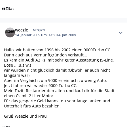
Zitat
Autor-Statistiken
weezle
Mitglied
14. Januar 2009 um 09:50
14. Jan 2009
Hallo ,wir hatten von 1996 bis 2002 einen 9000Turbo CC.
Dann auch aus Vernunftgründen verkauft...
Es kam ein Audi A2 Fsi mit sehr guter Ausstattung (S-Line,
Bose ....u.s.w.)
wir wurden nicht glücklich damit (Obwohl er auch nicht
langsam war)
Aber im Verglaich zum 9000 er einfach zu wenig Auto.
Jetzt fahren wir wieder 9000 Turbo CC.
Mein Fazit: Restaurier den alten und kauf dir für die Stadt
einen Cs mit 2 Liter Motor.
Für das gesparte Geld kannst du sehr lange tanken und
Unterhalt fürs Auto bezahlen.
Gruß Weezle und Frau