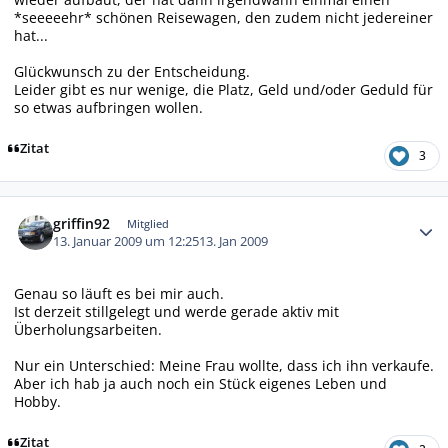
*seeeeehr* schönen Reisewagen, den zudem nicht jedereiner
hat...
Glückwunsch zu der Entscheidung.
Leider gibt es nur wenige, die Platz, Geld und/oder Geduld für
so etwas aufbringen wollen.
Zitat
3
Autor-Statistiken
griffin92
Mitglied
13. Januar 2009 um 12:25
13. Jan 2009
Genau so läuft es bei mir auch.
Ist derzeit stillgelegt und werde gerade aktiv mit
Überholungsarbeiten.
Nur ein Unterschied: Meine Frau wollte, dass ich ihn verkaufe.
Aber ich hab ja auch noch ein Stück eigenes Leben und
Hobby.
Zitat