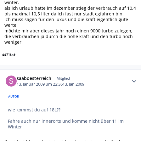
winter.
als ich urlaub hatte im dezember stieg der verbrauch auf 10,4
bis maximal 10,5 liter da ich fast nur stadt egfahren bin.
ich muss sagen für den luxus und die kraft eigentlich gute
werte.
möchte mir aber dieses jahr noch einen 9000 turbo zulegen,
die verbrauchen ja durch die hohe kraft und den turbo noch
weniger.
Zitat
Autor-Statistiken
saaboesterreich
Mitglied
13. Januar 2009 um 22:36
13. Jan 2009
AUTOR
wie kommst du auf 18L??
Fahre auch nur innerorts und komme nicht über 11 im
Winter