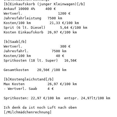
[b]Einkaufskorb (junger Kleinwagen)[/b]

Ankauf 10000 4%     400 €

Wertverl.                 1200 €

Jahresfahrleistung   7500 km

Kosten/100 km         21,33 €/100 km

Sprit (6 lt. Diesel)       5,64 €/100 km

Kosten Einkaufskorb  26,97 €/100 km

[b]Saab[/b]

Wertverl.                  300 €

Jahresfahrl.           7500 km

Kosten/100 km            40 €

Spritkosten (18 lt. Super)   16,56€

Gesamtkosten    20,56€ /100 km

[b]Kostengleichstand[/b]

Max Kosten           26,97 €/100 km

- Wertverl. Saab     4 €

Spritkosten: 22,97 €/100 km  entspr. 24,97lt/100 km

Ich denk da ist noch Luft nach oben

[/Milchmädchenrechnung]