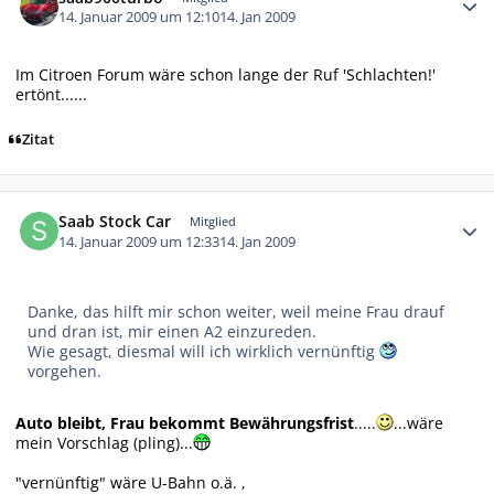
14. Januar 2009 um 12:10
14. Jan 2009
Im Citroen Forum wäre schon lange der Ruf 'Schlachten!'
ertönt......
Zitat
Autor-Statistiken
Saab Stock Car
Mitglied
14. Januar 2009 um 12:33
14. Jan 2009
Danke, das hilft mir schon weiter, weil meine Frau drauf
und dran ist, mir einen A2 einzureden.
Wie gesagt, diesmal will ich wirklich vernünftig
vorgehen.
Auto bleibt, Frau bekommt Bewährungsfrist
.....
...wäre
mein Vorschlag (pling)...
"vernünftig" wäre U-Bahn o.ä. ,