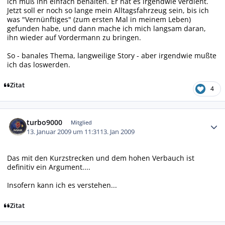
ich muß ihn einfach behalten. Er hat es irgendwie verdient.
Jetzt soll er noch so lange mein Alltagsfahrzeug sein, bis ich
was "Vernünftiges" (zum ersten Mal in meinem Leben)
gefunden habe, und dann mache ich mich langsam daran,
ihn wieder auf Vordermann zu bringen.
So - banales Thema, langweilige Story - aber irgendwie mußte
ich das loswerden.
Zitat
4
Autor-Statistiken
turbo9000
Mitglied
13. Januar 2009 um 11:31
13. Jan 2009
Das mit den Kurzstrecken und dem hohen Verbauch ist
definitiv ein Argument....
Insofern kann ich es verstehen...
Zitat