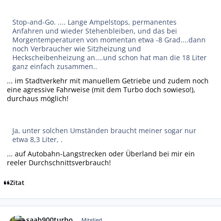
Stop-and-Go. .... Lange Ampelstops, permanentes
Anfahren und wieder Stehenbleiben, und das bei
Morgentemperaturen von momentan etwa -8 Grad....dann
noch Verbraucher wie Sitzheizung und
Heckscheibenheizung an....und schon hat man die 18 Liter
ganz einfach zusammen..
... im Stadtverkehr mit manuellem Getriebe und zudem noch
eine agressive Fahrweise (mit dem Turbo doch sowieso!),
durchaus möglich!
Ja, unter solchen Umständen braucht meiner sogar nur
etwa 8,3 Liter, .
... auf Autobahn-Langstrecken oder Überland bei mir ein
reeler Durchschnittsverbrauch!
Zitat
Autor-Statistiken
saab900turbo
Mitglied