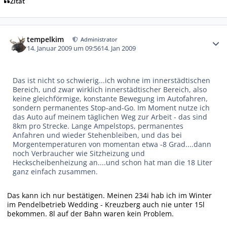
Zitat
Autor-Statistiken
tempelkim
Administrator
14. Januar 2009 um 09:56
14. Jan 2009
Das ist nicht so schwierig...ich wohne im innerstädtischen
Bereich, und zwar wirklich innerstädtischer Bereich, also
keine gleichförmige, konstante Bewegung im Autofahren,
sondern permanentes Stop-and-Go. Im Moment nutze ich
das Auto auf meinem täglichen Weg zur Arbeit - das sind
8km pro Strecke. Lange Ampelstops, permanentes
Anfahren und wieder Stehenbleiben, und das bei
Morgentemperaturen von momentan etwa -8 Grad....dann
noch Verbraucher wie Sitzheizung und
Heckscheibenheizung an....und schon hat man die 18 Liter
ganz einfach zusammen.
Das kann ich nur bestätigen. Meinen 234i hab ich im Winter
im Pendelbetrieb Wedding - Kreuzberg auch nie unter 15l
bekommen. 8l auf der Bahn waren kein Problem.