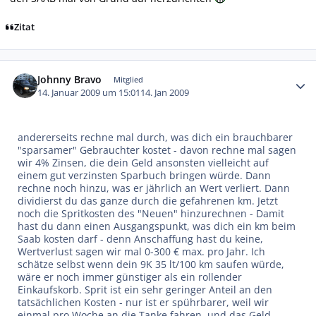
Zitat
Autor-Statistiken
Johnny Bravo
Mitglied
14. Januar 2009 um 15:01
14. Jan 2009
andererseits rechne mal durch, was dich ein brauchbarer
"sparsamer" Gebrauchter kostet - davon rechne mal sagen
wir 4% Zinsen, die dein Geld ansonsten vielleicht auf
einem gut verzinsten Sparbuch bringen würde. Dann
rechne noch hinzu, was er jährlich an Wert verliert. Dann
dividierst du das ganze durch die gefahrenen km. Jetzt
noch die Spritkosten des "Neuen" hinzurechnen - Damit
hast du dann einen Ausgangspunkt, was dich ein km beim
Saab kosten darf - denn Anschaffung hast du keine,
Wertverlust sagen wir mal 0-300 € max. pro Jahr. Ich
schätze selbst wenn dein 9K 35 lt/100 km saufen würde,
wäre er noch immer günstiger als ein rollender
Einkaufskorb. Sprit ist ein sehr geringer Anteil an den
tatsächlichen Kosten - nur ist er spührbarer, weil wir
einmal pro Woche an die Tanke fahren, und das Geld