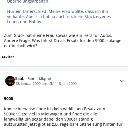
Überholungsarbeiten.
Nur ein Unterschied: Meine Frau wollte, dass ich ihn
verkaufe. Aber ich hab ja auch noch ein Stück eigenes
Leben und Hobby.
Zum Glück hat meine Frau sowas wie ein Herz für Autos.
Andere Frage: Was fährst Du als Ersatz für den 9000, solange
er überholt wird?
Zitat
Autor-Statistiken
Saab--Fan
Mitglied
13. Januar 2009 um 15:11
13. Jan 2009
9000
Komischerweise finde ich kein wirklichen Ersatz zum
9000er.Sitze viel in Mietwagen und finde die alle
langweilig.Bin sogar dabei den 9000er ständig
aufzurüsten.Jetzt gibt es z.B. regelbare Sitzheizung hinten für