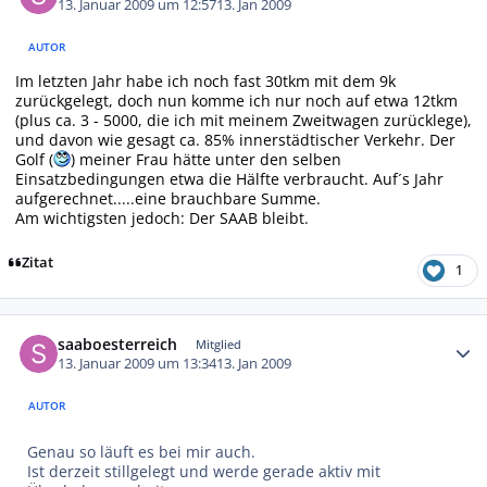
13. Januar 2009 um 12:57
13. Jan 2009
AUTOR
Im letzten Jahr habe ich noch fast 30tkm mit dem 9k
zurückgelegt, doch nun komme ich nur noch auf etwa 12tkm
(plus ca. 3 - 5000, die ich mit meinem Zweitwagen zurücklege),
und davon wie gesagt ca. 85% innerstädtischer Verkehr. Der
Golf (
) meiner Frau hätte unter den selben
Einsatzbedingungen etwa die Hälfte verbraucht. Auf´s Jahr
aufgerechnet.....eine brauchbare Summe.
Am wichtigsten jedoch: Der SAAB bleibt.
Zitat
1
Autor-Statistiken
saaboesterreich
Mitglied
13. Januar 2009 um 13:34
13. Jan 2009
AUTOR
Genau so läuft es bei mir auch.
Ist derzeit stillgelegt und werde gerade aktiv mit