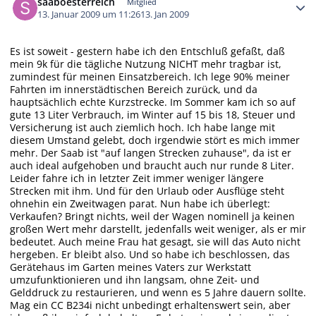
saaboesterreich
Mitglied
13. Januar 2009 um 11:26
13. Jan 2009
Es ist soweit - gestern habe ich den Entschluß gefaßt, daß
mein 9k für die tägliche Nutzung NICHT mehr tragbar ist,
zumindest für meinen Einsatzbereich. Ich lege 90% meiner
Fahrten im innerstädtischen Bereich zurück, und da
hauptsächlich echte Kurzstrecke. Im Sommer kam ich so auf
gute 13 Liter Verbrauch, im Winter auf 15 bis 18, Steuer und
Versicherung ist auch ziemlich hoch. Ich habe lange mit
diesem Umstand gelebt, doch irgendwie stört es mich immer
mehr. Der Saab ist "auf langen Strecken zuhause", da ist er
auch ideal aufgehoben und braucht auch nur runde 8 Liter.
Leider fahre ich in letzter Zeit immer weniger längere
Strecken mit ihm. Und für den Urlaub oder Ausflüge steht
ohnehin ein Zweitwagen parat. Nun habe ich überlegt:
Verkaufen? Bringt nichts, weil der Wagen nominell ja keinen
großen Wert mehr darstellt, jedenfalls weit weniger, als er mir
bedeutet. Auch meine Frau hat gesagt, sie will das Auto nicht
hergeben. Er bleibt also. Und so habe ich beschlossen, das
Gerätehaus im Garten meines Vaters zur Werkstatt
umzufunktionieren und ihn langsam, ohne Zeit- und
Gelddruck zu restaurieren, und wenn es 5 Jahre dauern sollte.
Mag ein CC B234i nicht unbedingt erhaltenswert sein, aber