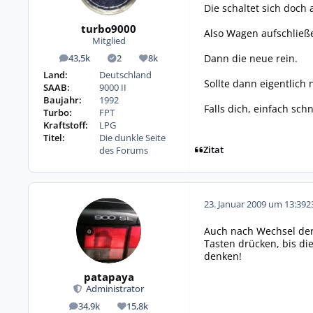
Die schaltet sich doch 
turbo9000
Also Wagen aufschließe
Mitglied
Dann die neue rein.
43,5k
2
8k
Beiträge
Lösungen
Reputation
Land:
Deutschland
Sollte dann eigentlich
SAAB:
9000 II
Baujahr:
1992
Falls dich, einfach schn
Turbo:
FPT
Kraftstoff:
LPG
Titel:
Die dunkle Seite
Zitat
des Forums
23. Januar 2009 um 13:39
2
Auch nach Wechsel der
Tasten drücken, bis di
denken!
patapaya
Administrator
34,9k
15,8k
Beiträge
Reputation