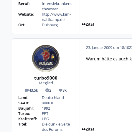
Beruf:
Intensivkrankens
chwester
Website:
http://www.kim-
nattkamp.de
Zitat
Ort:
Duisburg
23. Januar 2009 um 18:10
2
Warum hätte es auch kom
turbo9000
Mitglied
43,5k
2
8k
Beiträge
Lösungen
Reputation
Land:
Deutschland
SAAB:
9000 II
Baujahr:
1992
Turbo:
FPT
Kraftstoff:
LPG
Titel:
Die dunkle Seite
Zitat
des Forums