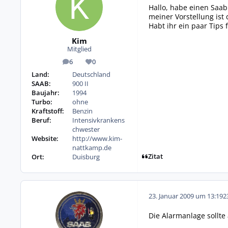
Hallo, habe einen Saab 
meiner Vorstellung ist 
Habt ihr ein paar Tips
Kim
Mitglied
6
0
Beiträge
Reputation
Land:
Deutschland
SAAB:
900 II
Baujahr:
1994
Turbo:
ohne
Kraftstoff:
Benzin
Beruf:
Intensivkrankens
chwester
Website:
http://www.kim-
nattkamp.de
Zitat
Ort:
Duisburg
23. Januar 2009 um 13:19
2
Die Alarmanlage sollte a