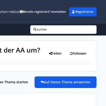
uchen
Aktivität
Bereits registriert? Anmelden
Registrieren
Suchen
it der AA um?
Teilen
Follower
es Thema starten
Auf dieses Thema antworten