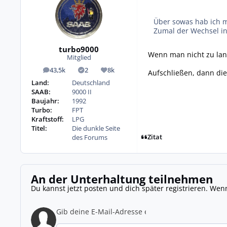
Über sowas hab ich 
Zumal der Wechsel in 
turbo9000
Wenn man nicht zu lang
Mitglied
43,5k
2
8k
Aufschließen, dann die 
Beiträge
Lösungen
Reputation
Land:
Deutschland
SAAB:
9000 II
Baujahr:
1992
Turbo:
FPT
Kraftstoff:
LPG
Titel:
Die dunkle Seite
Zitat
des Forums
An der Unterhaltung teilnehmen
Du kannst jetzt posten und dich später registrieren. Wen