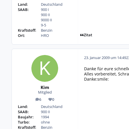
Land:
Deutschland
SAAB:
900 I
900 II
9000 II
9-5
Kraftstoff:
Benzin
Zitat
Ort:
HRO
23. Januar 2009 um 14:49
2
Danke für eure schnell
Alles vorbereitet, Sch
Danke:smile:
Kim
Mitglied
6
0
Beiträge
Reputation
Land:
Deutschland
SAAB:
900 II
Baujahr:
1994
Turbo:
ohne
Kraftstoff:
Benzin