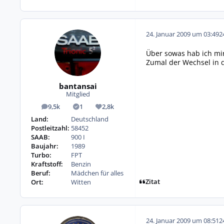
24. Januar 2009 um 03:49
2
Über sowas hab ich mi
Zumal der Wechsel in de
bantansai
Mitglied
9,5k
1
2,8k
Beiträge
Lösungen
Reputation
Land:
Deutschland
Postleitzahl:
58452
SAAB:
900 I
Baujahr:
1989
Turbo:
FPT
Kraftstoff:
Benzin
Beruf:
Mädchen für alles
Zitat
Ort:
Witten
24. Januar 2009 um 08:51
2