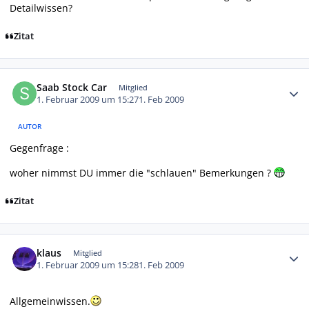
Detailwissen?
Zitat
Autor-Statistiken
Saab Stock Car
Mitglied
1. Februar 2009 um 15:27
1. Feb 2009
AUTOR
Gegenfrage :
woher nimmst DU immer die "schlauen" Bemerkungen ?
Zitat
Autor-Statistiken
klaus
Mitglied
1. Februar 2009 um 15:28
1. Feb 2009
Allgemeinwissen.