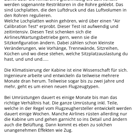
werden sogenannte Restriktoren in die Rohre geklebt. Das
sind Lochplatten, die den Luftdruck und das Luftvolumen in
den Rohren regulieren.
Welche Lochplatten wohin gehören, wird über einen "Air
Calibration Test" erprobt. Dieser Test ist aufwendig und
zeitintensiv. Diesen Test schenken sich die
Airlines/Wartungsbetriebe gern, wenn sie die
Sitzkonfiguration ändern. Dabei zählen schon kleinste
Veränderungen, wie Vorhänge, Trennwände, Sitzreihen,
Küchen und wo diese stehen, welche Sitzplatzauslastung du
hast, und und und.....
Die Klimatisierung der Kabine ist eine Wissenschaft für sich.
Ingenieure arbeite und entwickeln da teilweise mehrere
Monate dran herum. Teilweise sogar bis zu zwei Jahre und
mehr, geht es um einen neuen Flugzeugtypen.
Bei Umrüstungen dauert es einige Monate bis man das
richtige Verhältnis hat. Die ganze Umrüstung inkl. Teile,
welche in der Regel vom Flugzeughersteller entwickelt werden
dauert einige Wochen. Manche Airlines rüsten allerding nur
die Kabine um und gehen garnicht so ins Detail und ändern
auch die Belüftung. Dann kommt es eben zu solchen
unangenehmen Effekten wie Zug.