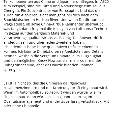
Teilkomponenten aus China und Japan herumfliegen. Im A320
zum Beispiel, sind die Türen und Notausstiege zum Teil aus
Chengdu. Ein Subcontractor von Eurocopter. Und das die
Türen funktionieren, sieht man ganz herrlich nach dem
Bauchklatscher im Hudson River. Und wenn Du dir nun die
Frage stellst, ob so'ne China-Airbus-Kabinentür überhaupt
was taugt, dann frag mal die Kollegen von Lufthansa-Technik
im Bezug auf den Vergleich Material- und
Verarbeitungsqualität Airbus vs. Boeing. Die Antwort dürfte
eindeutig sein und über jeden Zweifel erhaben.
Ich jedenfalls habe keine qualitativen Defizite erkennen
können. Ich könnte Dir jetzt diverse Anekdoten und Details
nennen, weshalb die Sorge um Chinateile im Flugzeugbau
und den möglichen Know-Howtransfer mehr oder minder
unbegründet sind, aber das würde hier den Rahmen
sprengen.
Es ist ja nicht so, das die Chinesen da irgendwas
zusammenzimmern und der Kram ungeprüft eingebaut wird.
Wenn im Automobilbau so geprüft werden würde, wie im
Flugzeugbau, dann wäre das ein Quantensprung im
Qualitätsmanagement und in der Zuverlässigkeitsstatistik. Mit
oder ohne Chinateile.