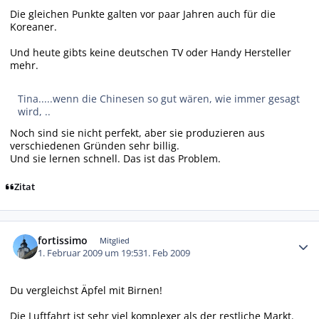
Die gleichen Punkte galten vor paar Jahren auch für die
Koreaner.
Und heute gibts keine deutschen TV oder Handy Hersteller
mehr.
Tina.....wenn die Chinesen so gut wären, wie immer gesagt
wird, ..
Noch sind sie nicht perfekt, aber sie produzieren aus
verschiedenen Gründen sehr billig.
Und sie lernen schnell. Das ist das Problem.
Zitat
Autor-Statistiken
fortissimo
Mitglied
1. Februar 2009 um 19:53
1. Feb 2009
Du vergleichst Äpfel mit Birnen!
Die Luftfahrt ist sehr viel komplexer als der restliche Markt.