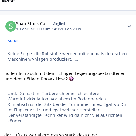
Zitat
Autor-Statistiken
Saab Stock Car
Mitglied
1. Februar 2009 um 14:05
1. Feb 2009
AUTOR
Keine Sorge, die Rohstoffe werden mit ehemals deutschen
Maschinen/Anlagen produziert......
hoffentlich auch mit den richtigen Legierungsbestandteilen
und dem nötigen Know - How ?
Und: Du hast im Türbereich eine schlechtere
Warmluftzirkulation. Vor allem im Bodenbereich.
Klimatisch ist der Sitz bei der Tür immer mies. Egal wo Du
im Flugzeug sitzt und egal welcher Hersteller.
Der verständigte Techniker wird da nicht viel ausrichten
können.
der Luftzug war allerdings so stark, dass eine