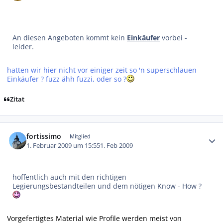
An diesen Angeboten kommt kein
Einkäufer
vorbei -
leider.
hatten wir hier nicht vor einiger zeit so 'n superschlauen
Einkäufer ? fuzz ähh fuzzi, oder so ?
Zitat
Autor-Statistiken
fortissimo
Mitglied
1. Februar 2009 um 15:55
1. Feb 2009
hoffentlich auch mit den richtigen
Legierungsbestandteilen und dem nötigen Know - How ?
Vorgefertigtes Material wie Profile werden meist von