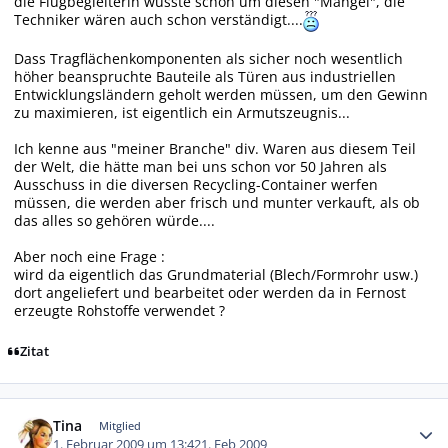
die Flugbegleiterin wusste schon um diesen "Mangel", die
Techniker wären auch schon verständigt....
Dass Tragflächenkomponenten als sicher noch wesentlich
höher beanspruchte Bauteile als Türen aus industriellen
Entwicklungsländern geholt werden müssen, um den Gewinn
zu maximieren, ist eigentlich ein Armutszeugnis...
Ich kenne aus "meiner Branche" div. Waren aus diesem Teil
der Welt, die hätte man bei uns schon vor 50 Jahren als
Ausschuss in die diversen Recycling-Container werfen
müssen, die werden aber frisch und munter verkauft, als ob
das alles so gehören würde....
Aber noch eine Frage :
wird da eigentlich das Grundmaterial (Blech/Formrohr usw.)
dort angeliefert und bearbeitet oder werden da in Fernost
erzeugte Rohstoffe verwendet ?
Zitat
Autor-Statistiken
Tina
Mitglied
1. Februar 2009 um 13:42
1. Feb 2009