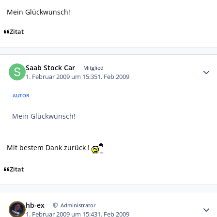
Mein Glückwunsch!
Zitat
Autor-Statistiken
Saab Stock Car
Mitglied
1. Februar 2009 um 15:35
1. Feb 2009
AUTOR
Mein Glückwunsch!
Mit bestem Dank zurück !
Zitat
Autor-Statistiken
hb-ex
Administrator
1. Februar 2009 um 15:43
1. Feb 2009