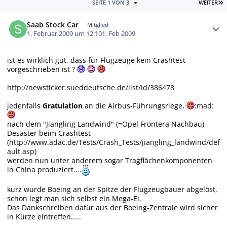
L
SEITE 1 VON 3
WEITER
Autor-Statistiken
Saab Stock Car
Mitglied
1. Februar 2009 um 12:10
1. Feb 2009
ist es wirklich gut, dass für Flugzeuge kein Crashtest
vorgeschrieben ist ?
http://newsticker.sueddeutsche.de/list/id/386478
jedenfalls
Gratulation
an die Airbus-Führungsriege,
:mad:
nach dem "Jiangling Landwind" (=Opel Frontera Nachbau)
Desaster beim Crashtest
(
http://www.adac.de/Tests/Crash_Tests/jiangling_landwind/def
ault.asp
)
werden nun unter anderem sogar Tragflächenkomponenten
in China produziert....
kurz wurde Boeing an der Spitze der Flugzeugbauer abgelöst,
schon legt man sich selbst ein Mega-Ei.
Das Dankschreiben dafür aus der Boeing-Zentrale wird sicher
in Kürze eintreffen.....