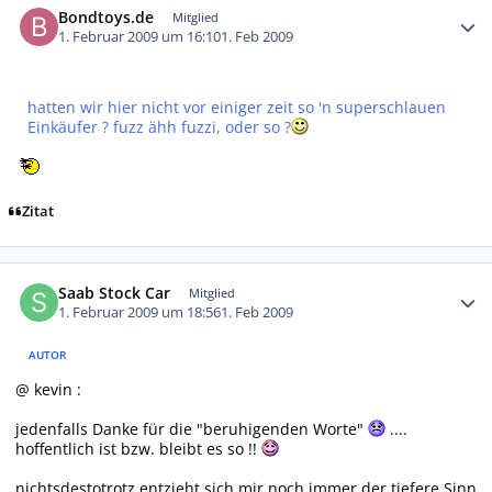
Bondtoys.de
Mitglied
1. Februar 2009 um 16:10
1. Feb 2009
hatten wir hier nicht vor einiger zeit so 'n superschlauen
Einkäufer ? fuzz ähh fuzzi, oder so ?
Zitat
Autor-Statistiken
Saab Stock Car
Mitglied
1. Februar 2009 um 18:56
1. Feb 2009
AUTOR
@ kevin :
jedenfalls Danke für die "beruhigenden Worte"
....
hoffentlich ist bzw. bleibt es so !!
nichtsdestotrotz entzieht sich mir noch immer der tiefere Sinn