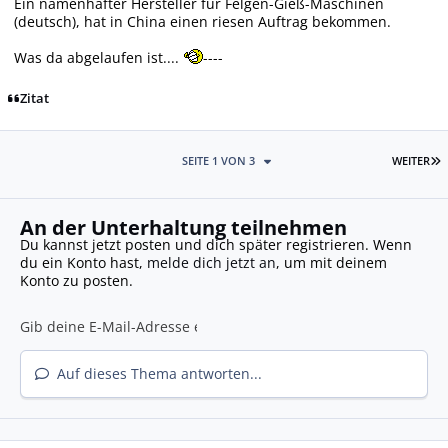
Ein namenhafter Hersteller für Felgen-Gieß-Maschinen
(deutsch), hat in China einen riesen Auftrag bekommen.
Was da abgelaufen ist....
----
Zitat
L
SEITE 1 VON 3
WEITER
An der Unterhaltung teilnehmen
Du kannst jetzt posten und dich später registrieren. Wenn
du ein Konto hast,
melde dich jetzt an
, um mit deinem
Konto zu posten.
Auf dieses Thema antworten...