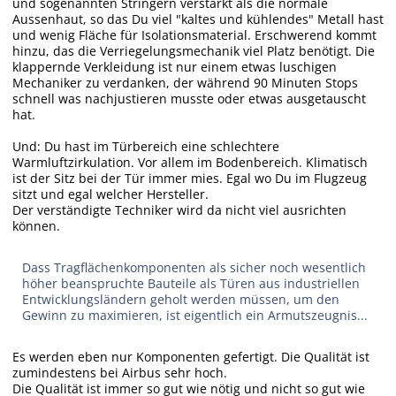
und sogenannten Stringern verstärkt als die normale
Aussenhaut, so das Du viel "kaltes und kühlendes" Metall hast
und wenig Fläche für Isolationsmaterial. Erschwerend kommt
hinzu, das die Verriegelungsmechanik viel Platz benötigt. Die
klappernde Verkleidung ist nur einem etwas luschigen
Mechaniker zu verdanken, der während 90 Minuten Stops
schnell was nachjustieren musste oder etwas ausgetauscht
hat.
Und: Du hast im Türbereich eine schlechtere
Warmluftzirkulation. Vor allem im Bodenbereich. Klimatisch
ist der Sitz bei der Tür immer mies. Egal wo Du im Flugzeug
sitzt und egal welcher Hersteller.
Der verständigte Techniker wird da nicht viel ausrichten
können.
Dass Tragflächenkomponenten als sicher noch wesentlich
höher beanspruchte Bauteile als Türen aus industriellen
Entwicklungsländern geholt werden müssen, um den
Gewinn zu maximieren, ist eigentlich ein Armutszeugnis...
Es werden eben nur Komponenten gefertigt. Die Qualität ist
zumindestens bei Airbus sehr hoch.
Die Qualität ist immer so gut wie nötig und nicht so gut wie