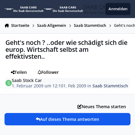
Zum Inhalt springen
SAAB CARS
Anmelden
Die Saab Gemeinschaft
Startseite
Saab Allgemein
Saab Stammtisch
Geht's noch
Geht's noch ? ..oder wie schädigt sich die
europ. Wirtschaft selbst am
effektivsten..
Teilen
Follower
Saab Stock Car
1. Februar 2009 um 12:10
1. Feb 2009
in
Saab Stammtisch
Neues Thema starten
Auf dieses Thema antworten