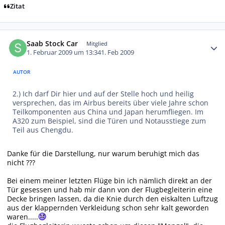
Zitat
Autor-Statistiken
Saab Stock Car
Mitglied
1. Februar 2009 um 13:34
1. Feb 2009
AUTOR
2.) Ich darf Dir hier und auf der Stelle hoch und heilig
versprechen, das im Airbus bereits über viele Jahre schon
Teilkomponenten aus China und Japan herumfliegen. Im
A320 zum Beispiel, sind die Türen und Notausstiege zum
Teil aus Chengdu.
Danke für die Darstellung, nur warum beruhigt mich das
nicht ???
Bei einem meiner letzten Flüge bin ich nämlich direkt an der
Tür gesessen und hab mir dann von der Flugbegleiterin eine
Decke bringen lassen, da die Knie durch den eiskalten Luftzug
aus der klappernden Verkleidung schon sehr kalt geworden
waren.....