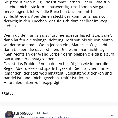
Sie produzieren billig....das stimmt. Lernen....nein....das tun
sie eben nicht! Sie lernen auswendig. Das können sie ganz
hervorragend. Ich will die Burschen bestimmt nicht
schlechtreden. Aber denen steckt der Kommunismus noch
derartig in den Knochen, das sie sich damit selber im Weg
stehen.
Wenn du den Jungs sagst "Lauf geradeaus bis ich Stop sage",
dann laufen die solange Richtung Horizont, bis sie von hinten
wieder ankommen. Wenn jedoch eine Mauer im Weg steht,
dann bleiben die davor stehen. Und wenn man nicht sagt
"Geh rechts an der Wand vorbei" dann bleiben die da bis zum
Sanktnimmerleinstag stehen.
Das ist das Problem! Ausnahmen bestätigen wie immer die
Regel. Aber diese sind spärlich gesäht. Die brauchen immer
jemanden, der sagt wo's langgeht. Selbstständig denken und
handel ist ihnen nicht gegeben. Dafür ist deren
Hirarchiedenken zu ausgeprägt.
Zitat
Autor-Statistiken
turbo9000
Mitglied
1. Februar 2009 um 20:02
1. Feb 2009