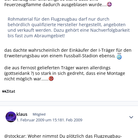
Feuerzeugflamme dadurch ausgeblasen wurde....
Rohmaterial für den Flugzeugbau darf nur durch
behördlich qualifizierte Hersteller hergestellt, angeboten
und verkauft werden. Dazu gehört eine Nachverfolgbarkeit
bis fast zum Abraumgebiet!
das dachte wahrscheinlich der Einkäufer der I-Träger für den
Erweiterungsbau von einem Fussball-Stadion ebenso,
die aus Fernost gelieferten Träger waren allerdings
(gottseidank ?) so stark in sich gedreht, dass eine Montage
nicht möglich war......
Zitat
Autor-Statistiken
klaus
Mitglied
1. Februar 2009 um 15:18
1. Feb 2009
@stockcar: Woher nimmst Du plötzlich das Flugzeugbau-