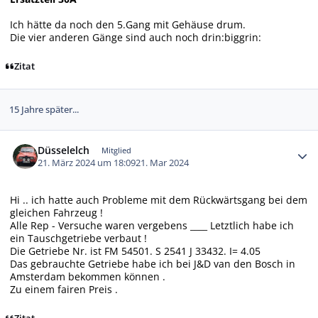
Ich hätte da noch den 5.Gang mit Gehäuse drum.
Die vier anderen Gänge sind auch noch drin:biggrin:
Zitat
15 Jahre später...
Autor-Statistiken
Düsselelch
Mitglied
21. März 2024 um 18:09
21. Mar 2024
Hi .. ich hatte auch Probleme mit dem Rückwärtsgang bei dem
gleichen Fahrzeug !
Alle Rep - Versuche waren vergebens ____ Letztlich habe ich
ein Tauschgetriebe verbaut !
Die Getriebe Nr. ist FM 54501. S 2541 J 33432. I= 4.05
Das gebrauchte Getriebe habe ich bei J&D van den Bosch in
Amsterdam bekommen können .
Zu einem fairen Preis .