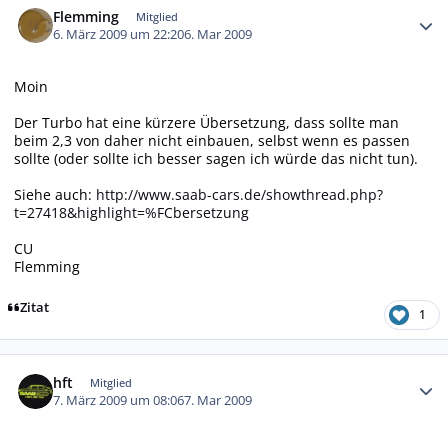
Flemming
Mitglied
6. März 2009 um 22:20
6. Mar 2009
Moin
Der Turbo hat eine kürzere Übersetzung, dass sollte man
beim 2,3 von daher nicht einbauen, selbst wenn es passen
sollte (oder sollte ich besser sagen ich würde das nicht tun).
Siehe auch:
http://www.saab-cars.de/showthread.php?
t=27418&highlight=%FCbersetzung
CU
Flemming
Zitat
1
Autor-Statistiken
hft
Mitglied
7. März 2009 um 08:06
7. Mar 2009