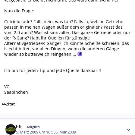
Nun die Frage:
Getriebe ade? Falls nein, was tun? Falls ja, welche Getriebe
passen in meinen Wagen außer dem originalen? Passt das
vom 2.0 auch? Was ist sinnvoller: Das ganze Getriebe oder nur
der R-Gang? Habt ihr Quellen für günstige
Alternativgetriebe/R-Gänge? Ich könnte Scheiße schreien, das
is echt bitter, vor allen Dingen, wenn die anderen Gänge
wieder so butterweich reingehen....
Ich bin für jeden Tip und jede Quelle dankbar!!!
VG
Saabinchen
Zitat
Autor-Statistiken
hft
Mitglied
5. März 2009 um 16:55
5. Mar 2009