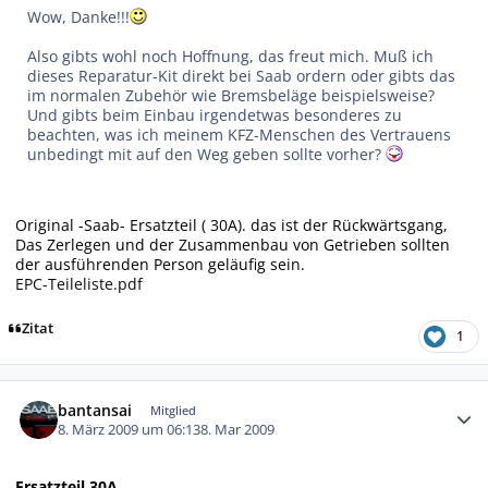
Wow, Danke!!!
Also gibts wohl noch Hoffnung, das freut mich. Muß ich
dieses Reparatur-Kit direkt bei Saab ordern oder gibts das
im normalen Zubehör wie Bremsbeläge beispielsweise?
Und gibts beim Einbau irgendetwas besonderes zu
beachten, was ich meinem KFZ-Menschen des Vertrauens
unbedingt mit auf den Weg geben sollte vorher?
Original -Saab- Ersatzteil ( 30A). das ist der Rückwärtsgang,
Das Zerlegen und der Zusammenbau von Getrieben sollten
der ausführenden Person geläufig sein.
EPC-Teileliste.pdf
Zitat
1
Autor-Statistiken
bantansai
Mitglied
8. März 2009 um 06:13
8. Mar 2009
Ersatzteil 30A