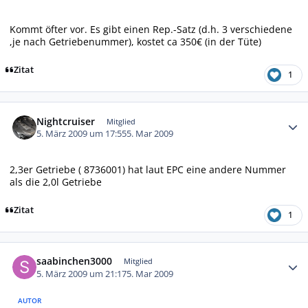
Kommt öfter vor. Es gibt einen Rep.-Satz (d.h. 3 verschiedene
,je nach Getriebenummer), kostet ca 350€ (in der Tüte)
Zitat
1
Autor-Statistiken
Nightcruiser
Mitglied
5. März 2009 um 17:55
5. Mar 2009
2,3er Getriebe ( 8736001) hat laut EPC eine andere Nummer
als die 2,0l Getriebe
Zitat
1
Autor-Statistiken
saabinchen3000
Mitglied
5. März 2009 um 21:17
5. Mar 2009
AUTOR