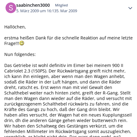
saabinchen3000
Mitglied
5. März 2009 um 16:13
5. Mar 2009
Hallöchen,
erstma heißen Dank für die schnelle Reaktion auf meine letzte
Frage!!!
Nun folgendes:
Das Getriebe ist wohl definitiv im Eimer bei meinem 900 II
Cabriolet 2.3 (150PS). Der Rückwärtsgang greift nicht mehr,
ich kann ihn einlegen, aber wenn man den Wagen anhebt,
sodaß die Räder in der Luft hängen, und dann die Räder
dreht, ratscht es. Erst wenn man mit viel Gewalt den
Schalthebel weiter nach hinten zieht, greift der R-Gang. Stellt
man den Wagen dann wieder auf die Räder, und versucht mit
zurückgezogenem Schalthebel rückwärts zu fahren, sind die
Kräfte des Gangs zu hoch, daß der Gang drin bleibt. Wir
haben alles versucht, der Wagen hat ein neues Kupplungsseil
drin, dh die anderen Gänge gehen wieder butterweich rein.
Wir haben den Schaltweg des Gestänges verkürzt, um die
fehlenden Millimeter im Rückwärtsgang somit auszugleichen,
vergeblich, er bleibt nicht drin. Das wars dann wohl, ne?