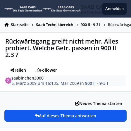
Zum Inhalt springen
SAAB CARS
Anmelden
Die Saab Gemeinschaft
Startseite
Saab Technikbereich
900 II - 9-3 I
Rückwärtsgang
Rückwärtsgang greift nicht mehr. Alles
probiert. Welche Getr. passen in 900 II
2.3 ?
Teilen
Follower
saabinchen3000
5. März 2009 um 16:13
5. Mar 2009
in
900 II - 9-3 I
Neues Thema starten
Auf dieses Thema antworten
Autor-Statistiken