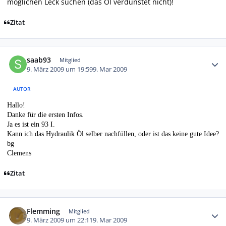
möglichen Leck suchen (das Öl verdunstet nicht)!
Zitat
Autor-Statistiken
saab93
Mitglied
9. März 2009 um 19:59
9. Mar 2009
AUTOR
Hallo!
Danke für die ersten Infos.
Ja es ist ein 93 I.
Kann ich das Hydraulik Öl selber nachfüllen, oder ist das keine gute Idee?
bg
Clemens
Zitat
Autor-Statistiken
Flemming
Mitglied
9. März 2009 um 22:11
9. Mar 2009