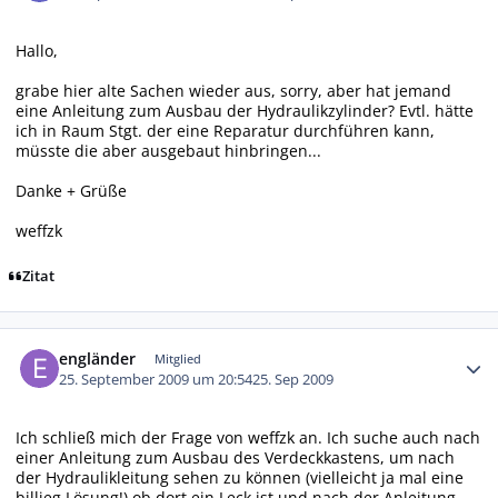
Hallo,
grabe hier alte Sachen wieder aus, sorry, aber hat jemand
eine Anleitung zum Ausbau der Hydraulikzylinder? Evtl. hätte
ich in Raum Stgt. der eine Reparatur durchführen kann,
müsste die aber ausgebaut hinbringen...
Danke + Grüße
weffzk
Zitat
Autor-Statistiken
engländer
Mitglied
25. September 2009 um 20:54
25. Sep 2009
Ich schließ mich der Frage von weffzk an. Ich suche auch nach
einer Anleitung zum Ausbau des Verdeckkastens, um nach
der Hydraulikleitung sehen zu können (vielleicht ja mal eine
billieg Lösung!) ob dort ein Leck ist und nach der Anleitung