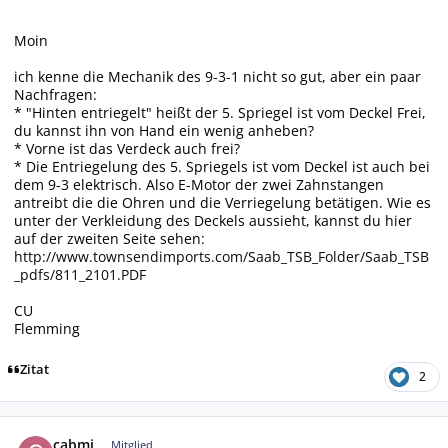
Moin
ich kenne die Mechanik des 9-3-1 nicht so gut, aber ein paar
Nachfragen:
* "Hinten entriegelt" heißt der 5. Spriegel ist vom Deckel Frei,
du kannst ihn von Hand ein wenig anheben?
* Vorne ist das Verdeck auch frei?
* Die Entriegelung des 5. Spriegels ist vom Deckel ist auch bei
dem 9-3 elektrisch. Also E-Motor der zwei Zahnstangen
antreibt die die Ohren und die Verriegelung betätigen. Wie es
unter der Verkleidung des Deckels aussieht, kannst du hier
auf der zweiten Seite sehen:
http://www.townsendimports.com/Saab_TSB_Folder/Saab_TSB
_pdfs/811_2101.PDF
CU
Flemming
Zitat
2
Autor-Statistiken
cabmi
Mitglied