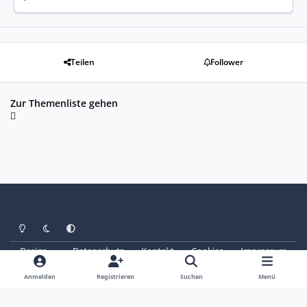
Teilen
Follower
Zur Themenliste gehen
Heller Modus
Dunkler Modus
Systemeinstellung
Design
Datenschutz
Kontakt
Cookies
Impressum
© Copyright 2025 - SAABoteure e. V.
Powered by
Invision Community
Anmelden
Registrieren
Suchen
Menü