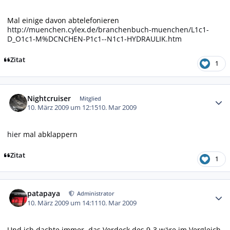
Mal einige davon abtelefonieren
http://muenchen.cylex.de/branchenbuch-muenchen/L1c1-
D_O1c1-M%DCNCHEN-P1c1--N1c1-HYDRAULIK.htm
Zitat
1
Autor-Statistiken
Nightcruiser
Mitglied
10. März 2009 um 12:15
10. Mar 2009
hier
mal abklappern
Zitat
1
Autor-Statistiken
patapaya
Administrator
10. März 2009 um 14:11
10. Mar 2009
Und ich dachte immer, das Verdeck des 9-3 wäre im Vergleich