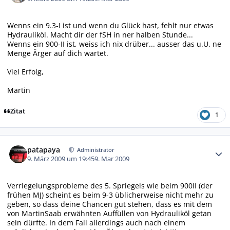
Wenns ein 9.3-I ist und wenn du Glück hast, fehlt nur etwas
Hydrauliköl. Macht dir der fSH in ner halben Stunde...
Wenns ein 900-II ist, weiss ich nix drüber... ausser das u.U. ne
Menge Ärger auf dich wartet.
Viel Erfolg,
Martin
Zitat
1
Autor-Statistiken
patapaya
Administrator
9. März 2009 um 19:45
9. Mar 2009
Verriegelungsprobleme des 5. Spriegels wie beim 900II (der
frühen MJ) scheint es beim 9-3 üblicherweise nicht mehr zu
geben, so dass deine Chancen gut stehen, dass es mit dem
von MartinSaab erwähnten Auffüllen von Hydrauliköl getan
sein dürfte. In dem Fall allerdings auch nach einem