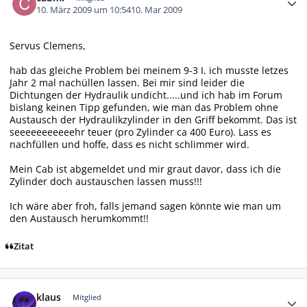
10. März 2009 um 10:54
10. Mar 2009
Servus Clemens,
hab das gleiche Problem bei meinem 9-3 I. ich musste letzes
Jahr 2 mal nachüllen lassen. Bei mir sind leider die
Dichtungen der Hydraulik undicht.....und ich hab im Forum
bislang keinen Tipp gefunden, wie man das Problem ohne
Austausch der Hydraulikzylinder in den Griff bekommt. Das ist
seeeeeeeeeeehr teuer (pro Zylinder ca 400 Euro). Lass es
nachfüllen und hoffe, dass es nicht schlimmer wird.
Mein Cab ist abgemeldet und mir graut davor, dass ich die
Zylinder doch austauschen lassen muss!!!
Ich wäre aber froh, falls jemand sagen könnte wie man um
den Austausch herumkommt!!
Zitat
Autor-Statistiken
klaus
Mitglied