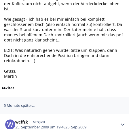
der Kofferaum nicht aufgeht, wenn der Verdeckdeckel oben
ist.
Wie gesagt - ich hab es bei mir einfach bei komplett
geschlossenem Dach (also einfach normal zu) kontrolliert. Da
war der Stand kurz unter min. Der kater meinte halt, dass
man es bei offenem Dach kontrolliert (auch wenn mir das pdf
dort nicht ganz klar scheint....
EDIT: Was natürlich gehen würde: Sitze um Klappen, dann
Dach in die entsprechende Position bringen und dann
reinkrabbeln. :-)
Gruss,
Martin
Zitat
5 Monate später...
Autor-Statistiken
weffzk
Mitglied
25. September 2009 um 19:48
25. Sep 2009