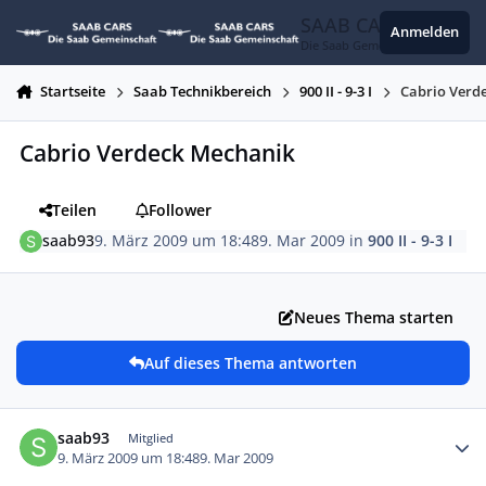
Zum Inhalt springen
SAAB CARS
Anmelden
Die Saab Gemeinschaft
Startseite
Saab Technikbereich
900 II - 9-3 I
Cabrio Verd
Cabrio Verdeck Mechanik
Teilen
Follower
saab93
9. März 2009 um 18:48
9. Mar 2009
in
900 II - 9-3 I
Neues Thema starten
Auf dieses Thema antworten
Autor-Statistiken
saab93
Mitglied
9. März 2009 um 18:48
9. Mar 2009