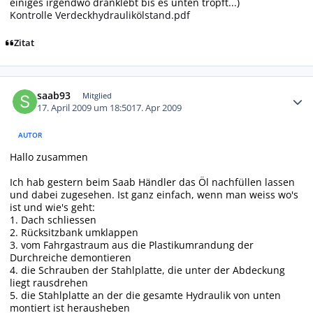
einiges irgendwo dranklebt bis es unten tropft...)
Kontrolle Verdeckhydraulikölstand.pdf
Zitat
Autor-Statistiken
saab93
Mitglied
17. April 2009 um 18:50
17. Apr 2009
AUTOR
Hallo zusammen
Ich hab gestern beim Saab Händler das Öl nachfüllen lassen
und dabei zugesehen. Ist ganz einfach, wenn man weiss wo's
ist und wie's geht:
1. Dach schliessen
2. Rücksitzbank umklappen
3. vom Fahrgastraum aus die Plastikumrandung der
Durchreiche demontieren
4. die Schrauben der Stahlplatte, die unter der Abdeckung
liegt rausdrehen
5. die Stahlplatte an der die gesamte Hydraulik von unten
montiert ist herausheben