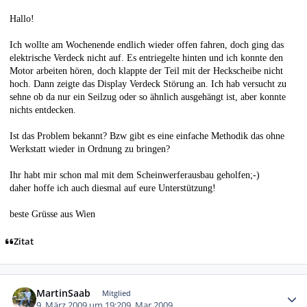
Hallo!
Ich wollte am Wochenende endlich wieder offen fahren, doch ging das
elektrische Verdeck nicht auf. Es entriegelte hinten und ich konnte den
Motor arbeiten hören, doch klappte der Teil mit der Heckscheibe nicht
hoch. Dann zeigte das Display Verdeck Störung an. Ich hab versucht zu
sehne ob da nur ein Seilzug oder so ähnlich ausgehängt ist, aber konnte
nichts entdecken.
Ist das Problem bekannt? Bzw gibt es eine einfache Methodik das ohne
Werkstatt wieder in Ordnung zu bringen?
Ihr habt mir schon mal mit dem Scheinwerferausbau geholfen;-)
daher hoffe ich auch diesmal auf eure Unterstützung!
beste Grüsse aus Wien
Zitat
Autor-Statistiken
MartinSaab
Mitglied
9. März 2009 um 19:20
9. Mar 2009