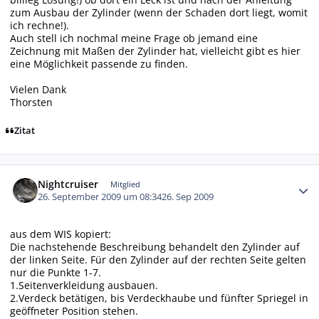
zum Ausbau der Zylinder (wenn der Schaden dort liegt, womit
ich rechne!).
Auch stell ich nochmal meine Frage ob jemand eine
Zeichnung mit Maßen der Zylinder hat, vielleicht gibt es hier
eine Möglichkeit passende zu finden.
Vielen Dank
Thorsten
Zitat
Autor-Statistiken
Nightcruiser
Mitglied
26. September 2009 um 08:34
26. Sep 2009
aus dem WIS kopiert:
Die nachstehende Beschreibung behandelt den Zylinder auf
der linken Seite. Für den Zylinder auf der rechten Seite gelten
nur die Punkte 1-7.
1.Seitenverkleidung ausbauen.
2.Verdeck betätigen, bis Verdeckhaube und fünfter Spriegel in
geöffneter Position stehen.