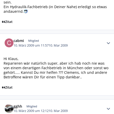
sein.
Ein Hydraulik-Fachbetrieb (in Deiner Nahe) erledigt so etwas
andauernd.
Zitat
Autor-Statistiken
cabmi
Mitglied
10. März 2009 um 11:57
10. Mar 2009
Hi Klaus,
Reparieren wär natürlich super, aber ich hab noch nie was
von einem derartigen Fachbetrieb in München oder sonst wo
gehört..... Kannst Du mir helfen ??? Clemens, ich und andere
Betroffene wären Dir für einen Tipp dankbar..
Zitat
Autor-Statistiken
gghh
Mitglied
10. März 2009 um 12:12
10. Mar 2009