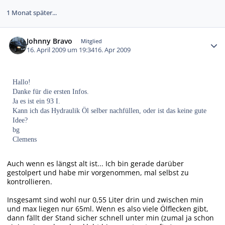
1 Monat später...
Autor-Statistiken
Johnny Bravo
Mitglied
16. April 2009 um 19:34
16. Apr 2009
Hallo!
Danke für die ersten Infos.
Ja es ist ein 93 I.
Kann ich das Hydraulik Öl selber nachfüllen, oder ist das keine gute
Idee?
bg
Clemens
Auch wenn es längst alt ist... Ich bin gerade darüber
gestolpert und habe mir vorgenommen, mal selbst zu
kontrollieren.
Insgesamt sind wohl nur 0,55 Liter drin und zwischen min
und max liegen nur 65ml. Wenn es also viele Ölflecken gibt,
dann fällt der Stand sicher schnell unter min (zumal ja schon