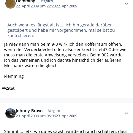
Flemming
Mitglied
22. April 2009 um 22:23
22. Apr 2009
Auch wenn es längst alt ist... Ich bin gerade darüber
gestolpert und habe mir vorgenommen, mal selbst zu
kontrollieren.
Ja wie? Kann man beim 9-3 wirklich den Kofferraum öffnen,
wenn der Verdeckdeckel offen also senkrecht steht? Oder wie
muss man die erste Anweisung verstehen. Beim 902 würde
ich das verneinen und ich dachte hinsichtlich der äußeren
Mechanik wären die gleich.
Flemming
Zitat
Autor-Statistiken
Johnny Bravo
Mitglied
23. April 2009 um 05:06
23. Apr 2009
Stimmt.... Jetzt wo du es sagst, würde ich auch schätzen, dass