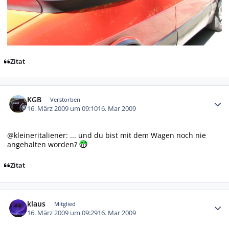
Zitat
Autor-Statistiken
KGB
Verstorben
16. März 2009 um 09:10
16. Mar 2009
@kleineritaliener: ... und du bist mit dem Wagen noch nie
angehalten worden?
Zitat
Autor-Statistiken
klaus
Mitglied
16. März 2009 um 09:29
16. Mar 2009