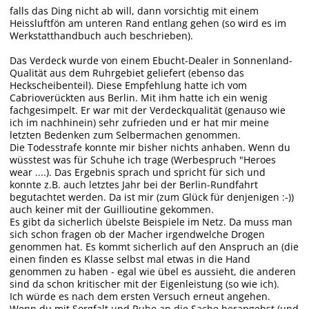
falls das Ding nicht ab will, dann vorsichtig mit einem
Heissluftfön am unteren Rand entlang gehen (so wird es im
Werkstatthandbuch auch beschrieben).
Das Verdeck wurde von einem Ebucht-Dealer in Sonnenland-
Qualität aus dem Ruhrgebiet geliefert (ebenso das
Heckscheibenteil). Diese Empfehlung hatte ich vom
Cabrioverückten aus Berlin. Mit ihm hatte ich ein wenig
fachgesimpelt. Er war mit der Verdeckqualität (genauso wie
ich im nachhinein) sehr zufrieden und er hat mir meine
letzten Bedenken zum Selbermachen genommen.
Die Todesstrafe konnte mir bisher nichts anhaben. Wenn du
wüsstest was für Schuhe ich trage (Werbespruch "Heroes
wear ....). Das Ergebnis sprach und spricht für sich und
konnte z.B. auch letztes Jahr bei der Berlin-Rundfahrt
begutachtet werden. Da ist mir (zum Glück für denjenigen :-))
auch keiner mit der Guillioutine gekommen.
Es gibt da sicherlich übelste Beispiele im Netz. Da muss man
sich schon fragen ob der Macher irgendwelche Drogen
genommen hat. Es kommt sicherlich auf den Anspruch an (die
einen finden es Klasse selbst mal etwas in die Hand
genommen zu haben - egal wie übel es aussieht, die anderen
sind da schon kritischer mit der Eigenleistung (so wie ich).
Ich würde es nach dem ersten Versuch erneut angehen.
Wenn du mit Sorgfalt und Ruhe an die Sache herangehst (und