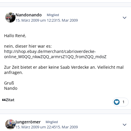
Autor-Statistiken
Nandonando
Mitglied
15. März 2009 um 12:23
15. Mar 2009
Hallo René,
nein, dieser hier war es:
http://shop.ebay.de/merchant/cabrioverdecke-
online_W0QQ_nkwZQQ_armrsZ1QQ_fromZQQ_mdoZ
Zur Zeit bietet er aber keine Saab Verdecke an. Vielleicht mal
anfragen.
Gruß
Nando
Zitat
1
Autor-Statistiken
jungerrömer
Mitglied
15. März 2009 um 22:45
15. Mar 2009