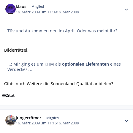
Autor-Statistiken
klaus
Mitglied
16. März 2009 um 11:09
16. Mar 2009
Tüv und Au kommen neu im April. Oder was meint Ihr?
.
Bilderrätsel.
...: Mir ging es um KHM als
optionalen Lieferanten
eines
Verdeckes. ...
Gibts noch Weitere die Sonnenland-Qualität anbieten?
Zitat
Autor-Statistiken
jungerrömer
Mitglied
16. März 2009 um 11:16
16. Mar 2009