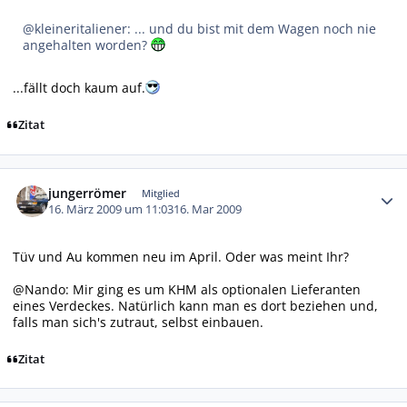
@kleineritaliener: ... und du bist mit dem Wagen noch nie
angehalten worden?
...fällt doch kaum auf.
Zitat
Autor-Statistiken
jungerrömer
Mitglied
16. März 2009 um 11:03
16. Mar 2009
Tüv und Au kommen neu im April. Oder was meint Ihr?
@Nando: Mir ging es um KHM als optionalen Lieferanten
eines Verdeckes. Natürlich kann man es dort beziehen und,
falls man sich's zutraut, selbst einbauen.
Zitat