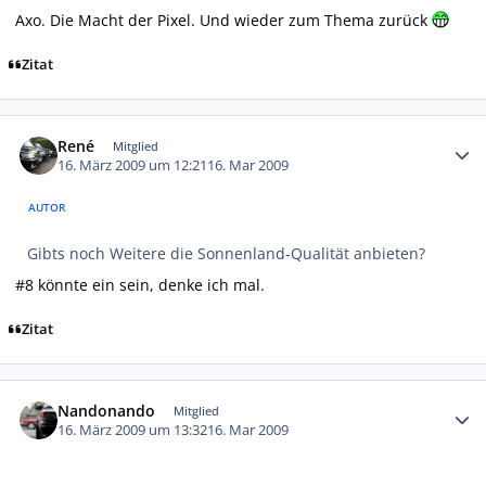
Axo. Die Macht der Pixel. Und wieder zum Thema zurück
Zitat
Autor-Statistiken
René
Mitglied
16. März 2009 um 12:21
16. Mar 2009
AUTOR
Gibts noch Weitere die Sonnenland-Qualität anbieten?
#8 könnte ein sein, denke ich mal.
Zitat
Autor-Statistiken
Nandonando
Mitglied
16. März 2009 um 13:32
16. Mar 2009