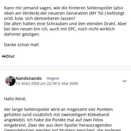
Kann mir jemand sagen, wie die hinteren Seitenspoiler (also
oben am Verdeck) der neueren Genaration (MY '92-) befestigt
sind, bzw. sich demontieren lassen?
Die alten hatten eine Schrauben und den elenden Draht. Aber
bei den neuen bin ich, auch mit EPC, noch nicht wirklich
dahinter gestigen.
Danke schon mal!
Zitat
Autor-Statistiken
Nandonando
Mitglied
13. März 2009 um 22:18
13. Mar 2009
Hallo René,
der lange Seitenspoiler wird an insgesamt vier Punkten
gehalten (und zusätzlich mit zweiseitigem Klebeband
angeklebt). Ich habe die Punkte mal auf zwei Fotos
eingekreist. Zwei der aus dem Spoiler herausragenden
Gewindebolzen werden mit Muttern gesichert, die anderen