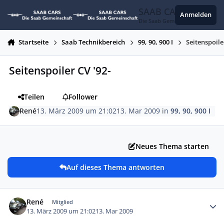
Zum Inhalt springen
SAAB CARS
Anmelden
Die Saab Gemeinschaft
Startseite
Saab Technikbereich
99, 90, 900 I
Seitenspoile
Seitenspoiler CV '92-
Teilen
Follower
René
13. März 2009 um 21:02
13. Mar 2009
in
99, 90, 900 I
Neues Thema starten
Auf dieses Thema antworten
Autor-Statistiken
René
Mitglied
13. März 2009 um 21:02
13. Mar 2009