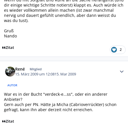
dir einige wichtige Schritte notierst) klappt es. Auch würde ich
es wieder vollkommen allein machen (ist zwar manchmal
nervig und dauert gefühlt unendlich, aber dann weisst du
was du tust).
Gruß
Nando
Zitat
2
Autor-Statistiken
René
Mitglied
15. März 2009 um 12:08
15. Mar 2009
AUTOR
War es in der Bucht "verdeck-e...ss", oder ein anderer
Anbieter?
Gern auch per PN. Hätte ja Micha (Cabrioverrückter) schon
gefragt, kann ihn aber derzeit nicht erreichen.
Zitat