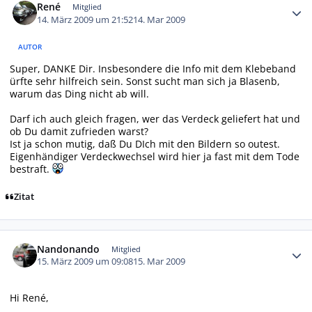
René
Mitglied
14. März 2009 um 21:52
14. Mar 2009
AUTOR
Super, DANKE Dir. Insbesondere die Info mit dem Klebeband
ürfte sehr hilfreich sein. Sonst sucht man sich ja Blasenb,
warum das Ding nicht ab will.
Darf ich auch gleich fragen, wer das Verdeck geliefert hat und
ob Du damit zufrieden warst?
Ist ja schon mutig, daß Du DIch mit den Bildern so outest.
Eigenhändiger Verdeckwechsel wird hier ja fast mit dem Tode
bestraft.
Zitat
Autor-Statistiken
Nandonando
Mitglied
15. März 2009 um 09:08
15. Mar 2009
Hi René,