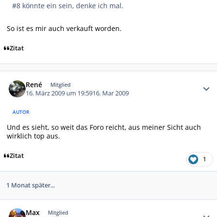
#8 könnte ein sein, denke ich mal.
So ist es mir auch verkauft worden.
Zitat
Autor-Statistiken
René
Mitglied
16. März 2009 um 19:59
16. Mar 2009
AUTOR
Und es sieht, so weit das Foro reicht, aus meiner Sicht auch
wirklich top aus.
Zitat
1
1 Monat später...
Autor-Statistiken
Max
Mitglied