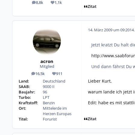
8,8k
1,1k
Beiträge
Reputation
Zitat
14. März 2009 um 09:20
14
Jetzt kratzt Du halt 
http://www.saabforu
acron
Und dann fährst Du w
Mitglied
16,5k
911
Beiträge
Reputation
Lieber Kurt,
Land:
Deutschland
SAAB:
9000 II
warum lande ich jetzt 
Baujahr:
96
Turbo:
LPT
Edit: habe es mit stattl
Kraftstoff:
Benzin
Ort:
Mittelerde im
Herzen Europas
Zitat
Titel:
Forurist