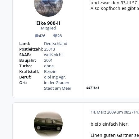
und zwar den 93-III SC
Also Kopfhoch es gibt
Eike 900-II
Mitglied
426
28
Beiträge
Reputation
Land:
Deutschland
Postleitzahl:
25813
SAAB:
weiß nicht
Baujahr:
2001
Turbo:
ohne
Kraftstoff:
Benzin
Beruf:
dipl Ing Agr.
Ort:
in der Grauen
Zitat
Stadt am Meer
14. März 2009 um 08:27
14
bleib einfach hier.
Einen guten Gärtner ze