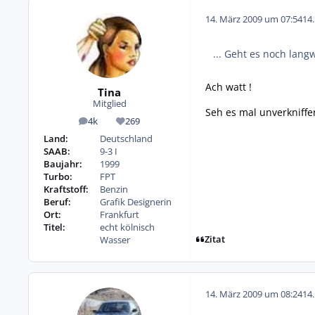
14. März 2009 um 07:54
14
... Geht es noch langw
Ach watt !
Tina
Mitglied
Seh es mal unverkniffe
4k
269
Beiträge
Reputation
Land:
Deutschland
SAAB:
9-3 I
Baujahr:
1999
Turbo:
FPT
Kraftstoff:
Benzin
Beruf:
Grafik Designerin
Ort:
Frankfurt
Titel:
echt kölnisch
Zitat
Wasser
14. März 2009 um 08:24
14