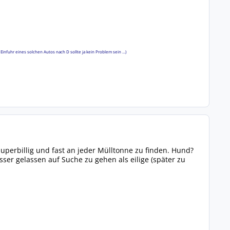
nfuhr eines solchen Autos nach D sollte ja kein Problem sein ...)
 superbillig und fast an jeder Mülltonne zu finden. Hund?
ser gelassen auf Suche zu gehen als eilige (später zu