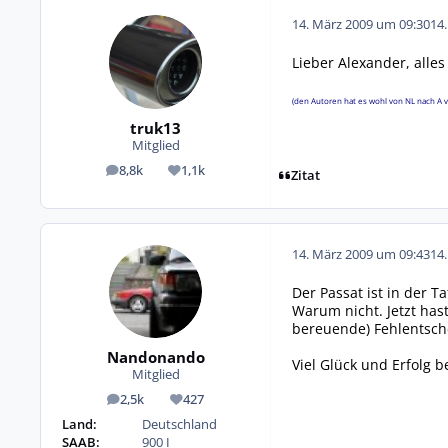
14. März 2009 um 09:30
14
Lieber Alexander, alles
(den Autoren hat es wohl von NL nach A v
truk13
Mitglied
8,8k
1,1k
Beiträge
Reputation
Zitat
14. März 2009 um 09:43
14
Der Passat ist in der T
Warum nicht. Jetzt has
bereuende) Fehlentsch
Nandonando
Viel Glück und Erfolg b
Mitglied
2,5k
427
Beiträge
Reputation
Land:
Deutschland
SAAB:
900 I