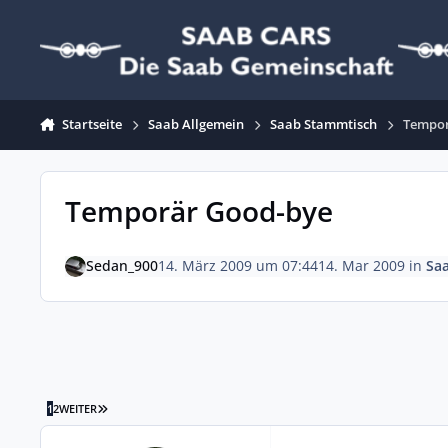
Zum Inhalt springen
Startseite
Saab Allgemein
Saab Stammtisch
Tempor
Temporär Good-bye
Sedan_900
14. März 2009 um 07:44
14. Mar 2009
in
Sa
LETZTE SEITE
1
2
WEITER