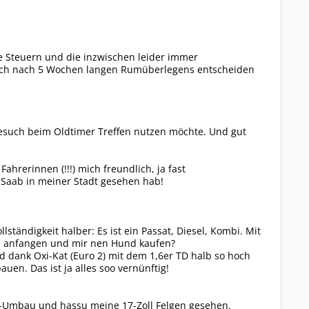
ige Steuern und die inzwischen leider immer
h mich nach 5 Wochen langen Rumüberlegens entscheiden
Besuch beim Oldtimer Treffen nutzen möchte. Und gut
ahrerinnen (!!!) mich freundlich, ja fast
n Saab in meiner Stadt gesehen hab!
lständigkeit halber: Es ist ein Passat, Diesel, Kombi. Mit
en anfangen und mir nen Hund kaufen?
ind dank Oxi-Kat (Euro 2) mit dem 1,6er TD halb so hoch
auen. Das ist ja alles soo vernünftig!
6-Umbau und hassu meine 17-Zoll Felgen gesehen.