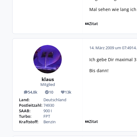
Mal sehen wie lang ich 
Zitat
14. März 2009 um 07:49
14
Ich gebe Dir maximal 3
Bis dann!
klaus
Mitglied
54,8k
10
13k
Beiträge
Lösungen
Reputation
Land:
Deutschland
Postleitzahl:
74930
SAAB:
900 I
Turbo:
FPT
Zitat
Kraftstoff:
Benzin