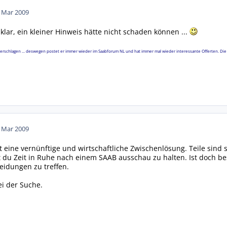
. Mar 2009
 klar, ein kleiner Hinweis hätte nicht schaden können ...
erschlagen ... deswegen postet er immer wieder im Saabforum NL und hat immer mal wieder interessante Offerten. Die Ei
. Mar 2009
at eine vernünftige und wirtschaftliche Zwischenlösung. Teile sind
t du Zeit in Ruhe nach einem SAAB ausschau zu halten. Ist doch bes
eidungen zu treffen.
ei der Suche.