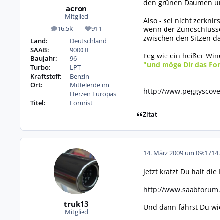
den grünen Daumen und
acron
Mitglied
Also - sei nicht zerkn
wenn der Zündschlüss
16,5k
911
Beiträge
Reputation
zwischen den Sitzen das S
Land:
Deutschland
SAAB:
9000 II
Feg wie ein heißer Win
Baujahr:
96
"und möge Dir das Fo
Turbo:
LPT
Kraftstoff:
Benzin
Ort:
Mittelerde im
http://www.peggyscov
Herzen Europas
Titel:
Forurist
Zitat
14. März 2009 um 09:17
14
Jetzt kratzt Du halt d
http://www.saabforum.
truk13
Und dann fährst Du wie
Mitglied