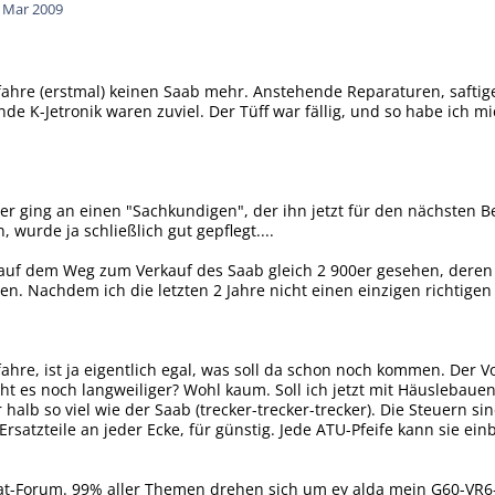
. Mar 2009
ich fahre (erstmal) keinen Saab mehr. Anstehende Reparaturen, saft
de K-Jetronik waren zuviel. Der Tüff war fällig, und so habe ic
er ging an einen "Sachkundigen", der ihn jetzt für den nächsten 
 wurde ja schließlich gut gepflegt....
h auf dem Weg zum Verkauf des Saab gleich 2 900er gesehen, deren F
n. Nachdem ich die letzten 2 Jahre nicht einen einzigen richtige
fahre, ist ja eigentlich egal, was soll da schon noch kommen. Der Vol
t es noch langweiliger? Wohl kaum. Soll ich jetzt mit Häuslebau
halb so viel wie der Saab (trecker-trecker-trecker). Die Steuern s
Ersatzteile an jeder Ecke, für günstig. Jede ATU-Pfeife kann sie einb
ssat-Forum. 99% aller Themen drehen sich um ey alda mein G60-VR