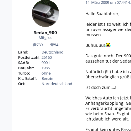
14. März 2009 um 07:44
14
Hallo Saabfahrer,
leider ist's so weit, 
unzuverlässiger werden
Sedan_900
müssen.
Mitglied
Buhuuuu!
739
54
Beiträge
Reputation
Land:
Deutschland
Das gute noch: Der 900
Postleitzahl:
26160
aussehen tut der Sedan,
SAAB:
900 I
Baujahr:
1985
Natürlich (!!!) habe ic
Turbo:
ohne
überschwänglich grüßte
Kraftstoff:
Benzin
Ort:
Norddeutschland
Ist doch zum....!
Welches Auto ich jetzt 
Anhängerkupplung. Geh
Er verbraucht ungefähr 
wie beim Saab. Es gibt 
Ich glaub ich werd alt.
Es gibt kein gutes Pa