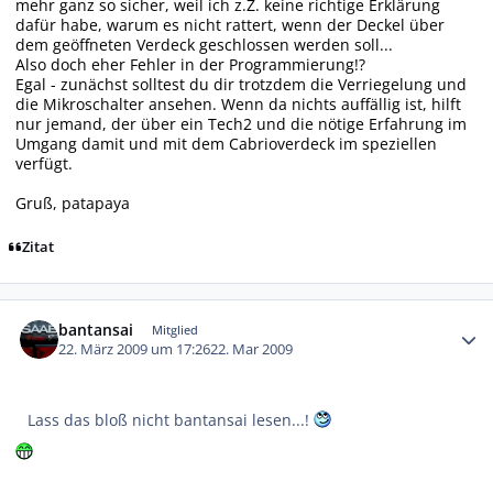
mehr ganz so sicher, weil ich z.Z. keine richtige Erklärung
dafür habe, warum es nicht rattert, wenn der Deckel über
dem geöffneten Verdeck geschlossen werden soll...
Also doch eher Fehler in der Programmierung!?
Egal - zunächst solltest du dir trotzdem die Verriegelung und
die Mikroschalter ansehen. Wenn da nichts auffällig ist, hilft
nur jemand, der über ein Tech2 und die nötige Erfahrung im
Umgang damit und mit dem Cabrioverdeck im speziellen
verfügt.
Gruß, patapaya
Zitat
Autor-Statistiken
bantansai
Mitglied
22. März 2009 um 17:26
22. Mar 2009
Lass das bloß nicht bantansai lesen...!