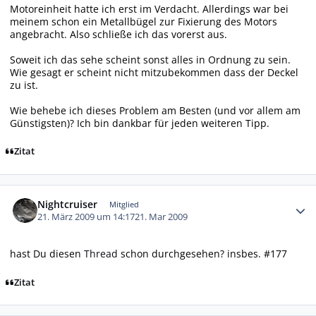
Motoreinheit hatte ich erst im Verdacht. Allerdings war bei
meinem schon ein Metallbügel zur Fixierung des Motors
angebracht. Also schließe ich das vorerst aus.
Soweit ich das sehe scheint sonst alles in Ordnung zu sein.
Wie gesagt er scheint nicht mitzubekommen dass der Deckel
zu ist.
Wie behebe ich dieses Problem am Besten (und vor allem am
Günstigsten)? Ich bin dankbar für jeden weiteren Tipp.
Zitat
Autor-Statistiken
Nightcruiser
Mitglied
21. März 2009 um 14:17
21. Mar 2009
hast Du diesen
Thread
schon durchgesehen? insbes. #177
Zitat