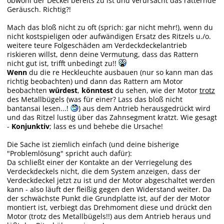
obwohl der Deckel bereits zu ist und verursacht das ratternde
Geräusch. Richtig?!
Mach das bloß nicht zu oft (sprich: gar nicht mehr!), wenn du
nicht kostspieligen oder aufwändigen Ersatz des Ritzels u./o.
weitere teure Folgeschäden am Verdeckdeckelantrieb
riskieren willst, denn deine Vermutung, dass das Rattern
nicht gut ist, trifft unbedingt zu!!
Wenn
du die re Heckleuchte ausbauen (nur so kann man das
richtig beobachten) und dann das Rattern am Motor
beobachten
würdest
,
könntest
du sehen, wie der Motor
trotz
des Metallbügels (was für einer? Lass das bloß nicht
bantansai lesen...!
) aus dem Antrieb herausgedrückt wird
und das Ritzel lustig über das Zahnsegment kratzt. Wie gesagt
-
Konjunktiv
; lass es und behebe die Ursache!
Die Sache ist ziemlich einfach (und deine bisherige
"Problemlösung" spricht auch dafür):
Da schließt einer der Kontakte an der Verriegelung des
Verdeckdeckels nicht, die dem System anzeigen, dass der
Verdeckdeckel jetzt zu ist und der Motor abgeschaltet werden
kann - also läuft der fleißig gegen den Widerstand weiter. Da
der schwächste Punkt die Grundplatte ist, auf der der Motor
montiert ist, verbiegt das Drehmoment diese und drückt den
Motor (trotz des Metallbügels!!) aus dem Antrieb heraus und