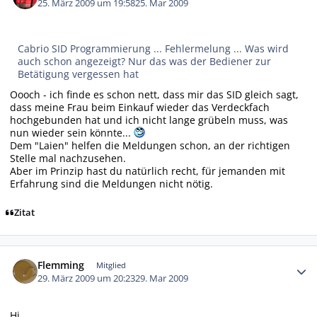
25. März 2009 um 19:58
25. Mar 2009
Cabrio SID Programmierung ... Fehlermelung ... Was wird
auch schon angezeigt? Nur das was der Bediener zur
Betätigung vergessen hat
Oooch - ich finde es schon nett, dass mir das SID gleich sagt,
dass meine Frau beim Einkauf wieder das Verdeckfach
hochgebunden hat und ich nicht lange grübeln muss, was
nun wieder sein könnte...
Dem "Laien" helfen die Meldungen schon, an der richtigen
Stelle mal nachzusehen.
Aber im Prinzip hast du natürlich recht, für jemanden mit
Erfahrung sind die Meldungen nicht nötig.
Zitat
Autor-Statistiken
Flemming
Mitglied
29. März 2009 um 20:23
29. Mar 2009
Hi