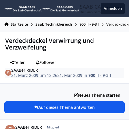
Zum Inhalt springen
SAAB CARS
Anmelden
Die Saab Gemeinschaft
Startseite
Saab Technikbereich
900 II - 9-3 I
Verdeckdeck
Verdeckdeckel Verwirrung und
Verzweifelung
Teilen
Follower
SAABer RIDER
21. März 2009 um 12:26
21. Mar 2009
in
900 II - 9-3 I
Neues Thema starten
Auf dieses Thema antworten
Autor-Statistiken
SAABer RIDER
Mitglied