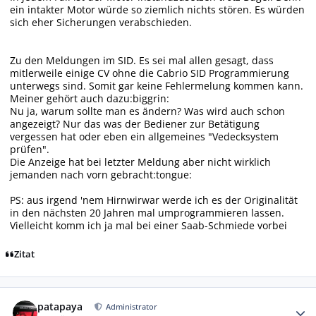
ein intakter Motor würde so ziemlich nichts stören. Es würden
sich eher Sicherungen verabschieden.
Zu den Meldungen im SID. Es sei mal allen gesagt, dass
mitlerweile einige CV ohne die Cabrio SID Programmierung
unterwegs sind. Somit gar keine Fehlermelung kommen kann.
Meiner gehört auch dazu:biggrin:
Nu ja, warum sollte man es ändern? Was wird auch schon
angezeigt? Nur das was der Bediener zur Betätigung
vergessen hat oder eben ein allgemeines "Vedecksystem
prüfen".
Die Anzeige hat bei letzter Meldung aber nicht wirklich
jemanden nach vorn gebracht:tongue:
PS: aus irgend 'nem Hirnwirwar werde ich es der Originalität
in den nächsten 20 Jahren mal umprogrammieren lassen.
Vielleicht komm ich ja mal bei einer Saab-Schmiede vorbei
Zitat
Autor-Statistiken
patapaya
Administrator