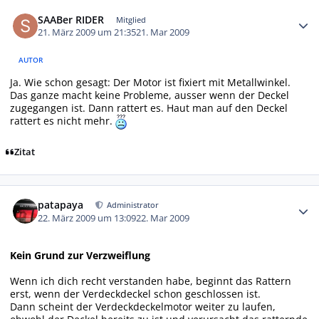
Autor-Statistiken
SAABer RIDER
Mitglied
21. März 2009 um 21:35
21. Mar 2009
AUTOR
Ja. Wie schon gesagt: Der Motor ist fixiert mit Metallwinkel.
Das ganze macht keine Probleme, ausser wenn der Deckel
zugegangen ist. Dann rattert es. Haut man auf den Deckel
rattert es nicht mehr.
Zitat
Autor-Statistiken
patapaya
Administrator
22. März 2009 um 13:09
22. Mar 2009
Kein Grund zur Verzweiflung
Wenn ich dich recht verstanden habe, beginnt das Rattern
erst, wenn der Verdeckdeckel schon geschlossen ist.
Dann scheint der Verdeckdeckelmotor weiter zu laufen,