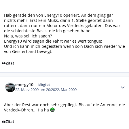
Hab gerade den von Energy10 operiert. An dem ging gar
nichts mehr. Erst kein Muks, dann 1. Stelle geortet dann
rattern, dann nur ein Motor des Verdecks gelaufen. Das war
die schlechteste Basis, die ich gesehen habe.
Naja, was soll ich sagen?
Energy10 wird sagen die Fahrt war es wert:tongue:
Und ich kann mich begeistern wenn so'n Dach sich wieder wie
von Geisterhand bewegt.
Zitat
Autor-Statistiken
energy10
Mitglied
22. März 2009 um 20:20
22. Mar 2009
Aber der Rest war doch sehr gepflegt- Bis auf die Antenne, die
Verdeck-Ohren... Ha ha
Zitat