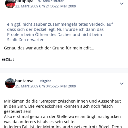
patapaya
Administrator
22. März 2009 um 21:06
22. Mar 2009
ein ggf. nicht sauber zusammengefaltetes Verdeck, auf
dass sich der Deckel legt. Nur würde ich dann das
Problem beim Öffnen des Daches und nicht beim
Schließen erwarten
Genau das war auch der Grund für mein edit...
Zitat
Autor-Statistiken
bantansai
Mitglied
25. März 2009 um 04:56
25. Mar 2009
Mir kämen da die "Strapse" zwischen innen und Aussenhaut
in den Sinn. Die Verdeckohren könnten auch noch falsch
gesteuert sein.
Also erst mal genau an der Stelle wo es anfängt, nachgucken
was da anderers ist als es sein sollte.
In jedem Fall ist der Motor instandzusetzen trotz Bügel. Denn