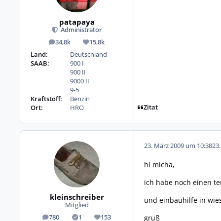
patapaya
Administrator
34,8k
15,8k
Beiträge
Reputation
Land:
Deutschland
SAAB:
900 I
900 II
9000 II
9-5
Kraftstoff:
Benzin
Zitat
Ort:
HRO
23. März 2009 um 10:38
23
hi micha,
ich habe noch einen te
kleinschreiber
und einbauhilfe in wi
Mitglied
gruß
780
1
153
Beiträge
Lösungen
Reputation