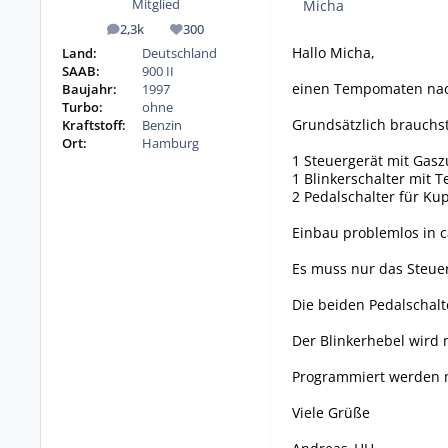
Micha
Mitglied
2,3k
300
Beiträge
Reputation
Hallo Micha,
Land:
Deutschland
SAAB:
900 II
einen Tempomaten nachz
Baujahr:
1997
Turbo:
ohne
Grundsätzlich brauchs
Kraftstoff:
Benzin
Ort:
Hamburg
1 Steuergerät mit Gasz
1 Blinkerschalter mit
2 Pedalschalter für K
Einbau problemlos in c
Es muss nur das Steuer
Die beiden Pedalschal
Der Blinkerhebel wird 
Programmiert werden mu
Viele Grüße