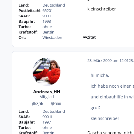
Land:
Deutschland
kleinschreiber
Postleitzahl:
65201
SAAB:
900 I
Baujahr:
1993
Turbo:
ohne
Kraftstoff:
Benzin
Zitat
Ort:
Wiesbaden
23. März 2009 um 12:01
23
hi micha,
ich habe noch einen 
Andreas_HH
und einbauhilfe in w
Mitglied
2,3k
300
Beiträge
Reputation
gruß
Land:
Deutschland
SAAB:
900 II
kleinschreiber
Baujahr:
1997
Turbo:
ohne
Dascha schomma nich 
Kraftstoff:
Benzin