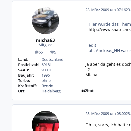
23. März 2009 um 07:16
23
Hier wurde das Them
http://www.saab-car
micha63
edit
Mitglied
oh, Andreas_HH war s
65
5
Beiträge
Reputation
Land:
Deutschland
ja aber da geht es doc
Postleitzahl:
69181
LG
SAAB:
900 II
Micha
Baujahr:
1996
Turbo:
ohne
Kraftstoff:
Benzin
Zitat
Ort:
Heidelberg
23. März 2009 um 08:00
23
Oh ja, sorry, ich hatte