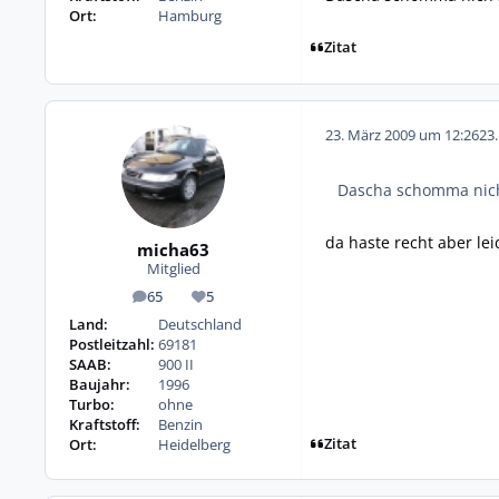
Ort:
Hamburg
Zitat
23. März 2009 um 12:26
23
Dascha schomma nich
da haste recht aber lei
micha63
Mitglied
65
5
Beiträge
Reputation
Land:
Deutschland
Postleitzahl:
69181
SAAB:
900 II
Baujahr:
1996
Turbo:
ohne
Kraftstoff:
Benzin
Zitat
Ort:
Heidelberg