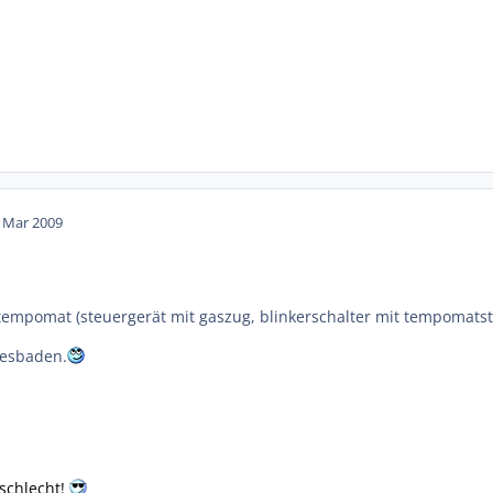
. Mar 2009
tempomat (steuergerät mit gaszug, blinkerschalter mit tempomats
iesbaden.
schlecht!