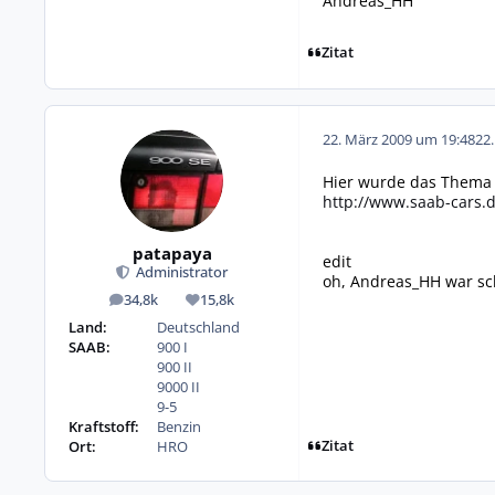
Andreas_HH
Zitat
22. März 2009 um 19:48
22
Hier wurde das Thema 
http://www.saab-cars.
patapaya
edit
Administrator
oh, Andreas_HH war sch
34,8k
15,8k
Beiträge
Reputation
Land:
Deutschland
SAAB:
900 I
900 II
9000 II
9-5
Kraftstoff:
Benzin
Zitat
Ort:
HRO