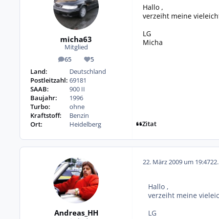
Hallo ,
verzeiht meine vieleic
LG
micha63
Micha
Mitglied
65
5
Beiträge
Reputation
Land:
Deutschland
Postleitzahl:
69181
SAAB:
900 II
Baujahr:
1996
Turbo:
ohne
Kraftstoff:
Benzin
Zitat
Ort:
Heidelberg
22. März 2009 um 19:47
22
Hallo ,
verzeiht meine viele
Andreas_HH
LG