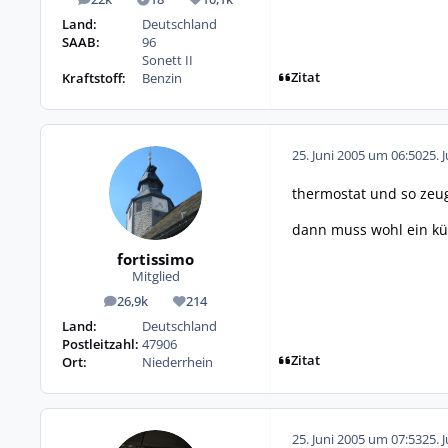
Beiträge
Lösungen
Reputation
Land:
Deutschland
SAAB:
96
Sonett II
Zitat
Kraftstoff:
Benzin
25. Juni 2005 um 06:50
25. 
thermostat und so zeugs
dann muss wohl ein küh
fortissimo
Mitglied
26,9k
214
Beiträge
Reputation
Land:
Deutschland
Postleitzahl:
47906
Zitat
Ort:
Niederrhein
25. Juni 2005 um 07:53
25. 