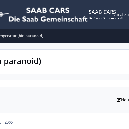
SAAB CARS
Durchs
Die Saab Gemeinschaft
mperatur (bin paranoid)
n paranoid)
Neu
Jun 2005