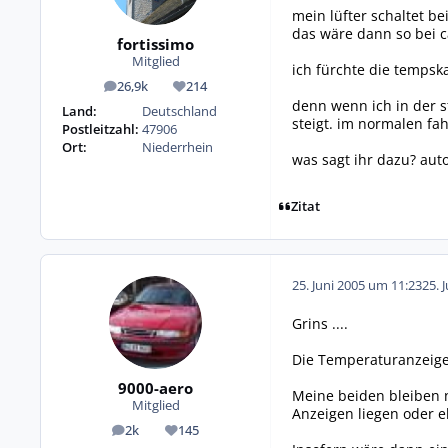
mein lüfter schaltet be
das wäre dann so bei ca
fortissimo
Mitglied
ich fürchte die tempska
26,9k
214
Beiträge
Reputation
denn wenn ich in der s
Land:
Deutschland
steigt. im normalen fa
Postleitzahl:
47906
Ort:
Niederrhein
was sagt ihr dazu? au
Zitat
25. Juni 2005 um 11:23
25. 
Grins ....
Die Temperaturanzeige 
9000-aero
Meine beiden bleiben n
Mitglied
Anzeigen liegen oder e
2k
145
Beiträge
Reputation