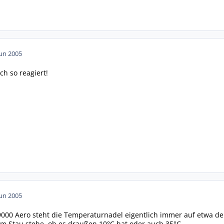
Jun 2005
h so reagiert!
Jun 2005
000 Aero steht die Temperaturnadel eigentlich immer auf etwa der g
 im Stau stehe, ob es draußen 10°C hat oder auch 35°C...