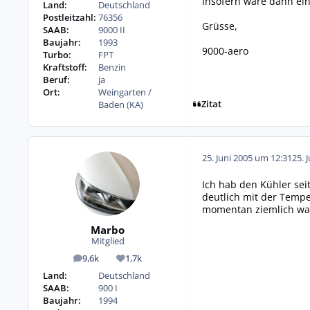
Insofern wäre dann ein 
Land:
Deutschland
Postleitzahl:
76356
Grüsse,
SAAB:
9000 II
Baujahr:
1993
9000-aero
Turbo:
FPT
Kraftstoff:
Benzin
Beruf:
ja
Ort:
Weingarten /
Zitat
Baden (KA)
25. Juni 2005 um 12:31
25. 
Ich hab den Kühler sei
deutlich mit der Temper
momentan ziemlich war
Marbo
Mitglied
9,6k
1,7k
Beiträge
Reputation
Land:
Deutschland
SAAB:
900 I
Baujahr:
1994