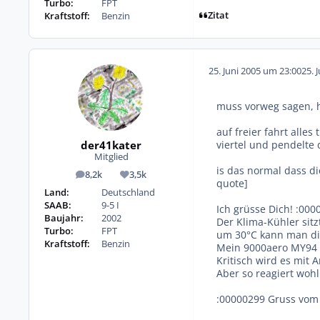
Turbo:
FPT
Zitat
Kraftstoff:
Benzin
25. Juni 2005 um 23:00
25. 
muss vorweg sagen, h
auf freier fahrt alles
der41kater
viertel und pendelte 
Mitglied
is das normal dass di
8,2k
3,5k
Beiträge
Reputation
quote]
Land:
Deutschland
SAAB:
9-5 I
Ich grüsse Dich! :000
Baujahr:
2002
Der Klima-Kühler sit
Turbo:
FPT
um 30°C kann man di
Kraftstoff:
Benzin
Mein 9000aero MY94 z
Kritisch wird es mit 
Aber so reagiert wohl
:00000299 Gruss vom