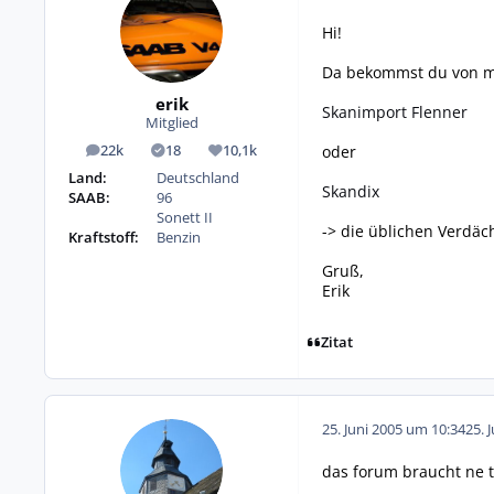
Hi!
Da bekommst du von mir
erik
Skanimport Flenner
Mitglied
oder
22k
18
10,1k
Beiträge
Lösungen
Reputation
Land:
Deutschland
Skandix
SAAB:
96
Sonett II
-> die üblichen Verdäc
Kraftstoff:
Benzin
Gruß,
Erik
Zitat
25. Juni 2005 um 10:34
25. 
das forum braucht ne t