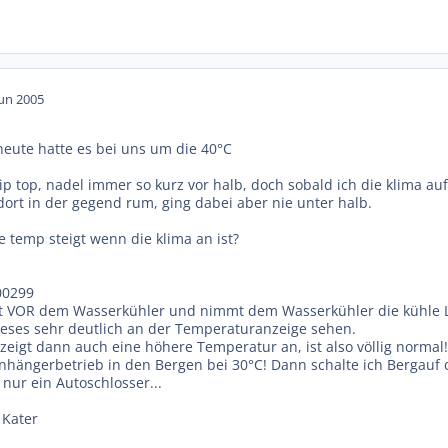
Jun 2005
eute hatte es bei uns um die 40°C
 tip top, nadel immer so kurz vor halb, doch sobald ich die klima auf
dort in der gegend rum, ging dabei aber nie unter halb.
e temp steigt wenn die klima an ist?
00299
zt VOR dem Wasserkühler und nimmt dem Wasserkühler die kühle Lu
eses sehr deutlich an der Temperaturanzeige sehen.
eigt dann auch eine höhere Temperatur an, ist also völlig normal
Anhängerbetrieb in den Bergen bei 30°C! Dann schalte ich Bergauf 
 nur ein Autoschlosser...
 Kater