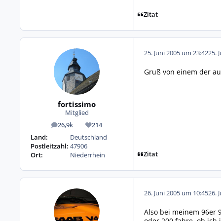
Zitat
25. Juni 2005 um 23:42
25. 
Gruß von einem der auc
fortissimo
Mitglied
26,9k
214
Beiträge
Reputation
Land:
Deutschland
Postleitzahl:
47906
Zitat
Ort:
Niederrhein
26. Juni 2005 um 10:45
26. 
Also bei meinem 96er 9
oder 200 fahre, ob ich