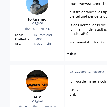
muss vorweg sagen, he
auf freier fahrt alles t
viertel und pendelte d
fortissimo
Mitglied
is das normal dass die 
ich mein in der stadt i
26,9k
214
Beiträge
Reputation
landstraße?
Land:
Deutschland
Postleitzahl:
47906
was meint ihr dazu? ich
Ort:
Niederrhein
Zitat
24. Juni 2005 um 20:29
24. 
Ich würde immer noch 
Gruß,
Erik
erik
Mitglied
22k
18
10,1k