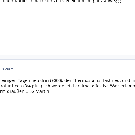
neuer Kühler in nächster Zeit vielleicht nicht ganz abwegig ....
Jun 2005
t einigen Tagen neu drin (9000), der Thermostat ist fast neu, und
atur hoch (3/4 plus). Ich werde jetzt erstmal effektive Wassertemp
m draußen... LG Martin