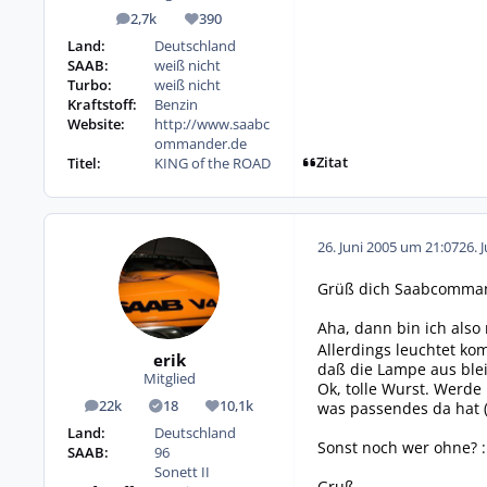
2,7k
390
Beiträge
Reputation
Land:
Deutschland
SAAB:
weiß nicht
Turbo:
weiß nicht
Kraftstoff:
Benzin
Website:
http://www.saabc
ommander.de
Zitat
Titel:
KING of the ROAD
26. Juni 2005 um 21:07
26. 
Grüß dich Saabcomma
Aha, dann bin ich also n
Allerdings leuchtet ko
erik
daß die Lampe aus blei
Mitglied
Ok, tolle Wurst. Werde
22k
18
10,1k
was passendes da hat (
Beiträge
Lösungen
Reputation
Land:
Deutschland
Sonst noch wer ohne? 
SAAB:
96
Sonett II
Gruß,