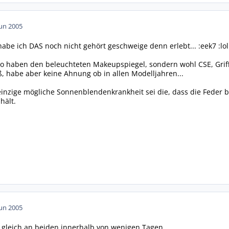
Jun 2005
habe ich DAS noch nicht gehört geschweige denn erlebt... :eek7 :lol
ro haben den beleuchteten Makeupspiegel, sondern wohl CSE, Grif
ß, habe aber keine Ahnung ob in allen Modelljahren...
 einzige mögliche Sonnenblendenkrankheit sei die, dass die Feder 
hält.
Jun 2005
r gleich an beiden innerhalb von wenigen Tagen...