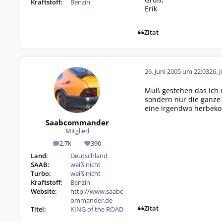
Kraftstoff:
Benzin
Erik
Zitat
26. Juni 2005 um 22:03
26. 
Muß gestehen das ich 
sondern nur die ganze 
eine irgendwo herbek
Saabcommander
Mitglied
2,7k
390
Beiträge
Reputation
Land:
Deutschland
SAAB:
weiß nicht
Turbo:
weiß nicht
Kraftstoff:
Benzin
Website:
http://www.saabc
ommander.de
Zitat
Titel:
KING of the ROAD