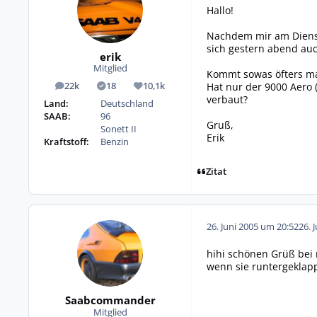
Hallo!
Nachdem mir am Diensta
sich gestern abend auc
erik
Mitglied
Kommt sowas öfters mal
Hat nur der 9000 Aero 
22k
18
10,1k
Beiträge
Lösungen
Reputation
verbaut?
Land:
Deutschland
SAAB:
96
Gruß,
Sonett II
Erik
Kraftstoff:
Benzin
Zitat
26. Juni 2005 um 20:52
26. 
hihi schönen Grüß bei 
wenn sie runtergeklappt
Saabcommander
Mitglied