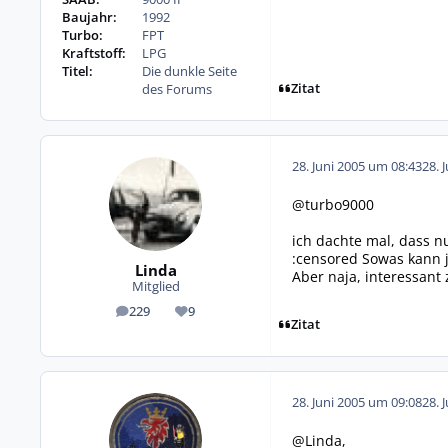
Baujahr:
1992
Turbo:
FPT
Kraftstoff:
LPG
Titel:
Die dunkle Seite
Zitat
des Forums
28. Juni 2005 um 08:43
28. 
@turbo9000
ich dachte mal, dass n
:censored Sowas kann j
Linda
Aber naja, interessant
Mitglied
229
9
Beiträge
Reputation
Zitat
28. Juni 2005 um 09:08
28. 
@Linda,