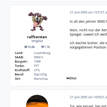
27. Juni 2005 um 13:51
27. 
In all den Jahren 9000 
Nein, nicht nur der Ae
Spiegel, soweit ich wei
ralftorsten
Mitglied
Ich dachte bisher, die
vorgegebenen Position 
10,8k
1,7k
Beiträge
Reputation
Land:
Luxemburg
SAAB:
9000 II
Baujahr:
1998
Turbo:
FPT
Kraftstoff:
LPG
Beruf:
Dipl.Inf/g
Zitat
Ort:
Warschau
27. Juni 2005 um 14:05
27. 
Tja, wie gesagt, bei mi