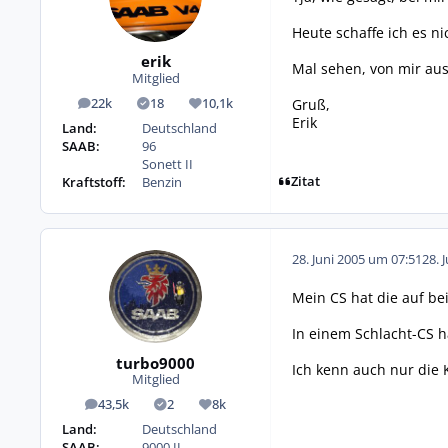
Heute schaffe ich es n
erik
Mal sehen, von mir aus
Mitglied
Gruß,
22k
18
10,1k
Beiträge
Lösungen
Reputation
Erik
Land:
Deutschland
SAAB:
96
Sonett II
Zitat
Kraftstoff:
Benzin
28. Juni 2005 um 07:51
28. 
Mein CS hat die auf be
In einem Schlacht-CS h
turbo9000
Ich kenn auch nur die 
Mitglied
43,5k
2
8k
Beiträge
Lösungen
Reputation
Land:
Deutschland
SAAB:
9000 II