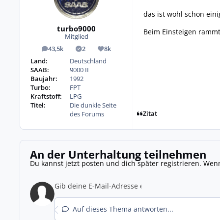
das ist wohl schon eini
turbo9000
Beim Einsteigen rammt
Mitglied
43,5k
2
8k
Beiträge
Lösungen
Reputation
Land:
Deutschland
SAAB:
9000 II
Baujahr:
1992
Turbo:
FPT
Kraftstoff:
LPG
Titel:
Die dunkle Seite
Zitat
des Forums
An der Unterhaltung teilnehmen
Du kannst jetzt posten und dich später registrieren. Wen
Auf dieses Thema antworten...