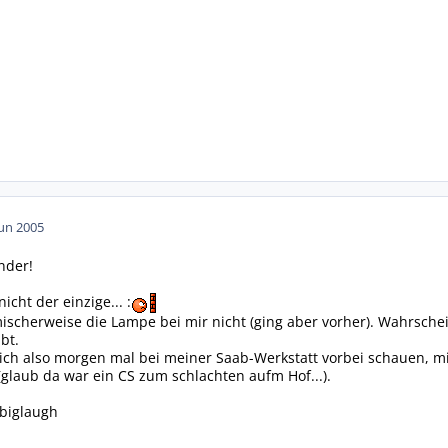
Jun 2005
nder!
icht der einzige... :
mischerweise die Lampe bei mir nicht (ging aber vorher). Wahrsche
bt.
 ich also morgen mal bei meiner Saab-Werkstatt vorbei schauen, m
glaub da war ein CS zum schlachten aufm Hof...).
:biglaugh