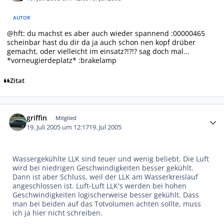
AUTOR
@hft: du machst es aber auch wieder spannend :00000465
scheinbar hast du dir da ja auch schon nen kopf drüber
gemacht, oder vielleicht im einsatz?!?!? sag doch mal...
*vorneugierdeplatz* :brakelamp
Zitat
Autor-Statistiken
griffin
Mitglied
19. Juli 2005 um 12:17
19. Jul 2005
Wassergekühlte LLK sind teuer und wenig beliebt. Die Luft
wird bei niedrigen Geschwindigkeiten besser gekühlt.
Dann ist aber Schluss, weil der LLK am Wasserkreislauf
angeschlossen ist. Luft-Luft LLK's werden bei hohen
Geschwindigkeiten logischerweise besser gekühlt. Dass
man bei beiden auf das Totvolumen achten sollte, muss
ich ja hier nicht schreiben.