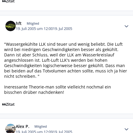
Zitat
Autor-Statistiken
hft
Mitglied
19. Juli 2005 um 12:00
19. Jul 2005
"Wassergekühlte LLK sind teuer und wenig beliebt. Die Luft
wird bei niedrigen Geschwindigkeiten besser als gekühlt.
Dann ist aber Schluss, weil der LLK am Wasserkreislauf
angeschlossen ist. Luft-Luft LLK's werden bei hohen
Geschwindigkeiten logischerweise besser gekühlt. Dass man
bei beiden auf das Totvolumen achten sollte, muss ich ja hier
nicht schreiben. "
Ineressante Theorie-man sollte vielleicht nochmal ein
bisschen drüber nachdenken!
Zitat
Autor-Statistiken
Alex P.
Mitglied
19. Juli 2005 um 12:09
19. Jul 2005