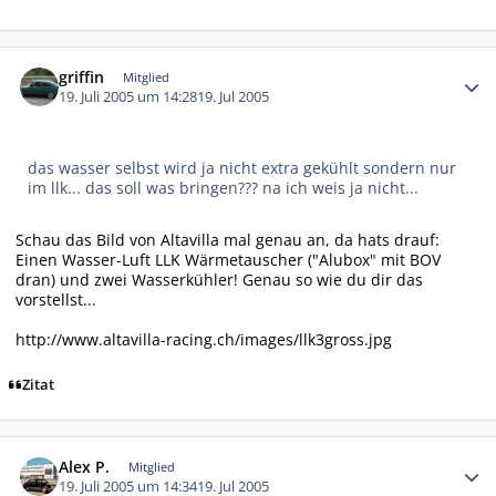
Autor-Statistiken
griffin
Mitglied
19. Juli 2005 um 14:28
19. Jul 2005
das wasser selbst wird ja nicht extra gekühlt sondern nur
im llk... das soll was bringen??? na ich weis ja nicht...
Schau das Bild von Altavilla mal genau an, da hats drauf:
Einen Wasser-Luft LLK Wärmetauscher ("Alubox" mit BOV
dran) und zwei Wasserkühler! Genau so wie du dir das
vorstellst...
http://www.altavilla-racing.ch/images/llk3gross.jpg
Zitat
Autor-Statistiken
Alex P.
Mitglied
19. Juli 2005 um 14:34
19. Jul 2005