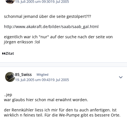
19. Juli 2005 um 09:30
19. Jul 2005
schonmal jemand über die seite gestolpert???
http://www.akakraft.de/bilder/saab/saab_gal.html
eigentlich war ich "nur" auf der suche nach der seite von
jörgen eriksson :lol
Zitat
Autor-Statistiken
85_Swiss
Mitglied
19. Juli 2005 um 09:43
19. Jul 2005
..jep
war glaubs hier schon mal erwähnt worden.
der Rennkühler liess ich mir für den tu auch anfertigen. Ist
wirklich n feines teil. Für die We-Pumpe gibt es bessere Orte.