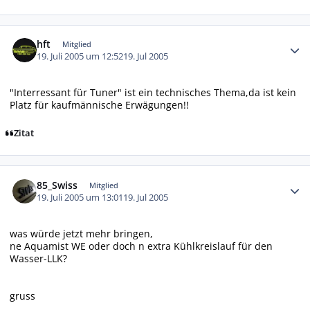
Autor-Statistiken
hft
Mitglied
19. Juli 2005 um 12:52
19. Jul 2005
"Interressant für Tuner" ist ein technisches Thema,da ist kein
Platz für kaufmännische Erwägungen!!
Zitat
Autor-Statistiken
85_Swiss
Mitglied
19. Juli 2005 um 13:01
19. Jul 2005
was würde jetzt mehr bringen,
ne Aquamist WE oder doch n extra Kühlkreislauf für den
Wasser-LLK?
gruss