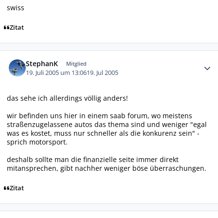
swiss
Zitat
Autor-Statistiken
StephanK
Mitglied
19. Juli 2005 um 13:06
19. Jul 2005
das sehe ich allerdings völlig anders!
wir befinden uns hier in einem saab forum, wo meistens
straßenzugelassene autos das thema sind und weniger "egal
was es kostet, muss nur schneller als die konkurenz sein" -
sprich motorsport.
deshalb sollte man die finanzielle seite immer direkt
mitansprechen, gibt nachher weniger böse überraschungen.
Zitat
Autor-Statistiken