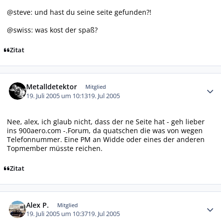
@steve: und hast du seine seite gefunden?!
@swiss: was kost der spaß?
Zitat
Autor-Statistiken
Metalldetektor
Mitglied
19. Juli 2005 um 10:13
19. Jul 2005
Nee, alex, ich glaub nicht, dass der ne Seite hat - geh lieber
ins 900aero.com -.Forum, da quatschen die was von wegen
Telefonnummer. Eine PM an Widde oder eines der anderen
Topmember müsste reichen.
Zitat
Autor-Statistiken
Alex P.
Mitglied
19. Juli 2005 um 10:37
19. Jul 2005