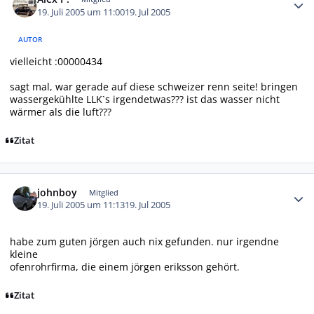
19. Juli 2005 um 11:00
19. Jul 2005
AUTOR
vielleicht :00000434
sagt mal, war gerade auf diese schweizer renn seite! bringen
wassergekühlte LLK`s irgendetwas??? ist das wasser nicht
wärmer als die luft???
Zitat
Autor-Statistiken
johnboy
Mitglied
19. Juli 2005 um 11:13
19. Jul 2005
habe zum guten jörgen auch nix gefunden. nur irgendne
kleine
ofenrohrfirma, die einem jörgen eriksson gehört.
Zitat