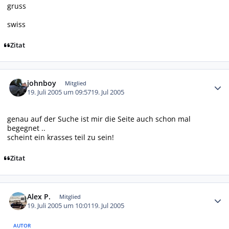
gruss
swiss
Zitat
Autor-Statistiken
johnboy
Mitglied
19. Juli 2005 um 09:57
19. Jul 2005
genau auf der Suche ist mir die Seite auch schon mal
begegnet ..
scheint ein krasses teil zu sein!
Zitat
Autor-Statistiken
Alex P.
Mitglied
19. Juli 2005 um 10:01
19. Jul 2005
AUTOR