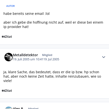
AUTOR
habe bereits seine email :lol
aber ich gebe die hoffnung nicht auf, weil er diese bei einem
ip provider hat!
Zitat
Autor-Statistiken
Metalldetektor
Mitglied
19. Juli 2005 um 10:41
19. Jul 2005
Ja, klare Sache, das bedeutet, dass er die ip bzw. hp schon
hat, aber noch keine Zeit hatte, Inhalte reinzubauen, wie so
viele!
Zitat
Autor-Statistiken
Alex P.
Mitglied