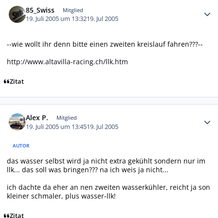
Autor-Statistiken
85_Swiss
Mitglied
19. Juli 2005 um 13:32
19. Jul 2005
--wie wollt ihr denn bitte einen zweiten kreislauf fahren???--
http://www.altavilla-racing.ch/llk.htm
Zitat
Autor-Statistiken
Alex P.
Mitglied
19. Juli 2005 um 13:45
19. Jul 2005
AUTOR
das wasser selbst wird ja nicht extra gekühlt sondern nur im
llk... das soll was bringen??? na ich weis ja nicht...
ich dachte da eher an nen zweiten wasserkühler, reicht ja son
kleiner schmaler, plus wasser-llk!
Zitat