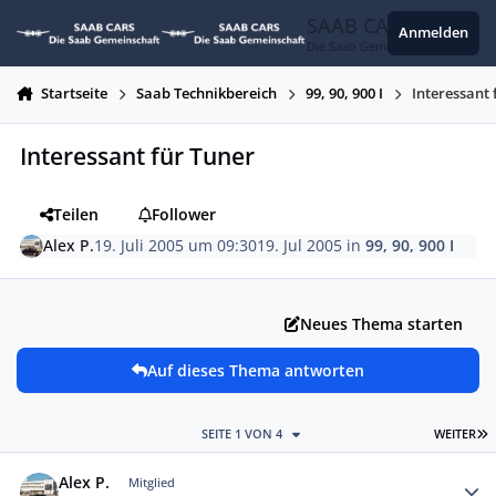
Zum Inhalt springen
SAAB CARS
Anmelden
Die Saab Gemeinschaft
Startseite
Saab Technikbereich
99, 90, 900 I
Interessant 
Interessant für Tuner
Teilen
Follower
Alex P.
19. Juli 2005 um 09:30
19. Jul 2005
in
99, 90, 900 I
Neues Thema starten
Auf dieses Thema antworten
L
SEITE 1 VON 4
WEITER
Autor-Statistiken
Alex P.
Mitglied