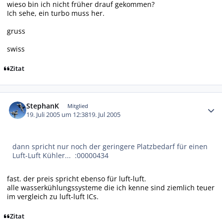
wieso bin ich nicht früher drauf gekommen?
Ich sehe, ein turbo muss her.
gruss
swiss
Zitat
Autor-Statistiken
StephanK
Mitglied
19. Juli 2005 um 12:38
19. Jul 2005
dann spricht nur noch der geringere Platzbedarf für einen
Luft-Luft Kühler... :00000434
fast. der preis spricht ebenso für luft-luft.
alle wasserkühlungssysteme die ich kenne sind ziemlich teuer
im vergleich zu luft-luft ICs.
Zitat