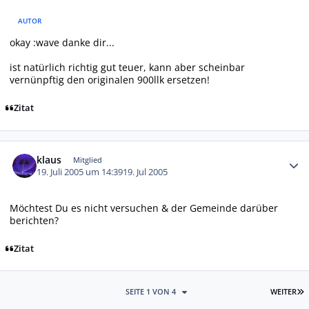
AUTOR
okay :wave danke dir...
ist natürlich richtig gut teuer, kann aber scheinbar
vernünpftig den originalen 900llk ersetzen!
Zitat
Autor-Statistiken
klaus
Mitglied
19. Juli 2005 um 14:39
19. Jul 2005
Möchtest Du es nicht versuchen & der Gemeinde darüber
berichten?
Zitat
L
SEITE 1 VON 4
WEITER