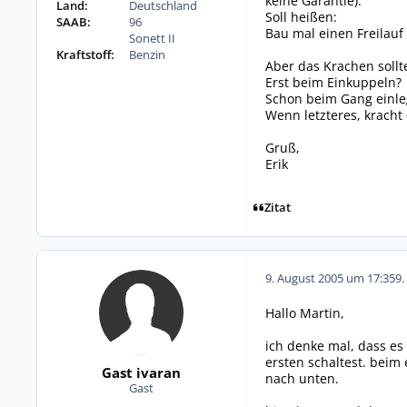
keine Garantie).
Land:
Deutschland
Soll heißen:
SAAB:
96
Bau mal einen Freilauf
Sonett II
Kraftstoff:
Benzin
Aber das Krachen sollt
Erst beim Einkuppeln?
Schon beim Gang einl
Wenn letzteres, kracht
Gruß,
Erik
Zitat
9. August 2005 um 17:35
9.
Hallo Martin,
ich denke mal, dass es
ersten schaltest. bei
Gast ivaran
nach unten.
Gast