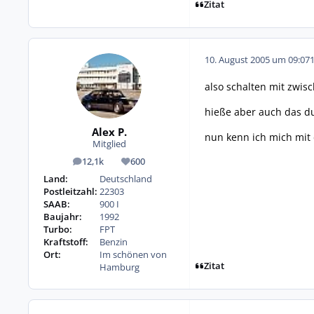
Zitat
10. August 2005 um 09:07
also schalten mit zwisc
hieße aber auch das du
Alex P.
nun kenn ich mich mit d
Mitglied
12,1k
600
Beiträge
Reputation
Land:
Deutschland
Postleitzahl:
22303
SAAB:
900 I
Baujahr:
1992
Turbo:
FPT
Kraftstoff:
Benzin
Ort:
Im schönen von
Zitat
Hamburg