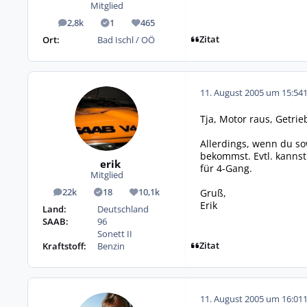
Mitglied
2,8k
1
465
Beiträge
Lösungen
Reputation
Zitat
Ort:
Bad Ischl / OÖ
11. August 2005 um 15:54
Tja, Motor raus, Getri
Allerdings, wenn du so
bekommst. Evtl. kanns
erik
für 4-Gang.
Mitglied
Gruß,
22k
18
10,1k
Beiträge
Lösungen
Reputation
Erik
Land:
Deutschland
SAAB:
96
Sonett II
Zitat
Kraftstoff:
Benzin
11. August 2005 um 16:01