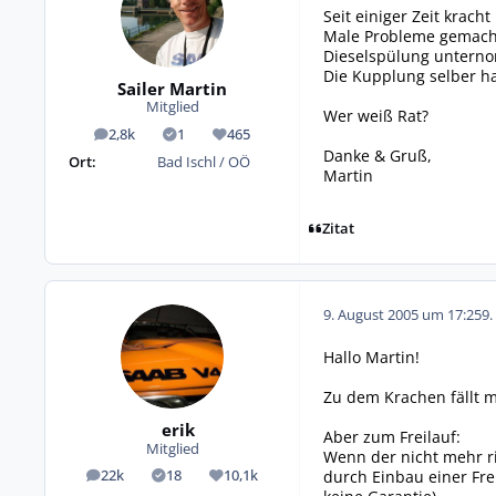
Seit einiger Zeit krach
Male Probleme gemacht
Dieselspülung unterno
Die Kupplung selber ha
Sailer Martin
Mitglied
Wer weiß Rat?
2,8k
1
465
Beiträge
Lösungen
Reputation
Danke & Gruß,
Ort:
Bad Ischl / OÖ
Martin
Zitat
9. August 2005 um 17:25
9.
Hallo Martin!
Zu dem Krachen fällt m
erik
Aber zum Freilauf:
Mitglied
Wenn der nicht mehr ri
durch Einbau einer Fre
22k
18
10,1k
Beiträge
Lösungen
Reputation