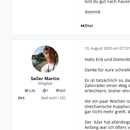
bist du gut nach hause
dominik
Zitat
10. August 2005 um 07:12
Hallo Erik und Dominik
Danke für eure schnell
Sailer Martin
Es ist tatsächlich so, 
Mitglied
Zahnräder einen Weg s
erleichtern, bisher ohn
2,8k
1
465
Beiträge
Lösungen
Reputation
Ort:
Bad Ischl / OÖ
Vor ein paar Wochen is
(mechanische Kupplung
gar nicht mehr greift, 
Der `62er hat allerding
Anfang war ich öfters