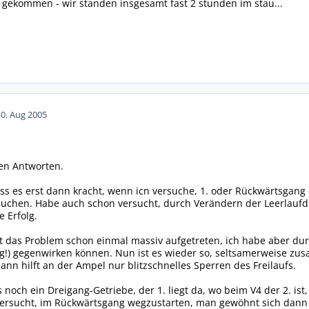
 gekommen - wir standen insgesamt fast 2 stunden im stau...
10. Aug 2005
!
en Antworten.
dass es erst dann kracht, wenn icn versuche, 1. oder Rückwärtsgang 
uchen. Habe auch schon versucht, durch Verändern der Leerlaufd
e Erfolg.
t das Problem schon einmal massiv aufgetreten, ich habe aber du
!) gegenwirken können. Nun ist es wieder so, seltsamerweise zu
dann hilft an der Ampel nur blitzschnelles Sperren des Freilaufs.
s noch ein Dreigang-Getriebe, der 1. liegt da, wo beim V4 der 2. is
 versucht, im Rückwärtsgang wegzustarten, man gewöhnt sich dann 