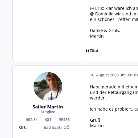
@ Erik: klar wäre ich a
@ Dominik: wir sind im
ein schönes Treffen mit
Danke & Gruß,
Martin
Zitat
10. August 2005 um 08:18
Habe gerade mit einem 
und der Retourgang un
werden.
Sailer Martin
Ich habe es probiert, 
Mitglied
Gruß,
2,8k
1
465
Beiträge
Lösungen
Reputation
Martin
Ort:
Bad Ischl / OÖ