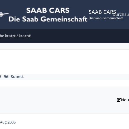
SAAB CARS
Durchs
Die Saab Gemeinschaft
be kratzt / kracht!
5, 96, Sonett
Neu
 Aug 2005