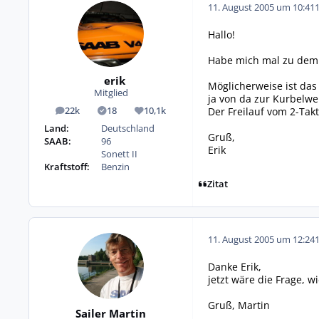
11. August 2005 um 10:41
Hallo!
Habe mich mal zu dem T
erik
Möglicherweise ist das
Mitglied
ja von da zur Kurbelwell
Der Freilauf vom 2-Takt
22k
18
10,1k
Beiträge
Lösungen
Reputation
Land:
Deutschland
Gruß,
SAAB:
96
Erik
Sonett II
Kraftstoff:
Benzin
Zitat
11. August 2005 um 12:24
Danke Erik,
jetzt wäre die Frage, 
Gruß, Martin
Sailer Martin