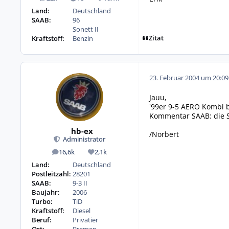
Beiträge
Lösungen
Reputation
Land:
Deutschland
SAAB:
96
Sonett II
Zitat
Kraftstoff:
Benzin
23. Februar 2004 um 20:09
Jauu,
'99er 9-5 AERO Kombi 
Kommentar SAAB: die S
hb-ex
/Norbert
Administrator
16,6k
2,1k
Beiträge
Reputation
Land:
Deutschland
Postleitzahl:
28201
SAAB:
9-3 II
Baujahr:
2006
Turbo:
TiD
Kraftstoff:
Diesel
Beruf:
Privatier