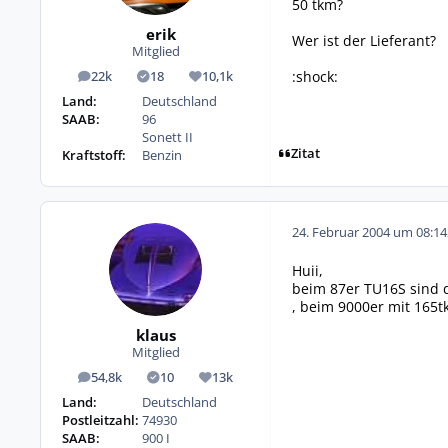
50 tkm?
erik
Wer ist der Lieferant?
Mitglied
:shock:
22k
18
10,1k
Beiträge
Lösungen
Reputation
Land:
Deutschland
SAAB:
96
Sonett II
Zitat
Kraftstoff:
Benzin
24. Februar 2004 um 08:14
Huii,
beim 87er TU16S sind d
, beim 9000er mit 165tk
klaus
Mitglied
54,8k
10
13k
Beiträge
Lösungen
Reputation
Land:
Deutschland
Postleitzahl:
74930
SAAB:
900 I