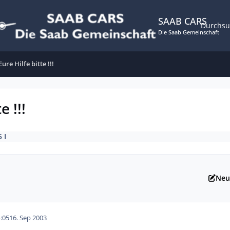
SAAB CARS
Durchs
Die Saab Gemeinschaft
re Hilfe bitte !!!
 !!!
5 I
Neu
:05
16. Sep 2003