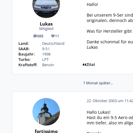
Hallo!
Bei unserem 9-5er sind
originalen, dennoch abe
Lukas
Mitglied
Was für Hersteller gib
888
11
Beiträge
Reputation
Danke schonmal für eu
Land:
Deutschland
Lukas
SAAB:
9-5 I
Baujahr:
1998
Turbo:
LPT
Zitat
Kraftstoff:
Benzin
1 Monat später...
22. Oktober 2003 um 11:4
Hallo Lukas!
Hast du ein 9-5 Aero o
mm tiefer, also im allg
fortissimo