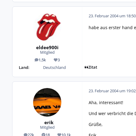
23. Februar 2004 um 18:50
habe aus erster hand e
eldee900i
Mitglied
1,5k
3
Beiträge
Reputation
Zitat
Land:
Deutschland
23. Februar 2004 um 19:02
Aha, interessant!
Und wer verbricht die
erik
Grüße,
Mitglied
Erik
22k
18
10,1k