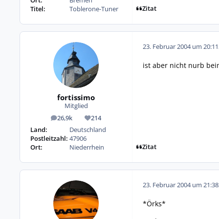
Ort:
Bremen
Zitat
Titel:
Toblerone-Tuner
23. Februar 2004 um 20:11
ist aber nicht nurb be
fortissimo
Mitglied
26,9k
214
Beiträge
Reputation
Land:
Deutschland
Postleitzahl:
47906
Zitat
Ort:
Niederrhein
23. Februar 2004 um 21:38
*Örks*