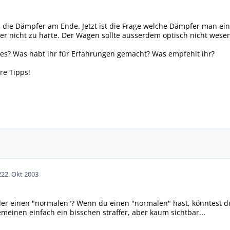
 die Dämpfer am Ende. Jetzt ist die Frage welche Dämpfer man einb
r nicht zu harte. Der Wagen sollte ausserdem optisch nicht wesentl
t es? Was habt ihr für Erfahrungen gemacht? Was empfehlt ihr?
re Tipps!
2
22. Okt 2003
der einen "normalen"? Wenn du einen "normalen" hast, könntest d
emeinen einfach ein bisschen straffer, aber kaum sichtbar...