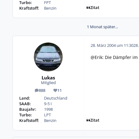
Turbo:
FPT
Zitat
Kraftstoff:
Benzin
1 Monat später...
28. März 2004 um 11:30
28
@Erik: Die Dämpfer im
Lukas
Mitglied
888
11
Beiträge
Reputation
Land:
Deutschland
SAAB:
9-5 I
Baujahr:
1998
Turbo:
LPT
Zitat
Kraftstoff:
Benzin