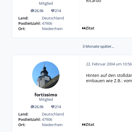
Ricardo
Mitglied
26,9k
214
Beiträge
Reputation
Land:
Deutschland
Postleitzahl:
47906
Zitat
Ort:
Niederrhein
3 Monate später...
22. Februar 2004 um 10:56
Hinten auf den stoßdäm
einbauen wie Z.B.: vom
fortissimo
Mitglied
26,9k
214
Beiträge
Reputation
Land:
Deutschland
Postleitzahl:
47906
Zitat
Ort:
Niederrhein