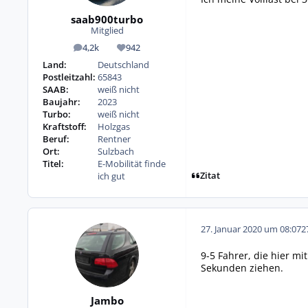
saab900turbo
Mitglied
4,2k
942
Beiträge
Reputation
Land:
Deutschland
Postleitzahl:
65843
SAAB:
weiß nicht
Baujahr:
2023
Turbo:
weiß nicht
Kraftstoff:
Holzgas
Beruf:
Rentner
Ort:
Sulzbach
Titel:
E-Mobilität finde
Zitat
ich gut
27. Januar 2020 um 08:07
2
9-5 Fahrer, die hier m
Sekunden ziehen.
Jambo