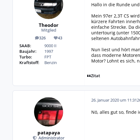
Hallo in die Runde und
Mein 97er 2,3T CS wird
kürzere Fahrten innerh
Theodor
einfache Strecke. Da d
Mitglied
untertourig (unter 15
seltenen Autobahnfahr
326
43
Beiträge
Reputation
SAAB:
9000 II
Nun liest und hört man
Baujahr:
1997
dass moderne Motoren 
Turbo:
FPT
Motor? Lohnt es sich,
Kraftstoff:
Benzin
Zitat
26. Januar 2020 um 11:31
2
Nö, alles gut so, finde i
patapaya
Administrator