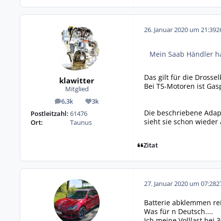
26. Januar 2020 um 21:39
2
Mein Saab Händler ha
Das gilt für die Dross
klawitter
Bei T5-Motoren ist Gas
Mitglied
6,3k
3k
Beiträge
Reputation
Die beschriebene Adapt
Postleitzahl:
61476
sieht sie schon wieder 
Ort:
Taunus
Zitat
27. Januar 2020 um 07:28
2
Batterie abklemmen rei
Was für n Deutsch....
Ich meine Volllast bei 