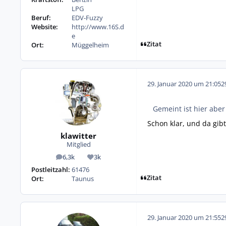
LPG
Beruf:
EDV-Fuzzy
Website:
http://www.16S.d
e
Zitat
Ort:
Müggelheim
29. Januar 2020 um 21:05
2
Gemeint ist hier aber
Schon klar, und da gibt
klawitter
Mitglied
6,3k
3k
Beiträge
Reputation
Postleitzahl:
61476
Zitat
Ort:
Taunus
29. Januar 2020 um 21:55
2