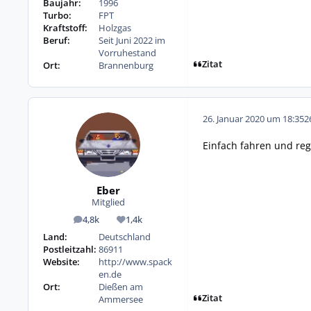
Baujahr:
1996
Turbo:
FPT
Kraftstoff:
Holzgas
Beruf:
Seit Juni 2022 im
Vorruhestand
Zitat
Ort:
Brannenburg
26. Januar 2020 um 18:35
2
Einfach fahren und re
Eber
Mitglied
4,8k
1,4k
Beiträge
Reputation
Land:
Deutschland
Postleitzahl:
86911
Website:
http://www.spack
en.de
Ort:
Dießen am
Zitat
Ammersee