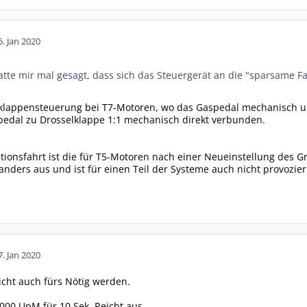
6. Jan 2020
tte mir mal gesagt, dass sich das Steuergerät an die "sparsame F
elklappensteuerung bei T7-Motoren, wo das Gaspedal mechanisch un
pedal zu Drosselklappe 1:1 mechanisch direkt verbunden.
ionsfahrt ist die für T5-Motoren nach einer Neueinstellung des 
anders aus und ist für einen Teil der Systeme auch nicht provozier
7. Jan 2020
cht auch fürs Nötig werden.
3000 UpM für 10 Sek. Reicht aus.