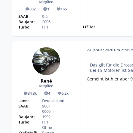
Mitglied
882
1
165
Beiträge
Lösungen
Reputation
SAAB:
9-5 I
Baujahr:
2006
Zitat
Turbo:
FPT
29. Januar 2020 um 21:01
2
Das gilt für die Dro
Bei T5-Motoren ist G
Gemeint ist hier aber 
René
Mitglied
34,3k
4
6,2k
Beiträge
Lösungen
Reputation
Land:
Deutschland
SAAB:
900 I
9000 II
Baujahr:
1992
Turbo:
FPT
Ohne
Kraftstoff:
Benzin