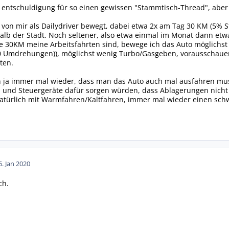
 entschuldigung für so einen gewissen "Stammtisch-Thread", aber i
 von mir als Dailydriver bewegt, dabei etwa 2x am Tag 30 KM (5% 
alb der Stadt. Noch seltener, also etwa einmal im Monat dann et
ie 30KM meine Arbeitsfahrten sind, bewege ich das Auto möglichst 
00 Umdrehungen)), möglichst wenig Turbo/Gasgeben, vorausschauen
ten.
 ja immer mal wieder, dass man das Auto auch mal ausfahren muss,
und Steuergeräte dafür sorgen würden, dass Ablagerungen nicht 
 natürlich mit Warmfahren/Kaltfahren, immer mal wieder einen sc
6. Jan 2020
ch.