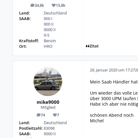
34,8k
15,8k
Beiträge
Reputation
Land:
Deutschland
SAAB:
900 I
900 II
9000 II
9-5
Kraftstoff:
Benzin
Zitat
Ort:
HRO
26. Januar 2020 um 17:27
2
Mein Saab Händler hatt
Um wieder das volle Le
über 3000 UPM laufen 
mike9000
Habe ich aber nie nötig
Mitglied
schönen Abend noch
74
7
Beiträge
Reputation
Michel
Land:
Deutschland
Postleitzahl:
83098
SAAB:
9000 II