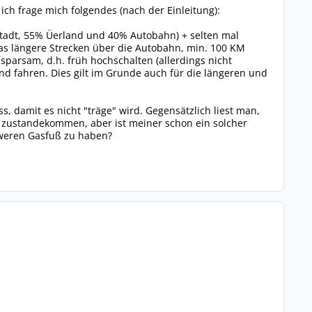
ch frage mich folgendes (nach der Einleitung):
Stadt, 55% Üerland und 40% Autobahn) + selten mal
was längere Strecken über die Autobahn, min. 100 KM
sparsam, d.h. früh hochschalten (allerdings nicht
d fahren. Dies gilt im Grunde auch für die längeren und
 damit es nicht "träge" wird. Gegensätzlich liest man,
zustandekommen, aber ist meiner schon ein solcher
hweren Gasfuß zu haben?