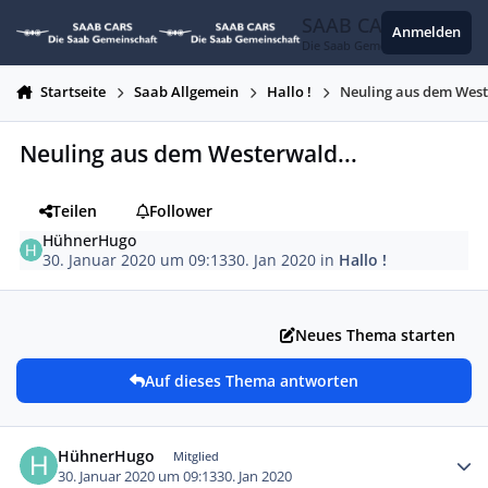
Zum Inhalt springen
SAAB CARS
Anmelden
Die Saab Gemeinschaft
Startseite
Saab Allgemein
Hallo !
Neuling aus dem West
Neuling aus dem Westerwald...
Teilen
Follower
HühnerHugo
30. Januar 2020 um 09:13
30. Jan 2020
in
Hallo !
Neues Thema starten
Auf dieses Thema antworten
Autor-Statistiken
HühnerHugo
Mitglied
30. Januar 2020 um 09:13
30. Jan 2020