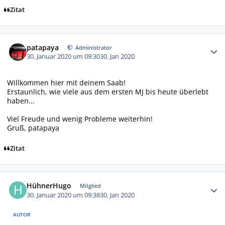
Zitat
Autor-Statistiken
patapaya
Administrator
30. Januar 2020 um 09:30
30. Jan 2020
Willkommen hier mit deinem Saab!
Erstaunlich, wie viele aus dem ersten MJ bis heute überlebt
haben...
Viel Freude und wenig Probleme weiterhin!
Gruß, patapaya
Zitat
Autor-Statistiken
HühnerHugo
Mitglied
30. Januar 2020 um 09:38
30. Jan 2020
AUTOR