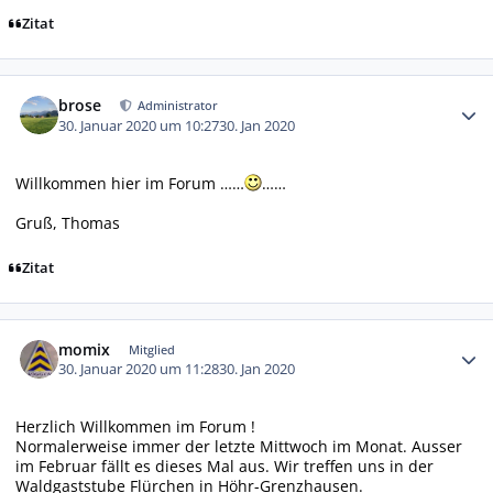
Zitat
Autor-Statistiken
brose
Administrator
30. Januar 2020 um 10:27
30. Jan 2020
Willkommen hier im Forum ……
……
Gruß, Thomas
Zitat
Autor-Statistiken
momix
Mitglied
30. Januar 2020 um 11:28
30. Jan 2020
Herzlich Willkommen im Forum !
Normalerweise immer der letzte Mittwoch im Monat. Ausser
im Februar fällt es dieses Mal aus. Wir treffen uns in der
Waldgaststube Flürchen in Höhr-Grenzhausen.