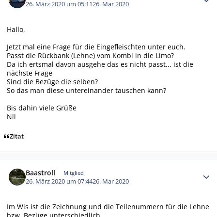
26. März 2020 um 05:11
26. Mar 2020
Hallo,
Jetzt mal eine Frage für die Eingefleischten unter euch.
Passt die Rückbank (Lehne) vom Kombi in die Limo?
Da ich ertsmal davon ausgehe das es nicht passt... ist die
nächste Frage
Sind die Bezüge die selben?
So das man diese untereinander tauschen kann?
Bis dahin viele Grüße
Nil
Zitat
Autor-Statistiken
Baastroll
Mitglied
26. März 2020 um 07:44
26. Mar 2020
Im Wis ist die Zeichnung und die Teilenummern für die Lehne
bzw. Bezüge unterschiedlich.