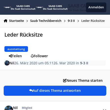
Zum Inhalt springen
SAAB CARS
Anmelden
Die Saab Gemeinschaft
Startseite
Saab Technikbereich
9-3 II
Leder Rücksitze
Leder Rücksitze
ausstattung
Teilen
Follower
Nil
26. März 2020 um 05:11
26. Mar 2020
in
9-3 II
Neues Thema starten
Auf dieses Thema antworten
Autor-Statistiken
Nil
Mitglied