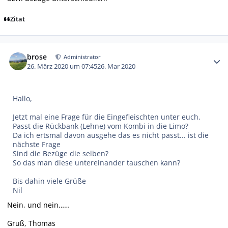
Zitat
Autor-Statistiken
brose
Administrator
26. März 2020 um 07:45
26. Mar 2020
Hallo,
Jetzt mal eine Frage für die Eingefleischten unter euch.
Passt die Rückbank (Lehne) vom Kombi in die Limo?
Da ich ertsmal davon ausgehe das es nicht passt... ist die
nächste Frage
Sind die Bezüge die selben?
So das man diese untereinander tauschen kann?
Bis dahin viele Grüße
Nil
Nein, und nein……
Gruß, Thomas