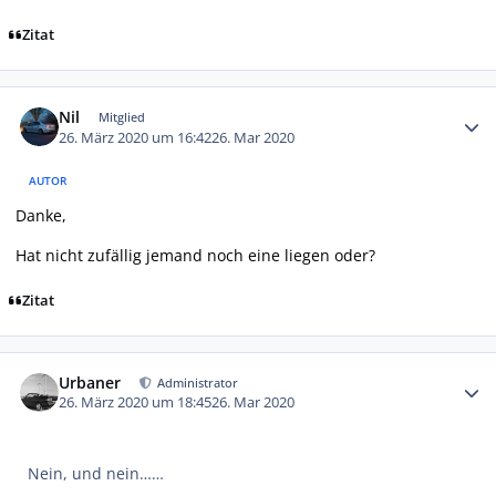
Zitat
Autor-Statistiken
Nil
Mitglied
26. März 2020 um 16:42
26. Mar 2020
AUTOR
Danke,
Hat nicht zufällig jemand noch eine liegen oder?
Zitat
Autor-Statistiken
Urbaner
Administrator
26. März 2020 um 18:45
26. Mar 2020
Nein, und nein……