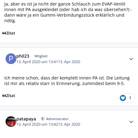
Ja, aber es ist ja nicht der ganze Schlauch zum EVAP-Ventil
innen mit PA ausgekleidet (oder hab ich da was übersehen?) -
dann wäre ja ein Gummi-Verbindungsstück erklärlich und
nötig.
Zitat
Autor-Statistiken
phil23
Mitglied
13. April 2020 um 13:41
13. Apr 2020
Ich meine schon, dass der komplett innen PA ist. Die Leitung
ist mir als relativ starr in Erinnerung, zumindest beim 9-5.
Zitat
1
Autor-Statistiken
patapaya
Administrator
13. April 2020 um 13:42
13. Apr 2020