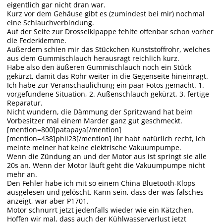
eigentlich gar nicht dran war.
Kurz vor dem Gehäuse gibt es (zumindest bei mir) nochmal
eine Schlauchverbindung.
Auf der Seite zur Drosselklpappe fehlte offenbar schon vorher
die Federklemme.
Außerdem schien mir das Stückchen Kunststoffrohr, welches
aus dem Gummischlauch herausragt reichlich kurz.
Habe also den äußeren Gummischlauch noch ein Stück
gekürzt, damit das Rohr weiter in die Gegenseite hineinragt.
Ich habe zur Veranschaulichung ein paar Fotos gemacht. 1.
vorgefundene Situation, 2. Außenschlauch gekürzt, 3. fertige
Reparatur.
Nicht wundern, die Dämmung der Spritzwand hat beim
Vorbesitzer mal einem Marder ganz gut geschmeckt.
[mention=800]patapaya[/mention]
[mention=438]phil23[/mention] Ihr habt natürlich recht, ich
meinte meiner hat keine elektrische Vakuumpumpe.
Wenn die Zündung an und der Motor aus ist springt sie alle
20s an. Wenn der Motor läuft geht die Vakuumpumpe nicht
mehr an.
Den Fehler habe ich mit so einem China Bluetooth-Klops
ausgelesen und gelöscht. Kann sein, dass der was falsches
anzeigt, war aber P1701.
Motor schnurrt jetzt jedenfalls wieder wie ein Kätzchen.
Hoffen wir mal, dass auch der Kühlwasserverlust jetzt