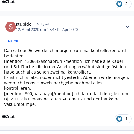
Zitat
2
Autor-Statistiken
stupido
Mitglied
12. April 2020 um 17:47
12. Apr 2020
AUTOR
Danke Leon96, werde ich morgen früh mal kontrollieren und
berichten.
[mention=13066]Saschabrun[/mention] Ich habe alle Kabel
und Schläuche, die in der Anleitung erwähnt sind gelöst. Ich
habe auch alles schon zweimal kontrolliert.
Es ist nichts falsch oder nicht gesteckt. Aber ich wrde morgen,
wenn ich Leons Hinweis nachgehe nochmal alles
kontrollieren.
[mention=800]patapaya[/mention] Ich fahre fast den gleichen
Bj. 2001 als Limousine, auch Automatik und der hat keine
Vakuumpumpe.
Zitat
1
Autor-Statistiken