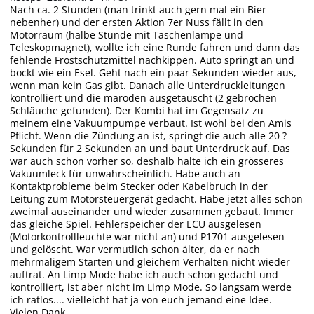
Nach ca. 2 Stunden (man trinkt auch gern mal ein Bier
nebenher) und der ersten Aktion 7er Nuss fällt in den
Motorraum (halbe Stunde mit Taschenlampe und
Teleskopmagnet), wollte ich eine Runde fahren und dann das
fehlende Frostschutzmittel nachkippen. Auto springt an und
bockt wie ein Esel. Geht nach ein paar Sekunden wieder aus,
wenn man kein Gas gibt. Danach alle Unterdruckleitungen
kontrolliert und die maroden ausgetauscht (2 gebrochen
Schläuche gefunden). Der Kombi hat im Gegensatz zu
meinem eine Vakuumpumpe verbaut. Ist wohl bei den Amis
Pflicht. Wenn die Zündung an ist, springt die auch alle 20 ?
Sekunden für 2 Sekunden an und baut Unterdruck auf. Das
war auch schon vorher so, deshalb halte ich ein grösseres
Vakuumleck für unwahrscheinlich. Habe auch an
Kontaktprobleme beim Stecker oder Kabelbruch in der
Leitung zum Motorsteuergerät gedacht. Habe jetzt alles schon
zweimal auseinander und wieder zusammen gebaut. Immer
das gleiche Spiel. Fehlerspeicher der ECU ausgelesen
(Motorkontrollleuchte war nicht an) und P1701 ausgelesen
und gelöscht. War vermutlich schon älter, da er nach
mehrmaligem Starten und gleichem Verhalten nicht wieder
auftrat. An Limp Mode habe ich auch schon gedacht und
kontrolliert, ist aber nicht im Limp Mode. So langsam werde
ich ratlos.... vielleicht hat ja von euch jemand eine Idee.
Vielen Dank