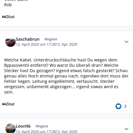
Rob
Zitat
Autor-Statistiken
Saschabrun
Mitglied
12. April 2020 um 17:28
12. Apr 2020
Welche Kabel, Unterdruckschläuche hast Du wegen dem
Bypassventil entfernt? Wo warst Du überall dran? Welche
Stecker hast Du gezogen? Irgend etwas falsch gesteckt? Schau
genau alles Noch einmal genau nach, irgendwo dort muss der
Fehler liegen. Leitung eingeklemmt, vertauscht, Stecker
vergessen, unbemerkt abgezogen... irgend sowas wird es
sein.
Zitat
2
Autor-Statistiken
Leon96
Mitglied
12. April 2020 um 17:28
12. Apr 2020