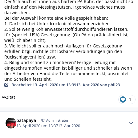
Der Schlauch ist innen aus hartem PA Rohr, der passt nicht so
einfach auf den Messingstutzen. Irgendwas weiches muss
dazwischen.
Bei der Auswahl könnte eine Rolle gespielt haben:
1. Darf sich bei Unterdruck nicht zusammenziehen.
2. Sollte wenig Kohlenwasserstoff durchdiffundieren lassen,
für (speziell USA) Gesetzgebung. (Ob PA da prädestiniert ist,
weiß ich aber nicht).
3. Vielleicht soll er auch noch Auflagen für Gesetzgebung
erfüllen bzgl. nicht leicht lösbarer Verbindungen (an den
Rückschlagventilen) usw.
4. Billig und schnell zu montieren? Fertige Leitung mit
eingeschrumpften Ventilen ist billiger und schneller als wenn
der Arbeiter von Hand die Teile zusammensteckt, ausrichtet
und Schellen festzieht.
Bearbeitet
13. April 2020 um 13:39
13. Apr 2020
von phil23
Zitat
1
Autor-Statistiken
patapaya
Administrator
13. April 2020 um 13:37
13. Apr 2020