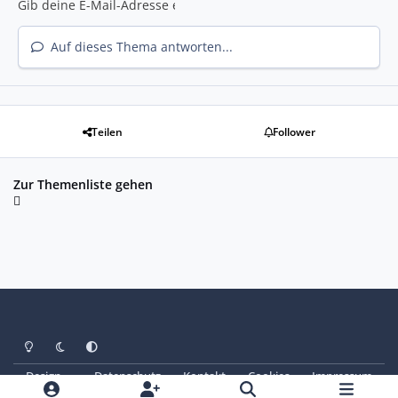
Auf dieses Thema antworten...
Teilen
Follower
Zur Themenliste gehen
Heller Modus
Dunkler Modus
Systemeinstellung
Design
Datenschutz
Kontakt
Cookies
Impressum
© Copyright 2025 - SAABoteure e. V.
Powered by
Invision Community