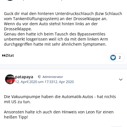
Guck dir mal den hinteren Unterdruckschlauch (bzw Schlauch
vom Tankentlüftungssystem) an der Drosselklappe an.
Wenn du vor dem Auto stehst hinten links an der
Drosselklappe.
Genau den hatte ich beim Tausch des Bypassventiles
unbemerkt losgerissen weil ich da mit dem linken Arm
durchgegriffen hatte mit sehr ähnlichem Symptomen.
Zitat
2
Autor-Statistiken
patapaya
Administrator
12. April 2020 um 17:33
12. Apr 2020
Die Vakuumpumpe haben die Automatik-Autos - hat nichts
mit US zu tun.
Ansonsten halte ich auch den Hinweis von Leon für einen
heißen Tipp!