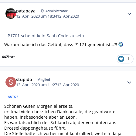
Autor-Statistiken
patapaya
Administrator
12. April 2020 um 18:34
12. Apr 2020
P1701 scheint kein Saab Code zu sein.
Warum habe ich das Gefühl, dass P1171 gemeint ist...?!
Zitat
1
Autor-Statistiken
stupido
Mitglied
13. April 2020 um 11:27
13. Apr 2020
AUTOR
Schönen Guten Morgen allerseits,
erstmal vielen herzlichen Dank an alle, die geantwortet
haben, insbesondere aber an Leon.
Es war tatsächlich der Schlauch ab, der von hinten ans
Drosselklappengehäuse führt.
Die Stelle hatte ich vorher nicht kontrolliert, weil ich da ja