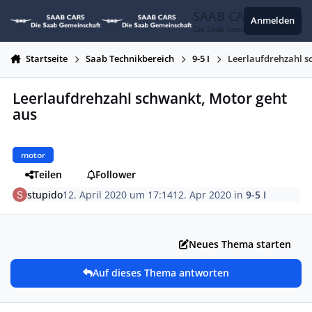
Zum Inhalt springen
SAAB CARS
Anmelden
Die Saab Gemeinschaft
Startseite
Saab Technikbereich
9-5 I
Leerlaufdrehzahl s
Leerlaufdrehzahl schwankt, Motor geht
aus
motor
Teilen
Follower
stupido
12. April 2020 um 17:14
12. Apr 2020
in
9-5 I
Neues Thema starten
Auf dieses Thema antworten
Autor-Statistiken