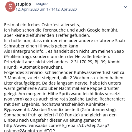
stupido
Mitglied
12. April 2020 um 17:14
12. Apr 2020
Erstmal ein frohes Osterfest allerseits,
ich habe schon die Forensuche und auch Google bemüht,
aber keine zielführenden Treffer gefunden.
Ich hoffe nun, dass mir der eine oder andere erfahrene Saab-
Schrauber einen Hinweis geben kann.
Als Hintergrundinfo... es handelt sich nicht um meinen Saab
(Profileintrag), sondern um den der Herzallerliebsten.
Prinzipiell aber nicht viel anders. 2.3t 170 PS, Bj. 99, Kombi
(Hund), Automatik (Frauchen).
Folgendes Szenario: schleichender Kühlwasserverlust seit ca.
3 Monaten, zuletzt steigend, alle 2 Wochen ca. einen halben
Liter draufgekippt. Da das langsam nervte, habe ich unters
warm gefahrene Auto über Nacht mal eine Pappe drunter
gelegt. Am morgen in Höhe Spritzwand leicht links versetzt
(von vorn) gab es auch eine rot süssliche Lache. Recherchiert
mit dem Ergebnis, höchstwahrscheinlich Kühlmittel-
Bypassventil. Also bei Skandix bestellt (Gründonnerstag),
Sonnabend früh geliefert (100 Punkte) und gleich an den
Einbau nach ungefähr dieser Anleitung gemacht.
http://www.twinsaabs.com/9-5_repair/cbv/step2.asp?
nsteps=2&nointro=1#TOP