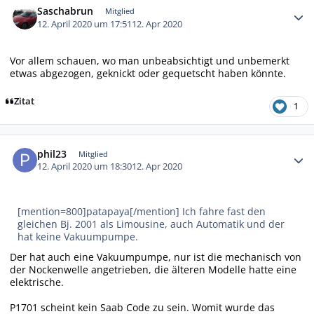
Saschabrun
Mitglied
12. April 2020 um 17:51
12. Apr 2020
Vor allem schauen, wo man unbeabsichtigt und unbemerkt
etwas abgezogen, geknickt oder gequetscht haben könnte.
Zitat
1
Autor-Statistiken
phil23
Mitglied
12. April 2020 um 18:30
12. Apr 2020
[mention=800]patapaya[/mention] Ich fahre fast den
gleichen Bj. 2001 als Limousine, auch Automatik und der
hat keine Vakuumpumpe.
Der hat auch eine Vakuumpumpe, nur ist die mechanisch von
der Nockenwelle angetrieben, die älteren Modelle hatte eine
elektrische.
P1701 scheint kein Saab Code zu sein. Womit wurde das