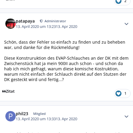
2
Autor-Statistiken
patapaya
Administrator
13. April 2020 um 13:23
13. Apr 2020
Schön, dass der Fehler so einfach zu finden und zu beheben
war, und danke für die Rückmeldung!
Diese Konstruruktion des EVAP-Schlauches an der DK mit dem
Zwischenstück hat ja mein 900II auch schon - und schon da
hab ich mich gefragt, warum diese komische Kostruktion,
warum nicht einfach der Schlauch direkt auf den Stutzen der
DK gesteckt wird und fertig...?
Zitat
1
Autor-Statistiken
phil23
Mitglied
13. April 2020 um 13:33
13. Apr 2020