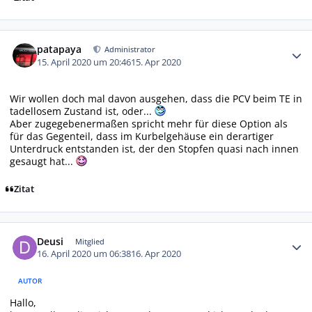
Autor-Statistiken
patapaya
Administrator
15. April 2020 um 20:46
15. Apr 2020
Wir wollen doch mal davon ausgehen, dass die PCV beim TE in
tadellosem Zustand ist, oder...
Aber zugegebenermaßen spricht mehr für diese Option als
für das Gegenteil, dass im Kurbelgehäuse ein derartiger
Unterdruck entstanden ist, der den Stopfen quasi nach innen
gesaugt hat...
Zitat
Autor-Statistiken
Deusi
Mitglied
16. April 2020 um 06:38
16. Apr 2020
AUTOR
Hallo,