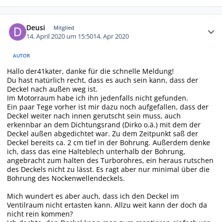
Autor-Statistiken
Deusi
Mitglied
14. April 2020 um 15:50
14. Apr 2020
AUTOR
Hallo der41kater, danke für die schnelle Meldung!
Du hast natürlich recht, dass es auch sein kann, dass der
Deckel nach außen weg ist.
Im Motorraum habe ich ihn jedenfalls nicht gefunden.
Ein paar Tege vorher ist mir dazu noch aufgefallen, dass der
Deckel weiter nach innen gerutscht sein muss, auch
erkennbar an dem Dichtungsrand (Dirko o.ä.) mit dem der
Deckel außen abgedichtet war. Zu dem Zeitpunkt saß der
Deckel bereits ca. 2 cm tief in der Bohrung. Außerdem denke
ich, dass das eine Halteblech unterhalb der Bohrung,
angebracht zum halten des Turborohres, ein heraus rutschen
des Deckels nicht zu lässt. Es ragt aber nur minimal über die
Bohrung des Nockenwellendeckels.
Mich wundert es aber auch, dass ich den Deckel im
Ventilraum nicht ertasten kann. Allzu weit kann der doch da
nicht rein kommen?