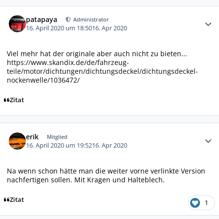
Autor-Statistiken
patapaya
Administrator
16. April 2020 um 18:50
16. Apr 2020
Viel mehr hat der originale aber auch nicht zu bieten...
https://www.skandix.de/de/fahrzeug-
teile/motor/dichtungen/dichtungsdeckel/dichtungsdeckel-
nockenwelle/1036472/
Zitat
Autor-Statistiken
erik
Mitglied
16. April 2020 um 19:52
16. Apr 2020
Na wenn schon hätte man die weiter vorne verlinkte Version
nachfertigen sollen. Mit Kragen und Halteblech.
Zitat
1