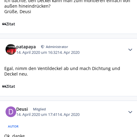
Ich dachte, den Deckel kann man zum montieren einfach von
außen hineindrücken?
Grüße, Deusi
Zitat
Autor-Statistiken
patapaya
Administrator
14. April 2020 um 16:32
14. Apr 2020
Egal, nimm den Ventildeckel ab und mach Dichtung und
Deckel neu.
Zitat
Autor-Statistiken
Deusi
Mitglied
14. April 2020 um 17:41
14. Apr 2020
AUTOR
Ok, danke.