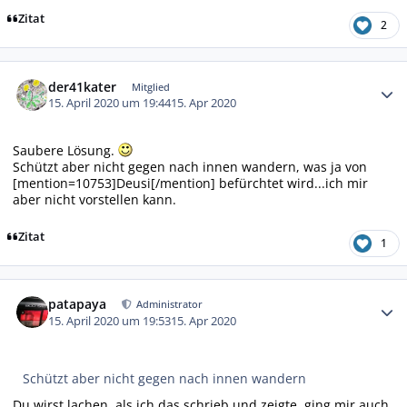
Zitat
2
Autor-Statistiken
der41kater
Mitglied
15. April 2020 um 19:44
15. Apr 2020
Saubere Lösung.
Schützt aber nicht gegen nach innen wandern, was ja von
[mention=10753]Deusi[/mention] befürchtet wird...ich mir
aber nicht vorstellen kann.
Zitat
1
Autor-Statistiken
patapaya
Administrator
15. April 2020 um 19:53
15. Apr 2020
Schützt aber nicht gegen nach innen wandern
Du wirst lachen, als ich das schrieb und zeigte, ging mir auch