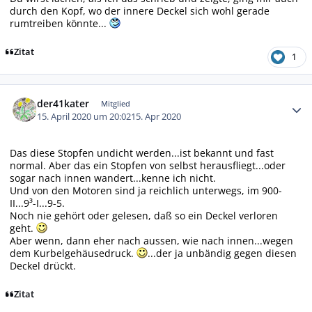
durch den Kopf, wo der innere Deckel sich wohl gerade
rumtreiben könnte...
Zitat
1
Autor-Statistiken
der41kater
Mitglied
15. April 2020 um 20:02
15. Apr 2020
Das diese Stopfen undicht werden...ist bekannt und fast
normal. Aber das ein Stopfen von selbst herausfliegt...oder
sogar nach innen wandert...kenne ich nicht.
Und von den Motoren sind ja reichlich unterwegs, im 900-
II...9³-I...9-5.
Noch nie gehört oder gelesen, daß so ein Deckel verloren
geht.
Aber wenn, dann eher nach aussen, wie nach innen...wegen
dem Kurbelgehäusedruck.
...der ja unbändig gegen diesen
Deckel drückt.
Zitat