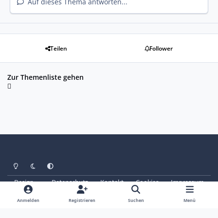
Auf dieses Thema antworten...
Teilen
Follower
Zur Themenliste gehen
Heller Modus
Dunkler Modus
Systemeinstellung
Design
Datenschutz
Kontakt
Cookies
Impressum
© Copyright 2025 - SAABoteure e. V.
Powered by
Invision Community
Anmelden
Registrieren
Suchen
Menü