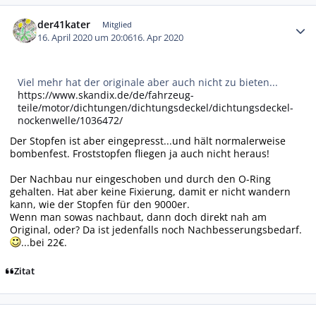
Autor-Statistiken
der41kater
Mitglied
16. April 2020 um 20:06
16. Apr 2020
Viel mehr hat der originale aber auch nicht zu bieten...
https://www.skandix.de/de/fahrzeug-
teile/motor/dichtungen/dichtungsdeckel/dichtungsdeckel-
nockenwelle/1036472/
Der Stopfen ist aber eingepresst...und hält normalerweise
bombenfest. Froststopfen fliegen ja auch nicht heraus!
Der Nachbau nur eingeschoben und durch den O-Ring
gehalten. Hat aber keine Fixierung, damit er nicht wandern
kann, wie der Stopfen für den 9000er.
Wenn man sowas nachbaut, dann doch direkt nah am
Original, oder? Da ist jedenfalls noch Nachbesserungsbedarf.
...bei 22€.
Zitat
Autor-Statistiken