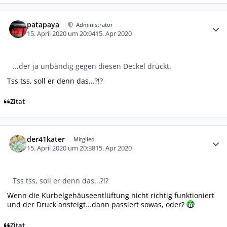
Autor-Statistiken
patapaya
Administrator
15. April 2020 um 20:04
15. Apr 2020
...der ja unbändig gegen diesen Deckel drückt.
Tss tss, soll er denn das...?!?
Zitat
Autor-Statistiken
der41kater
Mitglied
15. April 2020 um 20:38
15. Apr 2020
Tss tss, soll er denn das...?!?
Wenn die Kurbelgehäuseentlüftung nicht richtig funktioniert
und der Druck ansteigt...dann passiert sowas, oder?
Zitat