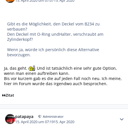
15. April 2020 um 07:07
15. Apr 2020
Gibt es die Möglichkeit, den Deckel vom B234 zu
verbauen?
Den Deckel mit O-Ring undHalter, verschraubt am
Zylinderkopf?
Wenn ja, würde ich persönlich diese Alternative
bevorzugen.
Ja, das geht.
Und ist tatsächlich eine sehr gute Option,
wenn man einen auftreiben kann.
Bis vor kurzem gab es die auf jeden Fall noch neu. Ich meine,
hier im Forum wurde das irgendwo auch besprochen.
Zitat
Autor-Statistiken
patapaya
Administrator
15. April 2020 um 07:19
15. Apr 2020