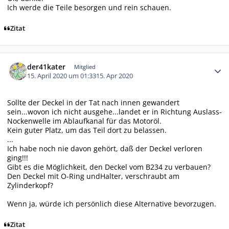
Ich werde die Teile besorgen und rein schauen.
Zitat
Autor-Statistiken
der41kater
Mitglied
15. April 2020 um 01:33
15. Apr 2020
Sollte der Deckel in der Tat nach innen gewandert
sein...wovon ich nicht ausgehe...landet er in Richtung Auslass-
Nockenwelle im Ablaufkanal für das Motoröl.
Kein guter Platz, um das Teil dort zu belassen.
...
Ich habe noch nie davon gehört, daß der Deckel verloren
ging!!!
Gibt es die Möglichkeit, den Deckel vom B234 zu verbauen?
Den Deckel mit O-Ring undHalter, verschraubt am
Zylinderkopf?
Wenn ja, würde ich persönlich diese Alternative bevorzugen.
Zitat