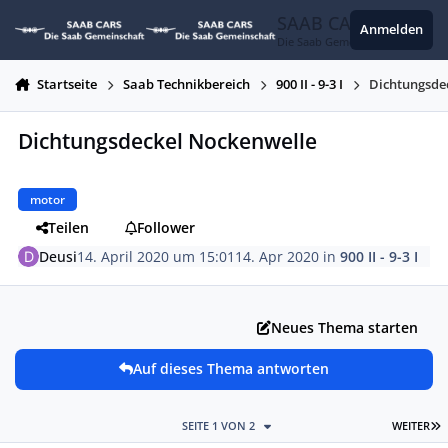
Zum Inhalt springen
SAAB CARS
Anmelden
Die Saab Gemeinschaft
Startseite
Saab Technikbereich
900 II - 9-3 I
Dichtungsde
Dichtungsdeckel Nockenwelle
motor
Teilen
Follower
Deusi
14. April 2020 um 15:01
14. Apr 2020
in
900 II - 9-3 I
Neues Thema starten
Auf dieses Thema antworten
L
SEITE 1 VON 2
WEITER