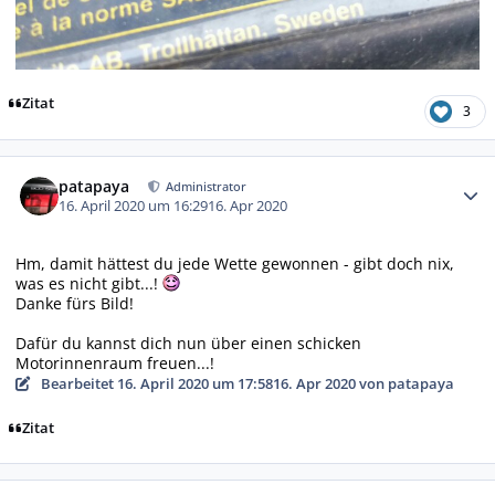
Zitat
3
Autor-Statistiken
patapaya
Administrator
16. April 2020 um 16:29
16. Apr 2020
Hm, damit hättest du jede Wette gewonnen - gibt doch nix,
was es nicht gibt...!
Danke fürs Bild!
Dafür du kannst dich nun über einen schicken
Motorinnenraum freuen...!
Bearbeitet
16. April 2020 um 17:58
16. Apr 2020
von patapaya
Zitat
Autor-Statistiken