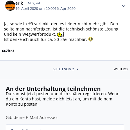
erik
Mitglied
16. April 2020 um 20:09
16. Apr 2020
Ja, so wie in #9 verlinkt, den es leider nicht mehr gibt. Den
sollte man nachfertigen, ist die technisch schönste Lösung
und kein Wegwerfprodukt.
Ist denke ich auch für ca. 20-25€ machbar.
Zitat
L
SEITE 1 VON 2
WEITER
An der Unterhaltung teilnehmen
Du kannst jetzt posten und dich später registrieren. Wenn
du ein Konto hast,
melde dich jetzt an
, um mit deinem
Konto zu posten.