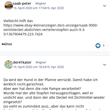
saab-peter
Mitglied
16. April 2020 um 17:04
16. Apr 2020
Vielleicht hilft das
https://www.ebay-kleinanzeigen.de/s-anzeige/saab-9000-
ventildeckel-abdichten-verteilerstopfen-auch-9-3-
5/1367904479-223-7424
Zitat
1
Autor-Statistiken
der41kater
Mitglied
16. April 2020 um 18:24
16. Apr 2020
Da wird der Hund in der Pfanne verrückt. Damit habe ich
wirklich nicht gerechnet.
Aber wer hat denn die rote Pampe verarbeitet?
Wurde mal der alte Stopfen herausgeschlagen, weil er
undicht war, und dann der alte Deckel mit Dichtmittel wieder
eingesetzt?
(so sieht es zumindest aus)...aber das kann nicht