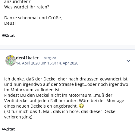
anzurichten?
Was würdet ihr raten?
Danke schonmal und Grüße,
Deusi
Zitat
Autor-Statistiken
der41kater
Mitglied
14. April 2020 um 15:31
14. Apr 2020
Ich denke, daß der Deckel eher nach draussen gewandert ist
und nun irgendwo auf der Strasse liegt...oder noch irgendwo
im Motorraum zu finden ist.
Findest Du den Deckel nicht im Motorraum...muß der
Ventildeckel auf jeden Fall herunter. Wäre bei der Montage
eines neuen Deckels eh angebracht.
(ist für mich das 1. Mal, daß ich höre, das dieser Deckel
verloren ging)
Zitat