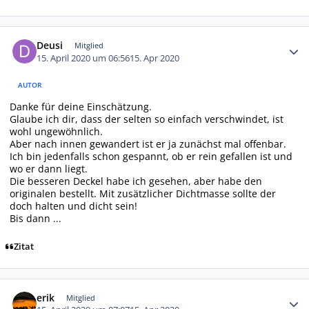
Autor-Statistiken
Deusi
Mitglied
15. April 2020 um 06:56
15. Apr 2020
AUTOR
Danke für deine Einschätzung.
Glaube ich dir, dass der selten so einfach verschwindet, ist
wohl ungewöhnlich.
Aber nach innen gewandert ist er ja zunächst mal offenbar.
Ich bin jedenfalls schon gespannt, ob er rein gefallen ist und
wo er dann liegt.
Die besseren Deckel habe ich gesehen, aber habe den
originalen bestellt. Mit zusätzlicher Dichtmasse sollte der
doch halten und dicht sein!
Bis dann ...
Zitat
Autor-Statistiken
erik
Mitglied