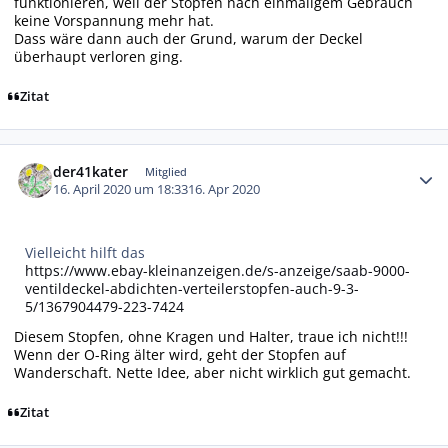
funktionieren, weil der Stopfen nach einmaligem Gebrauch
keine Vorspannung mehr hat.
Dass wäre dann auch der Grund, warum der Deckel
überhaupt verloren ging.
Zitat
Autor-Statistiken
der41kater
Mitglied
16. April 2020 um 18:33
16. Apr 2020
Vielleicht hilft das
https://www.ebay-kleinanzeigen.de/s-anzeige/saab-9000-
ventildeckel-abdichten-verteilerstopfen-auch-9-3-
5/1367904479-223-7424
Diesem Stopfen, ohne Kragen und Halter, traue ich nicht!!!
Wenn der O-Ring älter wird, geht der Stopfen auf
Wanderschaft. Nette Idee, aber nicht wirklich gut gemacht.
Zitat