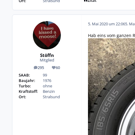
Zitat
Ort:
Stralsund
5. Mai 2020 um 22:06
5. Ma
Hab eins vom ganzen R
Stöffn
Mitglied
295
60
Beiträge
Reputation
SAAB:
99
Baujahr:
1976
Turbo:
ohne
Kraftstoff:
Benzin
Ort:
Stralsund