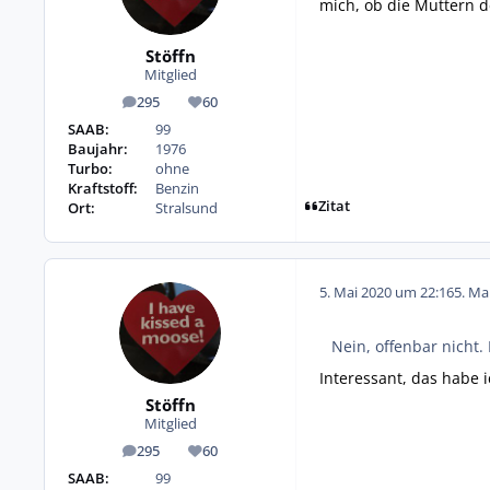
mich, ob die Muttern d
Stöffn
Mitglied
295
60
Beiträge
Reputation
SAAB:
99
Baujahr:
1976
Turbo:
ohne
Kraftstoff:
Benzin
Zitat
Ort:
Stralsund
5. Mai 2020 um 22:16
5. Ma
Nein, offenbar nicht.
Interessant, das habe 
Stöffn
Mitglied
295
60
Beiträge
Reputation
SAAB:
99