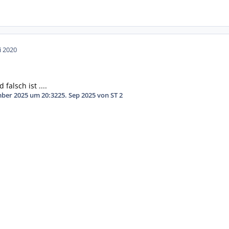
i 2020
 falsch ist ....
mber 2025 um 20:32
25. Sep 2025
von ST 2