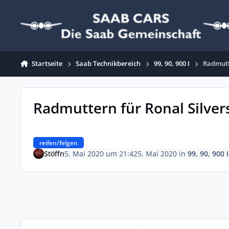
Zum Inhalt springen
Startseite
Saab Technikbereich
99, 90, 900 I
Radmutt
Radmuttern für Ronal Silve
reifen/felgen
Stöffn
5. Mai 2020 um 21:42
5. Mai 2020
in
99, 90, 900 I