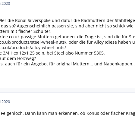
i 2020
er die Ronal Silverspoke und dafür die Radmuttern der Stahlfelge
t das so? Augenscheinlich passen sie, sind aber nicht so schick wi
tern mit flacher Schulter.
tee.co.uk passige Muttern gefunden, die Frage ist, sind die für Ste
co.uk/products/steel-wheel-nuts/,
oder die für Alloy (diese haben 
co.uk/products/alloy-wheel-nuts/
te 3/4 Hex 12x1,25 sein, bei Steel also Nummer 5305.
r auf dem Holzweg?
s, auch für ein Angebot für original Muttern... und Nabenkappen..
i 2020
 Felgenloch. Dann kann man erkennen, ob Konus oder flacher Kra