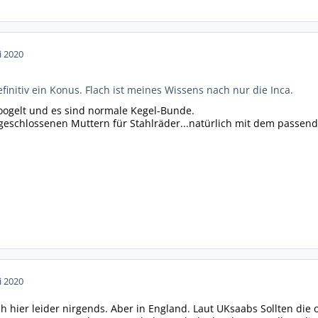
i 2020
efinitiv ein Konus. Flach ist meines Wissens nach nur die Inca.
oogelt und es sind normale Kegel-Bunde.
 geschlossenen Muttern für Stahlräder...natürlich mit dem passen
i 2020
ich hier leider nirgends. Aber in England. Laut UKsaabs Sollten die o