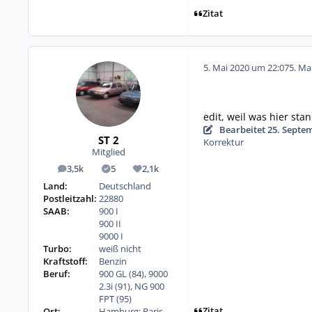
Zitat
5. Mai 2020 um 22:07
5. Ma
edit, weil was hier stand
Bearbeitet
25. Septe
ST 2
Korrektur
Mitglied
3,5k
5
2,1k
Beiträge
Lösungen
Reputation
Land:
Deutschland
Postleitzahl:
22880
SAAB:
900 I
900 II
9000 I
Turbo:
weiß nicht
Kraftstoff:
Benzin
Beruf:
900 GL (84), 9000
2.3i (91), NG 900
FPT (95)
Zitat
Ort:
Hamburg; Paris