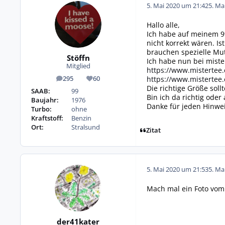
5. Mai 2020 um 21:42
5. Ma
Hallo alle,
Ich habe auf meinem 99
nicht korrekt wären. Is
brauchen spezielle Mut
Stöffn
Ich habe nun bei mister
Mitglied
https://www.mistertee.
https://www.mistertee.
295
60
Beiträge
Reputation
Die richtige Größe soll
SAAB:
99
Bin ich da richtig ode
Baujahr:
1976
Danke für jeden Hinwei
Turbo:
ohne
Kraftstoff:
Benzin
Ort:
Stralsund
Zitat
5. Mai 2020 um 21:53
5. Ma
Mach mal ein Foto vom
der41kater