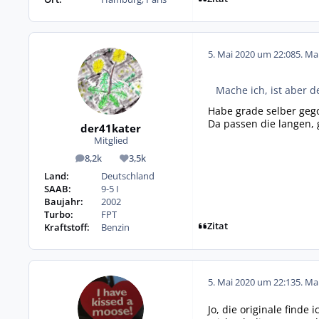
5. Mai 2020 um 22:08
5. Ma
Mache ich, ist aber d
Habe grade selber geg
Da passen die langen,
der41kater
Mitglied
8,2k
3,5k
Beiträge
Reputation
Land:
Deutschland
SAAB:
9-5 I
Baujahr:
2002
Turbo:
FPT
Zitat
Kraftstoff:
Benzin
5. Mai 2020 um 22:13
5. Ma
Jo, die originale finde 