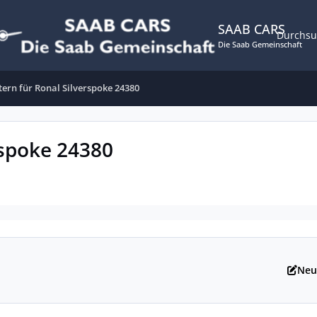
SAAB CARS
Durchs
Die Saab Gemeinschaft
ern für Ronal Silverspoke 24380
rspoke 24380
Neu