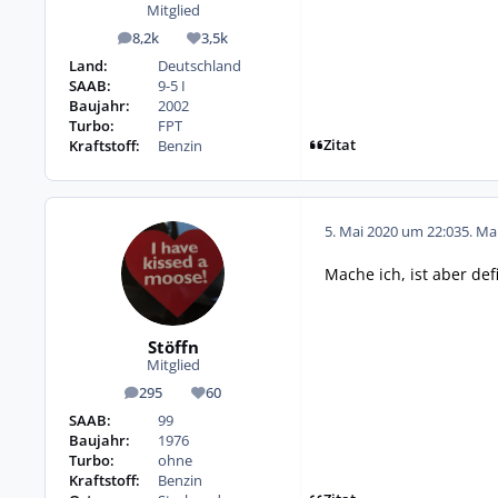
Mitglied
8,2k
3,5k
Beiträge
Reputation
Land:
Deutschland
SAAB:
9-5 I
Baujahr:
2002
Turbo:
FPT
Zitat
Kraftstoff:
Benzin
5. Mai 2020 um 22:03
5. Ma
Mache ich, ist aber def
Stöffn
Mitglied
295
60
Beiträge
Reputation
SAAB:
99
Baujahr:
1976
Turbo:
ohne
Kraftstoff:
Benzin