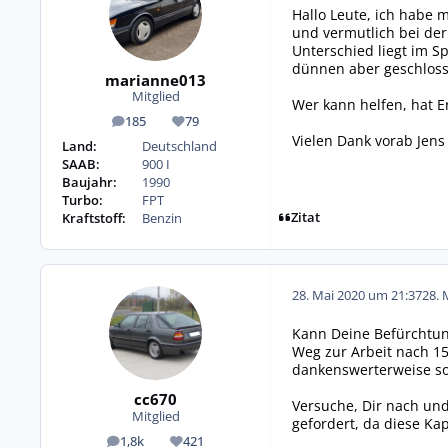
Hallo Leute, ich habe 
und vermutlich bei der 
Unterschied liegt im S
dünnen aber geschlosse
marianne013
Mitglied
Wer kann helfen, hat E
185
79
Beiträge
Reputation
Vielen Dank vorab Jens
Land:
Deutschland
SAAB:
900 I
Baujahr:
1990
Turbo:
FPT
Zitat
Kraftstoff:
Benzin
28. Mai 2020 um 21:37
28. 
Kann Deine Befürchtun
Weg zur Arbeit nach 1
dankenswerterweise so 
cc670
Versuche, Dir nach und
Mitglied
gefordert, da diese Kap
1,8k
421
Beiträge
Reputation