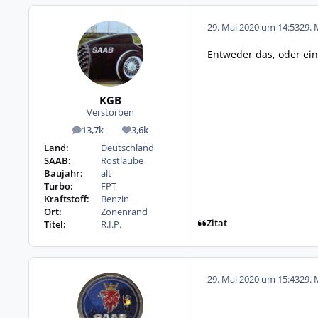
29. Mai 2020 um 14:53
29. 
Entweder das, oder ein 
KGB
Verstorben
13,7k
3,6k
Beiträge
Reputation
Land:
Deutschland
SAAB:
Rostlaube
Baujahr:
alt
Turbo:
FPT
Kraftstoff:
Benzin
Ort:
Zonenrand
Zitat
Titel:
R.I.P.
29. Mai 2020 um 15:43
29. 