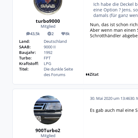
Ich habe die Deckel b
eine Option ? Jens, 
damals (für ganz weni
turbo9000
Nun, das ist schon ric
Mitglied
Aber wenn man einen Sa
43,5k
2
8k
Schrotthändler abgeb
Beiträge
Lösungen
Reputation
Land:
Deutschland
SAAB:
9000 II
Baujahr:
1992
Turbo:
FPT
Kraftstoff:
LPG
Titel:
Die dunkle Seite
Zitat
des Forums
30. Mai 2020 um 13:46
30. 
Es gab auch mal eine 
900Turbo2
Mitglied