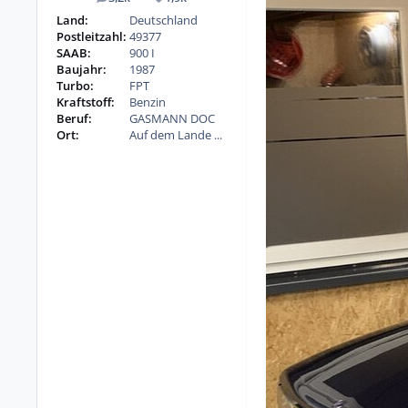
Beiträge
Reputation
Land:
Deutschland
Postleitzahl:
49377
SAAB:
900 I
Baujahr:
1987
Turbo:
FPT
Kraftstoff:
Benzin
Beruf:
GASMANN DOC
Ort:
Auf dem Lande ...