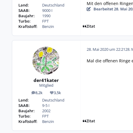
Mit den offenen Ringe
Land:
Deutschland
Bearbeitet
28. Mai 20
SAAB:
9000 I
Baujahr:
1990
Turbo:
FPT
Zitat
Kraftstoff:
Benzin
28. Mai 2020 um 22:21
28. 
Mal die offenen Ringe
der41kater
Mitglied
8,2k
3,5k
Beiträge
Reputation
Land:
Deutschland
SAAB:
9-5 I
Baujahr:
2002
Turbo:
FPT
Zitat
Kraftstoff:
Benzin