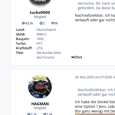
Versuche, Dir nach u
gefordert, da diese K
turbo9000
Nachvollziehbar. Ich h
Mitglied
verkauft oder gar nichts
43,5k
2
8k
Beiträge
Lösungen
Reputation
Land:
Deutschland
SAAB:
9000 II
Baujahr:
1992
Turbo:
FPT
Kraftstoff:
LPG
Titel:
Die dunkle Seite
Zitat
des Forums
30. Mai 2020 um 07:50
30. 
Nachvollziehbar. Ich
verkauft oder gar nich
Ich habe die Deckel be
HAGMAN
eine Option ? Jens, so
Mitglied
(für ganz wenig) mit De
3,2k
1,9k