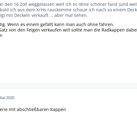
ei den 16 Zoll weggelassen weil ich es ohne schöner fand (und wei
sobald ich aus dem KrHs rauskomme schaue ich nach so einem Deckel
g) mit Deckeln verkauft ... aber mal sehen.
htig. Wenn es einem gefällt kann man auch ohne fahren.
tz von den Felgen verkaufen will sollte man die Radkappen dabei 
en
Mai 2020
Serie mit abschließbaren Kappen