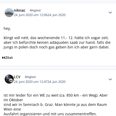
Autor-Statistiken
niknac
Mitglied
24. Juni 2020 um 12:06
24. Jun 2020
hey,
klingt voll nett, das wochenende 11.- 12. hätte ich sogar zeit,
aber ich befürchte keinen adäquaten saab zur hand. falls die
jungs in polen doch noch gas geben bin ich aber gern dabei.
Zitat
Autor-Statistiken
LCV
Mitglied
24. Juni 2020 um 12:47
24. Jun 2020
Ist mir leider für ein WE zu weit (ca. 850 km - ein Weg). Aber
im Oktober
sind wir in Semriach b. Graz. Man könnte ja aus dem Raum
Wien eine
Ausfahrt organisieren und mit uns zusammentreffen.