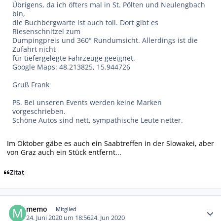
Übrigens, da ich öfters mal in St. Pölten und Neulengbach
bin,
die Buchbergwarte ist auch toll. Dort gibt es
Riesenschnitzel zum
Dumpingpreis und 360° Rundumsicht. Allerdings ist die
Zufahrt nicht
für tiefergelegte Fahrzeuge geeignet.
Google Maps: 48.213825, 15.944726
Gruß Frank
PS. Bei unseren Events werden keine Marken
vorgeschrieben.
Schöne Autos sind nett, sympathische Leute netter.
Im Oktober gäbe es auch ein Saabtreffen in der Slowakei, aber
von Graz auch ein Stück entfernt...
Zitat
Autor-Statistiken
memo
Mitglied
24. Juni 2020 um 18:56
24. Jun 2020