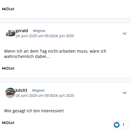
Zitat
Autor-Statistiken
gerald
Mitglied
24. Juni 2020 um 09:26
24. Jun 2020
Wenn ich an dem Tag nicht arbeiten muss, wäre ich
wahrscheinlich dabei...
Zitat
Autor-Statistiken
kds93
Mitglied
24. Juni 2020 um 09:30
24. Jun 2020
Wie gesagt ich bin interessiert
Zitat
1