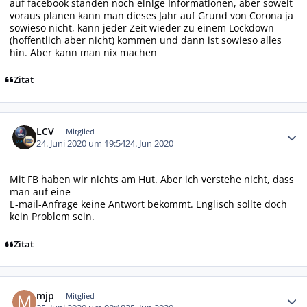
auf facebook standen noch einige Informationen, aber soweit
voraus planen kann man dieses Jahr auf Grund von Corona ja
sowieso nicht, kann jeder Zeit wieder zu einem Lockdown
(hoffentlich aber nicht) kommen und dann ist sowieso alles
hin. Aber kann man nix machen
Zitat
Autor-Statistiken
LCV
Mitglied
24. Juni 2020 um 19:54
24. Jun 2020
Mit FB haben wir nichts am Hut. Aber ich verstehe nicht, dass
man auf eine
E-mail-Anfrage keine Antwort bekommt. Englisch sollte doch
kein Problem sein.
Zitat
Autor-Statistiken
mjp
Mitglied