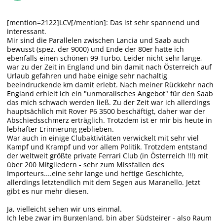
[mention=2122]LCV[/mention]: Das ist sehr spannend und
interessant.
Mir sind die Parallelen zwischen Lancia und Saab auch
bewusst (spez. der 9000) und Ende der 80er hatte ich
ebenfalls einen schönen 99 Turbo. Leider nicht sehr lange,
war zu der Zeit in England und bin damit nach Österreich auf
Urlaub gefahren und habe einige sehr nachaltig
beeindruckende km damit erlebt. Nach meiner Rückkehr nach
England erhielt ich ein "unmoralisches Angebot" für den Saab
das mich schwach werden ließ. Zu der Zeit war ich allerdings
hauptsächlich mit Rover P6 3500 beschäftigt, daher war der
Abschiedsschmerz erträglich. Trotzdem ist er mir bis heute in
lebhafter Erinnerung geblieben.
War auch in einige Clubaktivitäten verwickelt mit sehr viel
Kampf und Krampf und vor allem Politik. Trotzdem entstand
der weltweit größte private Ferrari Club (in Österreich !!!) mit
über 200 Mitgliedern - sehr zum Missfallen des
Importeurs....eine sehr lange und heftige Geschichte,
allerdings letztendlich mit dem Segen aus Maranello. Jetzt
gibt es nur mehr diesen.
Ja, vielleicht sehen wir uns einmal.
Ich lebe zwar im Burgenland, bin aber Südsteirer - also Raum