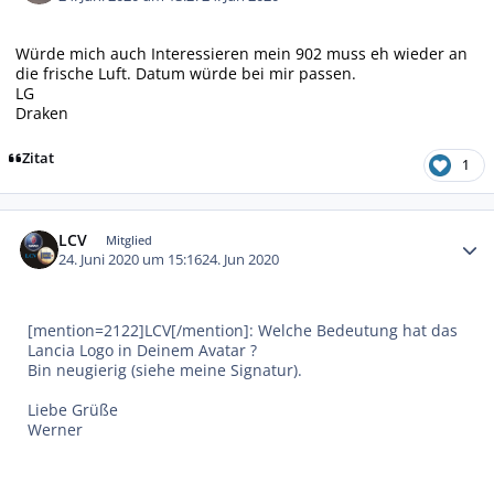
Würde mich auch Interessieren mein 902 muss eh wieder an
die frische Luft. Datum würde bei mir passen.
LG
Draken
Zitat
1
Autor-Statistiken
LCV
Mitglied
24. Juni 2020 um 15:16
24. Jun 2020
[mention=2122]LCV[/mention]: Welche Bedeutung hat das
Lancia Logo in Deinem Avatar ?
Bin neugierig (siehe meine Signatur).
Liebe Grüße
Werner