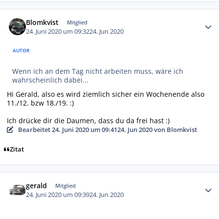
Autor-Statistiken
Blomkvist
Mitglied
24. Juni 2020 um 09:32
24. Jun 2020
AUTOR
Wenn ich an dem Tag nicht arbeiten muss, wäre ich
wahrscheinlich dabei...
Hi Gerald, also es wird ziemlich sicher ein Wochenende also
11./12. bzw 18./19. :)
Ich drücke dir die Daumen, dass du da frei hast :)
Bearbeitet
24. Juni 2020 um 09:41
24. Jun 2020
von Blomkvist
Zitat
Autor-Statistiken
gerald
Mitglied
24. Juni 2020 um 09:39
24. Jun 2020