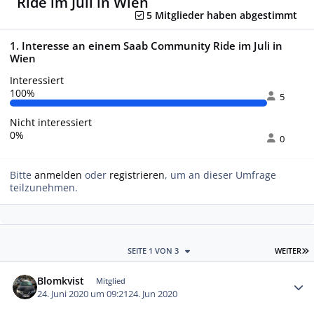
Ride im Juli in Wien
5 Mitglieder haben abgestimmt
1. Interesse an einem Saab Community Ride im Juli in
Wien
Interessiert
100%
5
Nicht interessiert
0%
0
Bitte
anmelden
oder
registrieren
, um an dieser Umfrage
teilzunehmen.
L
SEITE 1 VON 3
WEITER
Autor-Statistiken
Blomkvist
Mitglied
24. Juni 2020 um 09:21
24. Jun 2020