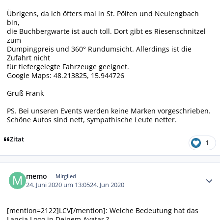
Übrigens, da ich öfters mal in St. Pölten und Neulengbach
bin,
die Buchbergwarte ist auch toll. Dort gibt es Riesenschnitzel
zum
Dumpingpreis und 360° Rundumsicht. Allerdings ist die
Zufahrt nicht
für tiefergelegte Fahrzeuge geeignet.
Google Maps: 48.213825, 15.944726
Gruß Frank
PS. Bei unseren Events werden keine Marken vorgeschrieben.
Schöne Autos sind nett, sympathische Leute netter.
Zitat
1
Autor-Statistiken
memo
Mitglied
24. Juni 2020 um 13:05
24. Jun 2020
[mention=2122]LCV[/mention]: Welche Bedeutung hat das
Lancia Logo in Deinem Avatar ?