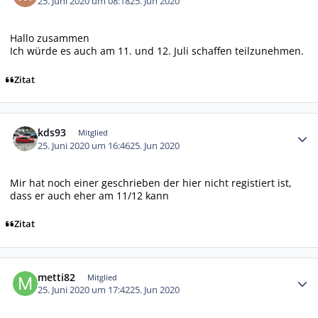
25. Juni 2020 um 08:18
25. Jun 2020
Hallo zusammen
Ich würde es auch am 11. und 12. Juli schaffen teilzunehmen.
Zitat
Autor-Statistiken
kds93
Mitglied
25. Juni 2020 um 16:46
25. Jun 2020
Mir hat noch einer geschrieben der hier nicht registiert ist,
dass er auch eher am 11/12 kann
Zitat
Autor-Statistiken
metti82
Mitglied
25. Juni 2020 um 17:42
25. Jun 2020