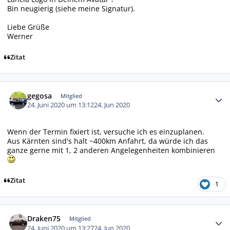
Bin neugierig (siehe meine Signatur).
Liebe Grüße
Werner
Zitat
Autor-Statistiken
gegosa
Mitglied
24. Juni 2020 um 13:12
24. Jun 2020
Wenn der Termin fixiert ist, versuche ich es einzuplanen.
Aus Kärnten sind's halt ~400km Anfahrt, da würde ich das
ganze gerne mit 1, 2 anderen Angelegenheiten kombinieren
Zitat
1
Autor-Statistiken
Draken75
Mitglied
24. Juni 2020 um 13:27
24. Jun 2020