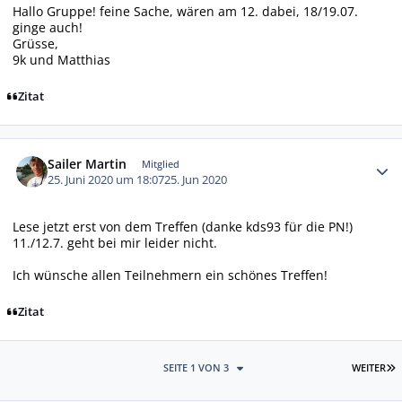
Hallo Gruppe! feine Sache, wären am 12. dabei, 18/19.07.
ginge auch!
Grüsse,
9k und Matthias
Zitat
Autor-Statistiken
Sailer Martin
Mitglied
25. Juni 2020 um 18:07
25. Jun 2020
Lese jetzt erst von dem Treffen (danke kds93 für die PN!)
11./12.7. geht bei mir leider nicht.
Ich wünsche allen Teilnehmern ein schönes Treffen!
Zitat
L
SEITE 1 VON 3
WEITER