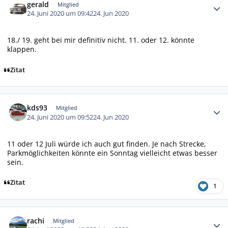
gerald
Mitglied
24. Juni 2020 um 09:42
24. Jun 2020
18./ 19. geht bei mir definitiv nicht. 11. oder 12. könnte
klappen.
Zitat
Autor-Statistiken
kds93
Mitglied
24. Juni 2020 um 09:52
24. Jun 2020
11 oder 12 Juli würde ich auch gut finden. Je nach Strecke,
Parkmöglichkeiten könnte ein Sonntag vielleicht etwas besser
sein.
Zitat
1
Autor-Statistiken
rachi
Mitglied