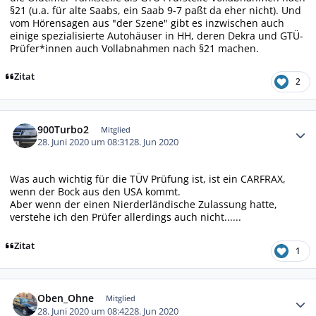
§21 (u.a. für alte Saabs, ein Saab 9-7 paßt da eher nicht). Und
vom Hörensagen aus "der Szene" gibt es inzwischen auch
einige spezialisierte Autohäuser in HH, deren Dekra und GTÜ-
Prüfer*innen auch Vollabnahmen nach §21 machen.
Zitat
2
Autor-Statistiken
900Turbo2
Mitglied
28. Juni 2020 um 08:31
28. Jun 2020
Was auch wichtig für die TÜV Prüfung ist, ist ein CARFRAX,
wenn der Bock aus den USA kommt.
Aber wenn der einen Nierderländische Zulassung hatte,
verstehe ich den Prüfer allerdings auch nicht......
Zitat
1
Autor-Statistiken
Oben_Ohne
Mitglied
28. Juni 2020 um 08:42
28. Jun 2020