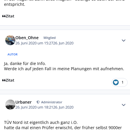
entspricht.
Zitat
Autor-Statistiken
Oben_Ohne
Mitglied
26. Juni 2020 um 15:27
26. Jun 2020
AUTOR
Ja, danke für die Info.
Werde ich auf jeden Fall in meine Planungen mit aufnehmen.
Zitat
1
Autor-Statistiken
Urbaner
Administrator
26. Juni 2020 um 18:21
26. Jun 2020
TÜV Nord ist eigentlich auch ganz i.O.
hatte da mal einen Prüfer erwischt, der früher selbst 9000er