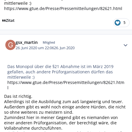
mittlerweile :)
https://www.gtue.de/Presse/Pressemitteilungen/82621.html
Zitat
5
Autor-Statistiken
gsx_martin
Mitglied
26. Juni 2020 um 22:06
26. Jun 2020
Das Monopol über die §21 Abnahme ist im März 2019
gefallen, auch andere Prüforganisationen dürfen das
mittlerweile :)
https://www.gtue.de/Presse/Pressemitteilungen/82621.htm
l
Das ist richtig.
Allerdings ist die Ausbildung zum aaS langwierig und teuer.
Außerdem gibt es wohl noch einige andere Hürden, die nicht
so ohne weiteres zu meistern sind.
Zumindest hier in meiner Gegend gibt es niemanden von
einer anderen Prüforganisation, der berechtigt wäre, die
Vollabnahme durchzuführen.