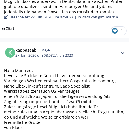
Möglich, dass es anderswo in Deutschland inzwischen Prüfer
gibt, die qualifiziert sind. Im Hamburger Umland gibt es
jedenfalls niemanden (soweit ich das rausfinden konnte)
Bearbeitet
27. Juni 2020 um 02:46
27. Jun 2020
von gsx_martin
Zitat
1
Autor-Statistiken
kappasaab
Mitglied
27. Juni 2020 um 08:58
27. Jun 2020
Hallo Manfred,
bevor alle Stricke reißen, d.h. vor der Verschrottung:
Vor einigen Wochen erst hat Herr Gasparatos in Hamburg,
Nähe Elbe-Einkaufszentrum, Saab Spezialist,
Werkstattbesitzer (auch US-Fahrzeuge)
einen 9-7x 5,3i aus Japan für die Eigenverwendung (als
Zugfahrzeug) importiert und ist / war(?) mit der
Zulassungsfrage beschäftigt. Ich habe ihm dafür
meine Zulassung in Kopie überlassen. Vielleicht fragst Du ihn,
ob und auf welche Weise er erfolgreich war.
Freundliche Grüße
von Klaus