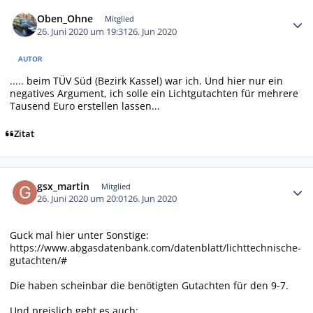
Autor-Statistiken
Oben_Ohne
Mitglied
26. Juni 2020 um 19:31
26. Jun 2020
AUTOR
..... beim TÜV Süd (Bezirk Kassel) war ich. Und hier nur ein
negatives Argument, ich solle ein Lichtgutachten für mehrere
Tausend Euro erstellen lassen...
Zitat
Autor-Statistiken
gsx_martin
Mitglied
26. Juni 2020 um 20:01
26. Jun 2020
Guck mal hier unter Sonstige:
https://www.abgasdatenbank.com/datenblatt/lichttechnische-
gutachten/#
Die haben scheinbar die benötigten Gutachten für den 9-7.
Und preislich geht es auch: