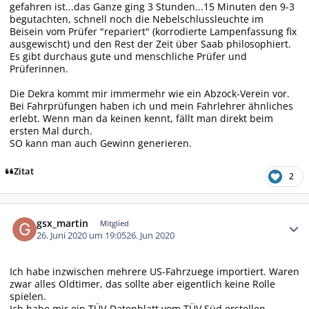
gefahren ist...das Ganze ging 3 Stunden...15 Minuten den 9-3
begutachten, schnell noch die Nebelschlussleuchte im
Beisein vom Prüfer "repariert" (korrodierte Lampenfassung fix
ausgewischt) und den Rest der Zeit über Saab philosophiert.
Es gibt durchaus gute und menschliche Prüfer und
Prüferinnen.
Die Dekra kommt mir immermehr wie ein Abzock-Verein vor.
Bei Fahrprüfungen haben ich und mein Fahrlehrer ähnliches
erlebt. Wenn man da keinen kennt, fällt man direkt beim
ersten Mal durch.
SO kann man auch Gewinn generieren.
Zitat
2
Autor-Statistiken
gsx_martin
Mitglied
26. Juni 2020 um 19:05
26. Jun 2020
Ich habe inzwischen mehrere US-Fahrzuege importiert. Waren
zwar alles Oldtimer, das sollte aber eigentlich keine Rolle
spielen.
Ich habe mir ein TÜV-Datenblatt vom TÜV Süd erstellen