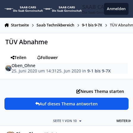
Zum Inhalt springen
SAAB CARS
Anmelden
Die Saab Gemeinschaft
Startseite
Saab Technikbereich
9-1 bis 9-7X
TÜV Abnah
TÜV Abnahme
Teilen
Follower
Oben_Ohne
25. Juni 2020 um 14:31
25. Jun 2020
in
9-1 bis 9-7X
Neues Thema starten
Auf dieses Thema antworten
L
SEITE 1 VON 10
WEITER
Autor-Statistiken