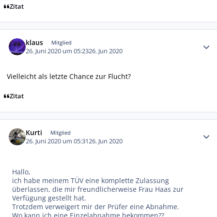
Zitat
Autor-Statistiken
klaus
Mitglied
26. Juni 2020 um 05:23
26. Jun 2020
Vielleicht als letzte Chance zur Flucht?
Zitat
Autor-Statistiken
Kurti
Mitglied
26. Juni 2020 um 05:31
26. Jun 2020
Hallo,
ich habe meinem TÜV eine komplette Zulassung
überlassen, die mir freundlicherweise Frau Haas zur
Verfügung gestellt hat.
Trotzdem verweigert mir der Prüfer eine Abnahme.
Wo kann ich eine Einzelabnahme bekommen??