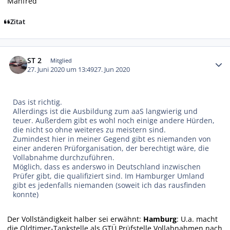
Manfred
Zitat
Autor-Statistiken
ST 2
Mitglied
27. Juni 2020 um 13:49
27. Jun 2020
Das ist richtig.
Allerdings ist die Ausbildung zum aaS langwierig und
teuer. Außerdem gibt es wohl noch einige andere Hürden,
die nicht so ohne weiteres zu meistern sind.
Zumindest hier in meiner Gegend gibt es niemanden von
einer anderen Prüforganisation, der berechtigt wäre, die
Vollabnahme durchzuführen.
Möglich, dass es anderswo in Deutschland inzwischen
Prüfer gibt, die qualifiziert sind. Im Hamburger Umland
gibt es jedenfalls niemanden (soweit ich das rausfinden
konnte)
Der Vollständigkeit halber sei erwähnt:
Hamburg
: U.a. macht
die
Oldtimer-Tankstelle
als GTÜ Prüfstelle Vollabnahmen nach