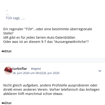
..
...
TÜV sagt, ....
Ein reginaler "TÜV"...oder eine bestimmte überregionale
Stelle?
IdR gibt es für jedes Serien-Auto Datenblätter.
Oder was ist an diesem 9-7 das "Aussergewöhnliche"?
Zitat
Autor-Statistiken
turboflar
Mitglied
26. Juni 2020 um 06:02
26. Jun 2020
Nicht gleich aufgeben, andere Prüfstelle ausprobieren oder
direkt einen anderen Verein. Vorher telefonisch das Anliegen
abklären hilft manchmal schon etwas.
Zitat