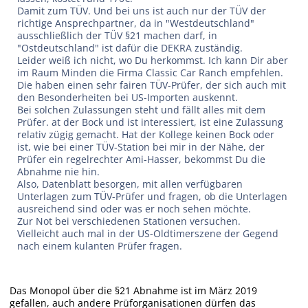
Damit zum TÜV. Und bei uns ist auch nur der TÜV der
richtige Ansprechpartner, da in "Westdeutschland"
ausschließlich der TÜV §21 machen darf, in
"Ostdeutschland" ist dafür die DEKRA zuständig.
Leider weiß ich nicht, wo Du herkommst. Ich kann Dir aber
im Raum Minden die Firma Classic Car Ranch empfehlen.
Die haben einen sehr fairen TÜV-Prüfer, der sich auch mit
den Besonderheiten bei US-Importen auskennt.
Bei solchen Zulassungen steht und fällt alles mit dem
Prüfer. at der Bock und ist interessiert, ist eine Zulassung
relativ zügig gemacht. Hat der Kollege keinen Bock oder
ist, wie bei einer TÜV-Station bei mir in der Nähe, der
Prüfer ein regelrechter Ami-Hasser, bekommst Du die
Abnahme nie hin.
Also, Datenblatt besorgen, mit allen verfügbaren
Unterlagen zum TÜV-Prüfer und fragen, ob die Unterlagen
ausreichend sind oder was er noch sehen möchte.
Zur Not bei verschiedenen Stationen versuchen.
Vielleicht auch mal in der US-Oldtimerszene der Gegend
nach einem kulanten Prüfer fragen.
Das Monopol über die §21 Abnahme ist im März 2019
gefallen, auch andere Prüforganisationen dürfen das