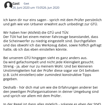
Gast
Gast
26. Juni 2020 um 15:05
26. Jun 2020
Ich kann dir nur eins sagen - sprich mit dem Prüfer persönlich
und geh wie von Urbaner erwähnt auch unbedingt zur GTÜ.
Wir haben hier (Alsfeld) die GTÜ und TÜV.
Der TÜV hat bei einem meiner Fahrzeuge beanstandet, dass
die Scheinwerfer zu niedrig eingestellt sind. Durchgefallen
und das obwohl ich das Werkzeug dabei, sowie höflich gefragt
hatte, ob ich das eben einstellen könnte.
Bei unserem GTÜ hingegen sieht es ganz anders aus.
Da wird gefachsimpelt und nicht jede Kleinigkeit gesucht.
Streng - ja, aber nur zu meinem Wohl. Und bei kleineren
Unstimmigkeiten hat der Prüfer diese sogar vor Ort behoben
(z.B. Licht einstellen) oder zumindest konstruktive Tipps
gegeben.
Deshalb - hör dich mal um wie die Erfahrungen anderer bei
den jeweiligen Prüforganisationen in deiner Umgebung sind
und sprich vor allem mit dem Prüfer.
In der Regel ist dann alles möglich - solange es eben der StVO