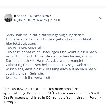
Autor-Statistiken
Urbaner
Administrator
26. Juni 2020 um 07:43
26. Jun 2020
Sorry, hab vielleicht nicht weit genug ausgehohlt.
Ich habe einen 9-7 aus Holland gekauft und möchte ihn
hier jetzt zulassen.
TÜV VOLLABNAHME also.
TÜV sagt, er hat keine Unterlagen und kennt diesen Saab
nicht. Ich muss Licht Zertifikate machen lassen, u. s. w.
Dann habe ich von Haas, Augsburg eine komplette
Zulassung überlassen bekommen. Tüv sagt, woher er
wissen soll, dass diese Zulassung auch auf meinen Saab
zutrifft. Ende - Gelände.
Jetzt kann ich ihn verschrotten.
Der TÜV bzw. die Dekra hat sich manchmal sehr
äppelkatschig. Probiers bei GTÜ oder in einer anderen Stadt.
Das Fahrzeug wird ja so in DE recht oft (zumindest im Forum)
bewegt.