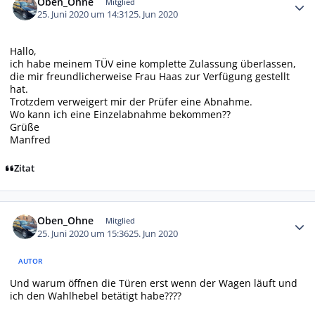
Oben_Ohne
Mitglied
25. Juni 2020 um 14:31
25. Jun 2020
Hallo,
ich habe meinem TÜV eine komplette Zulassung überlassen,
die mir freundlicherweise Frau Haas zur Verfügung gestellt
hat.
Trotzdem verweigert mir der Prüfer eine Abnahme.
Wo kann ich eine Einzelabnahme bekommen??
Grüße
Manfred
Zitat
Autor-Statistiken
Oben_Ohne
Mitglied
25. Juni 2020 um 15:36
25. Jun 2020
AUTOR
Und warum öffnen die Türen erst wenn der Wagen läuft und
ich den Wahlhebel betätigt habe????