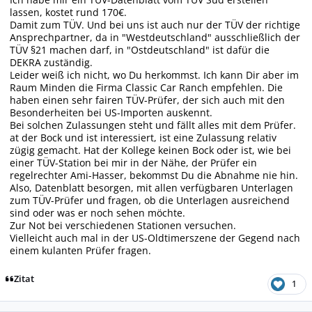
lassen, kostet rund 170€.
Damit zum TÜV. Und bei uns ist auch nur der TÜV der richtige
Ansprechpartner, da in "Westdeutschland" ausschließlich der
TÜV §21 machen darf, in "Ostdeutschland" ist dafür die
DEKRA zuständig.
Leider weiß ich nicht, wo Du herkommst. Ich kann Dir aber im
Raum Minden die Firma Classic Car Ranch empfehlen. Die
haben einen sehr fairen TÜV-Prüfer, der sich auch mit den
Besonderheiten bei US-Importen auskennt.
Bei solchen Zulassungen steht und fällt alles mit dem Prüfer.
at der Bock und ist interessiert, ist eine Zulassung relativ
zügig gemacht. Hat der Kollege keinen Bock oder ist, wie bei
einer TÜV-Station bei mir in der Nähe, der Prüfer ein
regelrechter Ami-Hasser, bekommst Du die Abnahme nie hin.
Also, Datenblatt besorgen, mit allen verfügbaren Unterlagen
zum TÜV-Prüfer und fragen, ob die Unterlagen ausreichend
sind oder was er noch sehen möchte.
Zur Not bei verschiedenen Stationen versuchen.
Vielleicht auch mal in der US-Oldtimerszene der Gegend nach
einem kulanten Prüfer fragen.
Zitat
1