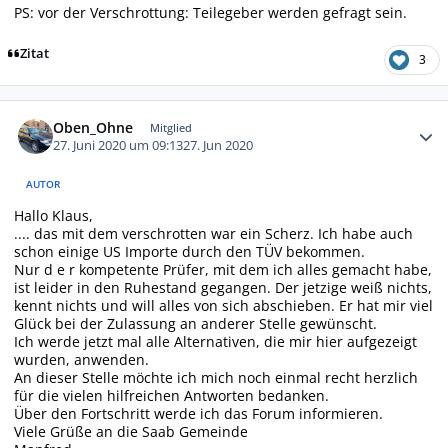
PS: vor der Verschrottung: Teilegeber werden gefragt sein.
Zitat
3
Autor-Statistiken
Oben_Ohne
Mitglied
27. Juni 2020 um 09:13
27. Jun 2020
AUTOR
Hallo Klaus,
.... das mit dem verschrotten war ein Scherz. Ich habe auch
schon einige US Importe durch den TÜV bekommen.
Nur d e r kompetente Prüfer, mit dem ich alles gemacht habe,
ist leider in den Ruhestand gegangen. Der jetzige weiß nichts,
kennt nichts und will alles von sich abschieben. Er hat mir viel
Glück bei der Zulassung an anderer Stelle gewünscht.
Ich werde jetzt mal alle Alternativen, die mir hier aufgezeigt
wurden, anwenden.
An dieser Stelle möchte ich mich noch einmal recht herzlich
für die vielen hilfreichen Antworten bedanken.
Über den Fortschritt werde ich das Forum informieren.
Viele Grüße an die Saab Gemeinde