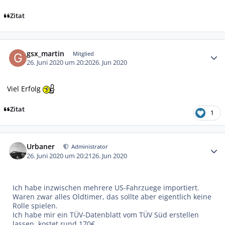
Zitat
Autor-Statistiken
gsx_martin
Mitglied
26. Juni 2020 um 20:20
26. Jun 2020
Viel Erfolg
Zitat
1
Autor-Statistiken
Urbaner
Administrator
26. Juni 2020 um 20:21
26. Jun 2020
Ich habe inzwischen mehrere US-Fahrzuege importiert.
Waren zwar alles Oldtimer, das sollte aber eigentlich keine
Rolle spielen.
Ich habe mir ein TÜV-Datenblatt vom TÜV Süd erstellen
lassen, kostet rund 170€.