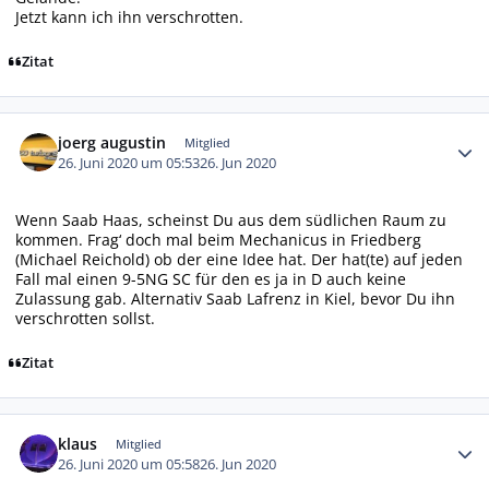
Jetzt kann ich ihn verschrotten.
Zitat
Autor-Statistiken
joerg augustin
Mitglied
26. Juni 2020 um 05:53
26. Jun 2020
Wenn Saab Haas, scheinst Du aus dem südlichen Raum zu
kommen. Frag‘ doch mal beim Mechanicus in Friedberg
(Michael Reichold) ob der eine Idee hat. Der hat(te) auf jeden
Fall mal einen 9-5NG SC für den es ja in D auch keine
Zulassung gab. Alternativ Saab Lafrenz in Kiel, bevor Du ihn
verschrotten sollst.
Zitat
Autor-Statistiken
klaus
Mitglied
26. Juni 2020 um 05:58
26. Jun 2020